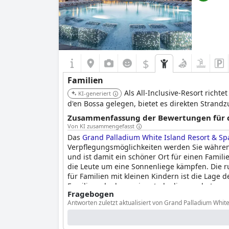
$
Familien
Als All-Inclusive-Resort richte
KI-generiert
d'en Bossa gelegen, bietet es direkten Strand
Zusammenfassung der Bewertungen für di
Von KI zusammengefasst
Das
Grand Palladium White Island Resort & Spa 
Verpflegungsmöglichkeiten werden Sie während I
und ist damit ein schöner Ort für einen Famili
die Leute um eine Sonnenliege kämpfen. Die r
für Familien mit kleinen Kindern ist die Lage d
Familienurlaube geeignet, da die angebotenen A
Fragebogen
Menschen aller Nationalitäten bietet. Das Hotel
Antworten zuletzt aktualisiert von Grand Palladium White 
Tatsache, dass es sich um ein familienfreundli
Bei wie viel Prozent Ihrer Gäste handelt es sich um Fa
Familienfreundliche Zimmertypen: