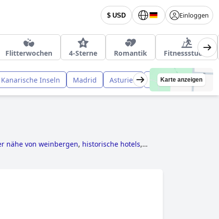
Einloggen
$ USD
Flitterwochen
4-Sterne
Romantik
Fitnessstudio
Kanarische Inseln
Madrid
Asturien
Aragonien
Kastil
Karte anzeigen
der nähe von weinbergen
,
historische hotels
,
e angeboten
,
hotels im boutique-stil
,
,
5-sterne-hotels
and
günstige hotels
.