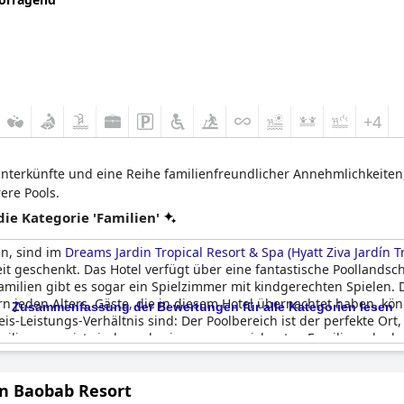
+4
 Unterkünfte und eine Reihe familienfreundlicher Annehmlichkeiten
ere Pools.
e Kategorie 'Familien'
en, sind im
Dreams Jardin Tropical Resort & Spa (Hyatt Ziva Jardín Tr
t geschenkt. Das Hotel verfügt über eine fantastische Poollandsch
milien gibt es sogar ein Spielzimmer mit kindgerechten Spielen. D
n jeden Alters. Gäste, die in diesem Hotel übernachtet haben, könn
Zusammenfassung der Bewertungen für alle Kategorien lesen
-Leistungs-Verhältnis sind: Der Poolbereich ist der perfekte Or
amilie angereist sind, es als einen ausgezeichneten Familienurlau
n Baobab Resort