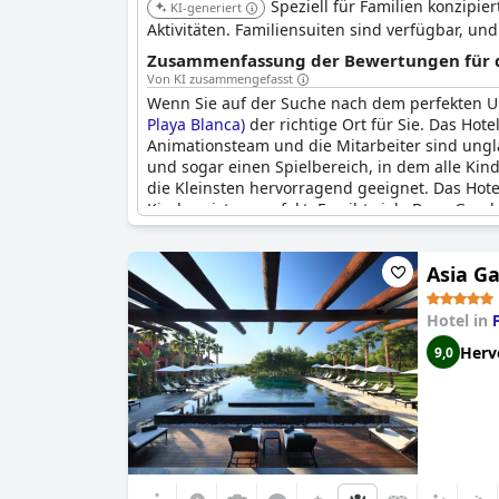
Speziell für Familien konzipi
KI-generiert
Aktivitäten. Familiensuiten sind verfügbar, und
Zusammenfassung der Bewertungen für di
Von KI zusammengefasst
Wenn Sie auf der Suche nach dem perfekten Url
Playa Blanca)
der richtige Ort für Sie. Das Hote
Animationsteam und die Mitarbeiter sind unglau
und sogar einen Spielbereich, in dem alle Kinde
die Kleinsten hervorragend geeignet. Das Hote
Kindern ist es perfekt. Es gibt viele Bars, Ges
das Frühstück und die Mahlzeiten sind sehr gu
macht das mehr als wett. Das Merlin-Zimmer ist 
Asia Ga
nur für Erwachsene geeignet, da es viele Famil
das
Gran Castillo Tagoro Family & Fun Playa Bl
und entspannten Urlaub verbringen möchten.
Hotel in
Herv
9,0