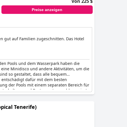
Von 225 $
Preise anzeigen
en gut auf Familien zugeschnitten. Das Hotel
it den Pools und dem Wasserpark haben die
 eine Minidisco und andere Aktivitäten, um die
ind so gestaltet, dass alle bequem
l entschädigt dafür mit dem besten
ung der Pools mit einem separaten Bereich für
Unterhaltung und Restaurantauswahl vermisst,
genossen und lobten das Hotel in mehreren
t, der es ein "fantastisches Erlebnis für die
pical Tenerife)
meinsamen Urlaub genießen wollen.