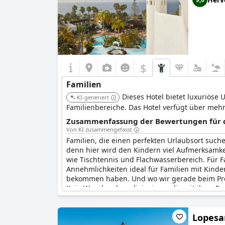
$
Familien
Dieses Hotel bietet luxuriöse
KI-generiert
Familienbereiche. Das Hotel verfügt über mehr
Zusammenfassung der Bewertungen für di
Von KI zusammengefasst
Familien, die einen perfekten Urlaubsort such
denn hier wird den Kindern viel Aufmerksamkei
wie Tischtennis und Flachwasserbereich. Für Fa
Annehmlichkeiten ideal für Familien mit Kinder
bekommen haben. Und wo wir gerade beim Preis
Kein Wunder, dass diejenigen, die mit ihrer F
Lopesa