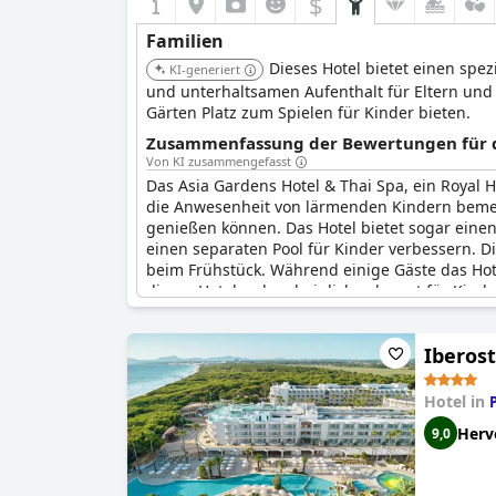
$
Familien
Dieses Hotel bietet einen spe
KI-generiert
und unterhaltsamen Aufenthalt für Eltern und 
Gärten Platz zum Spielen für Kinder bieten.
Zusammenfassung der Bewertungen für di
Von KI zusammengefasst
Das Asia Gardens Hotel & Thai Spa, ein Royal H
die Anwesenheit von lärmenden Kindern bemerk
genießen können. Das Hotel bietet sogar einen
einen separaten Pool für Kinder verbessern. D
beim Frühstück. Während einige Gäste das Hotel
dieses Hotel wahrscheinlich sehr gut für Kinder
Iberost
Hotel in
Herv
9,0