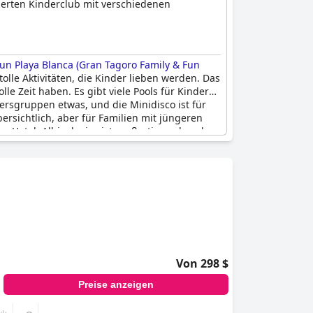
gierten Kinderclub mit verschiedenen
Fun Playa Blanca (Gran Tagoro Family & Fun
tolle Aktivitäten, die Kinder lieben werden. Das
e Zeit haben. Es gibt viele Pools für Kinder
ltersgruppen etwas, und die Minidisco ist für
ersichtlich, aber für Familien mit jüngeren
m Hotel. All-inclusive ist großartig und auch
 begrenzt, aber der fantastische Kinderclub
nießen können. Das Hotel ist definitiv nicht
lalter ist es eine perfekte Wahl. Insgesamt ist
otel für Familien, die einen unterhaltsamen
Von 298 $
Preise anzeigen