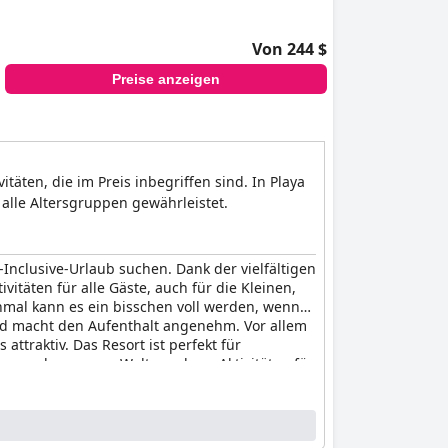
Von 244 $
Preise anzeigen
itäten, die im Preis inbegriffen sind. In Playa
alle Altersgruppen gewährleistet.
l-Inclusive-Urlaub suchen. Dank der vielfältigen
itäten für alle Gäste, auch für die Kleinen,
chmal kann es ein bisschen voll werden, wenn
nd macht den Aufenthalt angenehm. Vor allem
ttraktiv. Das Resort ist perfekt für
n aus der ganzen Welt an, da es Aktivitäten für
n. Die Aktivitäten für Kinder sowie die