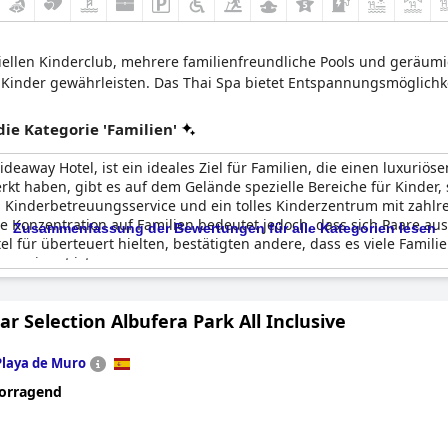
ziellen Kinderclub, mehrere familienfreundliche Pools und geräum
Kinder gewährleisten. Das Thai Spa bietet Entspannungsmöglichke
e Kategorie 'Familien'
ideaway Hotel, ist ein ideales Ziel für Familien, die einen luxuri
t haben, gibt es auf dem Gelände spezielle Bereiche für Kinder, 
 Kinderbetreuungsservice und ein tolles Kinderzentrum mit zahlrei
ie Konzentration auf Familien bedeutet jedoch, dass sich Paare a
Zusammenfassung der Bewertungen für alle Kategorien lesen
 für überteuert hielten, bestätigten andere, dass es viele Famili
 geeignet ist.
ar Selection Albufera Park All Inclusive
Playa de Muro
orragend