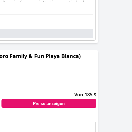
 sollten ein Zimmer mit Verbindungstür buchen,
lärer und sicherer Ort für einen traumhaften
oro Family & Fun Playa Blanca)
Von 185 $
Preise anzeigen