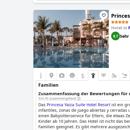
Familienzimmer. Nummer:
430
Details zu den Babybetten:
Höchstalter: 5 Kosten: Gra
Princes
Hotel in
Sehr
8,7
$
Familien
Zusammenfassung der Bewertungen für di
Von KI zusammengefasst
Das
Princesa Yaiza Suite Hotel Resort
ist ein g
infantiles, zonas de juego abiertas y cerradas 
einen Babysitterservice für Eltern, die etwas Z
Kinder ab 10 Jahren. Das Hotel ist nicht das 
Familien geeignet. Es gibt mehrere ausgezeichn