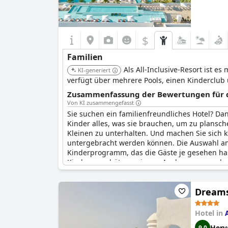
$
Familien
Als All-Inclusive-Resort ist e
KI-generiert
verfügt über mehrere Pools, einen Kinderclub 
Zusammenfassung der Bewertungen für di
Von KI zusammengefasst
Sie suchen ein familienfreundliches Hotel? Da
Kinder alles, was sie brauchen, um zu plansch
Kleinen zu unterhalten. Und machen Sie sich k
untergebracht werden können. Die Auswahl an 
Kinderprogramm, das die Gäste je gesehen hab
Kinder zu schätzen wissen. Auch wenn man bei
ist dieses Hotel dennoch perfekt für Familien
Sprachen, darunter ein italienischer Gast, der 
Dreams 
ganze Familie" nannte. Kurzum, Iberostar Sele
Hotel in
Herv
9,0