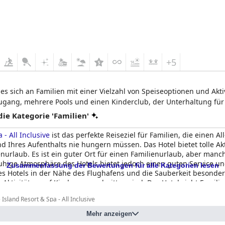
+5
t es sich an Familien mit einer Vielzahl von Speiseoptionen und Aktiv
zugang, mehrere Pools und einen Kinderclub, der Unterhaltung für 
e Kategorie 'Familien'
- All Inclusive
ist das perfekte Reiseziel für Familien, die einen Al
hres Aufenthalts nie hungern müssen. Das Hotel bietet tolle Aktiv
enurlaub. Es ist ein guter Ort für einen Familienurlaub, aber man
uhige Atmosphäre des Hotels bietet jedoch einen guten Service u
Zusammenfassung der Bewertungen für alle Kategorien lesen
es Hotels in der Nähe des Flughafens und die Sauberkeit besonders a
ktivitäten auf Kinder zugeschnitten sind. Das Hotel zieht Familie
 ist auch für Freunde geeignet, die eine tolle Zeit verbringen wolle
Island Resort & Spa - All Inclusive
ches Resort handelt, machen es zum ultimativen Ziel für Familien.
milien?
Zwischen 50% und 90%
Mehr anzeigen