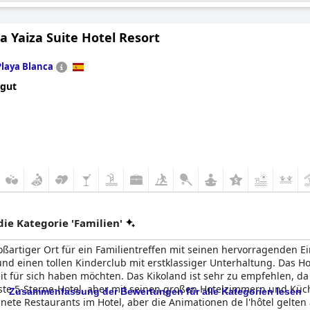
tis
a Yaiza Suite Hotel Resort
Playa Blanca
 gut
e Kategorie 'Familien'
roßartiger Ort für ein Familientreffen mit seinen hervorragenden E
und einen tollen Kinderclub mit erstklassiger Unterhaltung. Das Ho
eit für sich haben möchten. Das Kikoland ist sehr zu empfehlen, da
beste 5-Sterne-Hotel, aber mit seinen großen Hotelzimmern und Küc
Zusammenfassung der Bewertungen für alle Kategorien lesen
ete Restaurants im Hotel, aber die Animationen de l'hôtel gelten al