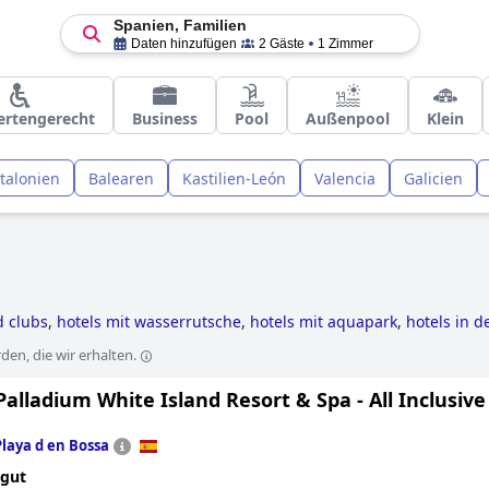
Spanien, Familien
Daten hinzufügen
2 Gäste
1 Zimmer
ertengerecht
Business
Pool
Außenpool
Klein
talonien
Balearen
Kastilien-León
Valencia
Galicien
d clubs
,
hotels mit wasserrutsche
,
hotels mit aquapark
,
hotels in 
otels
,
golfhotels
,
außergewöhnliche hotels
,
hotels mit all inclusiv
en, die wir erhalten.
direkt am strand
,
hotels mit wellenbad
,
spukhotels
,
4-sterne-hotels
alladium White Island Resort & Spa - All Inclusive
Playa d en Bossa
 gut