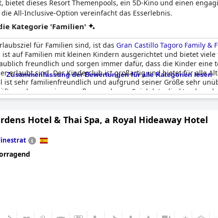
ert, bietet dieses Resort Themenpools, ein 5D-Kino und einen enga
 die All-Inclusive-Option vereinfacht das Esserlebnis.
e Kategorie 'Familien'
aubsziel für Familien sind, ist das
Gran Castillo Tagoro Family & 
l ist auf Familien mit kleinen Kindern ausgerichtet und bietet viele 
blich freundlich und sorgen immer dafür, dass die Kinder eine toll
r erlaubt sind. Der Kinderclub ist großartig und bietet für alle A
Zusammenfassung der Bewertungen für alle Kategorien lesen
l ist sehr familienfreundlich und aufgrund seiner Größe sehr unüb
chäfte und sogar einen großen, sauberen Spielplatz direkt neben de
t. Der Babyclub ist zwar in seinem Angebot und seinen Ressourcen
perfekt für Kinder mit Spielzeug und einer PlayStation, die sie ge
rdens Hotel & Thai Spa, a Royal Hideaway Hotel
ien mit kleinen Kindern gibt. Aber für Familien mit Kindern im Schu
anca (Gran Tagoro Family & Fun Playa Blanca)
ein ausgezeichnetes H
Finestrat
orragend