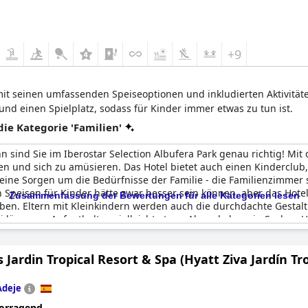
+9
s mit seinen umfassenden Speiseoptionen und inkludierten Aktivität
und einen Spielplatz, sodass für Kinder immer etwas zu tun ist.
e Kategorie 'Familien'
nn sind Sie im Iberostar Selection Albufera Park genau richtig! M
en und sich zu amüsieren. Das Hotel bietet auch einen Kinderclub,
eine Sorgen um die Bedürfnisse der Familie - die Familienzimmer s
Speisen für Kinder hätte zwar besser sein können, aber das Hote
Zusammenfassung der Bewertungen für alle Kategorien lesen
en. Eltern mit Kleinkindern werden auch die durchdachte Gestalt
 längeren Aufenthalten vielleicht etwas Abwechslung in Sachen 
 mit kleinen Kindern. Gäste aus aller Welt haben ihren Aufenthalt 
die Aktivitäten für alle Altersgruppen genoss, und ein dänischer Gas
Jardin Tropical Resort & Spa (Hyatt Ziva Jardín Tro
ction Albufera Park ist eine Top-Wahl für Familien, die einen ge
Adeje
orragend