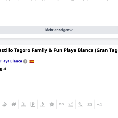
es viele Babys und Kleinkinder gibt. Familien mit älteren Kindern
 Allgemeinen ist das
Princesa Yaiza Suite Hotel Resort
ein spektaku
.
Mehr anzeigen
tellt werden?
Ja
stillo Tagoro Family & Fun Playa Blanca (Gran Tag
n
Playa Blanca
 gut
+4