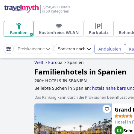
7,258,491 Hotels
in 60 Kategorien
Familien
Kostenfreies WLAN
Parkplatz
Behind
Andalusien
Ka
Preiskategorie
Sortieren nach
Welt
>
Europa
>
Spanien
Familienhotels in Spanien
200+ HOTELS IN SPANIEN
Beliebte Suchen in Spanien:
hotels nahe bars un
hotels mit privatpool
,
erwachsenenhotels
,
yoga h
Das Ranking kann durch die Provisionen beeinflusst werd
familienhotels
,
luxushotels
,
kleine hotels
,
hotels 
Grand P
Hotel in
Sehr
8,3