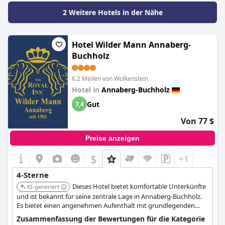
Gäste bemängelten, dass die Qualität der Speisen und die
2 Weitere Hotels in der Nähe
Präsentation mangelhaft waren. Trotz dieser Probleme hatten
viele Gäste einen angenehmen und entspannenden Aufenthalt
und planen, in Zukunft wiederzukommen. Alles in allem ist das
Santé Royale Hotel- & Gesundheitsresort Warmbad
Hotel Wilder Mann Annaberg-
Wolkenstein
eine Reise wert, wenn Sie auf der Suche nach einem
Buchholz
Wellnessurlaub mit Verbesserungspotenzial sind.
6.2 Meilen von Wolkenstein
Hotel in
Annaberg-Buchholz
Gut
7,4
Von 77 $
Preise anzeigen
$
+1
4-Sterne
Dieses Hotel bietet komfortable Unterkünfte
KI-generiert
und ist bekannt für seine zentrale Lage in Annaberg-Buchholz.
Es bietet einen angenehmen Aufenthalt mit grundlegenden
Annehmlichkeiten.
Zusammenfassung der Bewertungen für die Kategorie