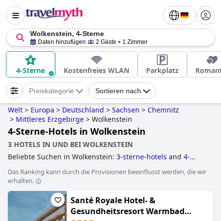
Wolkenstein, 4-Sterne
Daten hinzufügen
2 Gäste
1 Zimmer
4-Sterne
Kostenfreies WLAN
Parkplatz
Romant
Preiskategorie
Sortieren nach
Welt
>
Europa
>
Deutschland
>
Sachsen
>
Chemnitz
>
Mittleres Erzgebirge
>
Wolkenstein
4-Sterne-Hotels in Wolkenstein
3 HOTELS IN UND BEI WOLKENSTEIN
Beliebte Suchen in Wolkenstein:
3-sterne-hotels
and
4-
sterne-hotels
.
Das Ranking kann durch die Provisionen beeinflusst werden, die wir
erhalten.
Santé Royale Hotel- &
Gesundheitsresort Warmbad