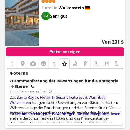
Wolkenstein
Hotel in
Wolkenstein
Sehr gut
8,4
Von 201 $
Preise anzeigen
$
4-Sterne
Zusammenfassung der Bewertungen für die Kategorie
'4-Sterne'
Von KI zusammengefasst
Das
Santé Royale Hotel- & Gesundheitsresort Warmbad
Wolkenstein
hat gemischte Bewertungen von Gästen erhalten.
Während einige die Einrichtungen und den Service für ein Vier-
Sterne-Hotel als unterdurchschnittlich empfanden, lobten
Zusammenfassung der Bewertungen für alle Kategorien lesen
andere die Schönheit des Hotels und das Preis-Leistungs-
Verhältnis. Vor allem das Restaurant wurde kritisiert, weil es
nicht dem Standard eines Vier-Sterne-Hotels entsprach, und die