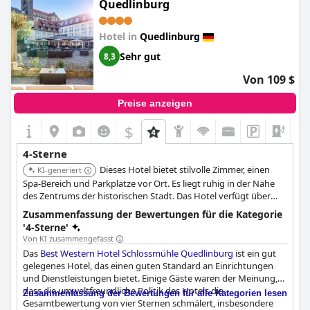
Quedlinburg
Hotel in
Quedlinburg
Sehr gut
8,3
Von 109 $
Preise anzeigen
$
+3
4-Sterne
Dieses Hotel bietet stilvolle Zimmer, einen
KI-generiert
Spa-Bereich und Parkplätze vor Ort. Es liegt ruhig in der Nähe
des Zentrums der historischen Stadt. Das Hotel verfügt über
eine große Hofterrasse mit Blick auf das Schloss und die Kirche.
Zusammenfassung der Bewertungen für die Kategorie
'4-Sterne'
Von KI zusammengefasst
Das
Best Western Hotel Schlossmühle Quedlinburg
ist ein gut
gelegenes Hotel, das einen guten Standard an Einrichtungen
und Dienstleistungen bietet. Einige Gäste waren der Meinung,
dass die umweltfreundliche Politik des Hotels die
Zusammenfassung der Bewertungen für alle Kategorien lesen
Gesamtbewertung von vier Sternen schmälert, insbesondere