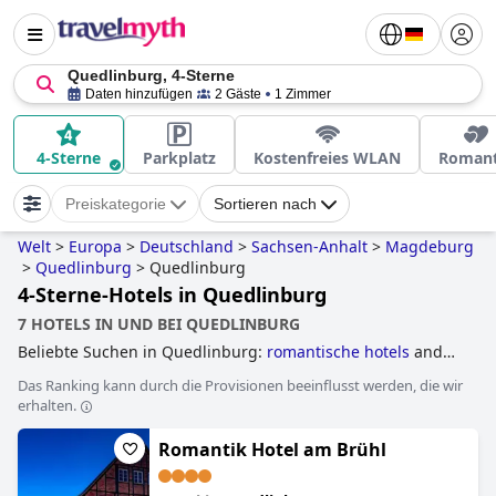
Quedlinburg, 4-Sterne
Daten hinzufügen
2 Gäste
1 Zimmer
4-Sterne
Parkplatz
Kostenfreies WLAN
Romant
Preiskategorie
Sortieren nach
Welt
>
Europa
>
Deutschland
>
Sachsen-Anhalt
>
Magdeburg
>
Quedlinburg
>
Quedlinburg
4-Sterne-Hotels in Quedlinburg
7 HOTELS IN UND BEI QUEDLINBURG
Beliebte Suchen in Quedlinburg:
romantische hotels
and
4-sterne-hotels
.
Das Ranking kann durch die Provisionen beeinflusst werden, die wir
erhalten.
Romantik Hotel am Brühl