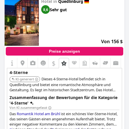
Hotel in
Quedlinburg
Sehr gut
8,6
Von 156 $
Preise anzeigen
$
4-Sterne
Dieses 4-Sterne-Hotel befindet sich in
KI-generiert
Quedlinburg und bietet eine romantische Atmosphäre und
Gestaltung. Es liegt im historischen Stadtzentrum. Das Hotel
bietet freundliches Personal und einen komfortablen
Zusammenfassung der Bewertungen für die Kategorie
Aufenthalt.
'4-Sterne'
Von KI zusammengefasst
Das
Romantik Hotel am Brühl
ist ein schönes Vier-Sterne-Hotel,
das seinen Gästen einen angenehmen Aufenthalt bietet. Trotz
einiger negativer Kommentare zu den kleinen Zimmern, dem