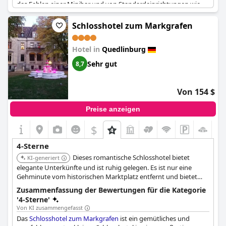
das Fehlen einer Minibar und von Standardeinrichtungen wie
Toilettenartikeln und Zimmerreinigung. Zu den Beschwerden
gehörten fleckige Bettwäsche und das Fehlen einer Klimaanlage
Schlosshotel zum Markgrafen
in einigen Zimmern. Viele Gäste waren jedoch von der
Atmosphäre des Hotels und der Qualität des Restaurants und
Hotel in
Quedlinburg
der Cocktails begeistert. Insgesamt erfüllte das Hotel zwar die
Erwartungen einiger Gäste an ein Vier-Sterne-Hotel, andere
Sehr gut
8,7
waren jedoch der Meinung, dass es in Bereichen wie Service und
Liebe zum Detail zu wünschen übrig ließ.
Von 154 $
Preise anzeigen
$
+5
4-Sterne
Dieses romantische Schlosshotel bietet
KI-generiert
elegante Unterkünfte und ist ruhig gelegen. Es ist nur eine
Gehminute vom historischen Marktplatz entfernt und bietet
eine Mischung aus Ruhe und direktem Zugang zu den
Zusammenfassung der Bewertungen für die Kategorie
Attraktionen Quedlinburgs. Das Hotel bietet ein Fitnesscenter,
'4-Sterne'
eine Bar und Zimmerservice.
Von KI zusammengefasst
Das
Schlosshotel zum Markgrafen
ist ein gemütliches und