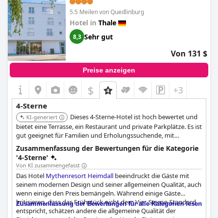
Obwohl es gemischte Bewertungen über den Komfort der
5.5 Meilen von Quedlinburg
Betten gibt, wobei einige Gäste sie als zu weich oder
Hotel in
Thale
durchhängend empfinden, beschreiben andere sie als sehr
Sehr gut
8,3
bequem. Diese Varianz deutet auf Verbesserungspotenzial bei
der Bettausstattung hin.
Von 131 $
Insgesamt bietet das
Hotel Garni zum Goldenen Ring
ein
Preise anzeigen
zufriedenstellendes 3-Sterne-Erlebnis. Seine Stärken liegen in
seiner makellosen Sauberkeit, der strategisch günstigen
$
+3
zentralen Lage, dem herzhaften Frühstück und dem exzellenten
Service des Personals, was es zu einer idealen Wahl für
4-Sterne
Stadterkundungen macht und ein gutes Preis-Leistungs-
Verhältnis bietet.
Dieses 4-Sterne-Hotel ist hoch bewertet und
KI-generiert
bietet eine Terrasse, ein Restaurant und private Parkplätze. Es ist
gut geeignet für Familien und Erholungssuchende, mit
Annehmlichkeiten wie einer Bar/Lounge und kostenlosem
Zusammenfassung der Bewertungen für die Kategorie
Frühstücksbuffet.
'4-Sterne'
Von KI zusammengefasst
Das Hotel
Mythenresort Heimdall
beeindruckt die Gäste mit
seinem modernen Design und seiner allgemeinen Qualität, auch
wenn einige den Preis bemängeln. Während einige Gäste
kritisieren, dass das Frühstück nicht dem Vier-Sterne-Standard
Zusammenfassung der Bewertungen für alle Kategorien lesen
entspricht, schätzen andere die allgemeine Qualität der