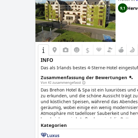
Herv
9,1
$
INFO
Das als Irlands bestes 4-Sterne-Hotel eingestu
Zusammenfassung der Bewertungen
Von KI zusammengefasst
Das Brehon Hotel & Spa ist ein luxuriöses und
zu erkunden, und die schöne Aussicht trägt zu
und köstlichen Speisen, während das Abendesse
geräumig, wobei einige ein wenig modernisier
Atmosphäre mit tadelloser Sauberkeit und her
beschrieben wird. Außerdem sind die Betten au
alle, die ein hochwertiges Erlebnis mit außer
Kategorien
Luxus