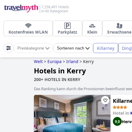
7,258,491 Hotels
in 60 Kategorien
Kostenfreies WLAN
Parkplatz
Klein
Erwachsene
Killarney
Ding
Preiskategorie
Sortieren nach
Welt
>
Europa
>
Irland
>
Kerry
Hotels in Kerry
200+ HOTELS IN KERRY
Das Ranking kann durch die Provisionen beeinflusst werd
Killarn
Hotel in
Herv
9,0