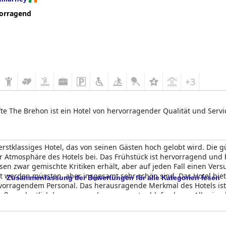
orragend
+3
fte The Brehon ist ein Hotel von hervorragender Qualität und Servi
 erstklassiges Hotel, das von seinen Gästen hoch gelobt wird. Die
r Atmosphäre des Hotels bei. Das Frühstück ist hervorragend und 
n zwar gemischte Kritiken erhält, aber auf jeden Fall einen Vers
t werden müssten, aber insgesamt sehr schön sind. Das Hotel bi
Zusammenfassung der Bewertungen für alle Kategorien lesen
vorragendem Personal. Das herausragende Merkmal des Hotels ist d
ßerordentlich bequem, so dass man gut schlafen kann. Alles in al
gewöhnlicher Qualität suchen.