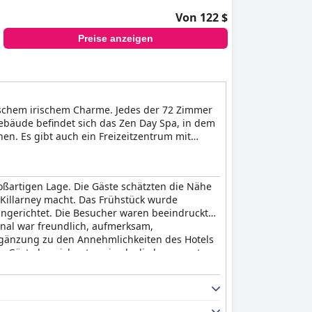
Von 122 $
Preise anzeigen
tischem irischem Charme. Jedes der 72 Zimmer
bäude befindet sich das Zen Day Spa, in dem
n. Es gibt auch ein Freizeitzentrum mit
e Aktivitäten unternehmen, z. B. den
m Jeep unternehmen oder sich eine Show im
ßartigen Lage. Die Gäste schätzten die Nähe
Killarney macht. Das Frühstück wurde
ngerichtet. Die Besucher waren beeindruckt
onal war freundlich, aufmerksam,
 Ergänzung zu den Annehmlichkeiten des Hotels
e Gäste bezeichneten sie als die bequemsten,
roßartigen Annehmlichkeiten und