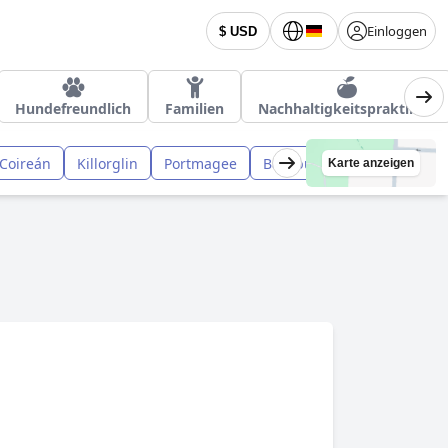
Einloggen
$ USD
Hundefreundlich
Familien
Nachhaltigkeitspraktiken
Coireán
Killorglin
Portmagee
Ballybunion
Karte anzeigen