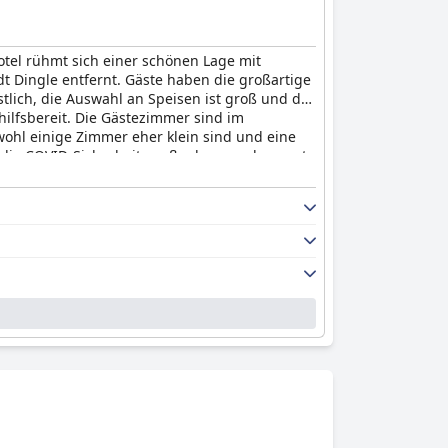
otel rühmt sich einer schönen Lage mit
 Dingle entfernt. Gäste haben die großartige
tlich, die Auswahl an Speisen ist groß und der
ilfsbereit. Die Gästezimmer sind im
ohl einige Zimmer eher klein sind und eine
t die COVID-Sicherheitsmaßnahmen sehr ernst
sliches Erlebnis mit außergewöhnlichem