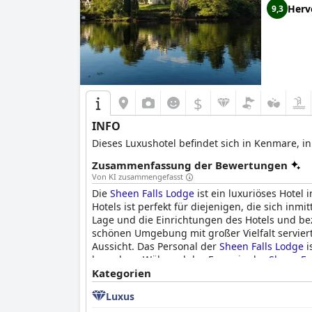
Herv
9,3
$
INFO
Dieses Luxushotel befindet sich in Kenmare, i
Zusammenfassung der Bewertungen
Von KI zusammengefasst
Die
Sheen Falls Lodge
ist ein luxuriöses Hotel
Hotels ist perfekt für diejenigen, die sich 
Lage und die Einrichtungen des Hotels und be
schönen Umgebung mit großer Vielfalt servie
Aussicht. Das Personal der
Sheen Falls Lodge
i
brauchen. Während das Essen in der
Sheen Fa
wunderbare Erfahrungen gemacht. Insgesamt 
Kategorien
bietet.
Luxus