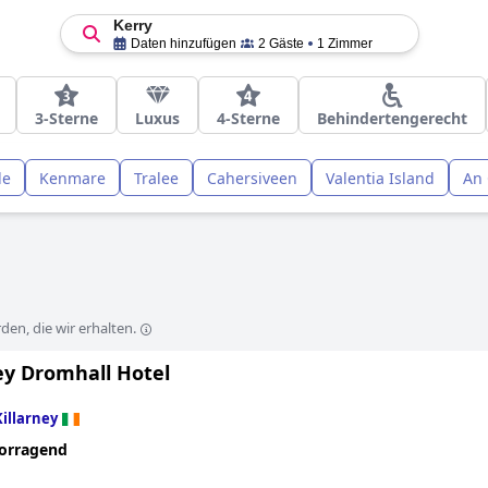
Kerry
Daten hinzufügen
2 Gäste
1 Zimmer
3-Sterne
Luxus
4-Sterne
Behindertengerecht
le
Kenmare
Tralee
Cahersiveen
Valentia Island
An 
en, die wir erhalten.
ey Dromhall Hotel
Killarney
orragend