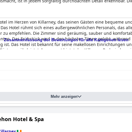
usmacht, ist in jedem sorgfältig durchdachten Detail erkennbar. D
lichen Service und im lokalen Wissen des Teams, in der Schönheit
und in den kreativen, saisonalen Menüs in den Bars und Restaura
-Hotel im Herzen von Killarney, das seinen Gästen eine bequeme un
Das Hotel rühmt sich eines außergewöhnlichen Personals, das alle
hr zu empfehlen. Die Zimmer sind geräumig, sauber und komforta
nten. Das Frühstück wird in den höchsten Tönen gelobt, während
Zusammenfassung der Bewertungen für alle Kategorien lesen
 ist. Das Hotel ist bekannt für seine makellosen Einrichtungen 
Gäste gewährleistet. Insgesamt bietet das Killarney Park ein luxur
tails und Kundenservice.
Mehr anzeigen
ehon Hotel & Spa
Killarney