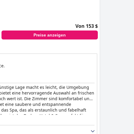
Von 153 $
Preise anzeigen
ce.
 günstige Lage macht es leicht, die Umgebung
bietet eine hervorragende Auswahl an frischen
uch wert ist. Die Zimmer sind komfortabel und
etet eine saubere und entspannende
as Spa, das als erstaunlich und fabelhaft
lem ist das Brehon Hotel & Spa perfekt für