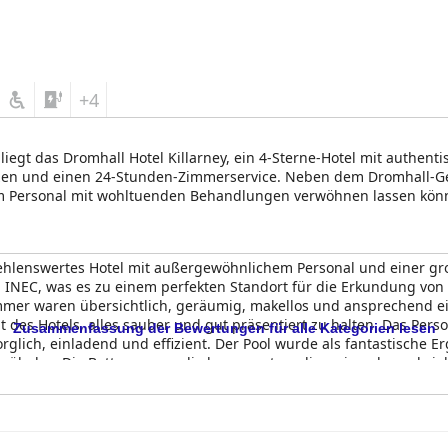
+4
iegt das Dromhall Hotel Killarney, ein 4-Sterne-Hotel mit authen
zen und einen 24-Stunden-Zimmerservice. Neben dem Dromhall-Ge
m Personal mit wohltuenden Behandlungen verwöhnen lassen könne
ampfbad und einer Sauna. In der Umgebung können Sie zahlreich
, einen Ausflug auf dem Ring of Kerry machen, eine Fahrt mit de
ehlenswertes Hotel mit außergewöhnlichem Personal und einer gro
NEC, was es zu einem perfekten Standort für die Erkundung von 
mmer waren übersichtlich, geräumig, makellos und ansprechend ei
des Hotels, alles sauber und gut präsentiert zu halten. Das Pers
Zusammenfassung der Bewertungen für alle Kategorien lesen
orglich, einladend und effizient. Der Pool wurde als fantastische
elos. Die Betten waren die bequemsten, die es je gab, und viel
ietet das
Killarney Dromhall Hotel
einen schönen Aufenthalt mit g