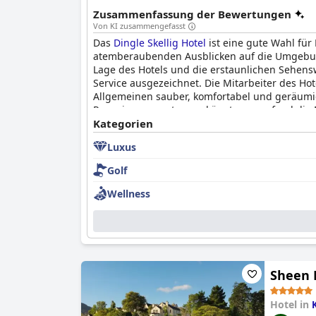
Zusammenfassung der Bewertungen
Von KI zusammengefasst
Das
Dingle Skellig Hotel
ist eine gute Wahl für
atemberaubenden Ausblicken auf die Umgebung
Lage des Hotels und die erstaunlichen Sehensw
Service ausgezeichnet. Die Mitarbeiter des H
Allgemeinen sauber, komfortabel und geräumi
Renovierung vertragen könnten, empfand die 
und sorgt für einen sicheren und angenehmen A
Kategorien
Personal und großartigen Annehmlichkeiten.
Luxus
Golf
Wellness
Sheen 
Hotel in