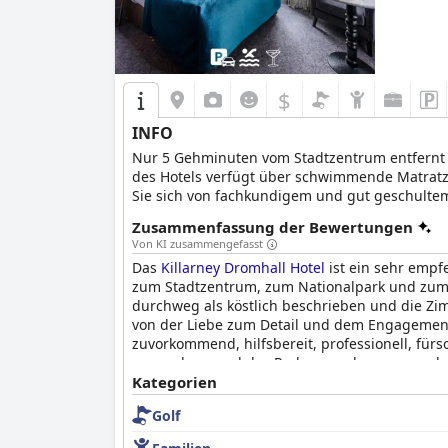
$
INFO
Nur 5 Gehminuten vom Stadtzentrum entfernt l
des Hotels verfügt über schwimmende Matrat
Sie sich von fachkundigem und gut geschulte
einem 20 Meter langen Swimmingpool, einem D
Zusammenfassung der Bewertungen
Killarney National Park and Gardens besuchen
Von KI zusammengefasst
Ireland's National Events Centre ansehen.
Das
Killarney Dromhall Hotel
ist ein sehr empf
zum Stadtzentrum, zum Nationalpark und zum I
durchweg als köstlich beschrieben und die Zi
von der Liebe zum Detail und dem Engagement 
zuvorkommend, hilfsbereit, professionell, fürs
angesehen, und das Parken war bequem und müh
in denen sie je geschlafen haben. Insgesamt b
Kategorien
außergewöhnlichem Personal.
Golf