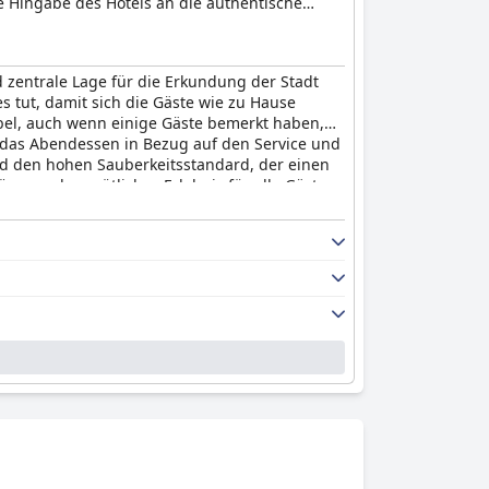
ie Hingabe des Hotels an die authentische
 und im Komfort der 69 eleganten Gästezimmer
nts.
d zentrale Lage für die Erkundung der Stadt
s tut, damit sich die Gäste wie zu Hause
bel, auch wenn einige Gäste bemerkt haben,
 das Abendessen in Bezug auf den Service und
und den hohen Sauberkeitsstandard, der einen
iöses und gemütliches Erlebnis für alle Gäste