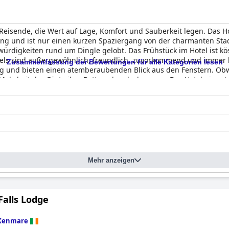
 Reisende, die Wert auf Lage, Komfort und Sauberkeit legen. Das H
 und ist nur einen kurzen Spaziergang von der charmanten Stadt
ürdigkeiten rund um Dingle gelobt. Das Frühstück im Hotel ist kös
otels sind außergewöhnlich, freundlich, zuvorkommend und immer h
Zusammenfassung der Bewertungen für alle Kategorien lesen
g und bieten einen atemberaubenden Blick aus den Fenstern. Obw
Mehrheit der Gäste ihre Betten als sehr bequem. Das Hotel nimm
ufenthalt. Alles in allem ist das
Dingle Skellig Hotel
ein unverges
Mehr anzeigen
Falls Lodge
Kenmare