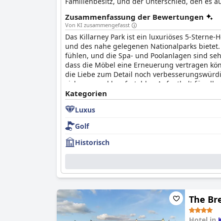
Familienbesitz, und der Unterschied, den es a
irische Gastfreundschaft zeigt sich im persön
Zusammenfassung der Bewertungen
und Suiten, im pflegenden Ambiente des Spas 
Von KI zusammengefasst
Das Killarney Park ist ein luxuriöses 5-Sterne
und des nahe gelegenen Nationalparks bietet. 
fühlen, und die Spa- und Poolanlagen sind se
dass die Möbel eine Erneuerung vertragen kön
die Liebe zum Detail noch verbesserungswürdig
sicheren und komfortablen Aufenthalt für alle 
mit außergewöhnlicher Aufmerksamkeit für De
Kategorien
Luxus
Golf
Historisch
The Br
Hotel in