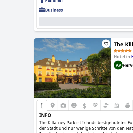
Familien
Business
The Kil
Hotel in
Herv
9,9
$
INFO
The Killarney Park ist Irlands bestgehütetes F
der Stadt und nur wenige Schritte von den Nat