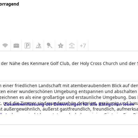
orragend
+7
n der Nähe des Kenmare Golf Club, der Holy Cross Church und der St
 in einer friedlichen Landschaft mit atemberaubendem Blick auf den
inmitten einer wunderschönen Umgebung entspannen und abschalten
zeichnen es als eine großartige und erstaunliche Umgebung. Das F
rt, und die Zimmer sind wunderschön dekoriert, geräumig und lux
Zusammenfassung der Bewertungen für alle Kategorien lesen
st außergewöhnlich, äußerst gastfreundlich, freundlich, aufmerks
lls Lodge
gemischt bewertet wurde, haben einige Gäste im Fine Di
ist die
Sheen Falls Lodge
eine außergewöhnliche Luxusunterkunft,