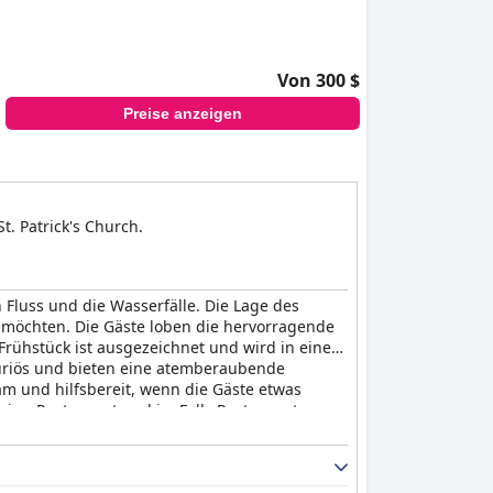
Von 300 $
Preise anzeigen
. Patrick's Church.
 Fluss und die Wasserfälle. Die Lage des
 möchten. Die Gäste loben die hervorragende
rühstück ist ausgezeichnet und wird in einer
uriös und bieten eine atemberaubende
am und hilfsbereit, wenn die Gäste etwas
ning Restaurant und im Falls Restaurant
 die ein unvergessliches und schönes Erlebnis