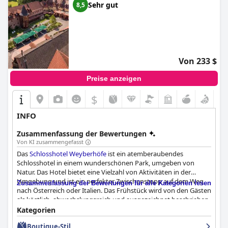
Sehr gut
8,5
Von 233 $
Preise anzeigen
$
INFO
Zusammenfassung der Bewertungen
Von KI zusammengefasst
Das
Schlosshotel Weyberhöfe
ist ein atemberaubendes
Schlosshotel in einem wunderschönen Park, umgeben von
Natur. Das Hotel bietet eine Vielzahl von Aktivitäten in der
Umgebung und ist ein perfekter Zwischenstopp auf dem Weg
Zusammenfassung der Bewertungen für alle Kategorien lesen
nach Österreich oder Italien. Das Frühstück wird von den Gästen
als köstlich, abwechslungsreich und ausgezeichnet beschrieben.
Das Abendessen im hoteleigenen Restaurant wurde von den
Kategorien
Gästen hoch gelobt. Viele beschrieben das Essen als
Boutique-Stil
ausgezeichnet, hochwertig und kreativ. Das Hotel bietet schöne,