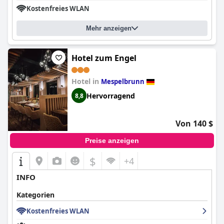
Eindruck bei den Besuchern.
Kostenfreies WLAN
Obwohl es ein paar kleinere Probleme mit der Weichheit der
Mehr anzeigen
Betten und der Raumtemperatur gibt, unterstreicht der
allgemeine Konsens ein positives und komfortables
Schlaferlebnis. Zusammenfassend lässt sich sagen, dass das
Boutique-Hotel Zum Grünen Baum
eine charmante, saubere
Hotel zum Engel
und gastfreundliche Umgebung bietet, die sich gut für einen
ruhigen und angenehmen Urlaub eignet.
Hotel in
Mespelbrunn
Hervorragend
8,8
Von 140 $
Preise anzeigen
$
+4
INFO
Kategorien
Kostenfreies WLAN