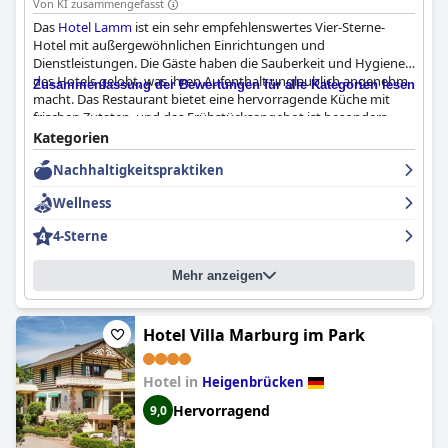
Von KI zusammengefasst
Das
Hotel Lamm
ist ein sehr empfehlenswertes Vier-Sterne-
Hotel mit außergewöhnlichen Einrichtungen und
Dienstleistungen. Die Gäste haben die Sauberkeit und Hygiene
des Hotels gelobt, was ihren Aufenthalt unglaublich angenehm
Zusammenfassung der Bewertungen für alle Kategorien lesen
macht. Das Restaurant bietet eine hervorragende Küche mit
frischen Zutaten, und das Frühstücksangebot ist besonders
bemerkenswert, da es eine große Auswahl bietet. Der
Kategorien
Wellnessbereich des Hotels eignet sich hervorragend zum
Nachhaltigkeitspraktiken
Entspannen und Verjüngen. Obwohl einige Gäste die
Entfernung einiger Zimmer vom Hauptbereich des Hotels
Wellness
bemängelten, waren die Gäste insgesamt von den
Annehmlichkeiten des Hotels beeindruckt, auch wenn einige der
4-Sterne
Meinung waren, dass es die 4-Sterne-Klassifizierung nicht ganz
erfüllte.
Mehr anzeigen
Hotel Villa Marburg im Park
Hotel in
Heigenbrücken
Hervorragend
9,0