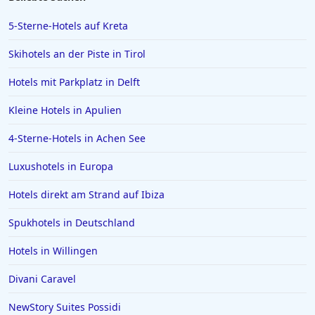
Hotels in Wittenburg
5-Sterne-Hotels auf Kreta
Hotels in Oberammergau
Skihotels an der Piste in Tirol
Hotels in Bad Zwischenahn
Hotels mit Parkplatz in Delft
Hotels in Obertauern
Kleine Hotels in Apulien
Hotels in Suhl
Hotels in Papenburg
4-Sterne-Hotels in Achen See
Hotels in Bologna
Luxushotels in Europa
Hotels in Juist
Hotels direkt am Strand auf Ibiza
Hotels in Bielefeld
Spukhotels in Deutschland
Hotels in der Eifel
Hotels in Willingen
Hotels in Filderstadt
Hotels in Lingen (Ems)
Divani Caravel
Hotels in Boblingen
NewStory Suites Possidi