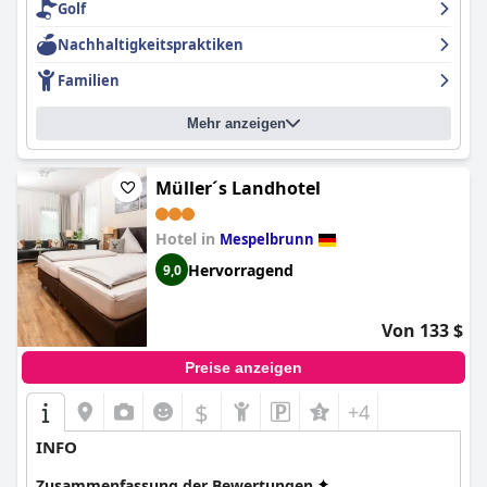
Golf
Nachhaltigkeitspraktiken
Familien
Mehr anzeigen
Müller´s Landhotel
Hotel in
Mespelbrunn
Hervorragend
9,0
Von 133 $
Preise anzeigen
$
+4
INFO
Zusammenfassung der Bewertungen