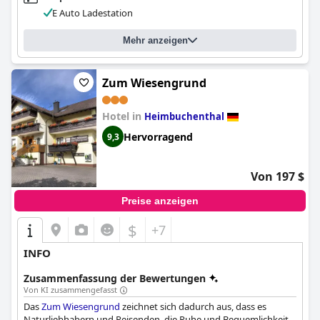
und sorgt für einen angenehmen Aufenthalt. Alles in allem
E Auto Ladestation
bietet das
Naturhotel Rügers Forstgut
ein außergewöhnliches
Erlebnis, das die Gäste zufrieden und gestärkt zurücklässt.
Mehr anzeigen
Zum Wiesengrund
Hotel in
Heimbuchenthal
Hervorragend
9,3
Von 197 $
Preise anzeigen
$
+7
INFO
Zusammenfassung der Bewertungen
Von KI zusammengefasst
Das
Zum Wiesengrund
zeichnet sich dadurch aus, dass es
Naturliebhabern und Reisenden, die Ruhe und Bequemlichkeit