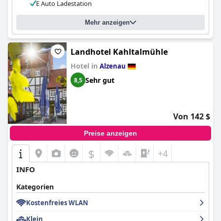
E Auto Ladestation
Mehr anzeigen
Landhotel Kahltalmühle
Hotel in
Alzenau
Sehr gut
8,5
Von 142 $
Preise anzeigen
$
+4
INFO
Kategorien
Kostenfreies WLAN
Klein