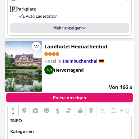
Parkplatz
E Auto Ladestation
Mehr anzeigen
Landhotel Heimathenhof
Hotel in
Heimbuchenthal
Hervorragend
8,9
Von 166 $
Preise anzeigen
$
+10
INFO
Kategorien