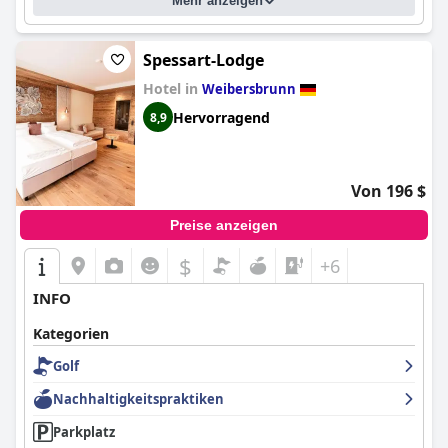
Mehr anzeigen
aber insgesamt empfanden die Gäste das Hotel als einen
komfortablen und angenehmen Ort für ihren Aufenthalt.
Spessart-Lodge
Hotel in
Weibersbrunn
Hervorragend
8,9
Von 196 $
Preise anzeigen
$
+6
INFO
Kategorien
Golf
Nachhaltigkeitspraktiken
Parkplatz