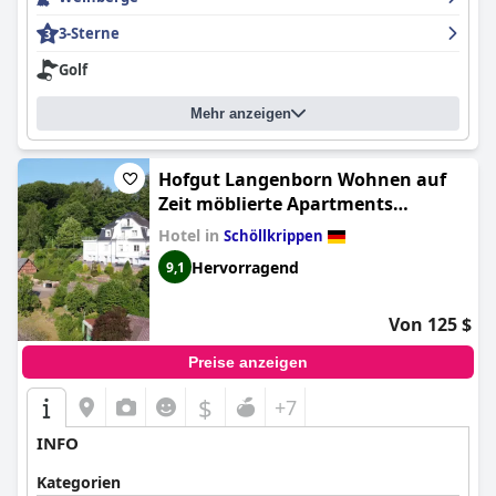
3-Sterne
Golf
Mehr anzeigen
Hofgut Langenborn Wohnen auf
Zeit möblierte Apartments
Aschaffenburg Alzenau Frankfurt
Hotel in
Schöllkrippen
Hervorragend
9,1
Von 125 $
Preise anzeigen
$
+7
INFO
Kategorien