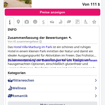
Von 111 $
Preise anzeigen
$
INFO
Zusammenfassung der Bewertungen
Von KI zusammengefasst
Das
Hotel Villa Marburg im Park
ist ein schönes und ruhiges
Hotel in einem kleinen Park inmitten der Natur und damit ein
idealer Ausgangspunkt für Aktivitäten im Freien. Das Frühstück
ist hervorragend mit einer großen Auswahl an frischen und
Zusammenfassung der Bewertungen für alle Kategorien lesen
hausgemachten Optionen, einschließlich glutenfreier und
veganer Optionen. Das Restaurant serviert eine hervorragende
Küche mit einer großen Auswahl an vegetarischen und veganen
Kategorien
Optionen. Die Zimmer sind geräumig und geschmackvoll
Flitterwochen
eingerichtet, mit modernen Bädern und bequemen Betten. Das
Personal ist außergewöhnlich und bietet einen freundlichen und
Wellness
kundenorientierten Service. Der Spa-Bereich ist wunderschön
gestaltet und bietet hochwertige Behandlungen. Die Parkplätze
Romantik
sind bequem und einfach zu erreichen. Es gab zwar einige
negative Kommentare über die Weichheit einiger Matratzen,