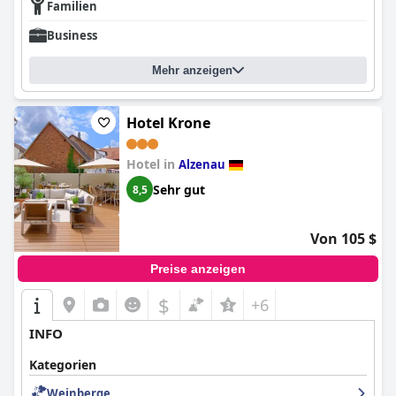
Familien
Business
Mehr anzeigen
Hotel Krone
Hotel in
Alzenau
Sehr gut
8,5
Von 105 $
Preise anzeigen
$
+6
INFO
Kategorien
Weinberge