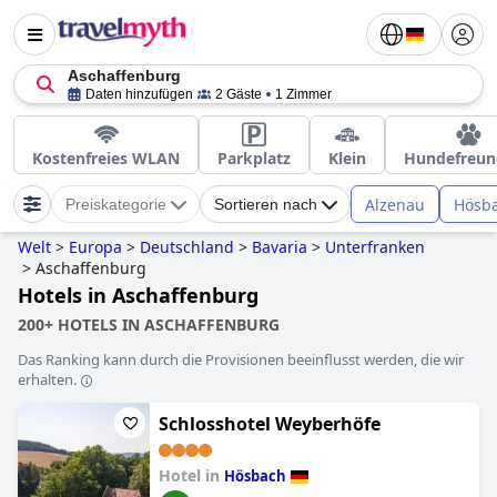
Aschaffenburg
Daten hinzufügen
2 Gäste
1 Zimmer
Kostenfreies WLAN
Parkplatz
Klein
Hundefreun
Alzenau
Hösb
Preiskategorie
Sortieren nach
Welt
>
Europa
>
Deutschland
>
Bavaria
>
Unterfranken
>
Aschaffenburg
Hotels in Aschaffenburg
200+ HOTELS IN ASCHAFFENBURG
Das Ranking kann durch die Provisionen beeinflusst werden, die wir
erhalten.
Schlosshotel Weyberhöfe
Hotel in
Hösbach