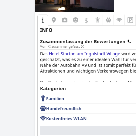
Schlaferlebnis verbessern. Die Gäste beschre
Insgesamt bietet das
Hotel am Campus
eine s
modernen Annehmlichkeiten, was es zu einer 
$
INFO
Zusammenfassung der Bewertungen
Von KI zusammengefasst
Das
Hotel Starton am Ingolstadt Village
wird vo
geschätzt, was es zu einer idealen Wahl für v
Nähe der Autobahn A9 und ist somit perfekt fü
Attraktionen und wichtigen Verkehrswegen bie
Die Gäste loben häufig die Sauberkeit und Mod
einen komfortablen und erholsamen Aufenthalt 
Kategorien
Atmosphäre beiträgt. Annehmlichkeiten wie g
Familien
zusätzlich zum Aufenthalt bei. Das Frühstück w
Auswahl an frischen und leckeren Optionen.
Hundefreundlich
Das Personal im
Hotel Starton am Ingolstadt Vi
Kostenfreies WLAN
und zuvorkommende Umgebung geschaffen wird.
Familien, trotz geringfügiger Einschränkungen
bekannt, was seine Attraktivität für Reisende 