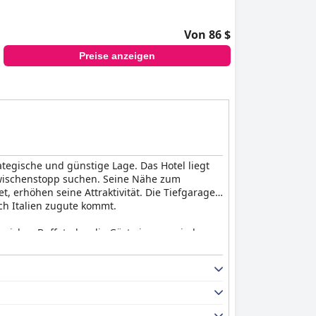
Von 86 $
Preise anzeigen
tegische und günstige Lage. Das Hotel liegt
Zwischenstopp suchen. Seine Nähe zum
t, erhöhen seine Attraktivität. Die Tiefgarage
h Italien zugute kommt.
reiches Buffet, das die Gäste immer wieder
ältig als auch hochwertig. Das gemütliche
ohl einige Gäste kleinere Probleme mit dem
an leckeren, leichten Snacks an der Bar
 erhalten die Qualität der Snacks und der