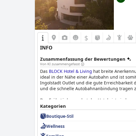
$
INFO
Zusammenfassung der Bewertungen
Von KI zusammengefasst
Das
BLOCK Hotel & Living
hat breite Anerkennu
ideal in der Nähe einer Autobahn und ist som
Ingolstadt Outlet und die gute Erreichbarkeit 
und die schnelle Autobahnanbindung tragen z
Das Frühstücksangebot des Hotels ist ein bes
begeistert. Mit frischen Eierspeisen, Würstche
Kategorien
Ambiente der Frühstückslounge und die Möglic
Boutique-Stil
Nachfüllen bestimmter Artikel feststellten.
Wellness
Obwohl das
BLOCK Hotel & Living
kein eigenes
kompensiert. Obwohl die Gäste manchmal in ext