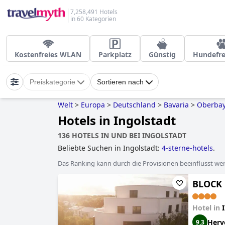
7,258,491 Hotels
in 60 Kategorien
Kostenfreies WLAN
Parkplatz
Günstig
Hundefre
Preiskategorie
Sortieren nach
Welt
>
Europa
>
Deutschland
>
Bavaria
>
Oberba
Hotels in Ingolstadt
136 HOTELS IN UND BEI INGOLSTADT
Beliebte Suchen in Ingolstadt:
4-sterne-hotels
.
Das Ranking kann durch die Provisionen beeinflusst werd
BLOCK 
Hotel in
Herv
9,3