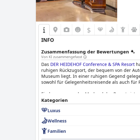
modernen Annehmlichkeiten werden durch gut 
Ladestationen für Elektrofahrzeuge ergänzt, 
Familien finden das Hotel besonders entgegen
Atmosphäre des Hotels ist einladend und förde
$
Insgesamt zeichnet sich das
Maritim Hotel Ing
INFO
gastronomischen Angebot, den modernen Anneh
Geschäftsreisende macht.
Zusammenfassung der Bewertungen
Von KI zusammengefasst
Das
DER HEIDEHOF Conference & SPA Resort
ha
ruhigen Rückzugsort, der bequem von der Aut
Museum liegt. In einer ruhigen Gegend gele
sowohl für Gelegenheitsreisende als auch für 
Ein herausragendes Merkmal des Resorts ist se
Frühstücksbuffet. Von köstlichen Pfannkuchen bi
Kategorien
freundlichen Service.
Luxus
Das kulinarische Erlebnis im DER HEIDEHOF wir
Wellness
die köstlichen Speisen und das angenehme Amb
gelegentlicher Pannen im Service und Problem
Familien