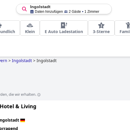
Ingolstadt
Daten hinzufügen
2 Gäste
1 Zimmer
undlich
Klein
E Auto Ladestation
3-Sterne
Fami
yern
>
Ingolstadt
>
Ingolstadt
en, die wir erhalten.
Hotel & Living
Ingolstadt
orragend