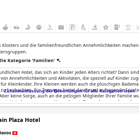
 Klosters und die familienfreundlichen Annehmlichkeiten machen 
ltersgruppen.
e Kategorie 'Familien'
ndlichen Hotel, das sich an Kinder jeden Alters richtet? Dann sin
l von Annehmlichkeiten und Aktivitäten, die speziell auf Kinder zug
n für Kleinkinder. Ihre Kleinen werden auch die plüschigen Bademä
 zu beobachten. Für Teenager bietet das Resort aufregende Sporta
Zusammenfassung der Bewertungen für alle Kategorien lesen
ber keine Sorge, auch an die pelzigen Mitglieder Ihrer Familie w
stattet, den man von zu Hause kennt. Die moderne und geschmackv
nd das freundliche und zuvorkommende Personal dafür sorgt, das
on verfügt, können Sie die atemberaubende Aussicht auf Davos g
in Plaza Hotel
ute Ihren Aufenthalt und erleben Sie den perfekten Familienurla
Davos