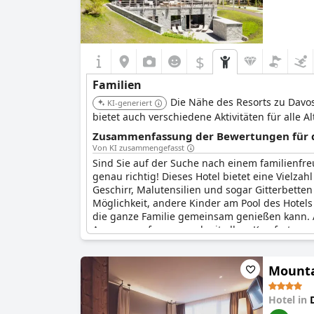
$
Familien
Die Nähe des Resorts zu Davos
KI-generiert
bietet auch verschiedene Aktivitäten für alle A
Zusammenfassung der Bewertungen für di
Von KI zusammengefasst
Sind Sie auf der Suche nach einem familienfreu
genau richtig! Dieses Hotel bietet eine Vielzah
Geschirr, Malutensilien und sogar Gitterbette
Möglichkeit, andere Kinder am Pool des Hotels
die ganze Familie gemeinsam genießen kann. A
Armen empfangen und mit allem Komfort ausge
gemütliche und einladende Atmosphäre, währe
kümmert. Und da jedes Zimmer über einen Balk
Mounta
privaten Raum entspannen. Buchen Sie noch he
Hotel in