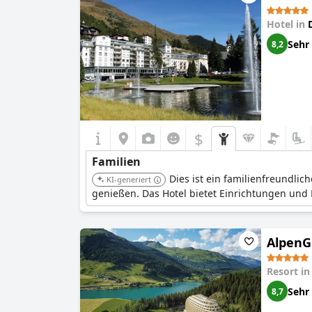
Hotel in
Sehr
8,2
$
Familien
Dies ist ein familienfreundlic
KI-generiert
genießen. Das Hotel bietet Einrichtungen und
AlpenG
Resort i
Sehr
8,7