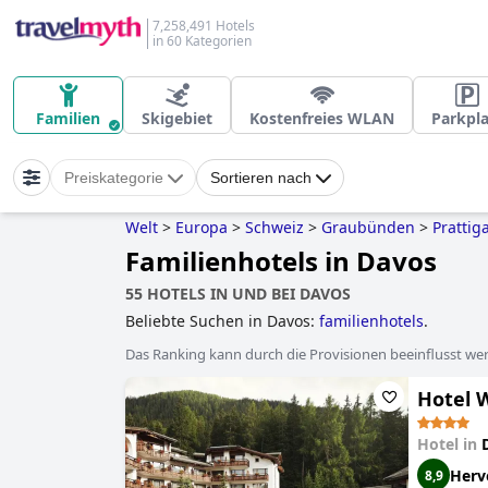
7,258,491 Hotels
in 60 Kategorien
Familien
Skigebiet
Kostenfreies WLAN
Parkpla
Preiskategorie
Sortieren nach
Welt
>
Europa
>
Schweiz
>
Graubünden
>
Prattig
Familienhotels in Davos
55 HOTELS IN UND BEI DAVOS
Beliebte Suchen in Davos:
familienhotels
.
Das Ranking kann durch die Provisionen beeinflusst werd
Hotel 
Hotel in
Herv
8,9