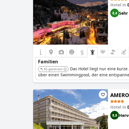
Hotel in
Sehr
8,4
$
Familien
Das Hotel liegt nur eine kurz
KI-generiert
über einen Swimmingpool, der eine entspannen
AMERON
Hotel in
Herv
8,8