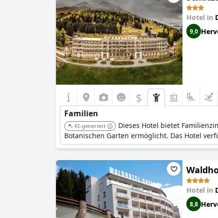
Hotel in
Herv
9,0
$
Familien
Dieses Hotel bietet Familien
KI-generiert
Botanischen Garten ermöglicht. Das Hotel verf
Waldhot
Hotel in
Herv
8,8