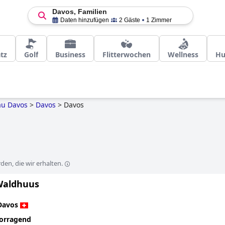
Davos, Familien
Daten hinzufügen
2 Gäste
1 Zimmer
tz
Golf
Business
Flitterwochen
Wellness
Hu
au Davos
>
Davos
>
Davos
en, die wir erhalten.
Waldhuus
Davos
orragend