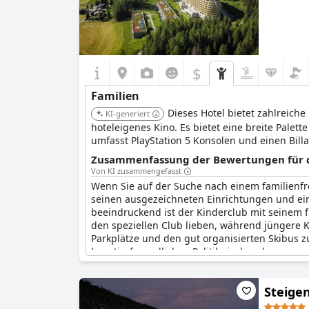
$
Familien
Dieses Hotel bietet zahlreich
KI-generiert
hoteleigenes Kino. Es bietet eine breite Palet
umfasst PlayStation 5 Konsolen und einen Billa
Zusammenfassung der Bewertungen für di
Von KI zusammengefasst
Wenn Sie auf der Suche nach einem familienfre
seinen ausgezeichneten Einrichtungen und eine
beeindruckend ist der Kinderclub mit seinem 
den speziellen Club lieben, während jüngere 
Parkplätze und den gut organisierten Skibus zu
haustierfreundlichen Politik sind auch unsere
Steige