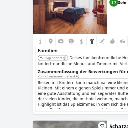
Sehr
8,7
$
Familien
Dieses familienfreundliche Hot
KI-generiert
kinderfreundliche Menüs und Zimmer mit Verb
Zusammenfassung der Bewertungen für di
Von KI zusammengefasst
Reisen mit Kindern kann manchmal eine klein
Kleinen. Mit einem eigenen Spielzimmer und e
eine gute Ausstattung und ein separates Buffe
der vielen Kinder, die im Hotel wohnen, manc
Highlight ist das Spielzimmer, in dem sich di
speziellen Familienspeisesaal gibt, können Elt
eine großartige Erfahrung für Familien, die ei
Schatz