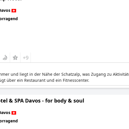
Davos
orragend
+9
zimmer und liegt in der Nähe der Schatzalp, was Zugang zu Aktiv
ügt über ein Restaurant und ein Fitnesscenter.
el & SPA Davos - for body & soul
Davos
orragend