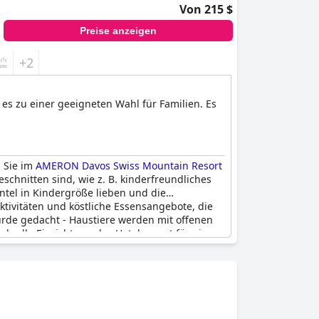
Von 215 $
Preise anzeigen
+2
es zu einer geeigneten Wahl für Familien. Es
d Sie im
AMERON Davos Swiss Mountain Resort
eschnitten sind, wie z. B. kinderfreundliches
ntel in Kindergröße lieben und die
ktivitäten und köstliche Essensangebote, die
urde gedacht - Haustiere werden mit offenen
olle Einrichtung des Hotels sorgt für eine
s man sich um alle Ihre Bedürfnisse
eniessen, während Sie sich in Ihrem eigenen
ub in den Schweizer Alpen!