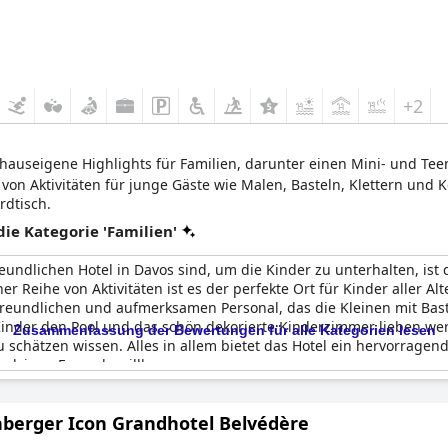
+2
e hauseigene Highlights für Familien, darunter einen Mini- und Te
te von Aktivitäten für junge Gäste wie Malen, Basteln, Klettern un
rdtisch.
e Kategorie 'Familien'
undlichen Hotel in Davos sind, um die Kinder zu unterhalten, ist 
r Reihe von Aktivitäten ist es der perfekte Ort für Kinder aller 
freundlichen und aufmerksamen Personal, das die Kleinen mit Bas
Kinder den Pool und das schön dekorierte Kinderzimmer lieben we
Zusammenfassung der Bewertungen für alle Kategorien lesen
 schätzen wissen. Alles in allem bietet das Hotel ein hervorragen
 pelzigen Freunde willkommen.
nberger Icon Grandhotel Belvédère