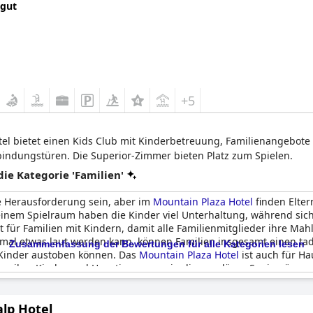
 gut
+5
el bietet einen Kids Club mit Kinderbetreuung, Familienangebote u
indungstüren. Die Superior-Zimmer bieten Platz zum Spielen.
e Kategorie 'Familien'
e Herausforderung sein, aber im
Mountain Plaza Hotel
finden Eltern
inem Spielraum haben die Kinder viel Unterhaltung, während sich 
t für Familien mit Kindern, damit alle Familienmitglieder ihre M
hmal etwas laut werden kann, können Familien insgesamt einen tad
Zusammenfassung der Bewertungen für alle Kategorien lesen
e Kinder austoben können. Das
Mountain Plaza Hotel
ist auch für Ha
ern ihre Kinder und Haustiere gerne in die regulären Speiseräume 
nen stressfreien Urlaub suchen.
alp Hotel