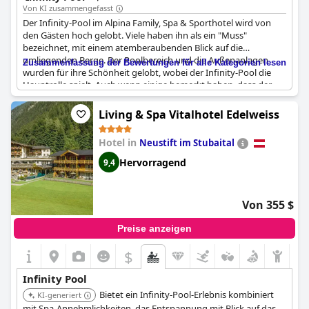
Von KI zusammengefasst
Der Infinity-Pool im Alpina Family, Spa & Sporthotel wird von
den Gästen hoch gelobt. Viele haben ihn als ein "Muss"
bezeichnet, mit einem atemberaubenden Blick auf die
umliegenden Berge. Der Poolbereich und die Außenanlagen
Zusammenfassung der Bewertungen für alle Kategorien lesen
wurden für ihre Schönheit gelobt, wobei der Infinity-Pool die
Hauptrolle spielt. Auch wenn einige bemerkt haben, dass der
Pool klein ist, wurde er dennoch als sehr schön bezeichnet. Die
Gäste empfehlen einen Sprung in den "Hammer"-Infinity-Pool,
Living & Spa Vitalhotel Edelweiss
der die Erwartungen übertrifft und ein Gefühl der Erfrischung
und Verjüngung vermittelt.
Hotel in
Neustift im Stubaital
Hervorragend
9,4
Von 355 $
Preise anzeigen
$
Infinity Pool
Bietet ein Infinity-Pool-Erlebnis kombiniert
KI-generiert
mit Spa-Annehmlichkeiten, das Entspannung mit Blick auf das