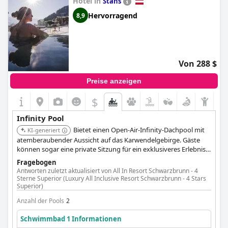
Hotel in
Stans
Stars Superior)
hundefreundliche hotels
,
hotels in der nähe von
Hervorragend
weinbergen
,
hotels mit whirlpool im zimmer
,
hotels mit
8,9
privatpool
,
außergewöhnliche hotels
,
4-sterne-hotels
,
3-
sterne-hotels
,
baumhaushotels
,
5-sterne-hotels
,
schlosshotels
,
hotels mit hallenbad
,
hotels mit all inclusive
angeboten
,
behindertengerechte hotels
,
kleine hotels
,
hotels mit kostenfreiem wlan
,
hotels mit kamin im zimmer
,
Von 288 $
hotels mit extra sicherheits und hygienevorschriften
and
günstige hotels
.
Preise anzeigen
$
Infinity Pool
Bietet einen Open-Air-Infinity-Dachpool mit
KI-generiert
atemberaubender Aussicht auf das Karwendelgebirge. Gäste
können sogar eine private Sitzung für ein exklusiveres Erlebnis
buchen.
Fragebogen
Antworten zuletzt aktualisiert von All In Resort Schwarzbrunn - 4
Sterne Superior (Luxury All Inclusive Resort Schwarzbrunn - 4 Stars
Superior)
Anzahl der Pools
2
Schwimmbad 1 Informationen