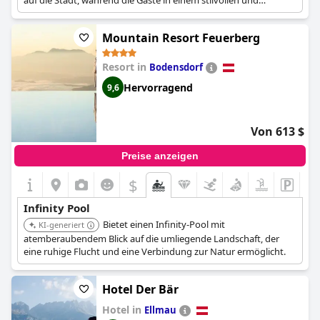
auf die Stadt, während die Gäste in einem stilvollen und
anspruchsvollen Ambiente entspannen.
Mountain Resort Feuerberg
Resort in
Bodensdorf
Hervorragend
9,6
Von 613 $
Preise anzeigen
$
Infinity Pool
Bietet einen Infinity-Pool mit
KI-generiert
atemberaubendem Blick auf die umliegende Landschaft, der
eine ruhige Flucht und eine Verbindung zur Natur ermöglicht.
Hotel Der Bär
Hotel in
Ellmau