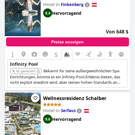
Hotel in
Finkenberg
Hervorragend
9,4
Von 648 $
Preise anzeigen
$
Infinity Pool
Bekannt für seine außergewöhnlichen Spa-
KI-generiert
Einrichtungen, könnte es ein Infinity-Pool-Erlebnis bieten, das
nicht explizit erwähnt wird, aber seinen hohen Standards an
Luxus und Entspannung entspricht.
Wellnessresidenz Schalber
Hotel in
Serfaus
Hervorragend
9,6