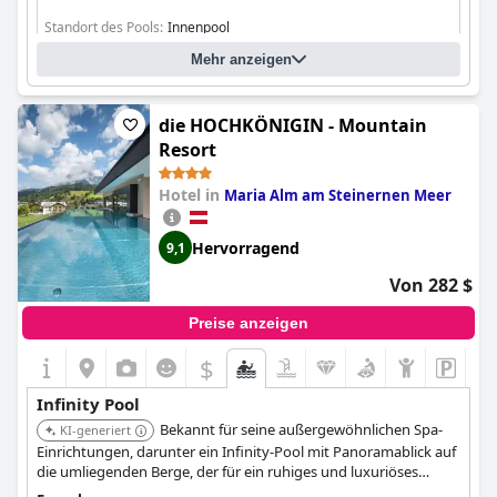
Standort des Pools:
Innenpool
Ist es ein spezieller Pool?
Mehr anzeigen
Beheizter Pool
die HOCHKÖNIGIN - Mountain
Resort
Hotel in
Maria Alm am Steinernen Meer
Hervorragend
9,1
Von 282 $
Preise anzeigen
$
Infinity Pool
Bekannt für seine außergewöhnlichen Spa-
KI-generiert
Einrichtungen, darunter ein Infinity-Pool mit Panoramablick auf
die umliegenden Berge, der für ein ruhiges und luxuriöses
Erlebnis sorgt.