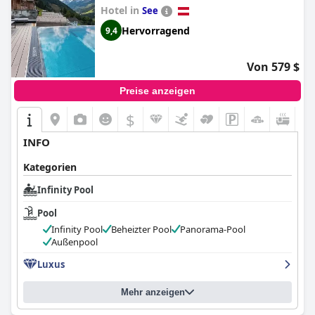
Hotel in
See
Hervorragend
9,4
Von 579 $
Preise anzeigen
$
INFO
Kategorien
Infinity Pool
Pool
Infinity Pool
Beheizter Pool
Panorama-Pool
Außenpool
Luxus
Mehr anzeigen