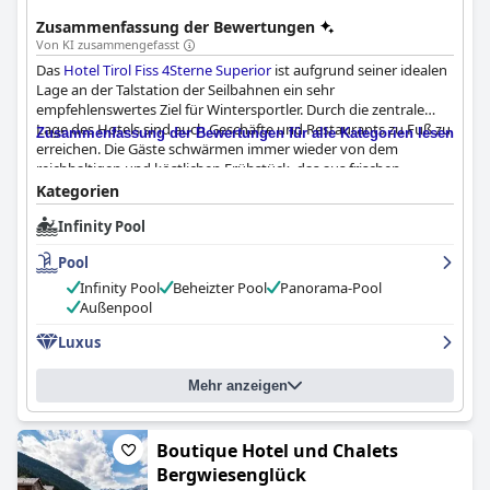
Zusammenfassung der Bewertungen
Von KI zusammengefasst
Das
Hotel Tirol Fiss 4Sterne Superior
ist aufgrund seiner idealen
Lage an der Talstation der Seilbahnen ein sehr
empfehlenswertes Ziel für Wintersportler. Durch die zentrale
Lage des Hotels sind auch Geschäfte und Restaurants zu Fuß zu
Zusammenfassung der Bewertungen für alle Kategorien lesen
erreichen. Die Gäste schwärmen immer wieder von dem
reichhaltigen und köstlichen Frühstück, das aus frischen,
regionalen Zutaten besteht. Das Hotel bietet eine Reihe von gut
Kategorien
ausgestatteten und geschmackvoll eingerichteten Zimmern,
Infinity Pool
wobei die Alpine Suite ein besonderes Highlight ist. Das
Personal wird als super nett, aufmerksam und äußerst
Pool
freundlich beschrieben und bietet einen hervorragenden
Service. Der beeindruckende Spa-Bereich des Hotels,
Infinity Pool
Beheizter Pool
Panorama-Pool
einschließlich des Pools auf dem Dach, ist ein Muss für alle, die
Außenpool
sich entspannen und abschalten möchten. Der Infinity-Pool
Luxus
bietet eine atemberaubende Aussicht und der beheizte
Außenpool wird sehr gelobt. Insgesamt bietet das
Hotel Tirol
Fiss 4Sterne Superior
eine komfortable und attraktive
Mehr anzeigen
Unterkunft mit einem außergewöhnlichen und aufmerksamen
Service.
Boutique Hotel und Chalets
Bergwiesenglück