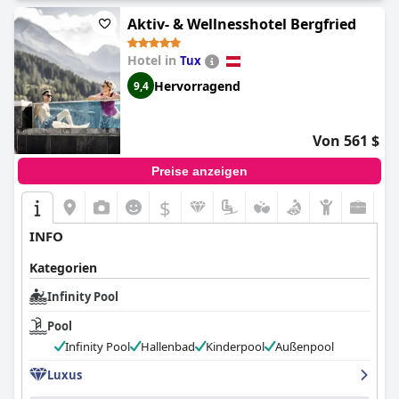
Aktiv- & Wellnesshotel Bergfried
Hotel in
Tux
Hervorragend
9,4
Von 561 $
Preise anzeigen
$
INFO
Kategorien
Infinity Pool
Pool
Infinity Pool
Hallenbad
Kinderpool
Außenpool
Luxus