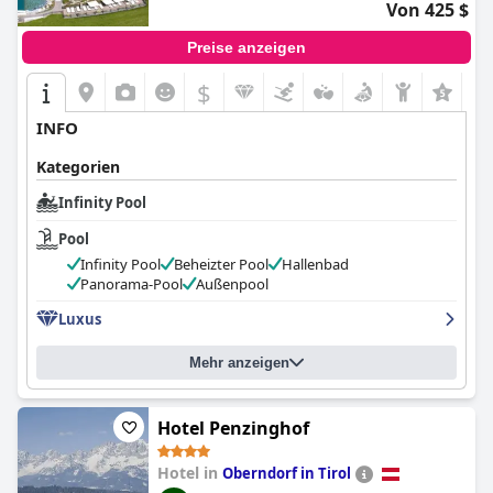
Von 425 $
Preise anzeigen
$
INFO
Kategorien
Infinity Pool
Pool
Infinity Pool
Beheizter Pool
Hallenbad
Panorama-Pool
Außenpool
Luxus
Mehr anzeigen
Hotel Penzinghof
Hotel in
Oberndorf in Tirol