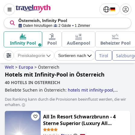
Österreich, Infinity Pool
Daten hinzufügen
2 Gäste
1 Zimmer
Infinity Pool
Pool
Außenpool
Beheizter Pool
Tirol
Salzburg
Preiskategorie
Sortieren nach
Welt
>
Europa
>
Österreich
Hotels mit Infinity-Pool in Österreich
40 HOTELS IN OSTERREICH
Beliebte Suchen in Österreich:
hotels mit infinity-pool
,
hotels mit außenpool
,
hotels mit panorama-pool
,
hotels mit
Das Ranking kann durch die Provisionen beeinflusst werden, die wir
wasserrutsche
,
familienhotels
,
tennishotels
,
hotels mit
erhalten.
hundebetreuung
,
golfhotels
,
hotels im skigebiet
,
luxushotels
,
hotels mit fitnessstudio
,
hotels mit beheiztem
All In Resort Schwarzbrunn - 4
pool
,
historische hotels
,
hotels, die einige nachhaltige
praktiken umgesetzt haben
,
skihotels an der piste
,
hotels
Sterne Superior (Luxury All
mit pool
,
yoga hotels
,
wellnesshotels
,
erwachsenenhotels
,
Inclusive Resort Schwarzbrunn - 4
romantische hotels
,
hotels mit aquapark
,