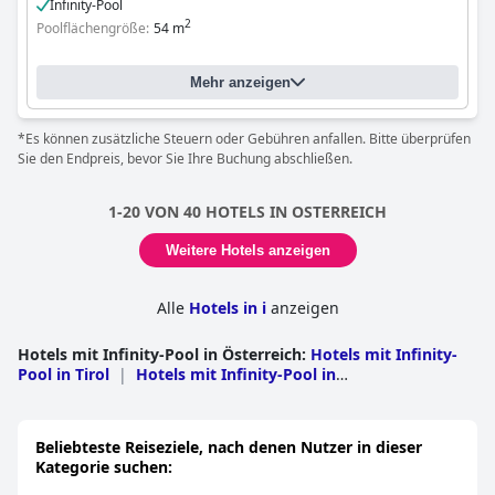
Infinity-Pool
2
Poolflächengröße:
54 m
Mehr anzeigen
*Es können zusätzliche Steuern oder Gebühren anfallen. Bitte überprüfen
Sie den Endpreis, bevor Sie Ihre Buchung abschließen.
1-20 VON 40 HOTELS IN OSTERREICH
Weitere Hotels anzeigen
Alle
Hotels in i
anzeigen
Hotels mit Infinity-Pool in Österreich
:
Hotels mit Infinity-
Pool in Tirol
|
Hotels mit Infinity-Pool in
Salzburg
|
Hotels mit Infinity-Pool im
Burgenland
|
Hotels mit Infinity-Pool in
Oberösterreich
|
Hotels mit Infinity-Pool in
Beliebteste Reiseziele, nach denen Nutzer in dieser
Niederösterreich
|
Hotels mit Infinity-Pool in der
Kategorie suchen:
Steiermark
|
Hotels mit Infinity-Pool in Kärnten
|
Hotels
mit Infinity-Pool in Vorarlberg
|
Hotels mit Infinity-Pool in