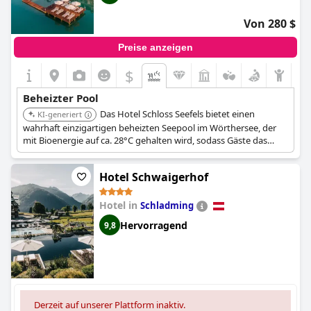
Von 280 $
Preise anzeigen
$
Beheizter Pool
Das Hotel Schloss Seefels bietet einen
KI-generiert
wahrhaft einzigartigen beheizten Seepool im Wörthersee, der
mit Bioenergie auf ca. 28°C gehalten wird, sodass Gäste das
ganze Jahr über im See schwimmen können. Es umfasst einen
Steg mit Liegen und beheizte Boxen für warme Bademäntel
Hotel Schwaigerhof
nach dem Schwimmen.
Hotel in
Schladming
Hervorragend
9,8
Derzeit auf unserer Plattform inaktiv.