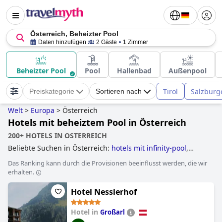
Österreich, Beheizter Pool
Daten hinzufügen
2 Gäste
1 Zimmer
Beheizter Pool
Pool
Hallenbad
Außenpool
Tirol
Salzburg
Preiskategorie
Sortieren nach
Welt
>
Europa
>
Österreich
Hotels mit beheiztem Pool in Österreich
200+ HOTELS IN OSTERREICH
Beliebte Suchen in Österreich:
hotels mit infinity-pool
,
hotels mit außenpool
,
hotels mit panorama-pool
,
hotels mit
Das Ranking kann durch die Provisionen beeinflusst werden, die wir
wasserrutsche
,
familienhotels
,
tennishotels
,
hotels mit
erhalten.
hundebetreuung
,
golfhotels
,
hotels im skigebiet
,
luxushotels
,
hotels mit fitnessstudio
,
hotels mit beheiztem
Hotel Nesslerhof
pool
,
historische hotels
,
hotels, die einige nachhaltige
praktiken umgesetzt haben
,
skihotels an der piste
,
hotels
mit pool
,
yoga hotels
,
wellnesshotels
,
erwachsenenhotels
,
Hotel in
Großarl
romantische hotels
,
hotels mit aquapark
,