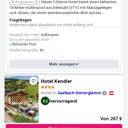
Dieses 5-Sterne-Hotel bietet einen beheizten
KI-generiert
14-Meter-Außenpool aus Edelstahl (31°C) mit Massageliegen
und -düsen, der einen atemberaubenden Blick auf das
Omeshorn bietet. Es verfügt auch über einen 11-Meter-Innen-
Fragebogen
Sportpool mit Panorama-Glasfronten, gefertigt aus echtem
Antworten zuletzt aktualisiert von Hotel Arlberg Lech
Valser Quarzit.
Standort des Pools:
Außenpool
Ist es ein spezieller Pool?
Beheizter Pool
Poolflächengröße:
84
Mehr anzeigen
Hotel Kendler
Hotel in
Saalbach-Hinterglemm
Hervorragend
9,2
Von 267 $