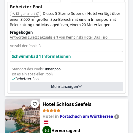
Beheizter Pool
Dieses 5-Sterne-Superior-Hotel verfügt über
KI-generiert
einen 3.600 m² großen Spa-Bereich mit einem Innenpool mit
Beleuchtung und Massagedüsen, einem 20 Meter langen
beheizten Sport-Außenpool (30°C) mit Bergblick und einem
Fragebogen
einzigartigen Sole-Außenpool (34°C) mit schwimmenden Liegen.
Antworten zuletzt aktualisiert von Kempinski Hotel Das Tirol
Anzahl der Pools
3
Schwimmbad 1 Informationen
Standort des Pools:
Innenpool
Ist es ein spezieller Pool?
Beheizter Pool
Mehr anzeigen
Hotel Schloss Seefels
Hotel in
Pörtschach am Wörthersee
Hervorragend
9,5