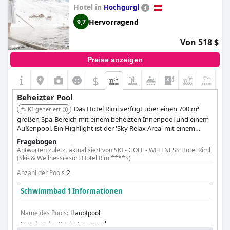
Hotel in
Hochgurgl
Hervorragend
9,7
Von 518 $
Preise anzeigen
$
Beheizter Pool
Das Hotel Riml verfügt über einen 700 m²
KI-generiert
großen Spa-Bereich mit einem beheizten Innenpool und einem
Außenpool. Ein Highlight ist der 'Sky Relax Area' mit einem
beheizten Infinity-Pool im 5. Stock, der einen Panoramablick auf
Fragebogen
die Ötztaler Alpen bietet.
Antworten zuletzt aktualisiert von SKI - GOLF - WELLNESS Hotel Riml
(Ski- & Wellnessresort Hotel Riml****S)
Anzahl der Pools
2
Schwimmbad 1 Informationen
Name des Pools:
Hauptpool
Standort des Pools:
Innenpool