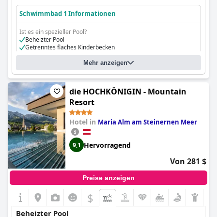
Schwimmbad 1 Informationen
Ist es ein spezieller Pool?
Beheizter Pool
Getrenntes flaches Kinderbecken
Der Pool verfügt auch über:
einen für Kinder bestimmten Bereich
Mehr anzeigen
die HOCHKÖNIGIN - Mountain
Resort
Hotel in
Maria Alm am Steinernen Meer
Hervorragend
9,1
Von 281 $
Preise anzeigen
$
Beheizter Pool