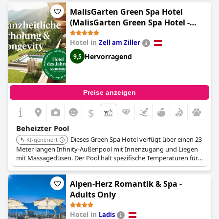
MalisGarten Green Spa Hotel
(MalisGarten Green Spa Hotel -
Adults Only)
Hotel in
Zell am Ziller
Hervorragend
9,5
Preise anzeigen
$
Beheizter Pool
Dieses Green Spa Hotel verfügt über einen 23
KI-generiert
Meter langen Infinity-Außenpool mit Innenzugang und Liegen
mit Massagedüsen. Der Pool hält spezifische Temperaturen für
Sommer und Winter und bietet malerische Ausblicke.
Alpen-Herz Romantik & Spa -
Adults Only
Hotel in
Ladis