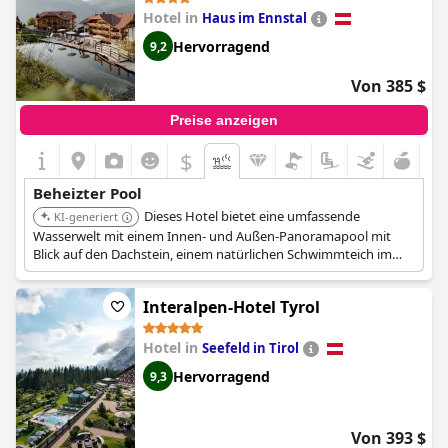
Hotel in
Haus im Ennstal
Hervorragend
9,2
Von 385 $
Preise anzeigen
$
Beheizter Pool
Dieses Hotel bietet eine umfassende
KI-generiert
Wasserwelt mit einem Innen- und Außen-Panoramapool mit
Blick auf den Dachstein, einem natürlichen Schwimmteich im
alpinen Stil und einem 25-Meter-Sportpool. Es verfügt
außerdem über einen natürlichen Badesee mit Sandstrand und
Interalpen-Hotel Tyrol
einen beheizten Entspannungspool.
Hotel in
Seefeld in Tirol
Hervorragend
9,3
Von 393 $