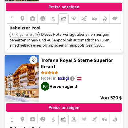
Preise anzeigen
$
Beheizter Pool
Dieses Hotel verfügt über einen riesigen
KI-generiert
beheizten Innen- und Außenpool mit automatischen Türen,
einschließlich eines olympischen Innenpools. Sein 5300
Quadratmeter großer Spa-Bereich, einer der größten in den
Alpen, umfasst auch einen beheizten Außenpool mit
Trofana Royal 5-Sterne Superior
Panoramablick auf die Berge und einen speziellen Kinderpool.
Resort
Hotel in
Ischgl
Hervorragend
9,4
Von 520 $
Preise anzeigen
$