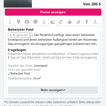
Von 206 $
Preise anzeigen
$
Beheizter Pool
Der Ritzenhof verfügt über einen beheizten
KI-generiert
Innenpool und einen beheizten Außenpool direkt am Ritzensee.
Dies ermöglicht ein einzigartiges ganzjähriges Schwimmen mit
Seeblick, das natürliche Schönheit mit warmem Wasserkomfort
Fragebogen
verbindet.
Antworten zuletzt aktualisiert von Ritzenhof - 4 Sterne Superior Hotel
& Spa am See (Ritzenhof - Hotel und Spa am See 4-Sterne-Superior)
Standort des Pools:
Innenpool
Ist es ein spezieller Pool?
Beheizter Pool
2
Poolflächengröße:
70 m
Mehr anzeigen
*Es können zusätzliche Steuern oder Gebühren anfallen. Bitte überprüfen