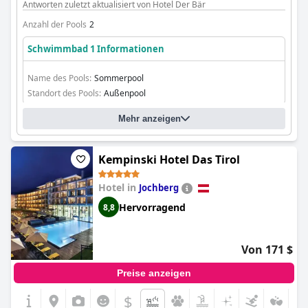
umfasst auch einen ganzjährig beheizten Innenpool und einen
Antworten zuletzt aktualisiert von Hotel Der Bär
30 Meter langen beheizten Außenpool, der im Sommer zur
Verfügung steht, um vielfältige Optionen für die Gäste zu
Anzahl der Pools
2
gewährleisten.
Schwimmbad 1 Informationen
Name des Pools:
Sommerpool
Standort des Pools:
Außenpool
Mehr anzeigen
Kempinski Hotel Das Tirol
Hotel in
Jochberg
Hervorragend
8,8
Von 171 $
Preise anzeigen
$