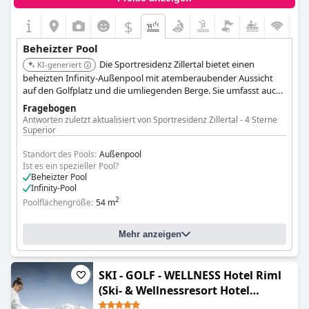
$
Beheizter Pool
Die Sportresidenz Zillertal bietet einen
KI-generiert
beheizten Infinity-Außenpool mit atemberaubender Aussicht
auf den Golfplatz und die umliegenden Berge. Sie umfasst auch
einen Innenpool, der sowohl aktive als auch entspannende
Fragebogen
Wassererlebnisse bietet.
Antworten zuletzt aktualisiert von Sportresidenz Zillertal - 4 Sterne
Superior
Standort des Pools:
Außenpool
Ist es ein spezieller Pool?
Beheizter Pool
Infinity-Pool
2
Poolflächengröße:
54 m
Mehr anzeigen
SKI - GOLF - WELLNESS Hotel Riml
(Ski- & Wellnessresort Hotel
Riml****S)