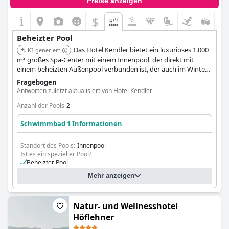
Preise anzeigen
$
Beheizter Pool
Das Hotel Kendler bietet ein luxuriöses 1.000
KI-generiert
m² großes Spa-Center mit einem Innenpool, der direkt mit
einem beheizten Außenpool verbunden ist, der auch im Winter
zugänglich und nutzbar ist. Gäste können auch einen
Fragebogen
Panorama-Whirlpool im Freien genießen.
Antworten zuletzt aktualisiert von Hotel Kendler
Anzahl der Pools
2
Schwimmbad 1 Informationen
Standort des Pools:
Innenpool
Ist es ein spezieller Pool?
Beheizter Pool
Mehr anzeigen
Natur- und Wellnesshotel
Höflehner