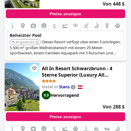
Von 448 $
Preise anzeigen
$
Beheizter Pool
Dieses Resort verfügt über einen 5-stöckigen,
KI-generiert
5.500 m² großen Wellnessbereich mit einem 25-Meter-
Sportbecken, einem Familien-Aquapark mit 5 Rutschen und
einem beheizten Innen- und Außenpool sowie einem nur für
Erwachsene zugänglichen 'Mountain Spa' mit Infinity-Pool und
All In Resort Schwarzbrunn - 4
Ruhebereichen.
Sterne Superior (Luxury All
Inclusive Resort Schwarzbrunn - 4
Hotel in
Stans
Stars Superior)
Hervorragend
8,9
Von 288 $
Preise anzeigen
$