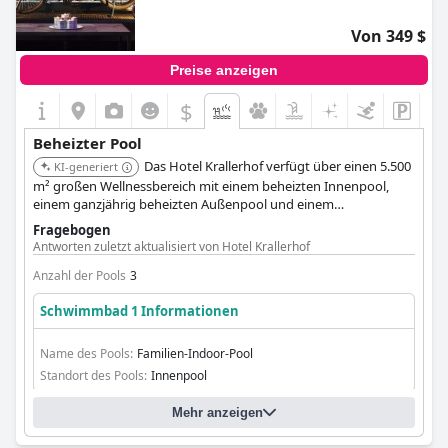
Von 349 $
Preise anzeigen
$
Beheizter Pool
Das Hotel Krallerhof verfügt über einen 5.500
KI-generiert
m² großen Wellnessbereich mit einem beheizten Innenpool,
einem ganzjährig beheizten Außenpool und einem
beeindruckenden 'ATMOSPHERE'-Poolbereich mit
Fragebogen
verschiedenen Wassererlebnissen und Panoramablick.
Antworten zuletzt aktualisiert von Hotel Krallerhof
Anzahl der Pools
3
Schwimmbad 1 Informationen
Name des Pools:
Familien-Indoor-Pool
Standort des Pools:
Innenpool
Mehr anzeigen