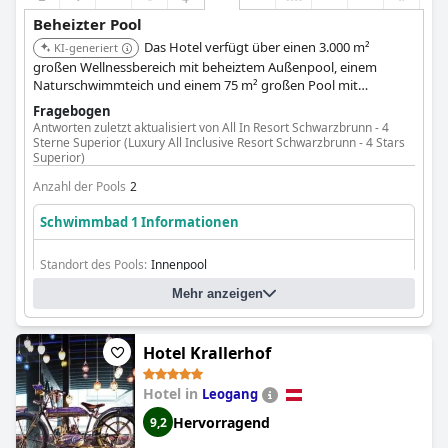
Beheizter Pool
Das Hotel verfügt über einen 3.000 m²
KI-generiert
großen Wellnessbereich mit beheiztem Außenpool, einem
Naturschwimmteich und einem 75 m² großen Pool mit
Wasserfall und Whirlpool. Ein beheizter Infinity-Pool auf dem
Fragebogen
Dach unter freiem Himmel bietet unverbauten Bergblick,
Antworten zuletzt aktualisiert von All In Resort Schwarzbrunn - 4
ergänzt durch einen 180 m² großen Indoor-Felsenpool und
Sterne Superior (Luxury All Inclusive Resort Schwarzbrunn - 4 Stars
einen Kinderpool.
Superior)
Anzahl der Pools
2
Schwimmbad 1 Informationen
Standort des Pools:
Innenpool
Ist es ein spezieller Pool?
Mehr anzeigen
Beheizter Pool
Hotel Krallerhof
Hotel in
Leogang
Hervorragend
9,2