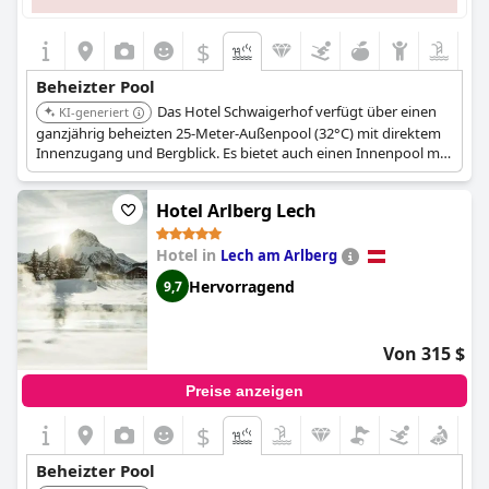
$
Beheizter Pool
Das Hotel Schwaigerhof verfügt über einen
KI-generiert
ganzjährig beheizten 25-Meter-Außenpool (32°C) mit direktem
Innenzugang und Bergblick. Es bietet auch einen Innenpool mit
Massagebänken und Nackendüsen, ergänzt durch einen
natürlichen Badeteich zum Abkühlen in den wärmeren
Hotel Arlberg Lech
Monaten.
Hotel in
Lech am Arlberg
Hervorragend
9,7
Von 315 $
Preise anzeigen
$
Beheizter Pool