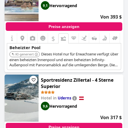
Hervorragend
9,1
Von 393 $
Preise anzeigen
$
Beheizter Pool
Dieses Hotel nur für Erwachsene verfügt über
KI-generiert
einen beheizten Innenpool und einen beheizten Infinity-
Außenpool mit Panoramablick auf die umliegenden Berge. Die
Wassereinrichtungen sind für romantische Entspannung und
Ruhe konzipiert.
Sportresidenz Zillertal - 4 Sterne
Superior
Hotel in
Uderns
Hervorragend
9,6
Von 317 $
Preise anzeigen