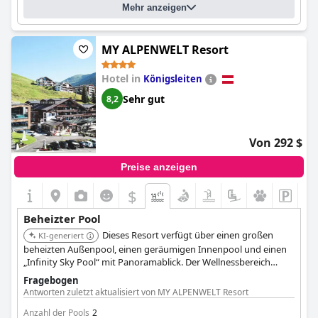
Mehr anzeigen
MY ALPENWELT Resort
Hotel in
Königsleiten
Sehr gut
8,2
Von 292 $
Preise anzeigen
$
Beheizter Pool
Dieses Resort verfügt über einen großen
KI-generiert
beheizten Außenpool, einen geräumigen Innenpool und einen
„Infinity Sky Pool“ mit Panoramablick. Der Wellnessbereich
bietet verschiedene beheizte Wassererlebnisse zur
Fragebogen
Entspannung und zum Vergnügen.
Antworten zuletzt aktualisiert von MY ALPENWELT Resort
Anzahl der Pools
2