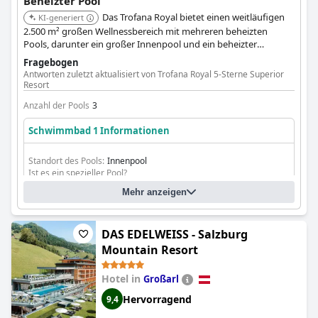
Beheizter Pool
Das Trofana Royal bietet einen weitläufigen
KI-generiert
2.500 m² großen Wellnessbereich mit mehreren beheizten
Pools, darunter ein großer Innenpool und ein beheizter
Außenpool mit Massagedüsen und Panoramablick. Es bietet
Fragebogen
eine luxuriöse Umgebung für aquatische Entspannung.
Antworten zuletzt aktualisiert von Trofana Royal 5-Sterne Superior
Resort
Anzahl der Pools
3
Schwimmbad 1 Informationen
Standort des Pools:
Innenpool
Ist es ein spezieller Pool?
Beheizter Pool
Mehr anzeigen
DAS EDELWEISS - Salzburg
Mountain Resort
Hotel in
Großarl
Hervorragend
9,4