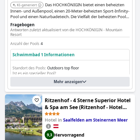
Das HOCHKÖNIGIN bietet einen beheizten
KI-generiert
Innen- und Außenpool, einen 20-Meter-beheizten Sport-Infinity-
Pool und einen Naturbadeteich. Die Vielfalt der beheizten Pools
richtet sich sowohl an aktive Schwimmer als auch an
Fragebogen
Ruhesuchende mit Bergblick.
Antworten zuletzt aktualisiert von die HOCHKÖNIGIN - Mountain
Resort
Anzahl der Pools
4
Schwimmbad 1 Informationen
Standort des Pools:
Outdoors top floor
Ist es ein spezieller Pool?
Beheizter Pool
Mehr anzeigen
Infinity-Pool
Ritzenhof - 4 Sterne Superior Hotel
& Spa am See (Ritzenhof - Hotel
und Spa am See 4-Sterne-Superior)
Hotel in
Saalfelden am Steinernen Meer
Hervorragend
9,3