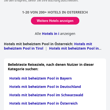
Sie den Endpreis, bevor Sie Ihre Buchung abschließen.
1-20 VON 200+ HOTELS IN OSTERREICH
Weitere Hotels anzeigen
Alle
Hotels in i
anzeigen
Hotels mit beheiztem Pool in Österreich
:
Hotels mit
beheiztem Pool in Tirol
|
Hotels mit beheiztem Pool in
Salzburg
|
Hotels mit beheiztem Pool in der
Steiermark
|
Hotels mit beheiztem Pool in
Kärnten
|
Hotels mit beheiztem Pool in
Beliebteste Reiseziele, nach denen Nutzer in dieser
Vorarlberg
|
Hotels mit beheiztem Pool in
Kategorie suchen:
Oberösterreich
|
Hotels mit beheiztem Pool in
Niederösterreich
|
Hotels mit beheiztem Pool im
Hotels mit beheiztem Pool in Bayern
Burgenland
|
Hotels mit beheiztem Pool in Wien
|
Hotels
mit beheiztem Pool in Jihocesky
Hotels mit beheiztem Pool in Deutschland
Hotels mit beheiztem Pool im Schwarzwald
Hotels mit beheiztem Pool in Österreich