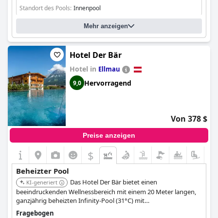
Standort des Pools:
Innenpool
Mehr anzeigen
Hotel Der Bär
Hotel in
Ellmau
Hervorragend
9,0
Von 378 $
Preise anzeigen
$
Beheizter Pool
Das Hotel Der Bär bietet einen
KI-generiert
beeindruckenden Wellnessbereich mit einem 20 Meter langen,
ganzjährig beheizten Infinity-Pool (31°C) mit
atemberaubendem Blick auf das Wilder Kaiser Gebirge. Es
Fragebogen