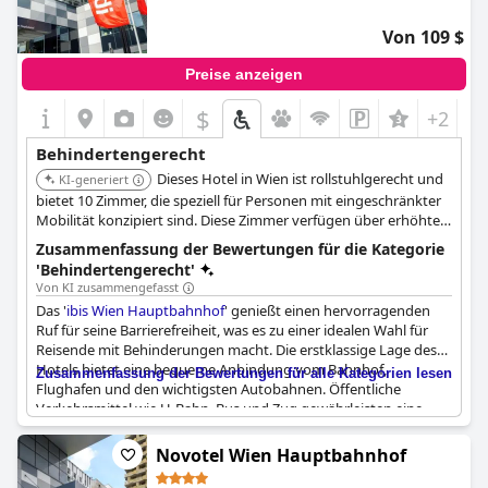
Von 109 $
Preise anzeigen
$
+2
Behindertengerecht
Dieses Hotel in Wien ist rollstuhlgerecht und
KI-generiert
bietet 10 Zimmer, die speziell für Personen mit eingeschränkter
Mobilität konzipiert sind. Diese Zimmer verfügen über erhöhte
Zugänglichkeit, befahrbare Duschen, Duschstühle und sind mit
Zusammenfassung der Bewertungen für die Kategorie
dem Aufzug erreichbar.
'Behindertengerecht'
Von KI zusammengefasst
Das '
ibis Wien Hauptbahnhof
' genießt einen hervorragenden
Ruf für seine Barrierefreiheit, was es zu einer idealen Wahl für
Reisende mit Behinderungen macht. Die erstklassige Lage des
Hotels bietet eine bequeme Anbindung vom Bahnhof,
Zusammenfassung der Bewertungen für alle Kategorien lesen
Flughafen und den wichtigsten Autobahnen. Öffentliche
Verkehrsmittel wie U-Bahn, Bus und Zug gewährleisten eine
nahtlose Anbindung für die Gäste. Die zentrale Lage ist
vorteilhaft für einfache Transfers und die Erkundung der Stadt.
Novotel Wien Hauptbahnhof
Die Zimmer werden als geeignet beschrieben und das