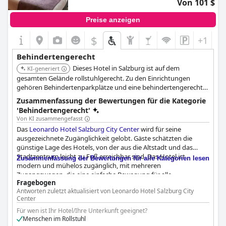
Von 101 $
Preise anzeigen
$
+1
Behindertengerecht
Dieses Hotel in Salzburg ist auf dem
KI-generiert
gesamten Gelände rollstuhlgerecht. Zu den Einrichtungen
gehören Behindertenparkplätze und eine behindertengerechte
Toilette. Barrierefreie Zimmer und barrierefreie Badezimmer sind
Zusammenfassung der Bewertungen für die Kategorie
verfügbar.
'Behindertengerecht'
Von KI zusammengefasst
Das
Leonardo Hotel Salzburg City Center
wird für seine
ausgezeichnete Zugänglichkeit gelobt. Gäste schätzten die
günstige Lage des Hotels, von der aus die Altstadt und das
Stadtzentrum leicht zu Fuß erreichbar sind. Das Hotel ist
Zusammenfassung der Bewertungen für alle Kategorien lesen
modern und mühelos zugänglich, mit mehreren
Zugangswegen, die eine einfache Bewegung für alle
Fragebogen
gewährleisten. Die Eingangstür und der Eingang sind für
Antworten zuletzt aktualisiert von Leonardo Hotel Salzburg City
Rollstuhlfahrer zugänglich und die Zimmer sind mit dem Aufzug
Center
erreichbar. Viele Bewertungen hoben die barrierefreie
Umgebung des Hotels hervor, die es benutzerfreundlich für
Für wen ist Ihr Hotel/Ihre Unterkunft geeignet?
Menschen im Rollstuhl
Personen mit eingeschränkter Mobilität macht.