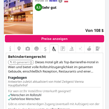
Hotel in
Wien
hundefreundliche hotels
,
hotels in der nähe von
Sehr gut
weinbergen
,
hotels mit whirlpool im zimmer
,
hotels mit
8,5
privatpool
,
außergewöhnliche hotels
,
4-sterne-hotels
,
3-
sterne-hotels
,
baumhaushotels
,
5-sterne-hotels
,
schlosshotels
,
hotels mit hallenbad
,
hotels mit all inclusive
angeboten
,
behindertengerechte hotels
,
kleine hotels
,
hotels mit kostenfreiem wlan
,
hotels mit kamin im zimmer
,
Von 108 $
hotels mit extra sicherheits und hygienevorschriften
and
günstige hotels
.
Preise anzeigen
$
+6
Behindertengerecht
Dieses Hotel gilt als Top-Barrierefrei-Hotel in
KI-generiert
Wien und bietet volle Rollstuhlzugänglichkeit im gesamten
Gebäude, einschließlich Rezeption, Restaurants und einer
speziellen Tiefgarage mit Behindertenparkplätzen und direktem
Fragebogen
Zugang zur Lobby. Rollstuhlgerechte Zimmer verfügen über
Antworten zuletzt aktualisiert von Hotel Zeitgeist Vienna
breitere Türen, niedrigere Türspione, klappbare Kleiderstangen,
Hauptbahnhof
bodenlange Spiegel und höhenverstellbare Betten. Badezimmer
Für wen ist Ihr Hotel/Ihre Unterkunft geeignet?
sind mit Haltegriffen, Duschsitzen und einer mit der Rezeption
Menschen im Rollstuhl
verbundenen Alarmkordel ausgestattet.
Gehörlose Menschen
Gibt es einen ebenerdigen Zugang (eventuell mit Aufzügen) von der