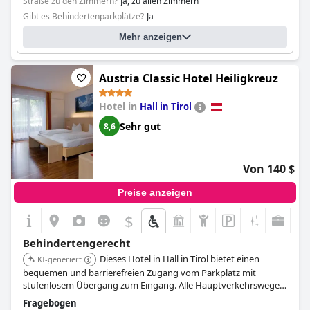
Straße zu den Zimmern?
Ja, zu allen Zimmern
Gibt es Behindertenparkplätze?
Ja
Mehr anzeigen
Austria Classic Hotel Heiligkreuz
Hotel in
Hall in Tirol
Sehr gut
8,6
Von 140 $
Preise anzeigen
$
Behindertengerecht
Dieses Hotel in Hall in Tirol bietet einen
KI-generiert
bequemen und barrierefreien Zugang vom Parkplatz mit
stufenlosem Übergang zum Eingang. Alle Hauptverkehrswege
sind stufenlos und breit, und der Hotellift ist rollstuhlgerecht.
Fragebogen