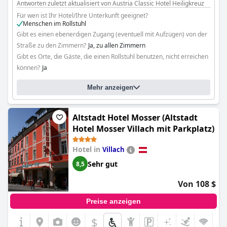
Der Garten und die Restauranttische sind zugänglich. Zwei
Antworten zuletzt aktualisiert von Austria Classic Hotel Heiligkreuz
barrierefreie Zimmer sind verfügbar, direkt vom Parkplatz aus
Für wen ist Ihr Hotel/Ihre Unterkunft geeignet?
zugänglich, mit rollstuhlgerechten Toiletten und Duschen mit
Menschen im Rollstuhl
Haltegriffen und Duschstühlen auf Anfrage.
Gibt es einen ebenerdigen Zugang (eventuell mit Aufzügen) von der
Straße zu den Zimmern?
Ja, zu allen Zimmern
Gibt es Orte, die Gäste, die einen Rollstuhl benutzen, nicht erreichen
können?
Ja
Bitte spezifizieren Sie: Sauna
Mehr anzeigen
Altstadt Hotel Mosser (Altstadt
Hotel Mosser Villach mit Parkplatz)
Hotel in
Villach
Sehr gut
8,5
Von 108 $
Preise anzeigen
$