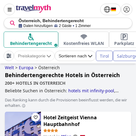
Österreich, Behindertengerecht
Daten hinzufügen
2 Gäste
1 Zimmer
Behindertengerecht
Kostenfreies WLAN
Parkplatz
Tirol
Salzburg
Preiskategorie
Sortieren nach
Welt
>
Europa
>
Österreich
Behindertengerechte Hotels in Österreich
200+ HOTELS IN OSTERREICH
Beliebte Suchen in Österreich:
hotels mit infinity-pool
,
hotels mit außenpool
,
hotels mit panorama-pool
,
hotels mit
Das Ranking kann durch die Provisionen beeinflusst werden, die wir
wasserrutsche
,
familienhotels
,
tennishotels
,
hotels mit
erhalten.
hundebetreuung
,
golfhotels
,
hotels im skigebiet
,
luxushotels
,
hotels mit fitnessstudio
,
hotels mit beheiztem
Hotel Zeitgeist Vienna
pool
,
historische hotels
,
hotels, die einige nachhaltige
praktiken umgesetzt haben
,
skihotels an der piste
,
hotels
Hauptbahnhof
mit pool
,
yoga hotels
,
wellnesshotels
,
erwachsenenhotels
,
romantische hotels
,
hotels mit aquapark
,