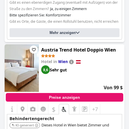
Gibt es einen ebenerdigen Zugang (eventuell mit Aufzügen) von der
Straße zu den Zimmern?
Ja, zu einigen Zimmern
Bitte spezifizieren Sie: Komfortzimmer
Gibt es Orte, die Gäste, die einen Rollstuhl benutzen, nicht erreichen
können?
Ja
Mehr anzeigen
Bitte spezifizieren Sie: Wellnessbereich
Austria Trend Hotel Doppio Wien
Hotel in
Wien
Sehr gut
8,6
Von 99 $
Preise anzeigen
$
+7
Behindertengerecht
Dieses Hotel in Wien bietet Zimmer und
KI-generiert