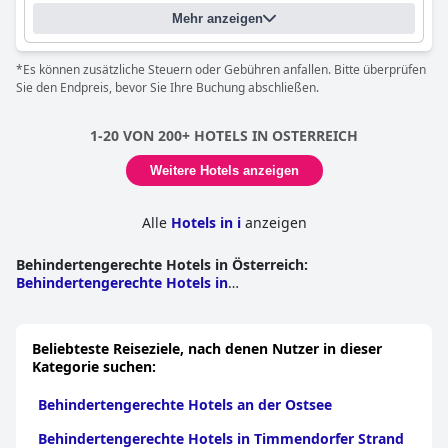
Mehr anzeigen
*Es können zusätzliche Steuern oder Gebühren anfallen. Bitte überprüfen
Sie den Endpreis, bevor Sie Ihre Buchung abschließen.
1-20 VON 200+ HOTELS IN OSTERREICH
Weitere Hotels anzeigen
Alle
Hotels in i
anzeigen
Behindertengerechte Hotels in Österreich
:
Behindertengerechte Hotels in
Tirol
|
Behindertengerechte Hotels in
Salzburg
|
Behindertengerechte Hotels in der
Steiermark
|
Behindertengerechte Hotels in
Beliebteste Reiseziele, nach denen Nutzer in dieser
Kärnten
|
Behindertengerechte Hotels in
Kategorie suchen:
Oberösterreich
|
Behindertengerechte Hotels in
Wien
|
Behindertengerechte Hotels in
Behindertengerechte Hotels an der Ostsee
Vorarlberg
|
Behindertengerechte Hotels in
Niederösterreich
|
Behindertengerechte Hotels im
Behindertengerechte Hotels in Timmendorfer Strand
Burgenland
|
Behindertengerechte Hotels in Jihocesky