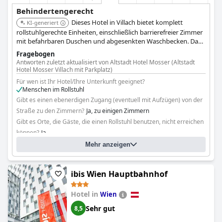
Behindertengerecht
Dieses Hotel in Villach bietet komplett
KI-generiert
rollstuhlgerechte Einheiten, einschließlich barrierefreier Zimmer
mit befahrbaren Duschen und abgesenkten Waschbecken. Das
Hotel verfügt über einen Aufzug, der Zugang zu den oberen
Fragebogen
Etagen bietet. Behindertengerechter Zugang und barrierefreie
Antworten zuletzt aktualisiert von Altstadt Hotel Mosser (Altstadt
Parkplätze sind vorhanden.
Hotel Mosser Villach mit Parkplatz)
Für wen ist Ihr Hotel/Ihre Unterkunft geeignet?
Menschen im Rollstuhl
Gibt es einen ebenerdigen Zugang (eventuell mit Aufzügen) von der
Straße zu den Zimmern?
Ja, zu einigen Zimmern
Gibt es Orte, die Gäste, die einen Rollstuhl benutzen, nicht erreichen
können?
Ja
Bitte spezifizieren Sie: sauna
Mehr anzeigen
ibis Wien Hauptbahnhof
Hotel in
Wien
Sehr gut
8,5