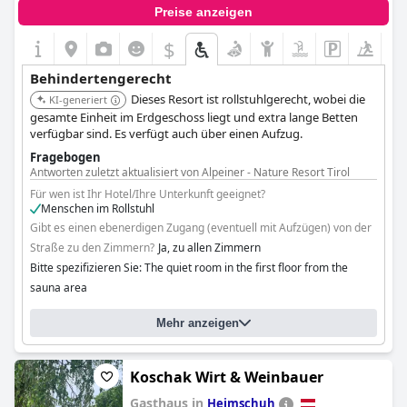
Preise anzeigen
$
Behindertengerecht
Dieses Resort ist rollstuhlgerecht, wobei die
KI-generiert
gesamte Einheit im Erdgeschoss liegt und extra lange Betten
verfügbar sind. Es verfügt auch über einen Aufzug.
Fragebogen
Antworten zuletzt aktualisiert von Alpeiner - Nature Resort Tirol
Für wen ist Ihr Hotel/Ihre Unterkunft geeignet?
Menschen im Rollstuhl
Gibt es einen ebenerdigen Zugang (eventuell mit Aufzügen) von der
Straße zu den Zimmern?
Ja, zu allen Zimmern
Bitte spezifizieren Sie: The quiet room in the first floor from the
sauna area
Sind Assistenz-/Begleithunde im Hotel/der Unterkunft erlaubt?
Ja
Mehr anzeigen
Koschak Wirt & Weinbauer
Gasthaus in
Heimschuh