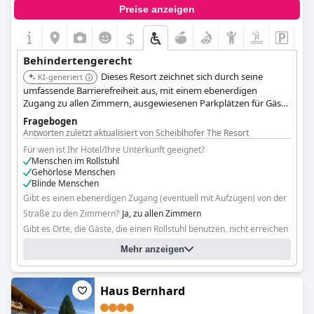
Preise anzeigen
$
Behindertengerecht
Dieses Resort zeichnet sich durch seine
KI-generiert
umfassende Barrierefreiheit aus, mit einem ebenerdigen
Zugang zu allen Zimmern, ausgewiesenen Parkplätzen für Gäste
mit Behinderungen und ausgewählten Zimmern mit
Fragebogen
rollstuhlgerechten Duschen. Es wird berichtet, dass keine
Antworten zuletzt aktualisiert von Scheiblhofer The Resort
Einrichtungen für Rollstuhlfahrer unzugänglich sind.
Für wen ist Ihr Hotel/Ihre Unterkunft geeignet?
Menschen im Rollstuhl
Gehörlose Menschen
Blinde Menschen
Gibt es einen ebenerdigen Zugang (eventuell mit Aufzügen) von der
Straße zu den Zimmern?
Ja, zu allen Zimmern
Gibt es Orte, die Gäste, die einen Rollstuhl benutzen, nicht erreichen
können?
Nein
Mehr anzeigen
Haus Bernhard