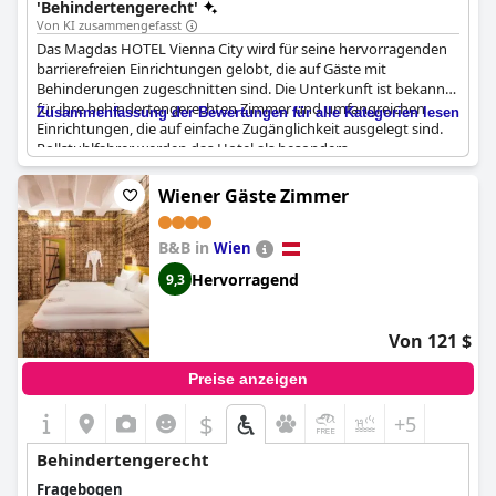
'Behindertengerecht'
übertrifft sie sogar.
rollstuhlgerechter Aufzug erreicht alle Etagen.
Von KI zusammengefasst
Das Magdas HOTEL Vienna City wird für seine hervorragenden
barrierefreien Einrichtungen gelobt, die auf Gäste mit
Behinderungen zugeschnitten sind. Die Unterkunft ist bekannt
für ihre behindertengerechten Zimmer und umfangreichen
Zusammenfassung der Bewertungen für alle Kategorien lesen
Einrichtungen, die auf einfache Zugänglichkeit ausgelegt sind.
Rollstuhlfahrer werden das Hotel als besonders
entgegenkommend empfinden, da es rollstuhlgerechte
Eingänge und einen Aufzug speziell für Personen mit
Wiener Gäste Zimmer
eingeschränkter Mobilität bietet. Die Barrierefreiheit erstreckt
sich über das Hotelgelände hinaus, da die günstige Lage einen
B&B in
einfachen Zugang zu öffentlichen Verkehrsmitteln und
Wien
nahegelegenen Stadtführungen ermöglicht. Das positive
Hervorragend
9,3
Feedback unterstreicht das Engagement des Hotels, allen
Gästen einen komfortablen und inklusiven Aufenthalt zu
gewährleisten.
Von 121 $
Preise anzeigen
$
+5
Behindertengerecht
Fragebogen