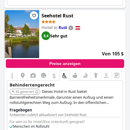
Die Nähe zu öffentlichen Verkehrsmitteln bietet ein zusätzliches
Maß an Komfort und macht das Hotel zu einem idealen
Seehotel Rust
Ausgangspunkt, um Salzburg zu erkunden. Gäste fanden auch
den kurzen Fußweg durch einen Fußgängertunnel als
Hotel in
Rust
praktischen Weg ins Stadtzentrum. Obwohl der Aufzug zu
einem anderen Gebäude als weniger zugänglich beschrieben
Sehr gut
8,4
wurde, bietet das Hotel insgesamt eine gute Zugänglichkeit,
was es zu einer günstigen Wahl für Reisende mit besonderen
Bedürfnissen macht.
Von 105 $
Preise anzeigen
$
Behindertengerecht
Dieses Hotel in Rust bietet
KI-generiert
Barrierefreiheitsmerkmale, darunter einen Aufzug und einen
rollstuhlgerechten Weg zum Aufzug. In den öffentlichen
Bereichen ist Fliesenboden vorhanden.
Fragebogen
Antworten zuletzt aktualisiert von Seehotel Rust
Für wen ist Ihr Hotel/Ihre Unterkunft geeignet?
Menschen im Rollstuhl