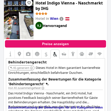
Hotel Indigo Vienna - Naschmarkt
Wien zeichnet sich als behindertenfreundliche Option aus, die
einen stressfreien Aufenthalt mit bequemem Zugang zu den
by IHG
wichtigsten Stadtteilen und öffentlichen Verkehrsmitteln
gewährleistet.
Hotel in
Wien
Hervorragend
9,2
Preise anzeigen
$
Behindertengerecht
Dieses Hotel in Wien garantiert barrierefreie
KI-generiert
Einrichtungen, einschließlich befahrbarer Duschen.
Zusammenfassung der Bewertungen für die Kategorie
'Behindertengerecht'
Von KI zusammengefasst
Das Hotel Indigo Vienna - Naschmarkt, ein IHG Hotel, hat
positives Feedback bezüglich seiner Barrierefreiheit für Gäste
mit Behinderungen erhalten. Die Hauptlobby und die
Badezimmer sind zugänglich, was die Navigation für alle Gäste
Zusammenfassung der Bewertungen für alle Kategorien lesen