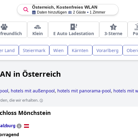
Österreich, Kostenfreies WLAN
Daten hinzufügen
2 Gäste
1 Zimmer
freundlich
Klein
E Auto Ladestation
3-Sterne
Po
er Land
Steiermark
Wien
Kärnten
Vorarlberg
Oberö
AN in Österreich
-pool
,
hotels mit außenpool
,
hotels mit panorama-pool
,
hotels mit 
 skigebiet
,
luxushotels
,
hotels mit fitnessstudio
,
hotels mit beheizt
en, die wir erhalten.
s an der piste
,
hotels mit pool
,
yoga hotels
,
wellnesshotels
,
erwach
r nähe von weinbergen
,
hotels mit whirlpool im zimmer
,
hotels mit
Schloss Mönchstein
e-hotels
,
schlosshotels
,
hotels mit hallenbad
,
hotels mit all inclus
s mit kamin im zimmer
,
hotels mit extra sicherheits und hygienevo
Salzburg
orragend