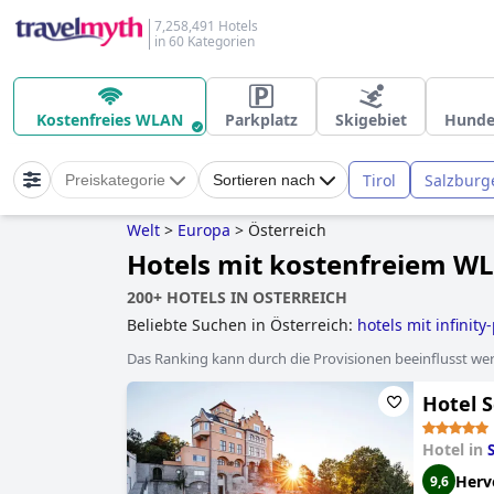
7,258,491 Hotels
in 60 Kategorien
Kostenfreies WLAN
Parkplatz
Skigebiet
Hunde
Tirol
Salzburg
Preiskategorie
Sortieren nach
Welt
>
Europa
>
Österreich
Hotels mit kostenfreiem WL
200+ HOTELS IN OSTERREICH
Beliebte Suchen in Österreich:
hotels mit infinity
hotels mit hundebetreuung
,
golfhotels
,
hotels im
Das Ranking kann durch die Provisionen beeinflusst werd
nachhaltige praktiken umgesetzt haben
,
skihotel
aquapark
,
hundefreundliche hotels
,
hotels in de
Hotel 
hotels
,
3-sterne-hotels
,
baumhaushotels
,
5-stern
kleine hotels
,
hotels mit kostenfreiem wlan
,
hotel
Hotel in
Herv
9,6