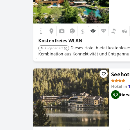
$
Kostenfreies WLAN
Dieses Hotel bietet kostenlo
KI-generiert
Kombination aus Konnektivität und Entspannu
Seehote
Hotel in
Herv
9,2