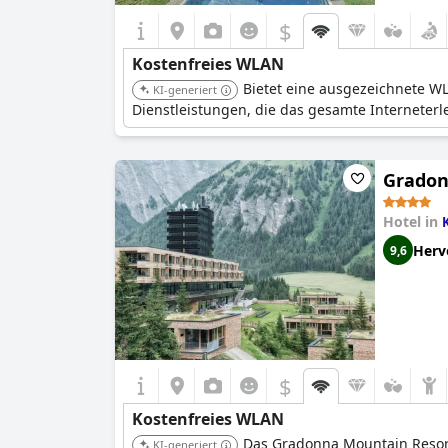
$
Kostenfreies WLAN
Bietet eine ausgezeichnete W
KI-generiert
Dienstleistungen, die das gesamte Interneterl
Gradon
Hotel in
Herv
9,6
$
Kostenfreies WLAN
Das Gradonna Mountain Resort
KI-generiert