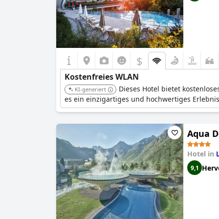
$
Kostenfreies WLAN
Dieses Hotel bietet kostenlos
KI-generiert
es ein einzigartiges und hochwertiges Erlebnis
Aqua D
Hotel in
Herv
9,1