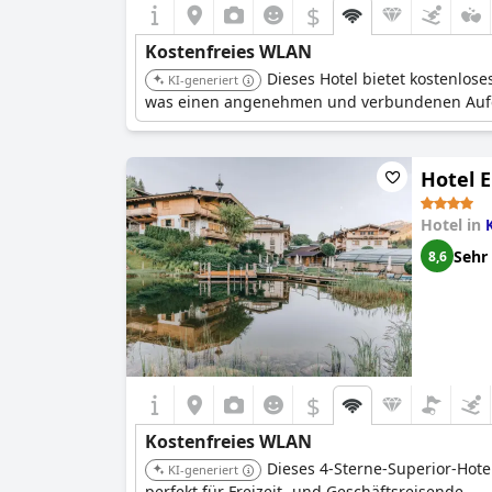
$
Kostenfreies WLAN
Dieses Hotel bietet kostenlos
KI-generiert
was einen angenehmen und verbundenen Aufen
Hotel E
Hotel in
Sehr
8,6
$
Kostenfreies WLAN
Dieses 4-Sterne-Superior-Hote
KI-generiert
perfekt für Freizeit- und Geschäftsreisende.