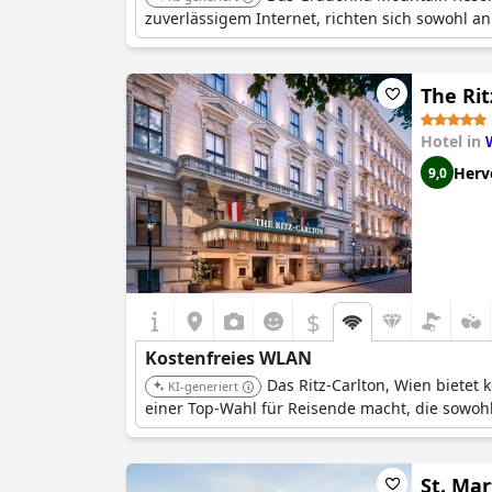
zuverlässigem Internet, richten sich sowohl a
The Rit
Hotel in
Herv
9,0
$
Kostenfreies WLAN
Das Ritz-Carlton, Wien bietet 
KI-generiert
einer Top-Wahl für Reisende macht, die sowohl
St. Ma