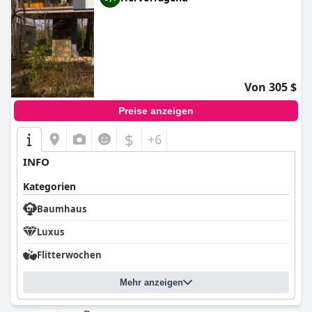
hundefreundliche hotels
,
hotels in der nähe von
weinbergen
,
hotels mit whirlpool im zimmer
,
hotels mit
privatpool
,
außergewöhnliche hotels
,
4-sterne-hotels
,
3-
sterne-hotels
,
baumhaushotels
,
5-sterne-hotels
,
schlosshotels
,
hotels mit hallenbad
,
hotels mit all inclusive
angeboten
,
behindertengerechte hotels
,
kleine hotels
,
hotels mit kostenfreiem wlan
,
hotels mit kamin im zimmer
,
Von 305 $
hotels mit extra sicherheits und hygienevorschriften
and
günstige hotels
.
Preise anzeigen
$
+6
INFO
Kategorien
Baumhaus
Luxus
Flitterwochen
Mehr anzeigen