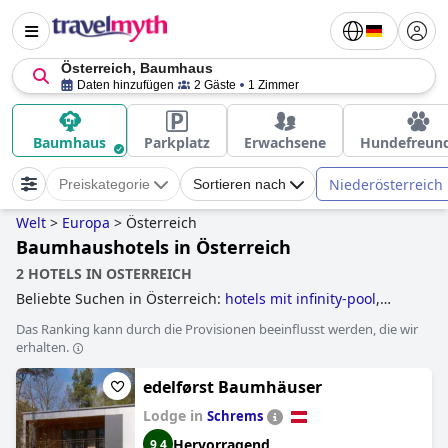
Österreich, Baumhaus
Daten hinzufügen
2 Gäste
1 Zimmer
Baumhaus
Parkplatz
Erwachsene
Hundefreund
Niederösterreich
Preiskategorie
Sortieren nach
Welt
>
Europa
>
Österreich
Baumhaushotels in Österreich
2 HOTELS IN OSTERREICH
Beliebte Suchen in Österreich:
hotels mit infinity-pool
,
hotels mit außenpool
,
hotels mit panorama-pool
,
hotels mit
Das Ranking kann durch die Provisionen beeinflusst werden, die wir
wasserrutsche
,
familienhotels
,
tennishotels
,
hotels mit
erhalten.
hundebetreuung
,
golfhotels
,
hotels im skigebiet
,
luxushotels
,
hotels mit fitnessstudio
,
hotels mit beheiztem
edelførst Baumhäuser
pool
,
historische hotels
,
hotels, die einige nachhaltige
praktiken umgesetzt haben
,
skihotels an der piste
,
hotels
Lodge in
Schrems
mit pool
,
yoga hotels
,
wellnesshotels
,
erwachsenenhotels
,
romantische hotels
,
hotels mit aquapark
,
Hervorragend
9,4