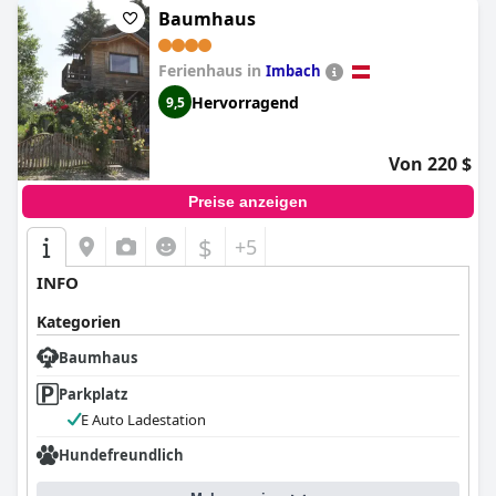
Baumhaus
Ferienhaus in
Imbach
Hervorragend
9,5
Von 220 $
Preise anzeigen
$
+5
INFO
Kategorien
Baumhaus
Parkplatz
E Auto Ladestation
Hundefreundlich