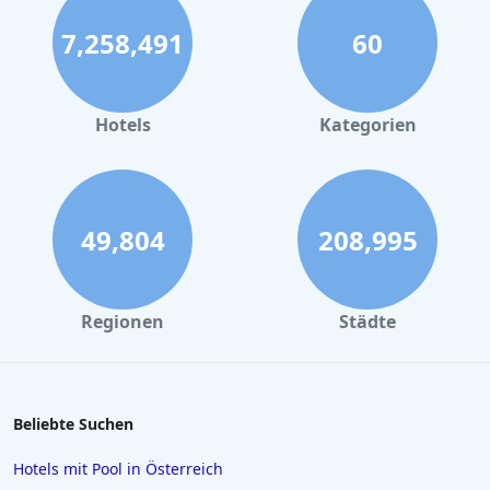
Baumhaushotels in Berlin
7,258,491
60
Baumhaushotels in Frankreich
Baumhaushotels in Schweden
Baumhaushotels in der Schweiz
Hotels
Kategorien
Baumhaushotels in Dänemark
Baumhaushotels in Thailand
49,804
208,995
Regionen
Städte
Beliebte Suchen
Hotels mit Pool in Österreich