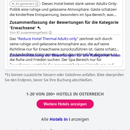
Dieses Hotel bietet dank seiner Adults-Only-
KI-generiert
Politik eine ruhige und gelassene Atmosphäre. Gäste schätzen
die kinderfreie Entspannung, besonders im Spa-Bereich, was
eine heitere Umgebung schafft, ideal für Ruhe und Erholung.
Zusammenfassung der Bewertungen für die Kategorie
'Erwachsene'
Von KI zusammengefasst
Das "
Reduce Hotel Thermal Adults only
" zeichnet sich durch
seine ruhige und gelassene Atmosphäre aus, die auf seine
Richtlinie nur für Erwachsene zurückzuführen ist. Gäste schätzen
die kinderfreie Entspannung sehr, die optimal für diejenigen ist,
Zusammenfassung der Bewertungen für alle Kategorien lesen
die Ruhe und Frieden suchen. Der Spa-Bereich nur für
Erwachsene verstärkt die insgesamt heitere Umgebung und
sorgt dafür, dass sich das Hotel sehr ruhig und entspannend
*Es können zusätzliche Steuern oder Gebühren anfallen. Bitte überprüfen
anfühlt. Obwohl die Atmosphäre von einigen als eher einem
Sie den Endpreis, bevor Sie Ihre Buchung abschließen.
Pflegeheim ähnelnd beschrieben wurde, wird das Konzept der
kinderfreien Entspannung im Allgemeinen als ein sehr gutes
Merkmal angesehen. Insgesamt bietet das Hotel ein
1-20 VON 200+ HOTELS IN OSTERREICH
angenehmes und beruhigendes Erlebnis, das speziell auf
Erwachsene zugeschnitten ist.
Weitere Hotels anzeigen
Alle
Hotels in i
anzeigen