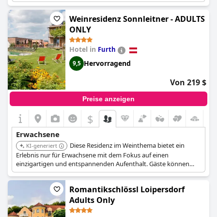
verfügt über einen Wellnessbereich mit Sauna, Dampfbad und
beheiztem Dachpool sowie ein Fitnesscenter und eine Lounge.
Weinresidenz Sonnleitner - ADULTS
Die umliegenden Berge und Wälder bieten Möglichkeiten für
Outdoor-Aktivitäten.
ONLY
Hotel in
Furth
Hervorragend
9,5
Von 219 $
Preise anzeigen
$
Erwachsene
Diese Residenz im Weinthema bietet ein
KI-generiert
Erlebnis nur für Erwachsene mit dem Fokus auf einen
einzigartigen und entspannenden Aufenthalt. Gäste können
weinbezogene Aktivitäten und eine ruhige Umgebung
genießen.
Romantikschlössl Loipersdorf
Adults Only