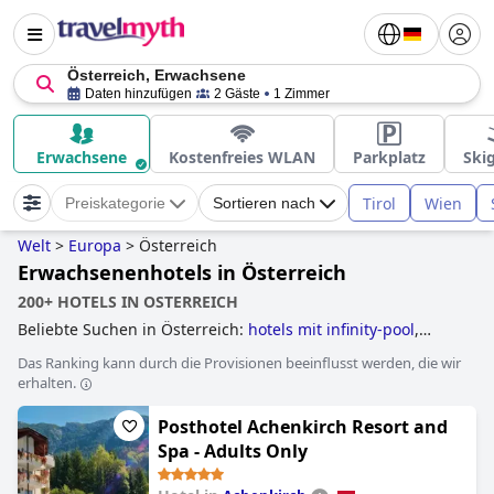
Österreich, Erwachsene
Daten hinzufügen
2 Gäste
1 Zimmer
Erwachsene
Kostenfreies WLAN
Parkplatz
Ski
Tirol
Wien
Preiskategorie
Sortieren nach
Welt
>
Europa
>
Österreich
Erwachsenenhotels in Österreich
200+ HOTELS IN OSTERREICH
Beliebte Suchen in Österreich:
hotels mit infinity-pool
,
hotels mit außenpool
,
hotels mit panorama-pool
,
hotels mit
Das Ranking kann durch die Provisionen beeinflusst werden, die wir
wasserrutsche
,
familienhotels
,
tennishotels
,
hotels mit
erhalten.
hundebetreuung
,
golfhotels
,
hotels im skigebiet
,
luxushotels
,
hotels mit fitnessstudio
,
hotels mit beheiztem
Posthotel Achenkirch Resort and
pool
,
historische hotels
,
hotels, die einige nachhaltige
praktiken umgesetzt haben
,
skihotels an der piste
,
hotels
Spa - Adults Only
mit pool
,
yoga hotels
,
wellnesshotels
,
erwachsenenhotels
,
romantische hotels
,
hotels mit aquapark
,