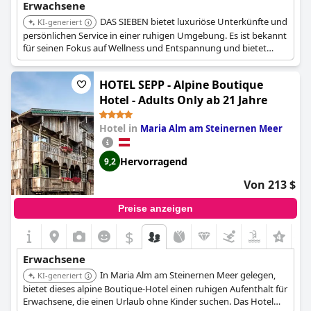
Erwachsene
DAS SIEBEN bietet luxuriöse Unterkünfte und
KI-generiert
persönlichen Service in einer ruhigen Umgebung. Es ist bekannt
für seinen Fokus auf Wellness und Entspannung und bietet
Erwachsenen, die Erholung suchen, einen ruhigen Rückzugsort.
HOTEL SEPP - Alpine Boutique
Hotel - Adults Only ab 21 Jahre
Hotel in
Maria Alm am Steinernen Meer
Hervorragend
9,2
Von 213 $
Preise anzeigen
$
+1
Erwachsene
In Maria Alm am Steinernen Meer gelegen,
KI-generiert
bietet dieses alpine Boutique-Hotel einen ruhigen Aufenthalt für
Erwachsene, die einen Urlaub ohne Kinder suchen. Das Hotel