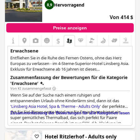
wert.
Besonderheit des Hotels ist der 360°-Panoramapool auf dem
Hervorragend
8,9
Dach, der in den Sommermonaten geöffnet ist. Das 4-Sterne-
Superior-Hotel vereint Design, Qualität und Modernität in sich.
Von 414 $
Das Schwarzer Adler Kitzbühel - Adults Only bietet Gästen ab 16
Jahren einzigartige Urlaubsmomente in Kitzbühel.
Preise anzeigen
$
Erwachsene
Entfliehen Sie in die Ruhe des Fernen Ostens, ohne das Herz
Europas zu verlassen - im 4-Sterne-Superior-Hotel Linsberg Asia.
Exklusiv für Erwachsene ab 16 Jahren ist dieses
niederösterreichische Hotel ein Zufluchtsort für Gäste, die eine
Zusammenfassung der Bewertungen für die Kategorie
harmonische Mischung aus Ruhe und Entspannung suchen.
'Erwachsene'
Das exotische Ambiente spiegelt sich in jedem Detail wider und
Von KI zusammengefasst
verwandelt jeden Aufenthalt in einen ruhigen, asiatisch
Wenn Sie auf der Suche nach einem ruhigen und
inspirierten Rückzugsort, an dem die Thermalbäder die
entspannenden Urlaub ohne Kinderlärm sind, dann ist das
herkömmliche Hektik einer Flugreise ersetzen.
'
Linsberg Asia Hotel, Spa & Therme - Adults Only
' der perfekte
Als geschätzter Gast im Linsberg Asia erhalten Sie zusätzlich
Ort für Sie! Dieses nette Hotel nur für Erwachsene bietet ein
Zusammenfassung der Bewertungen für alle Kategorien lesen
zum öffentlichen Thermalbad privilegierten Zugang zu einem
super gemütliches Thermalbad, das sich perfekt für Paare
eigenen, privaten Spa-Bereich. Diese abgeschiedene Oase
eignet. Der hoteleigene Bereich ist nur FKK, d.h. Kleidung ist
verfügt über einen Innenpool, eine exquisite Saunalandschaft
nicht erlaubt, außer in einer Sauna. Viele Gäste haben die "adults
mit Saunarium, Infrarotkabine, Dampfbad, Finnischer Sauna
only"-Regelung gelobt und erklärt, dass sie einen großen
Hotel Ritzlerhof - Adults only
und Whirlpools. Die herrliche Sonnenterrasse im Zen-Garten