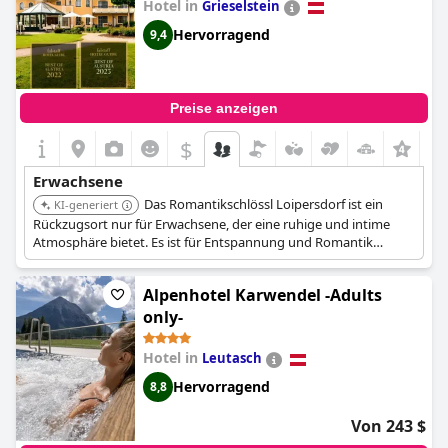
Hotel in
Grieselstein
Hervorragend
9,4
Preise anzeigen
$
+3
Erwachsene
Das Romantikschlössl Loipersdorf ist ein
KI-generiert
Rückzugsort nur für Erwachsene, der eine ruhige und intime
Atmosphäre bietet. Es ist für Entspannung und Romantik
konzipiert und bietet eine heitere Flucht vor dem Trubel.
Alpenhotel Karwendel -Adults
only-
Hotel in
Leutasch
Hervorragend
8,8
Von 243 $