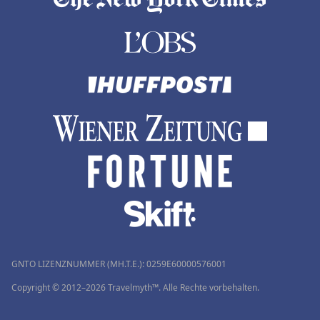
GNTO LIZENZNUMMER (MH.T.E.): 0259Ε60000576001
Copyright © 2012–2026 Travelmyth™. Alle Rechte vorbehalten.