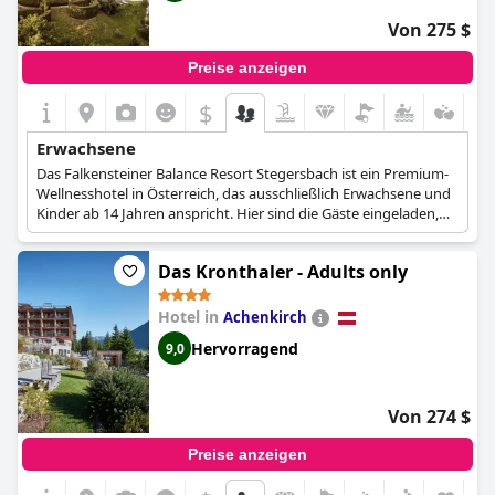
unvergesslichen Aufenthalt sorgen. Diese reichen von herrlich
bequemen Himmelbetten und lauschigen Plätzen im
Von 275 $
Versunkenen Tempel bis hin zu Whirlpools und Saunen in den
Zimmern. Ob frisch Verliebte oder langjährig Verliebte, in diesem
Preise anzeigen
zauberhaften Tiroler Refugium können Paare in eine Umgebung
der Ruhe eintauchen, den Funken ihrer Beziehung neu
$
entfachen und ungestörte Momente der Zweisamkeit genießen.
Erwachsene
Das Falkensteiner Balance Resort Stegersbach ist ein Premium-
Wellnesshotel in Österreich, das ausschließlich Erwachsene und
Kinder ab 14 Jahren anspricht. Hier sind die Gäste eingeladen,
eine Pause vom Alltag zu machen und in eine Atmosphäre
einzutauchen, die Körper und Geist erholt. Das Resort bietet ein
Das Kronthaler - Adults only
Erlebnis der Entschleunigung, das den Gästen ein harmonisches
Gleichgewicht zwischen Aktivität und Regeneration ermöglicht
und sie so zu Achtsamkeit und innerer Ausgeglichenheit führt.
Hotel in
Achenkirch
Hervorragend
9,0
In perfekter Harmonie mit der wunderschönen Natur des
Südburgenlandes werden die Gäste des Falkensteiner Balance
Resorts Stegersbach ganzheitlich verwöhnt. Der einzigartige
Lifestyle des Resorts und das MedSPA-Konzept bieten eine
Von 274 $
Symbiose aus purer Entspannung, einem transformativen
Körpererlebnis und nachhaltiger Tiefenentspannung. Begleitet
Preise anzeigen
auf ihrer persönlichen Reise zur Selbstfindung erwartet die
Gäste eine unvergleichliche Mischung aus großzügigen