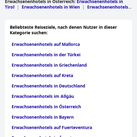
Erwachsenenhotels in Österreich
:
Erwachsenenhotels in
Tirol
|
Erwachsenenhotels in Wien
|
Erwachsenenhotels
in der Steiermark
|
Erwachsenenhotels in
Salzburg
|
Erwachsenenhotels in
Oberösterreich
|
Erwachsenenhotels in
Beliebteste Reiseziele, nach denen Nutzer in dieser
Kärnten
|
Erwachsenenhotels in
Kategorie suchen:
Niederösterreich
|
Erwachsenenhotels in
Vorarlberg
|
Erwachsenenhotels im
Erwachsenenhotels auf Mallorca
Burgenland
|
Erwachsenenhotels in Jihocesky
Erwachsenenhotels in der Türkei
Erwachsenenhotels in Griechenland
Erwachsenenhotels auf Kreta
Erwachsenenhotels in Deutschland
Erwachsenenhotels im Allgäu
Erwachsenenhotels in Österreich
Erwachsenenhotels in Bayern
Erwachsenenhotels auf Fuerteventura