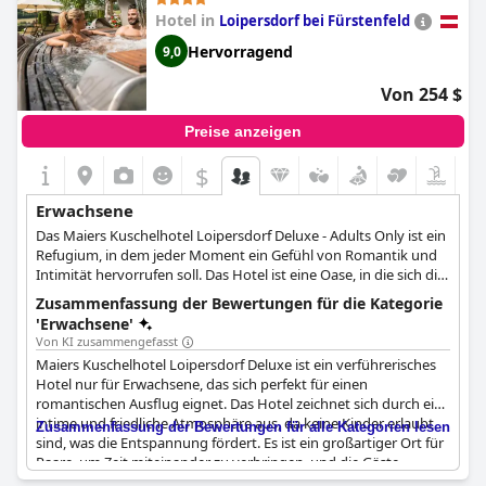
Kuschelhotel Loipersdorf - ADULTS
Achensee liegt. Das Spa im obersten Stockwerk bietet einen
Hotel in
Loipersdorf bei Fürstenfeld
ONLY)
Blick auf die umliegende Natur und den ruhigen See und schafft
so eine ruhige Umgebung zum Entspannen. Eine Massage in
Hervorragend
9,0
diesem Ambiente bietet mit einer Reihe von Behandlungen
ganzheitliche Nahrung für Körper und Geist und verstärkt das
Von 254 $
erholsame Erlebnis, das das Seehotel Einwaller seinen
erwachsenen Gästen verspricht.
Preise anzeigen
$
Erwachsene
Das Maiers Kuschelhotel Loipersdorf Deluxe - Adults Only ist ein
Refugium, in dem jeder Moment ein Gefühl von Romantik und
Intimität hervorrufen soll. Das Hotel ist eine Oase, in die sich die
Gäste im Jungle Spa zurückziehen können, um sich verwöhnen
Zusammenfassung der Bewertungen für die Kategorie
zu lassen. Lassen Sie sich von den sanften Himalaya-Salzwolken
'Erwachsene'
der Dampfgrotte einhüllen oder lassen Sie die audiovisuellen
Von KI zusammengefasst
Effekte in der geräumigen Erlebnissauna Ihre Sinne beleben.
Maiers Kuschelhotel Loipersdorf Deluxe ist ein verführerisches
Nach diesen Erlebnissen können sich die Gäste in der Ruhezone
Hotel nur für Erwachsene, das sich perfekt für einen
der Paare entspannen. Angrenzend an diesen ruhigen Bereich
romantischen Ausflug eignet. Das Hotel zeichnet sich durch eine
liegt der wunderschöne Kuschelgarten, der einen spektakulären
intime und friedliche Atmosphäre aus, da keine Kinder erlaubt
Zusammenfassung der Bewertungen für alle Kategorien lesen
Blick auf die sanften Hügel der Thermenregion bietet.
sind, was die Entspannung fördert. Es ist ein großartiger Ort für
Paare, um Zeit miteinander zu verbringen, und die Gäste
Maiers Kuschelhotel Loipersdorf Deluxe ist eine
bestätigen, dass es ein idealer Ort für Intimität ist. Das