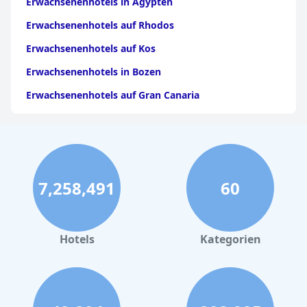
Erwachsenenhotels in Ägypten
Erwachsenenhotels auf Rhodos
Erwachsenenhotels auf Kos
Erwachsenenhotels in Bozen
Erwachsenenhotels auf Gran Canaria
Erwachsenenhotels im Bayerischen Wald
Erwachsenenhotels auf den Kanarischen Inseln
Erwachsenenhotels in Kroatien
7,258,491
60
Erwachsenenhotels an der Ostsee
Erwachsenenhotels im Schwarzwald
Erwachsenenhotels auf Teneriffa
Hotels
Kategorien
Erwachsenenhotels in Tirol
Erwachsenenhotels in NRW
Erwachsenenhotels in Maspalomas