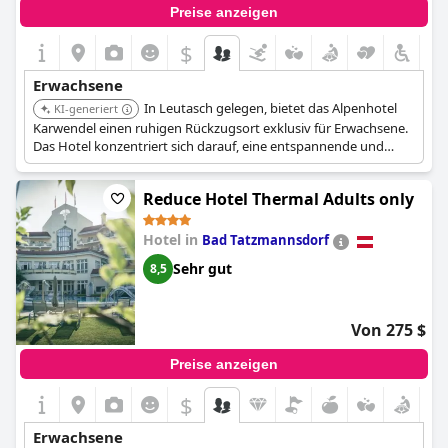
Preise anzeigen
$
Erwachsene
In Leutasch gelegen, bietet das Alpenhotel
KI-generiert
Karwendel einen ruhigen Rückzugsort exklusiv für Erwachsene.
Das Hotel konzentriert sich darauf, eine entspannende und
ruhige Umgebung inmitten der wunderschönen Tiroler
Landschaft zu bieten.
Reduce Hotel Thermal Adults only
Hotel in
Bad Tatzmannsdorf
Sehr gut
8,5
Von 275 $
Preise anzeigen
$
Erwachsene