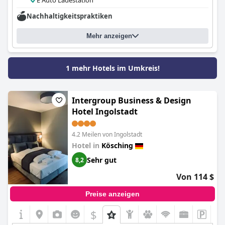
E Auto Ladestation
Nachhaltigkeitspraktiken
Mehr anzeigen
1 mehr Hotels im Umkreis!
Intergroup Business & Design
Hotel Ingolstadt
4.2 Meilen von Ingolstadt
Hotel in
Kösching
Sehr gut
8,2
Von 114 $
Preise anzeigen
$