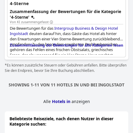
4-Sterne
Zusammenfassung der Bewertungen für die Kategorie
'4-Sterne'
Von KI zusammengefasst
Die Bewertungen für das
Intergroup Business & Design Hotel
Ingolstadt
deuten darauf hin, dass Gäste das Hotel als hinter
den Erwartungen einer Vier-Sterne-Bewertung zurückbleibend
empfanden. Zu den besonders erwähnten Problembereichen
Zusammenfassung der Bewertungen für alle Kategorien lesen
gehören das Fehlen eines frischen Obstsalats, griechisches
Essen, das als unpassend für ein Vier-Sterne-Haus erachtet
wurde, und Beschwerden, die nicht mit dem auf diesem Niveau
*Es können zusätzliche Steuern oder Gebühren anfallen. Bitte überprüfen
erwarteten Ernst behandelt wurden. Auch die Sauberkeit wurde
Sie den Endpreis, bevor Sie Ihre Buchung abschließen.
als verbesserungsbedürftig hervorgehoben. Viele Gäste waren
der Meinung, dass die Vier-Sterne-Bewertung ein
Missverständnis sei, und stellten fest, dass bestimmte
SHOWING 1-11 VON 11 HOTELS IN UND BEI INGOLSTADT
Annehmlichkeiten, wie z. B. Mineralwasser mit und ohne
Kohlensäure in Flaschen, fehlten.
Alle
Hotels in
anzeigen
Zusätzlich wurde das Frühstückserlebnis als qualitativ
minderwertig und nicht den Standards eines Vier-Sterne-Hotels
entsprechend kritisiert. Der Frühstücksraum wurde als zu klein
Beliebteste Reiseziele, nach denen Nutzer in dieser
und ungeeignet befunden, wobei in einer Bewertung die
Kategorie suchen:
Herabstufung des üblichen Frühstückssystems auf ein
Lunchpaket erwähnt wurde – all dies trug zu einem Erlebnis bei,