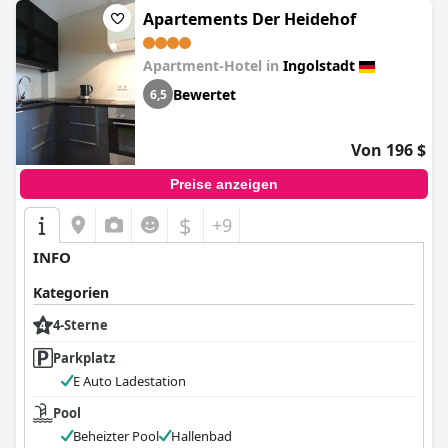
Apartements Der Heidehof
Apartment-Hotel in
Ingolstadt
Bewertet
6,5
Von 196 $
Preise anzeigen
$
+9
INFO
Kategorien
4-Sterne
Parkplatz
E Auto Ladestation
Pool
Beheizter Pool
Hallenbad