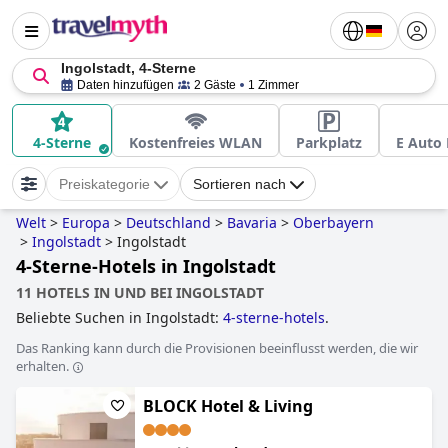
Ingolstadt, 4-Sterne
Daten hinzufügen
2 Gäste
1 Zimmer
4-Sterne
Kostenfreies WLAN
Parkplatz
E Auto 
Preiskategorie
Sortieren nach
Welt
>
Europa
>
Deutschland
>
Bavaria
>
Oberbayern
>
Ingolstadt
>
Ingolstadt
4-Sterne-Hotels in Ingolstadt
11 HOTELS IN UND BEI INGOLSTADT
Beliebte Suchen in Ingolstadt:
4-sterne-hotels
.
Das Ranking kann durch die Provisionen beeinflusst werden, die wir
erhalten.
BLOCK Hotel & Living