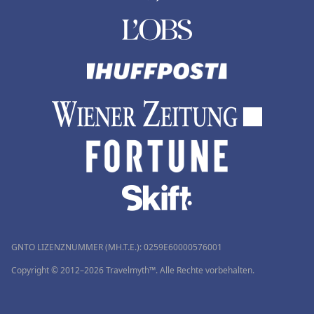
GNTO LIZENZNUMMER (MH.T.E.): 0259Ε60000576001
Copyright © 2012–2026 Travelmyth™. Alle Rechte vorbehalten.