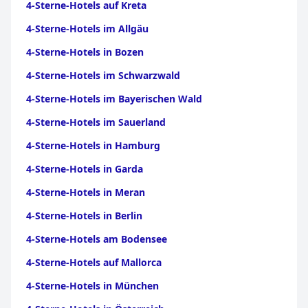
das nach Ansicht mehrerer Gäste nicht einem Vier-Sterne-
4-Sterne-Hotels auf Kreta
Standard entsprach. Insgesamt hat das Hotel zwar
4-Sterne-Hotels im Allgäu
möglicherweise einige positive Aspekte, doch diese Mängel
haben bei den Gästen das Gefühl hinterlassen, dass die
4-Sterne-Hotels in Bozen
Bewertung das gebotene Erlebnis nicht genau widerspiegelt.
4-Sterne-Hotels im Schwarzwald
4-Sterne-Hotels im Bayerischen Wald
4-Sterne-Hotels im Sauerland
4-Sterne-Hotels in Hamburg
4-Sterne-Hotels in Garda
4-Sterne-Hotels in Meran
4-Sterne-Hotels in Berlin
4-Sterne-Hotels am Bodensee
4-Sterne-Hotels auf Mallorca
4-Sterne-Hotels in München