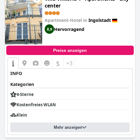
center
Apartment-Hotel in
Ingolstadt
Hervorragend
8,9
Preise anzeigen
$
+3
INFO
Kategorien
4-Sterne
Kostenfreies WLAN
Klein
Mehr anzeigen