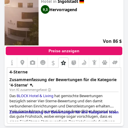
Hotel in
Ingolstadt
Hervorragend
9,3
Von 86 $
Preise anzeigen
$
4-Sterne
Zusammenfassung der Bewertungen für die Kategorie
'4-Sterne'
Von KI zusammengefasst
Das
BLOCK Hotel & Living
hat gemischte Bewertungen
bezüglich seiner Vier-Sterne-Bewertung und den damit
verbundenen Einrichtungen und Dienstleistungen erhalten.
Viele Gäste lobten das Hotel für sein freundliches Personal und
Zusammenfassung der Bewertungen für alle Kategorien lesen
das gute Frühstück, wobei einige sogar vorschlugen, dass es
einen Fünf-Sterne-Status verdient. Das Hotel wurde durchweg
dafür gelobt, dass es die von einem Vier-Sterne-Hotel