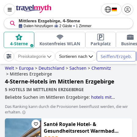
Mittleres Erzgebirge, 4-Sterne
Daten hinzufügen
2 Gäste
1 Zimmer
4-Sterne
Kostenfreies WLAN
Parkplatz
Busine
Seiffen/Erzgeb.
Preiskategorie
Sortieren nach
Welt
>
Europa
>
Deutschland
>
Sachsen
>
Chemnitz
>
Mittleres Erzgebirge
4-Sterne-Hotels im Mittleren Erzgebirge
5 HOTELS IM MITTLEREN ERZGEBIRGE
Beliebte Suchen im Mittleren Erzgebirge:
hotels mit
hallenbad
and
4-sterne-hotels
.
Das Ranking kann durch die Provisionen beeinflusst werden, die wir
erhalten.
Santé Royale Hotel- &
Gesundheitsresort Warmbad