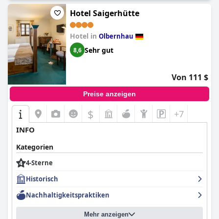
Hotels und die atemberaubende Aussicht schätzten, waren sie
von den veralteten Einrichtungen und Möbeln enttäuscht, die
Hotel Saigerhütte
ihrer Meinung nach nicht dem Vier-Sterne-Standard
entsprachen. Außerdem waren viele Gäste mit der Qualität des
Hotel in
Essens unzufrieden, das ihrer Meinung nach nicht dem Vier-
Olbernhau
Sterne-Standard entsprach. Einige Gäste waren auch
Sehr gut
8,6
überrascht, dass bestimmte Annehmlichkeiten, die sie erwartet
hatten, wie Bademäntel und Kaffee auf dem Zimmer, nicht
vorhanden waren. Trotz dieser Beschwerden empfanden einige
Von 111 $
Gäste das Personal als hilfsbereit und freundlich und waren
insgesamt zufrieden mit ihrem Aufenthalt in diesem Hotel.
Preise anzeigen
$
+7
INFO
Kategorien
4-Sterne
Historisch
Nachhaltigkeitspraktiken
Mehr anzeigen