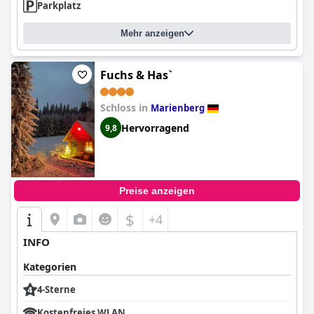
Parkplatz
Mehr anzeigen
Fuchs & Has`
Schloss in
Marienberg
Hervorragend
9,8
Preise anzeigen
$
+4
INFO
Kategorien
4-Sterne
Kostenfreies WLAN