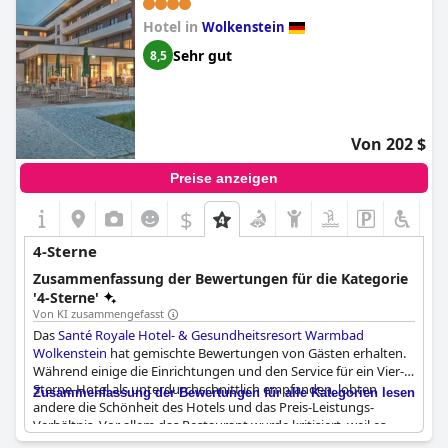
Wolkenstein
Hotel in
Wolkenstein
Sehr gut
8,5
Von 202 $
Preise anzeigen
$
4-Sterne
Zusammenfassung der Bewertungen für die Kategorie
'4-Sterne'
Von KI zusammengefasst
Das
Santé Royale Hotel- & Gesundheitsresort Warmbad
Wolkenstein
hat gemischte Bewertungen von Gästen erhalten.
Während einige die Einrichtungen und den Service für ein Vier-
Sterne-Hotel als unterdurchschnittlich empfanden, lobten
Zusammenfassung der Bewertungen für alle Kategorien lesen
andere die Schönheit des Hotels und das Preis-Leistungs-
Verhältnis. Vor allem das Restaurant wurde kritisiert, weil es
nicht dem Standard eines Vier-Sterne-Hotels entsprach, und die