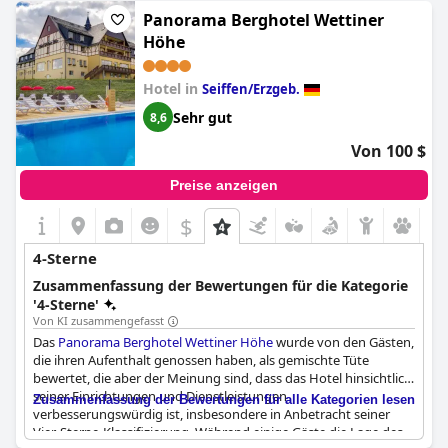
Gäste bemängelten, dass die Qualität der Speisen und die
Panorama Berghotel Wettiner
Präsentation mangelhaft waren. Trotz dieser Probleme hatten
Höhe
viele Gäste einen angenehmen und entspannenden Aufenthalt
und planen, in Zukunft wiederzukommen. Alles in allem ist das
Santé Royale Hotel- & Gesundheitsresort Warmbad
Hotel in
Seiffen/Erzgeb.
Wolkenstein
eine Reise wert, wenn Sie auf der Suche nach einem
Sehr gut
8,6
Wellnessurlaub mit Verbesserungspotenzial sind.
Von 100 $
Preise anzeigen
$
4-Sterne
Zusammenfassung der Bewertungen für die Kategorie
'4-Sterne'
Von KI zusammengefasst
Das
Panorama Berghotel Wettiner Höhe
wurde von den Gästen,
die ihren Aufenthalt genossen haben, als gemischte Tüte
bewertet, die aber der Meinung sind, dass das Hotel hinsichtlich
seiner Einrichtungen und Dienstleistungen
Zusammenfassung der Bewertungen für alle Kategorien lesen
verbesserungswürdig ist, insbesondere in Anbetracht seiner
Vier-Sterne-Klassifizierung. Während einige Gäste die Lage des