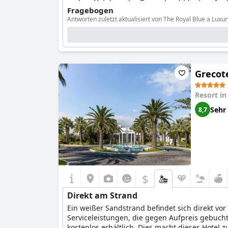
andere Hotels in der Gegend nicht bieten. Au
Fragebogen
Gäste die Authentizität des Strandes bemängel
Antworten zuletzt aktualisiert von The Royal Blue a Luxu
Was liegt zwischen Hotel und Strand?
Gar nichts. Der Strand ist direkt vom Hotel aus zug
Wie heißt der Strand?
Royal Blue Resort
Wie ist die Beschaffenheit des Strandes?
Sand
Grecote
Resort i
Sehr
8,7
$
Direkt am Strand
Ein weißer Sandstrand befindet sich direkt vor
Serviceleistungen, die gegen Aufpreis gebuch
kostenlos erhältlich. Dies macht dieses Hotel