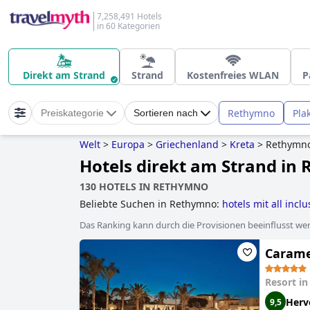
7,258,491 Hotels
in 60 Kategorien
Direkt am Strand
Strand
Kostenfreies WLAN
P
Rethymno
Pla
Preiskategorie
Sortieren nach
Welt
>
Europa
>
Griechenland
>
Kreta
>
Rethymn
Hotels direkt am Strand in
130 HOTELS IN RETHYMNO
Beliebte Suchen in Rethymno:
hotels mit all incl
Das Ranking kann durch die Provisionen beeinflusst werd
Caramel
Resort i
Herv
9,5