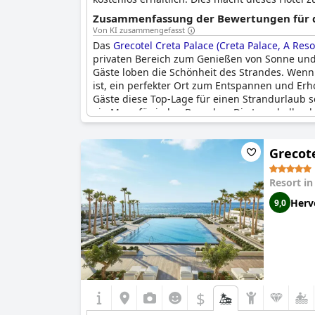
Komfort verbringen möchten.
Zusammenfassung der Bewertungen für di
Von KI zusammengefasst
Das
Grecotel Creta Palace (Creta Palace, A Resor
privaten Bereich zum Genießen von Sonne und M
Gäste loben die Schönheit des Strandes. Wenn 
ist, ein perfekter Ort zum Entspannen und Erho
Gäste diese Top-Lage für einen Strandurlaub 
ein Muss für jeden Besucher. Die Lage belle pl
Reise nach Griechenland planen und einen Ort
perfekte Wahl für einen Strandurlaub.
Grecot
Resort i
Herv
9,0
$