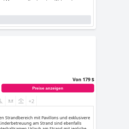
s und Meer genießen konnten. Während einige
en begeistert von der Erfahrung des Strandes.
Von 179 $
Preise anzeigen
+2
en Strandbereich mit Pavillons und exklusivere
Kinderbetreuung am Strand sind ebenfalls
 unterhaltsamen Urlaub am Strand mit jeglichem