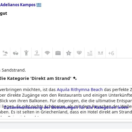
n
Adelianos Kampos
 gut
+6
n Sandstrand.
e Kategorie 'Direkt am Strand'
verbringen möchten, ist das
Aquila Rithymna Beach
das perfekte Z
über direkte Zugänge von den Restaurants und einigen Unterkünft
ck von ihren Balkonen. Für diejenigen, die die ultimative Entsp
and liegen. Es gibt nichts Schöneres, als mit dem Rauschen der We
Zusammenfassung der Bewertungen für alle Kategorien lesen
en. Es ist selten in Griechenland, dass ein Hotel direkt am Stran
en Reiseziel macht.