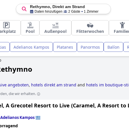
Rethymno, Direkt am Strand
Daten hinzufügen
2 Gäste
1 Zimmer
arkplatz
Pool
Außenpool
Flitterwochen
Familie
kias
Adelianos Kampos
Platanes
Panormos
Balíon
o
 Rethymno
usive angeboten
,
hotels direkt am strand
and
hotels im boutique-sti
en, die wir erhalten.
, A Grecotel Resort to Live (Caramel, A Resort to 
n
Adelianos Kampos
orragend