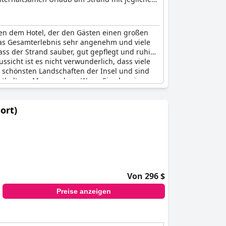
en dem Hotel, der den Gästen einen großen
 das Gesamterlebnis sehr angenehm und viele
ass der Strand sauber, gut gepflegt und ruhig
sicht ist es nicht verwunderlich, dass viele
 schönsten Landschaften der Insel und sind
enthalt am Meer suchen. Wenn Sie also eine
alace (Creta Palace, A Resort to Live)
die
ort)
Von 296 $
Preise anzeigen