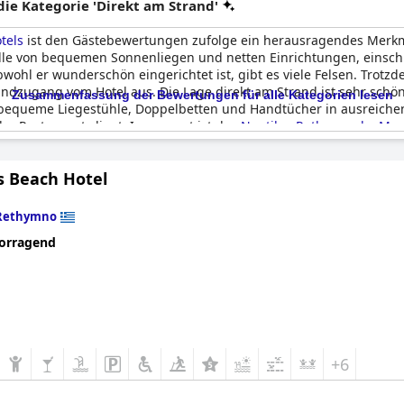
e Kategorie 'Direkt am Strand'
tels
ist den Gästebewertungen zufolge ein herausragendes Merkma
Fülle von bequemen Sonnenliegen und netten Einrichtungen, einschli
wohl er wunderschön eingerichtet ist, gibt es viele Felsen. Trotzd
randzugang vom Hotel aus. Die Lage direkt am Strand ist sehr sch
Zusammenfassung der Bewertungen für alle Kategorien lesen
tra bequeme Liegestühle, Doppelbetten und Handtücher in ausreich
ler Restaurants liegt. Insgesamt ist das
Nautilux Rethymno by Mag
 direktem Zugang zum Pool suchen.
s Beach Hotel
Rethymno
orragend
+6