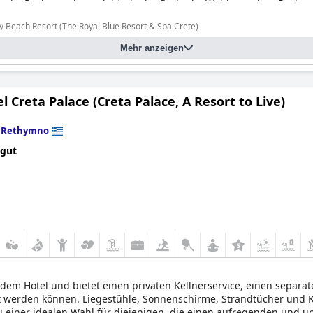
ch die Pools wurden gelobt, da die Gäste die Wahl zwischen Pool
ten, hatten sie insgesamt einen fantastischen Aufenthalt und war
ry Beach Resort (The Royal Blue Resort & Spa Crete)
Mehr anzeigen
änglich.
l Creta Palace (Creta Palace, A Resort to Live)
n
Rethymno
 gut
 dem Hotel und bietet einen privaten Kellnerservice, einen separat
t werden können. Liegestühle, Sonnenschirme, Strandtücher und 
 zu einer idealen Wahl für diejenigen, die einen aufregenden und