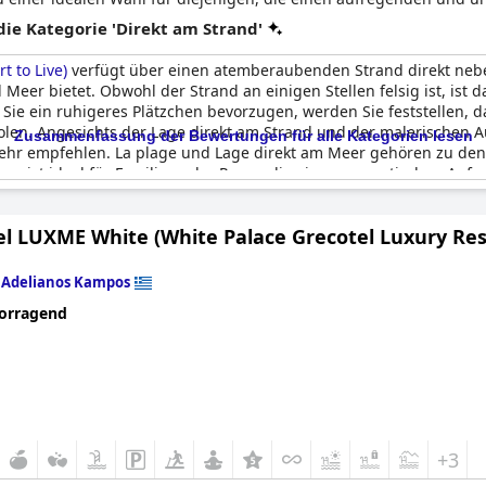
e Kategorie 'Direkt am Strand'
t to Live)
verfügt über einen atemberaubenden Strand direkt neb
eer bietet. Obwohl der Strand an einigen Stellen felsig ist, ist
Sie ein ruhigeres Plätzchen bevorzugen, werden Sie feststellen, d
len. Angesichts der Lage direkt am Strand und der malerischen Aus
Zusammenfassung der Bewertungen für alle Kategorien lesen
sehr empfehlen. La plage und Lage direkt am Meer gehören zu den
age ist ideal für Familien oder Paare, die einen romantischen Auf
 suchen, an dem Sie Sonne tanken können, ist das
Grecotel Creta P
el LUXME White (White Palace Grecotel Luxury Res
n
Adelianos Kampos
orragend
+3