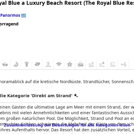
al Blue a Luxury Beach Resort (The Royal Blue Re
n
Panormos
orragend
+6
anoramablick auf die kretische Nordküste. Strandtücher, Sonnensch
e Kategorie 'Direkt am Strand'
 seinen Gästen die ultimative Lage am Meer mit einem Strand, der w
lebnis mit vielen Annehmlichkeiten und einer fantastischen Aussi
em großen natürlichen Pool. Die Möglichkeit, Strand und Pool an
 gemischter Kritiken schwärmte die Mehrheit der Gäste von dem s
Zusammenfassung der Bewertungen für alle Kategorien lesen
res Aufenthalts hervor. Das Resort hat den zusätzlichen Vorteil, 