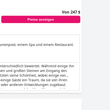
Von 247 $
Preise anzeigen
gunenpool, einem Spa und einem Restaurant.
terschiedlich bewertet. Während einige ihn
inen und großen Steinen am Eingang des
zten seine Schönheit, wobei einige von
einige Gäste ein Traum, da sie von ihren
s oder anderen Entwicklungen zugebaut.
u entspannen und das klare Wasser und die