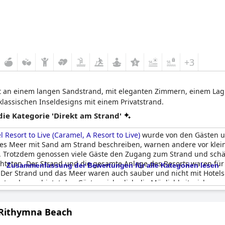
+3
rt an einem langen Sandstrand, mit eleganten Zimmern, einem La
klassischen Inseldesigns mit einem Privatstrand.
e Kategorie 'Direkt am Strand'
 Resort to Live (Caramel, A Resort to Live)
wurde von den Gästen un
es Meer mit Sand am Strand beschreiben, warnen andere vor kle
. Trotzdem genossen viele Gäste den Zugang zum Strand und schät
teten. Der Strand und die gesamte Anlage des Resorts waren für 
Zusammenfassung der Bewertungen für alle Kategorien lesen
. Der Strand und das Meer waren auch sauber und nicht mit Hotel
beste, aber er bietet den Gästen sicherlich die Möglichkeit, sich z
 Rithymna Beach