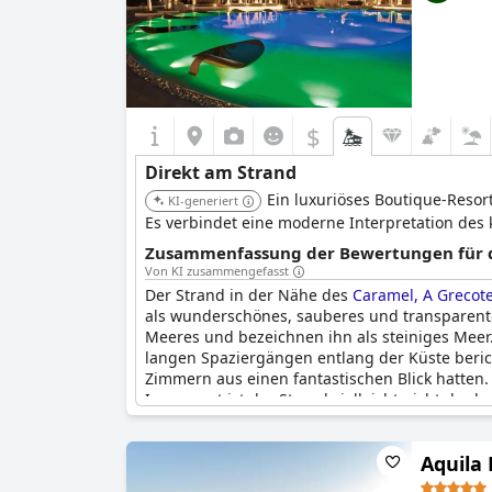
$
Direkt am Strand
Ein luxuriöses Boutique-Reso
KI-generiert
Es verbindet eine moderne Interpretation des 
Zusammenfassung der Bewertungen für di
Von KI zusammengefasst
Der Strand in der Nähe des
Caramel, A Grecotel
als wunderschönes, sauberes und transparent
Meeres und bezeichnen ihn als steiniges Meer
langen Spaziergängen entlang der Küste berich
Zimmern aus einen fantastischen Blick hatten
Insgesamt ist der Strand vielleicht nicht der 
malerische Aussicht zu genießen.
Aquila