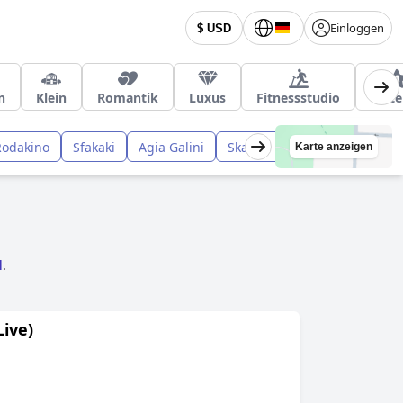
Einloggen
$ USD
n
Klein
Romantik
Luxus
Fitnessstudio
4-St
Rodakino
Sfakaki
Agia Galini
Skaleta
Karte anzeigen
l
.
Live)