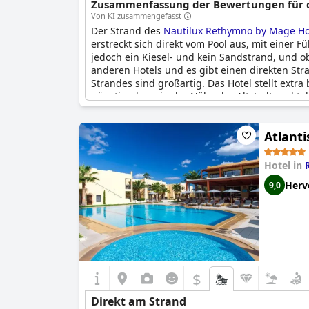
Zusammenfassung der Bewertungen für di
Von KI zusammengefasst
Der Strand des
Nautilux Rethymno by Mage Ho
erstreckt sich direkt vom Pool aus, mit einer 
jedoch ein Kiesel- und kein Sandstrand, und ob
anderen Hotels und es gibt einen direkten St
Strandes sind großartig. Das Hotel stellt ex
günstig, da es in der Nähe der Altstadt und tol
diejenigen, die einen unberührten Strand mit
Atlanti
Hotel in
Herv
9,0
$
Direkt am Strand