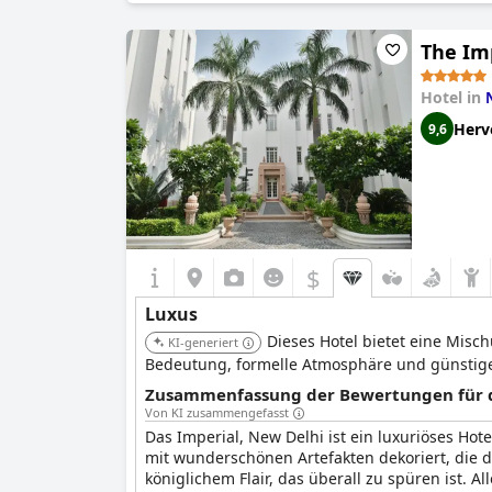
besseren Ort als das St. Regis Mumbai gibt, 
The Im
Hotel in
Herv
9,6
$
Luxus
Dieses Hotel bietet eine Misc
KI-generiert
Bedeutung, formelle Atmosphäre und günstige
Zusammenfassung der Bewertungen für di
Von KI zusammengefasst
Das Imperial, New Delhi ist ein luxuriöses Hot
mit wunderschönen Artefakten dekoriert, die di
königlichem Flair, das überall zu spüren ist. A