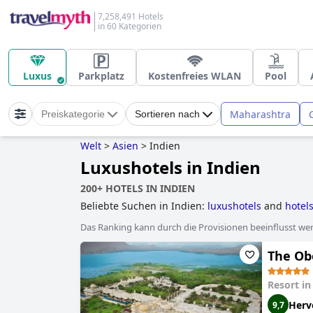
7,258,491 Hotels
in 60 Kategorien
Luxus
Parkplatz
Kostenfreies WLAN
Pool
Maharashtra
Preiskategorie
Sortieren nach
Welt
>
Asien
>
Indien
Luxushotels in Indien
200+ HOTELS IN INDIEN
Beliebte Suchen in Indien:
luxushotels
and
hotels
Das Ranking kann durch die Provisionen beeinflusst werd
The Ob
Resort i
Herv
9,7