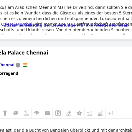
xus am Arabischen Meer am Marine Drive sind, dann sollten Sie 
 ist es kein Wunder, dass die Gäste es als eines der besten 5-Ste
achen es zu einem herrlichen und entspannenden Luxusaufenthalt.
 Oberoi Mumbai
wird man mit purer Gastfreundschaft empfangen
Zusammenfassung der Bewertungen für alle Kategorien lesen
 Geschäfts- und Urlaubsreisen. Von der atemberaubenden Schönheit 
 Sie woanders übernachten, wenn Sie im The Oberoi ein makellos
ela Palace Chennai
Chennai
orragend
+1
Palast, der die Bucht von Bengalen überblickt und mit der architek