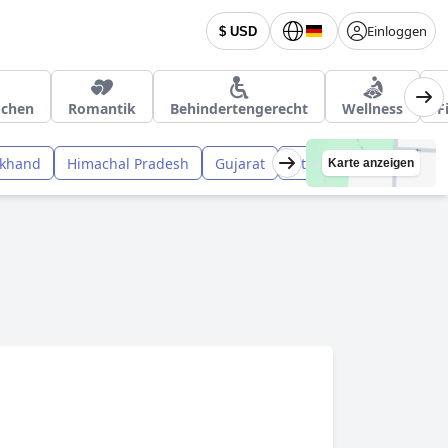
Einloggen
$ USD
ochen
Romantik
Behindertengerecht
Wellness
F
akhand
Himachal Pradesh
Gujarat
Uttar Pradesh
Delhi
Karte anzeigen