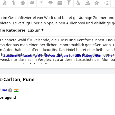
+2
ch im Geschäftsviertel von Worli und bietet geräumige Zimmer und
 bieten. Es verfügt über ein Spa, einen Außenpool und vielfältige
e Kategorie 'Luxus'
zeichnete Wahl für Reisende, die Luxus und Komfort suchen. Das 
on der aus man einen herrlichen Panoramablick genießen kann. De
 Aufenthalt als äußerst luxuriös. Das Hotel bietet eine Reihe von
 hervorgehoben wurden. Dieses Hotel ist eines der seltenen indis
Zusammenfassung der Bewertungen für alle Kategorien lesen
fweist, nur dass es im Vergleich zu anderen Luxushotels in Mumbai
sorgen, dass Ihr Aufenthalt unvergesslich wird.
z-Carlton, Pune
Pune
orragend