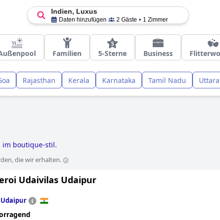
Indien, Luxus
Daten hinzufügen
2 Gäste
1 Zimmer
Außenpool
Familien
5-Sterne
Business
Flitterw
Goa
Rajasthan
Kerala
Karnataka
Tamil Nadu
Uttar
 im boutique-stil
.
en, die wir erhalten.
eroi Udaivilas Udaipur
n
Udaipur
orragend