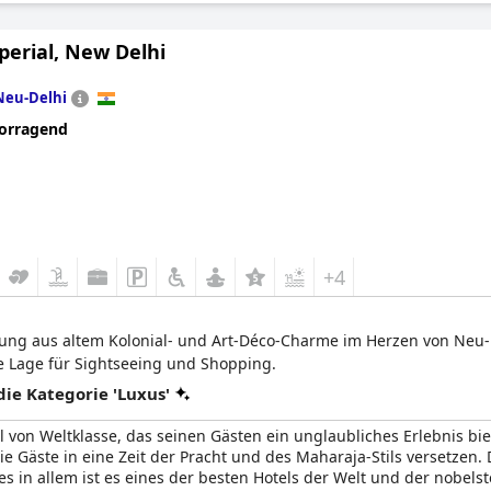
wenn Sie erstklassigen Luxus in Mumbai erleben möchten.
perial, New Delhi
Neu-Delhi
orragend
+4
hung aus altem Kolonial- und Art-Déco-Charme im Herzen von Neu-De
 Lage für Sightseeing und Shopping.
e Kategorie 'Luxus'
el von Weltklasse, das seinen Gästen ein unglaubliches Erlebnis bie
e Gäste in eine Zeit der Pracht und des Maharaja-Stils versetzen. 
lles in allem ist es eines der besten Hotels der Welt und der nobel