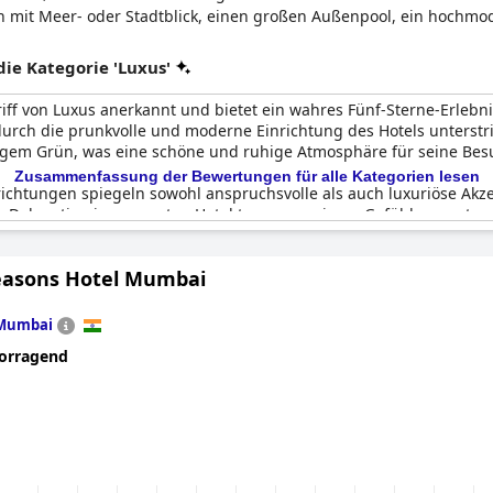
en mit Meer- oder Stadtblick, einen großen Außenpool, ein hochmo
e Kategorie 'Luxus'
riff von Luxus anerkannt und bietet ein wahres Fünf-Sterne-Erlebni
durch die prunkvolle und moderne Einrichtung des Hotels unterstr
igem Grün, was eine schöne und ruhige Atmosphäre für seine Besu
Zusammenfassung der Bewertungen für alle Kategorien lesen
chtungen spiegeln sowohl anspruchsvolle als auch luxuriöse Akz
te Dekoration im gesamten Hotel tragen zu einem Gefühl von ext
em modernen, schicken und gemütlichen Gefühl.
easons Hotel Mumbai
s-Verhältnis gelobt, das besonders westliche Gäste anspricht, die
hem Service, bietet ein wahrhaft palastartiges Erlebnis, das sei
 das Leela Palace Chennai eine hervorragende Wahl für alle, die 
Mumbai
orragend