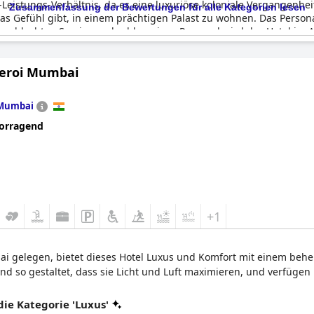
eis-Leistungs-Verhältnis, da es eine luxuriöse koloniale Vergangenhe
Zusammenfassung der Bewertungen für alle Kategorien lesen
as Gefühl gibt, in einem prächtigen Palast zu wohnen. Das Personal 
r schlechten Service und schlampiges Personal wird das Hotel im 
hi gerecht.
eroi Mumbai
Mumbai
orragend
+1
ai gelegen, bietet dieses Hotel Luxus und Komfort mit einem beh
ind so gestaltet, dass sie Licht und Luft maximieren, und verfü
e Kategorie 'Luxus'