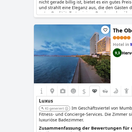
nicht gerade billig ist, bietet es ein gutes Pr
und strahlt eine Eleganz aus, die den Gästen d
guter Qualität. Trotz einiger Beschwerden übe
schönsten und luxuriösesten Hotels in Neu-Del
The Ob
Hotel in
Herv
9,3
$
Luxus
Im Geschäftsviertel von Mumb
KI-generiert
Fitness- und Concierge-Services. Die Zimmer s
luxuriöse Badezimmer.
Zusammenfassung der Bewertungen für di