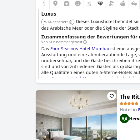
$
Luxus
Dieses Luxushotel befindet si
KI-generiert
das Arabische Meer oder die Skyline der Stadt
Zusammenfassung der Bewertungen für di
Von KI zusammengefasst
Das
Four Seasons Hotel Mumbai
ist eine ausge
Ausstattung und eine atemberaubende Lage, v
unübersehbar, und die Gäste beschreiben ihren
sind und von zufriedenen Gästen als großartig
alle Qualitäten eines guten 5-Sterne-Hotels au
Four Seasons Hotel Mumbai
wird jedoch dafür 
The Rit
Hotel in
Herv
9,6