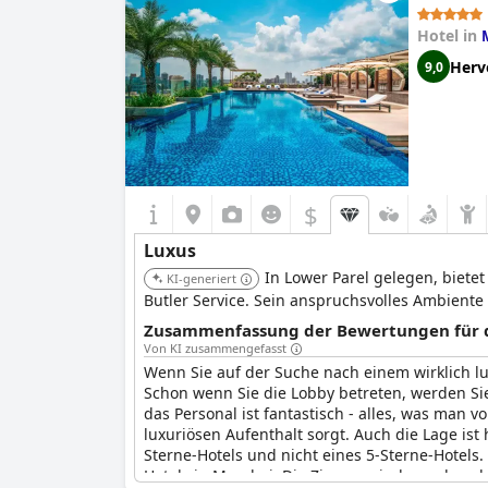
Hotel in
Herv
9,0
$
Luxus
In Lower Parel gelegen, biete
KI-generiert
Butler Service. Sein anspruchsvolles Ambiente
Zusammenfassung der Bewertungen für di
Von KI zusammengefasst
Wenn Sie auf der Suche nach einem wirklich lu
Schon wenn Sie die Lobby betreten, werden Si
das Personal ist fantastisch - alles, was man 
luxuriösen Aufenthalt sorgt. Auch die Lage ist
Sterne-Hotels und nicht eines 5-Sterne-Hotels
Hotels in Mumbai. Die Zimmer sind wundersch