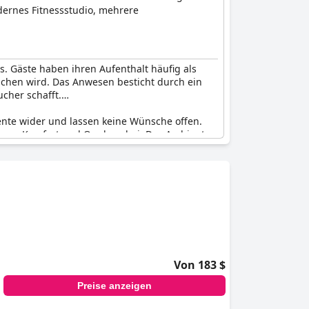
dernes Fitnessstudio, mehrere
s. Gäste haben ihren Aufenthalt häufig als
ichen wird. Das Anwesen besticht durch ein
cher schafft.
ente wider und lassen keine Wünsche offen.
remem Komfort und Opulenz bei. Das Ambiente
 erschwinglichen Luxus suchen. Das
ner Fünf-Sterne-Bewertung würdig ist. Mit
einen erstklassigen und anspruchsvollen
Von 183 $
Preise anzeigen