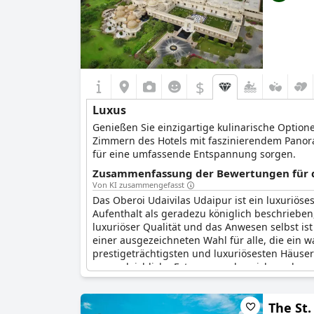
$
Luxus
Genießen Sie einzigartige kulinarische Option
Zimmern des Hotels mit faszinierendem Panor
für eine umfassende Entspannung sorgen.
Zusammenfassung der Bewertungen für di
Von KI zusammengefasst
Das Oberoi Udaivilas Udaipur ist ein luxuriös
Aufenthalt als geradezu königlich beschrieben
luxuriöser Qualität und das Anwesen selbst is
einer ausgezeichneten Wahl für alle, die ein wa
prestigeträchtigsten und luxuriösesten Häuser
unvergleichliche Extravaganz bezeichnen kann.
The St