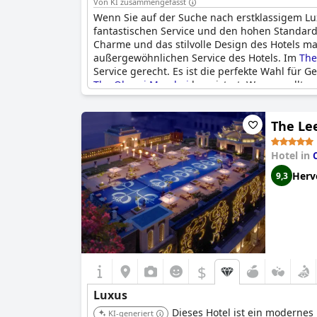
Von KI zusammengefasst
Wenn Sie auf der Suche nach erstklassigem Lu
fantastischen Service und den hohen Standards
Charme und das stilvolle Design des Hotels m
außergewöhnlichen Service des Hotels. Im
The
Service gerecht. Es ist die perfekte Wahl für
The Oberoi Mumbai
begeistert. Warum sollten
The Le
Hotel in
Herv
9,3
$
Luxus
Dieses Hotel ist ein modernes 
KI-generiert