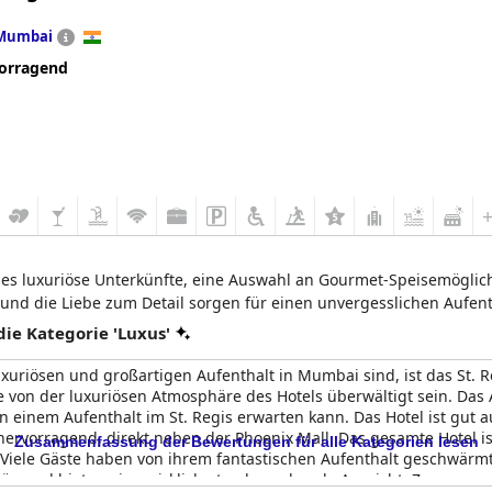
Mumbai
orragend
t es luxuriöse Unterkünfte, eine Auswahl an Gourmet-Speisemöglich
 und die Liebe zum Detail sorgen für einen unvergesslichen Aufent
e Kategorie 'Luxus'
xuriösen und großartigen Aufenthalt in Mumbai sind, ist das St. 
e von der luxuriösen Atmosphäre des Hotels überwältigt sein. Da
von einem Aufenthalt im St. Regis erwarten kann. Das Hotel ist gut 
 hervorragend, direkt neben der Phoenix Mall. Das gesamte Hotel is
Zusammenfassung der Bewertungen für alle Kategorien lesen
. Viele Gäste haben von ihrem fantastischen Aufenthalt geschwärm
ön und bieten eine wirklich atemberaubende Aussicht. Zusammenfa