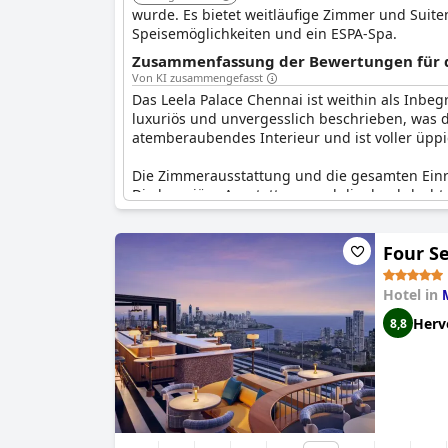
wurde. Es bietet weitläufige Zimmer und Suit
Speisemöglichkeiten und ein ESPA-Spa.
Zusammenfassung der Bewertungen für di
Von KI zusammengefasst
Das Leela Palace Chennai ist weithin als Inbeg
luxuriös und unvergesslich beschrieben, was 
atemberaubendes Interieur und ist voller üpp
Die Zimmerausstattung und die gesamten Einri
Die luxuriöse Ausstattung und die durchdach
verbindet den Charme der alten Welt mit ein
Four S
Das Hotel wurde für sein gutes Preis-Leistung
Gesamtambiente, kombiniert mit außergewöhnlic
seiner ruhigen und eleganten Umgebung bleibt
Hotel in
Aufenthalt suchen.
Herv
8,8