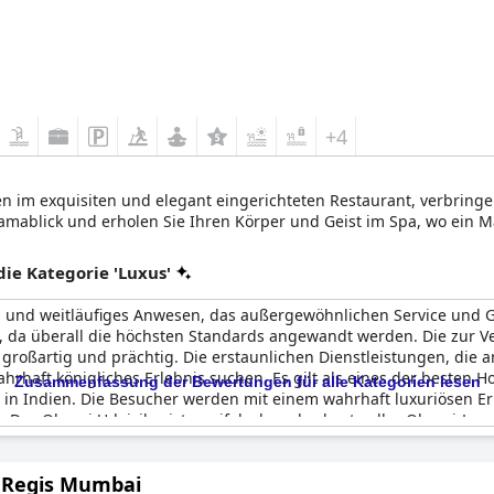
+4
en im exquisiten und elegant eingerichteten Restaurant, verbringe
amablick und erholen Sie Ihren Körper und Geist im Spa, wo ein 
e Kategorie 'Luxus'
es und weitläufiges Anwesen, das außergewöhnlichen Service und G
, da überall die höchsten Standards angewandt werden. Die zur Ver
t großartig und prächtig. Die erstaunlichen Dienstleistungen, di
hrhaft königliches Erlebnis suchen. Es gilt als eines der besten Hot
Zusammenfassung der Bewertungen für alle Kategorien lesen
 in Indien. Die Besucher werden mit einem wahrhaft luxuriösen Er
 Das Oberoi Udaivilas ist zweifelsohne das beste aller Oberoi-Luxu
. Regis Mumbai