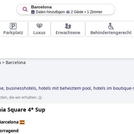
Barcelona
Daten hinzufügen
2 Gäste
1 Zimmer
Parkplatz
Luxus
Erwachsene
Behindertengerecht
a
>
Barcelona
he
,
businesshotels
,
hotels mit beheiztem pool
,
hotels im boutique-s
 direkt am strand
,
familienhotels
,
5-sterne-hotels
and
günstige hot
en, die wir erhalten.
nia Square 4* Sup
Barcelona
orragend