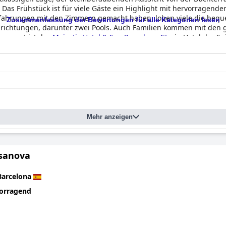
as Frühstück ist für viele Gäste ein Highlight mit hervorragende
rfahrungen mit den Zimmern gemacht haben, loben viele die beq
Zusammenfassung der Bewertungen für alle Kategorien lesen
seinrichtungen, darunter zwei Pools. Auch Familien kommen mit d
nsgesamt ist das
Majestic Hotel & Spa Barcelona GL
ein Hotel der Sp
elonas bietet.
Mehr anzeigen
sanova
Barcelona
orragend