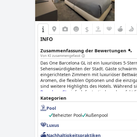
$
INFO
Zusammenfassung der Bewertungen
Von KI zusammengefasst
Das One Barcelona GL ist ein luxuriöses 5-Ste
Sehenswürdigkeiten der Stadt. Gäste schwär
eingerichteten Zimmern mit luxuriöser Bettwä
Aromen, die flexiblen Optionen und die einzig
sind weitere Highlights des Hotels. Während s
Barcelona GL
einfach fantastisch und perfekt fü
Kategorien
Pool
Beheizter Pool
Außenpool
Luxus
Nachhaltigkeitspraktiken