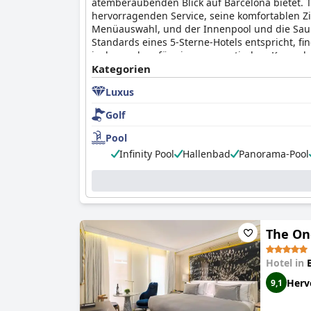
atemberaubenden Blick auf Barcelona bietet. T
hervorragenden Service, seine komfortablen Zi
Menüauswahl, und der Innenpool und die Saun
Standards eines 5-Sterne-Hotels entspricht, fi
insbesondere für einen romantischen Kurzurl
Kategorien
Luxus
Golf
Pool
Infinity Pool
Hallenbad
Panorama-Pool
The On
Hotel in
Herv
9,1