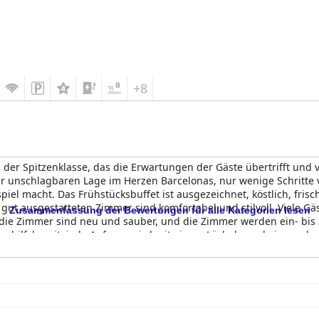
+8
el der Spitzenklasse, das die Erwartungen der Gäste übertrifft un
r unschlagbaren Lage im Herzen Barcelonas, nur wenige Schritte v
iel macht. Das Frühstücksbuffet ist ausgezeichnet, köstlich, fri
ut ausgestatteten Zimmer sind komfortabel und stilvoll. Viele 
Zusammenfassung der Bewertungen für alle Kategorien lesen
die Zimmer sind neu und sauber, und die Zimmer werden ein- bis z
 hilfsbereit, jede Anfrage wird mit einem Lächeln und einer schne
ierfreundlich. Die Betten sind sehr bequem, man schläft wie auf ei
ußergewöhnlichen Dienstleistungen, einschließlich einer Vielzahl