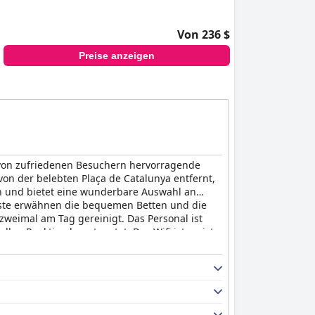
Von 236 $
Preise anzeigen
d von zufriedenen Besuchern hervorragende
on der belebten Plaça de Catalunya entfernt,
sch und bietet eine wunderbare Auswahl an
Gäste erwähnen die bequemen Betten und die
weimal am Tag gereinigt. Das Personal ist
llen Reaktion beantwortet. Das Wifi ist meist
ner Wolke. Alles in allem ist das
Catalonia
 von Annehmlichkeiten für treue Gäste.