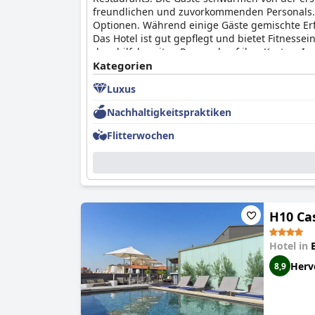
freundlichen und zuvorkommenden Personals. D
Optionen. Während einige Gäste gemischte E
Das Hotel ist gut gepflegt und bietet Fitnes
dem hilfsbereiten Personal auf ihre Kosten. I
Bequemlichkeit in einer der besten Lagen Barc
Kategorien
Luxus
Nachhaltigkeitspraktiken
Flitterwochen
H10 Ca
Hotel in
Herv
8,9