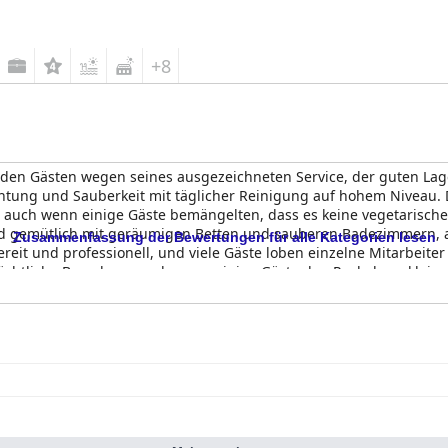
+8
 den Gästen wegen seines ausgezeichneten Service, der guten Lag
htung und Sauberkeit mit täglicher Reinigung auf hohem Niveau. 
, auch wenn einige Gäste bemängelten, dass es keine vegetarische
nd gemütlich mit geräumigen Betten und sauberen Badezimmern, au
Zusammenfassung der Bewertungen für alle Kategorien lesen
ereit und professionell, und viele Gäste loben einzelne Mitarbeit
chtliche Barcelona, auch wenn einige Gäste den Pool als zu klei
diesem sauberen und gut gelegenen Hotel.