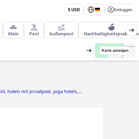
Einloggen
$ USD
Klein
Pool
Außenpool
Nachhaltigkeitspraktiken
Karte anzeigen
til
,
hotels mit privatpool
,
yoga hotels
,
els
.