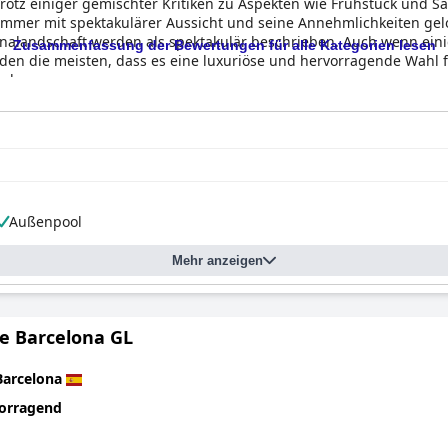
rotz einiger gemischter Kritiken zu Aspekten wie Frühstück und Sa
mmer mit spektakulärer Aussicht und seine Annehmlichkeiten gelob
alandschaft werden als spektakulär beschrieben. Auch wenn eini
Zusammenfassung der Bewertungen für alle Kategorien lesen
nden die meisten, dass es eine luxuriöse und hervorragende Wahl fü
aub.
Außenpool
Mehr anzeigen
e Barcelona GL
Barcelona
orragend