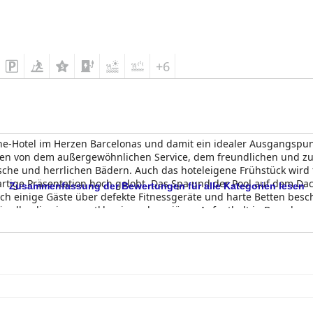
+6
rne-Hotel im Herzen Barcelonas und damit ein idealer Ausgangspun
men von dem außergewöhnlichen Service, dem freundlichen und 
sche und herrlichen Bädern. Auch das hoteleigene Frühstück wird 
artige Präsentation hoch gelobt. Das Spa und der Pool auf dem D
Zusammenfassung der Bewertungen für alle Kategorien lesen
ich einige Gäste über defekte Fitnessgeräte und harte Betten bes
r alle, die einen erstklassigen, luxuriösen Aufenthalt in Barcelon