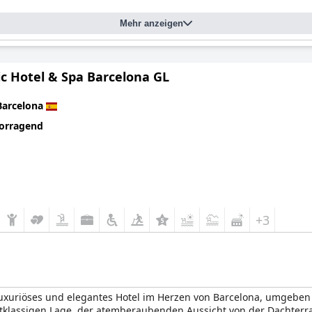
Mehr anzeigen
ic Hotel & Spa Barcelona GL
Barcelona
orragend
+3
 luxuriöses und elegantes Hotel im Herzen von Barcelona, umgebe
stklassigen Lage, der atemberaubenden Aussicht von der Dachter