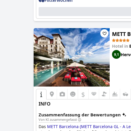
Flitterwochen
METT Ba
Hotel in
Herv
9,1
$
INFO
Zusammenfassung der Bewertungen
Von KI zusammengefasst
Das
METT Barcelona (METT Barcelona GL - A Lea