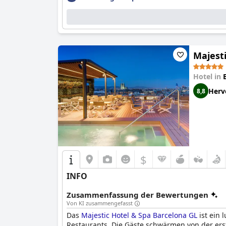
Majest
Hotel in
Herv
8,8
$
INFO
Zusammenfassung der Bewertungen
Von KI zusammengefasst
Das
Majestic Hotel & Spa Barcelona GL
ist ein
Restaurants. Die Gäste schwärmen von der er