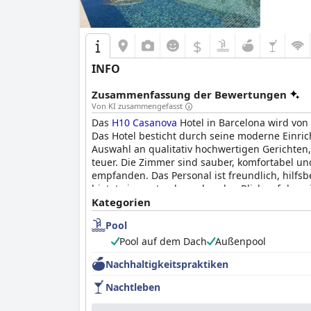
$
INFO
Zusammenfassung der Bewertungen
Von KI zusammengefasst
Das
H10 Casanova
Hotel in Barcelona wird von
Das Hotel besticht durch seine moderne Einric
Auswahl an qualitativ hochwertigen Gerichten
teuer. Die Zimmer sind sauber, komfortabel u
empfanden. Das Personal ist freundlich, hilfsb
bietet einen atemberaubenden Blick auf das nä
angenehmen und komfortablen Aufenthalt in 
Kategorien
Pool
Pool auf dem Dach
Außenpool
Nachhaltigkeitspraktiken
Nachtleben