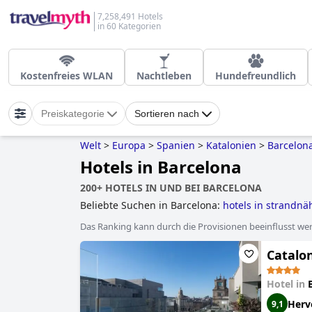
7,258,491 Hotels
in 60 Kategorien
Kostenfreies WLAN
Nachtleben
Hundefreundlich
Preiskategorie
Sortieren nach
Welt
>
Europa
>
Spanien
>
Katalonien
>
Barcelon
Hotels in Barcelona
200+ HOTELS IN UND BEI BARCELONA
Beliebte Suchen in Barcelona:
hotels in strandnä
luxushotels
,
3-sterne-hotels
,
kleine hotels
,
hotels
Das Ranking kann durch die Provisionen beeinflusst werd
Catalo
Hotel in
Herv
9,1