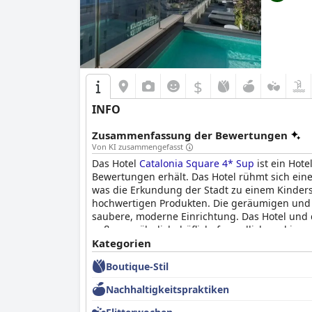
$
INFO
Zusammenfassung der Bewertungen
Von KI zusammengefasst
Das Hotel
Catalonia Square 4* Sup
ist ein Hot
Bewertungen erhält. Das Hotel rühmt sich eine
was die Erkundung der Stadt zu einem Kindersp
hochwertigen Produkten. Die geräumigen und g
saubere, moderne Einrichtung. Das Hotel und 
außergewöhnlich, höflich, freundlich und immer
positiv und der Parkplatz ist bequem und haust
Kategorien
Square 4* Sup
ein ausgezeichnetes Hotel mit a
Boutique-Stil
Nachhaltigkeitspraktiken