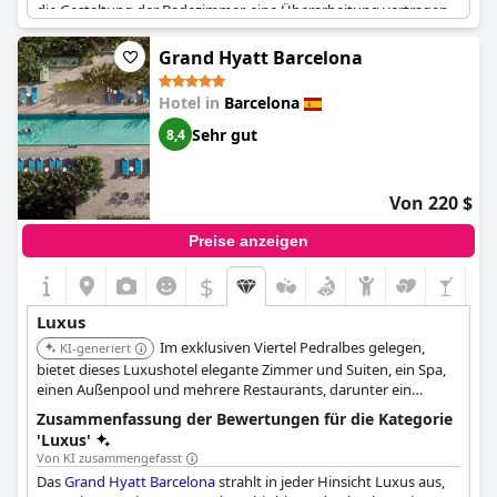
die Gestaltung der Badezimmer, eine Überarbeitung vertragen
könnten. Die Meinungen darüber, ob das Hotel seine 5-Sterne-
Klassifizierung wirklich verdient hat oder ob es überteuert ist,
Grand Hyatt Barcelona
gehen auseinander. Im Großen und Ganzen scheinen die Gäste
ihren Aufenthalt in diesem luxuriösen Hotel jedoch zu genießen
Hotel in
Barcelona
und empfehlen es als einen großartigen Ort für einen Aufenthalt
in Barcelona.
Sehr gut
8,4
Von 220 $
Preise anzeigen
$
Luxus
Im exklusiven Viertel Pedralbes gelegen,
KI-generiert
bietet dieses Luxushotel elegante Zimmer und Suiten, ein Spa,
einen Außenpool und mehrere Restaurants, darunter ein
peruanisches Restaurant auf dem Dach.
Zusammenfassung der Bewertungen für die Kategorie
'Luxus'
Von KI zusammengefasst
Das
Grand Hyatt Barcelona
strahlt in jeder Hinsicht Luxus aus,