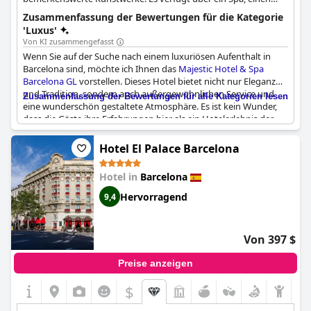
Außen-Tauchbecken auf dem Dach mit Stadtblick und ein
Zusammenfassung der Bewertungen für die Kategorie
Restaurant unter der Leitung eines Michelin-Sternekoches.
'Luxus'
Von KI zusammengefasst
Wenn Sie auf der Suche nach einem luxuriösen Aufenthalt in
Barcelona sind, möchte ich Ihnen das
Majestic Hotel & Spa
Barcelona GL
vorstellen. Dieses Hotel bietet nicht nur Eleganz
und Tradition, sondern auch außergewöhnlichen Service und
Zusammenfassung der Bewertungen für alle Kategorien lesen
eine wunderschön gestaltete Atmosphäre. Es ist kein Wunder,
dass die Gäste ihre Erfahrungen hier als ein Hotelerlebnis der
Extraklasse mit einer luxuriösen Atmosphäre beschreiben. Auch
die erstklassige Lage des Hotels ist für viele ein Highlight und
Hotel El Palace Barcelona
macht es zu einem perfekten Stadthotel. Obwohl es teuer ist,
bietet es mit seinem tadellosen Service, den komfortablen
Hotel in
Barcelona
Zimmern und dem schönen Ambiente ein echtes Fünf-Sterne-
Erlebnis. Die Gäste haben auch den urokratischen und
Hervorragend
9,4
femininen Charme des Hotels hervorgehoben. Alles in allem ist
das
Majestic Hotel & Spa Barcelona GL
ein Hotel der
Spitzenklasse, in dem Sie sich mit Sicherheit verwöhnt und
Von 397 $
luxuriös fühlen werden.
Preise anzeigen
$