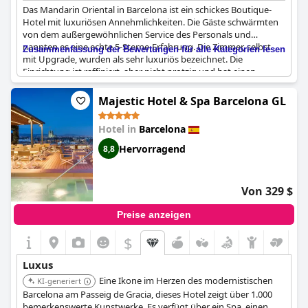
Das Mandarin Oriental in Barcelona ist ein schickes Boutique-
Hotel mit luxuriösen Annehmlichkeiten. Die Gäste schwärmten
von dem außergewöhnlichen Service des Personals und
nannten es eine echte 5-Sterne-Erfahrung. Die Zimmer, selbst
Zusammenfassung der Bewertungen für alle Kategorien lesen
mit Upgrade, wurden als sehr luxuriös bezeichnet. Die
Einrichtung ist raffiniert, aber nicht protzig und hat einen
orientalischen Touch. Die Lage des Hotels am Paseo de Gracia
bietet den Gästen eine erstklassige Lage im Herzen von
Majestic Hotel & Spa Barcelona GL
Barcelona. Insgesamt bietet das Mandarin Oriental einen
wirklich außergewöhnlichen und komfortablen Aufenthalt.
Hotel in
Barcelona
Hervorragend
8,8
Von 329 $
Preise anzeigen
$
Luxus
Eine Ikone im Herzen des modernistischen
KI-generiert
Barcelona am Passeig de Gracia, dieses Hotel zeigt über 1.000
bemerkenswerte Kunstwerke. Es verfügt über ein Spa, einen