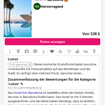
Hervorragend
9,0
Von 538 $
Preise anzeigen
$
Luxus
Dieses ikonische Strandhotel bietet luxuriöse
KI-generiert
Unterkünfte mit Panoramablick auf das Mittelmeer und die
Stadt. Es verfügt über mehrere Pools, darunter einen
atemberaubenden Infinity-Pool, ein Spa und mehrere
Zusammenfassung der Bewertungen für die Kategorie
gehobene Restaurants.
'Luxus'
Von KI zusammengefasst
Das
Hotel Arts Barcelona
ist zweifellos eines der besten Hotels,
die man in Barcelona finden kann. Das Hotel ist mit 5 Sternen
ausgezeichnet, und die Gäste haben bestätigt, dass es wirklich