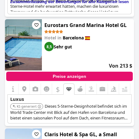
Aufenthalt sorgen. Auch wenn manche Gäste von einem 5-
Zusammenfassung der Bewertungen für alle Kategorien lesen
Sterne-Hotel mehr erwartet hätten, machen die luxuriösen
Zimmer und die hochwertige Bettwäsche dieses Hotel zum
besten der Stadt. Die Lage des Hotels könnte nicht perfekter
sein, und der großartige Service sorgt dafür, dass sich die Gäste
Eurostars Grand Marina Hotel GL
während ihres Aufenthalts wirklich verwöhnt fühlen. Auch wenn
einige Kritiker enttäuscht waren, weil das Hotel nicht den
Hotel in
Barcelona
Erwartungen eines 5-Sterne-Hotels entsprach, so ist es doch
insgesamt ein luxuriöses Erlebnis, das man sich nicht entgehen
Sehr gut
8,5
lassen sollte.
Von 213 $
Preise anzeigen
$
Luxus
Dieses 5-Sterne-Designhotel befindet sich im
KI-generiert
World Trade Center mit Blick auf den Hafen von Barcelona und
bietet einen saisonalen Pool auf dem Dach, einen Fitnessraum
und Wellnesseinrichtungen wie ein Tauchbecken, einen
Whirlpool und eine Sauna.
Claris Hotel & Spa GL, a Small