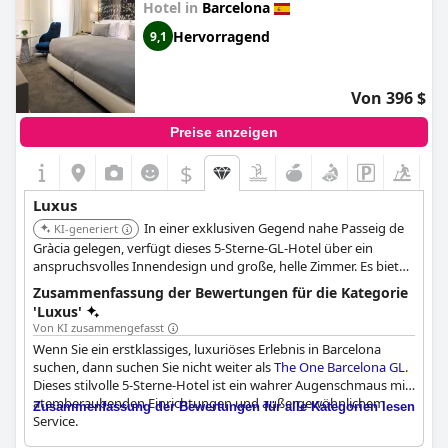
Hotel in
Barcelona
entspannenden Rückzugsort in luxuriöser Umgebung suchen,
mit Merkmalen, die zu einer großartigen Atmosphäre beitragen.
Hervorragend
9,1
Das hervorragende Design und die erstklassigen Angebote des
Hotels spiegeln sich in all seinen Dienstleistungen wider und
verbessern das Gesamterlebnis des Aufenthalts.
Von 396 $
Das
Monument Hotel
gilt weithin als eines der besten Hotels
Preise anzeigen
und wird oft als Hotel der Extraklasse bezeichnet. Gäste, die
Wert auf Luxus legen, werden in wahren Luxus eintauchen und
$
jeden Aspekt ihres Aufenthalts genießen, von der
entspannenden Zeit, die es bietet, bis hin zum
Luxus
außergewöhnlichen Serviceniveau.
In einer exklusiven Gegend nahe Passeig de
KI-generiert
Gràcia gelegen, verfügt dieses 5-Sterne-GL-Hotel über ein
anspruchsvolles Innendesign und große, helle Zimmer. Es bietet
ein Spa, einen Tauchbecken auf dem Dach und eine Bar mit
Zusammenfassung der Bewertungen für die Kategorie
Panoramablick auf die Stadt.
'Luxus'
Von KI zusammengefasst
Wenn Sie ein erstklassiges, luxuriöses Erlebnis in Barcelona
suchen, dann suchen Sie nicht weiter als
The One Barcelona GL
.
Dieses stilvolle 5-Sterne-Hotel ist ein wahrer Augenschmaus mit
atemberaubenden Einrichtungen und außergewöhnlichem
Zusammenfassung der Bewertungen für alle Kategorien lesen
Service.