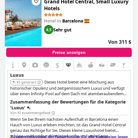
Grand Hotel Central, Small Luxury
Hotels
Hotel in
Barcelona
Sehr gut
8,5
Von 311 $
Preise anzeigen
$
Luxus
Dieses Hotel bietet eine Mischung aus
KI-generiert
historischer Opulenz und zeitgenössischem Luxus und verfügt
über einen Infinity-Pool auf dem Dach mit atemberaubendem
Stadtblick. Es bietet eine entspannende Poolbar und
Zusammenfassung der Bewertungen für die Kategorie
Speisemöglichkeiten.
'Luxus'
Von KI zusammengefasst
Wenn Sie bei Ihrem nächsten Aufenthalt in Barcelona einen
Hauch von Luxus erleben möchten, ist das Grand Hotel Central
genau das Richtige für Sie. Dieses kleine Luxushotel bietet
schöne und komfortable Unterkünfte und viele Gäste
Zusammenfassung der Bewertungen für alle Kategorien lesen