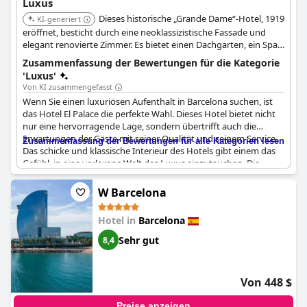
Luxus
Dieses historische „Grande Dame“-Hotel, 1919
KI-generiert
eröffnet, besticht durch eine neoklassizistische Fassade und
elegant renovierte Zimmer. Es bietet einen Dachgarten, ein Spa
im Maya-Stil mit Temazcal-Sauna sowie hauseigene Restaurants
Zusammenfassung der Bewertungen für die Kategorie
und Bars.
'Luxus'
Von KI zusammengefasst
Wenn Sie einen luxuriösen Aufenthalt in Barcelona suchen, ist
das Hotel El Palace die perfekte Wahl. Dieses Hotel bietet nicht
nur eine hervorragende Lage, sondern übertrifft auch die
Erwartungen der Gäste mit seiner Qualität und seinem Service.
Zusammenfassung der Bewertungen für alle Kategorien lesen
Das schicke und klassische Interieur des Hotels gibt einem das
Gefühl, in eine verlorene Welt des Luxus einzutauchen. Die
Gäste schätzten die geräumigen und schönen Zimmer mit
einem schlossähnlichen Ambiente. Die architektonische
W Barcelona
Schönheit des Gebäudes trägt zu diesem luxuriösen Erlebnis
bei. Das
Hotel El Palace Barcelona
ist ein echter Palast, in dem
Hotel in
Barcelona
man sich wie in einer alten Welt fühlt und der einen
einladenden, komfortablen und luxuriösen Eindruck vermittelt.
Sehr gut
8,4
Das Hotel verfügt über ein gutes Restaurant und einen
ausgezeichneten Service. Es ist ein großartiger Ort für einen
romantischen Aufenthalt und jeden Cent wert. Dieses Fünf-
Von 448 $
Sterne-Hotel ist sehr empfehlenswert für einen luxuriösen
Aufenthalt in Barcelona.
Preise anzeigen