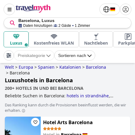
Barcelona, Luxus
Daten hinzufügen
2 Gäste
1 Zimmer
Luxus
Kostenfreies WLAN
Nachtleben
Parkpla
Preiskategorie
Sortieren nach
Welt
>
Europa
>
Spanien
>
Katalonien
>
Barcelona
>
Barcelona
Luxushotels in Barcelona
200+ HOTELS IN UND BEI BARCELONA
Beliebte Suchen in Barcelona:
hotels in strandnähe
,
businesshotels
,
hotels mit beheiztem pool
,
hotels im
Das Ranking kann durch die Provisionen beeinflusst werden, die wir
boutique-stil
,
hotels mit privatpool
,
yoga hotels
,
erhalten.
luxushotels
,
3-sterne-hotels
,
kleine hotels
,
hotels direkt am
strand
,
familienhotels
,
5-sterne-hotels
and
günstige
Hotel Arts Barcelona
hotels
.
Hotel in
Barcelona