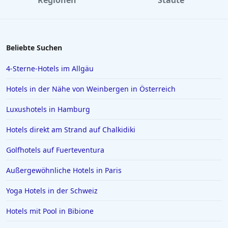
Regionen
Städte
Luxushotels in Las Vegas
Luxushotels in Hessen
Luxushotels auf Bali
Beliebte Suchen
Luxushotels in Europa
4-Sterne-Hotels im Allgäu
Luxushotels in Polen
Hotels in der Nähe von Weinbergen in Österreich
Luxushotels in Abu Dhabi
Luxushotels in Hamburg
Luxushotels auf den Seychellen
Hotels direkt am Strand auf Chalkidiki
Luxushotels in Basel
Luxushotels in Apulien
Golfhotels auf Fuerteventura
Luxushotels in Provence Alpes Cote d Azur
Außergewöhnliche Hotels in Paris
Luxushotels in Capri
Yoga Hotels in der Schweiz
Hotels mit Pool in Bibione