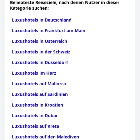
Beliebteste Reiseziele, nach denen Nutzer in dieser
haben. Das wunderschön gepflegte Gebäude verstärkt die
Kategorie suchen:
allgemeine Anziehungskraft und festigt seinen Ruf als
Luxushotel weiter. Darüber hinaus heben die Besucher oft das
Luxushotels in Deutschland
hervorragende Preis-Leistungs-Verhältnis hervor und stellen
fest, dass es ein Fünf-Sterne-Luxuserlebnis zu einem sehr
Luxushotels in Frankfurt am Main
erschwinglichen Preis bietet.
Luxushotels in Österreich
Das
Hotel Boutique Mirlo Barcelona
ist ideal für diejenigen, die
dem Lärm der Stadt entfliehen und gleichzeitig einen
Luxushotels in der Schweiz
hochwertigen, luxuriösen Urlaub genießen möchten.
Luxushotels in Düsseldorf
Luxushotels im Harz
Luxushotels auf Mallorca
Luxushotels auf Sardinien
Luxushotels in Kroatien
Luxushotels in Dubai
Luxushotels auf Kreta
Luxushotels auf den Malediven