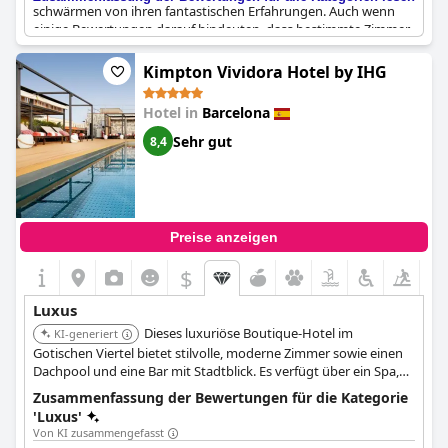
schwärmen von ihren fantastischen Erfahrungen. Auch wenn
einige Bewertungen darauf hindeuten, dass bestimmte Zimmer
dem Fünf-Sterne-Ruf des Hotels nicht gerecht werden, sind sich
die meisten Besucher einig, dass das Hotel insgesamt ein
Kimpton Vividora Hotel by IHG
wahrer Luxusgenuss ist. Der Pool und die Bar auf der
Dachterrasse bieten einen atemberaubenden Rahmen für einen
Hotel in
Barcelona
Cocktail oder zwei, während die zentrale Lage die Erkundung
der Stadt zu einem Kinderspiel macht. Mit seinem
Sehr gut
8,4
hervorragenden Service und dem wunderschönen Gebäude ist
dieses Fünf-Sterne-Hotel definitiv einen Versuch wert.
Preise anzeigen
$
Luxus
Dieses luxuriöse Boutique-Hotel im
KI-generiert
Gotischen Viertel bietet stilvolle, moderne Zimmer sowie einen
Dachpool und eine Bar mit Stadtblick. Es verfügt über ein Spa,
mediterrane Küche und Annehmlichkeiten wie eine Social Hour
Zusammenfassung der Bewertungen für die Kategorie
mit kostenlosen Weinen.
'Luxus'
Von KI zusammengefasst