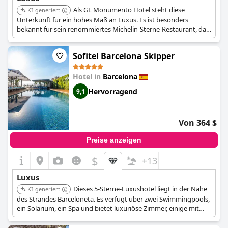
Als GL Monumento Hotel steht diese
KI-generiert
Unterkunft für ein hohes Maß an Luxus. Es ist besonders
bekannt für sein renommiertes Michelin-Sterne-Restaurant, das
außergewöhnliche gastronomische Erlebnisse bietet.
Sofitel Barcelona Skipper
Hotel in
Barcelona
Hervorragend
9,1
Von 364 $
Preise anzeigen
$
+13
Luxus
Dieses 5-Sterne-Luxushotel liegt in der Nähe
KI-generiert
des Strandes Barceloneta. Es verfügt über zwei Swimmingpools,
ein Solarium, ein Spa und bietet luxuriöse Zimmer, einige mit
Balkon und Meerblick.