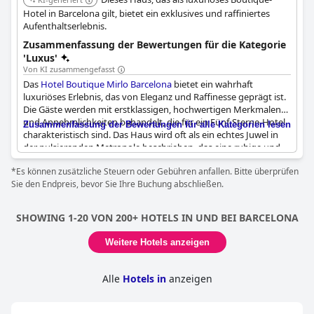
Hotel in Barcelona gilt, bietet ein exklusives und raffiniertes
Aufenthaltserlebnis.
Zusammenfassung der Bewertungen für die Kategorie
'Luxus'
Von KI zusammengefasst
Das
Hotel Boutique Mirlo Barcelona
bietet ein wahrhaft
luxuriöses Erlebnis, das von Eleganz und Raffinesse geprägt ist.
Die Gäste werden mit erstklassigen, hochwertigen Merkmalen
und Annehmlichkeiten behandelt, die für ein Fünf-Sterne-Hotel
Zusammenfassung der Bewertungen für alle Kategorien lesen
charakteristisch sind. Das Haus wird oft als ein echtes Juwel in
der pulsierenden Metropole beschrieben, das eine ruhige und
erstklassige Umgebung bietet, die sich wie ein literarischer
*Es können zusätzliche Steuern oder Gebühren anfallen. Bitte überprüfen
Luxus anfühlt.
Sie den Endpreis, bevor Sie Ihre Buchung abschließen.
Die Liebe zum Detail im gesamten Hotel sorgt für einen
wahrhaft verwöhnenden Aufenthalt und macht es perfekt für
SHOWING 1-20 VON 200+ HOTELS IN UND BEI BARCELONA
Paare, die einen romantischen Ausflug in einer luxuriösen
Umgebung suchen. Trotz seiner geringen Größe bewahrt das
Weitere Hotels anzeigen
Hotel eine intime Atmosphäre, ohne sich jemals überfüllt
anzufühlen, was ein persönlicheres und komfortableres Erlebnis
ermöglicht.
Alle
Hotels in
anzeigen
Die Gäste loben immer wieder die Sauberkeit und das tolle
Personal und äußern, dass sie alles an ihrem Aufenthalt geliebt