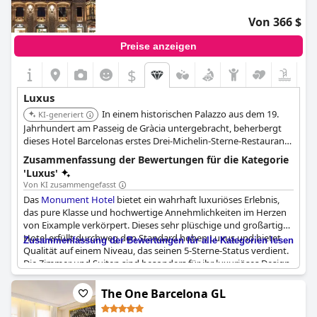
Von 366 $
Preise anzeigen
$
Luxus
In einem historischen Palazzo aus dem 19.
KI-generiert
Jahrhundert am Passeig de Gràcia untergebracht, beherbergt
dieses Hotel Barcelonas erstes Drei-Michelin-Sterne-Restaurant.
Es bietet stilvolle Gästezimmer und Suiten mit luxuriöser
Zusammenfassung der Bewertungen für die Kategorie
Ausstattung, einen Tauchbecken auf dem Dach und ein Spa.
'Luxus'
Von KI zusammengefasst
Das
Monument Hotel
bietet ein wahrhaft luxuriöses Erlebnis,
das pure Klasse und hochwertige Annehmlichkeiten im Herzen
von Eixample verkörpert. Dieses sehr plüschige und großartige
Hotel erfüllt durchweg den Standard hohen Luxus und bietet
Zusammenfassung der Bewertungen für alle Kategorien lesen
Qualität auf einem Niveau, das seinen 5-Sterne-Status verdient.
Die Zimmer und Suiten sind besonders für ihr luxuriöses Design
und ihre hervorragende Ausstattung bekannt, die einen
komfortablen Aufenthalt gewährleisten.
The One Barcelona GL
Die Atmosphäre im Hotel ist ideal für Paare, die einen