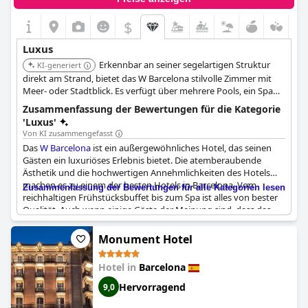
$
Luxus
Erkennbar an seiner segelartigen Struktur
KI-generiert
direkt am Strand, bietet das W Barcelona stilvolle Zimmer mit
Meer- oder Stadtblick. Es verfügt über mehrere Pools, ein Spa
und lebhafte Bars und Restaurants, darunter eine Dachbar mit
Zusammenfassung der Bewertungen für die Kategorie
Panoramablick.
'Luxus'
Von KI zusammengefasst
Das
W Barcelona
ist ein außergewöhnliches Hotel, das seinen
Gästen ein luxuriöses Erlebnis bietet. Die atemberaubende
Ästhetik und die hochwertigen Annehmlichkeiten des Hotels
machen es zu einem der besten Hotels in Barcelona. Vom
Zusammenfassung der Bewertungen für alle Kategorien lesen
reichhaltigen Frühstücksbuffet bis zum Spa ist alles von bester
Qualität. Auch wenn einige Gäste der Meinung sind, dass das
Hotel nicht dem Fünf-Sterne-Standard entspricht, sind sie sich
einig, dass es eines der besten Hotels der Stadt ist. Das luxuriöse
Monument Hotel
Erlebnis hat seinen Preis, aber es ist jeden Cent wert. Insgesamt
ist das
W Barcelona
zweifellos das beste Hotel der Stadt, das
Hotel in
Barcelona
erstklassige Dienstleistungen und Einrichtungen bietet. Die
Gäste loben die hochwertigen Annehmlichkeiten des Hotels und
Hervorragend
9,0
danken dem Personal für seinen außergewöhnlichen Service.