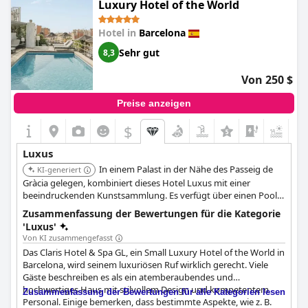
Luxury Hotel of the World
Hotel in
Barcelona
Sehr gut
8,3
Von 250 $
Preise anzeigen
$
Luxus
In einem Palast in der Nähe des Passeig de
KI-generiert
Gràcia gelegen, kombiniert dieses Hotel Luxus mit einer
beeindruckenden Kunstsammlung. Es verfügt über einen Pool
auf dem Dach, ein Spa und ein japanisches Restaurant.
Zusammenfassung der Bewertungen für die Kategorie
'Luxus'
Von KI zusammengefasst
Das Claris Hotel & Spa GL, ein Small Luxury Hotel of the World in
Barcelona, wird seinem luxuriösen Ruf wirklich gerecht. Viele
Gäste beschreiben es als ein atemberaubendes und
hochwertiges Haus mit stilvollem Design und kompetentem
Zusammenfassung der Bewertungen für alle Kategorien lesen
Personal. Einige bemerken, dass bestimmte Aspekte, wie z. B.