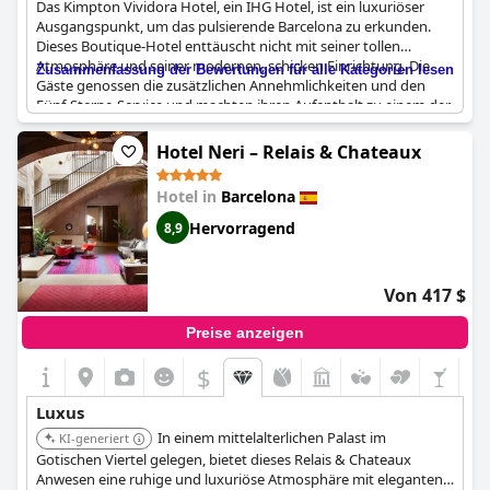
Das Kimpton Vividora Hotel, ein IHG Hotel, ist ein luxuriöser
Ausgangspunkt, um das pulsierende Barcelona zu erkunden.
Dieses Boutique-Hotel enttäuscht nicht mit seiner tollen
Atmosphäre und seiner modernen, schicken Einrichtung. Die
Zusammenfassung der Bewertungen für alle Kategorien lesen
Gäste genossen die zusätzlichen Annehmlichkeiten und den
Fünf-Sterne-Service und machten ihren Aufenthalt zu einem der
besten, die sie je erlebt haben. Während einige die Zimmer für
ein Fünf-Sterne-Hotel etwas zu klein fanden, verdiente die
Hotel Neri – Relais & Chateaux
Dachterrasse mit ihrer atemberaubenden Aussicht die
wohlverdienten fünf Sterne. Auch wenn einige Gäste in einigen
Hotel in
Barcelona
Punkten enttäuscht waren, bietet das Kimpton Vividora
insgesamt einen Fünf-Sterne-Komfort und zählt zu den besten
Hervorragend
8,9
Hotels in Barcelona.
Von 417 $
Preise anzeigen
$
Luxus
In einem mittelalterlichen Palast im
KI-generiert
Gotischen Viertel gelegen, bietet dieses Relais & Chateaux
Anwesen eine ruhige und luxuriöse Atmosphäre mit eleganten