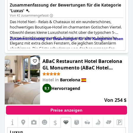
Zimmern, einer Dachterrasse und einem Fokus auf persönlichen
Zusammenfassung der Bewertungen für die Kategorie
Service.
'Luxus'
Von KI zusammengefasst
Das Hotel Neri - Relais & Chateaux ist ein wunderschönes,
hochwertiges Boutique-Hotel im charmanten Gotischen Viertel.
Obwohl dieses kleine Luxushotel nicht über die typischen 5-
Sterne-Einrichtungen verfügt, bietet es moderne, böhmische
Zusammenfassung der Bewertungen für alle Kategorien lesen
Eleganz mit extra dicken Fenstern, die jeglichen Straßenlärm
abschirmen. Die Gäste schwärmen von der hervorragenden
Lage und dem malerischen Luxus des Hotels. Obwohl in einigen
Bewertungen Probleme mit der Reinigung und den
ABaC Restaurant Hotel Barcelona
Frühstückszeiten erwähnt werden, bietet das Hotel Neri
GL Monumento (ABaC Hotel
insgesamt einen perfekten luxuriösen Aufenthalt in Barcelona.
Boutique 5 GL)
Hotel in
Barcelona
Hervorragend
9,1
Von 254 $
Preise anzeigen
$
Luxus