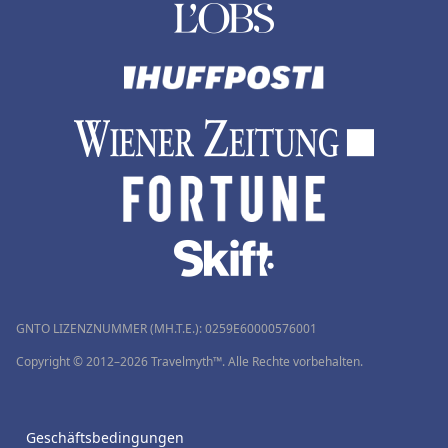
GNTO LIZENZNUMMER (MH.T.E.): 0259Ε60000576001
Copyright © 2012–2026 Travelmyth™. Alle Rechte vorbehalten.
Geschäftsbedingungen