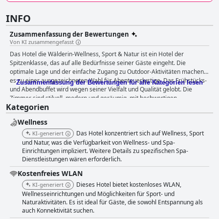
INFO
Zusammenfassung der Bewertungen
Von KI zusammengefasst
Das Hotel die Wälderin-Wellness, Sport & Natur ist ein Hotel der
Spitzenklasse, das auf alle Bedürfnisse seiner Gäste eingeht. Die
optimale Lage und der einfache Zugang zu Outdoor-Aktivitäten machen
es zu einer ausgezeichneten Wahl für Abenteuerlustige. Das Frühstücks-
Zusammenfassung der Bewertungen für alle Kategorien lesen
und Abendbuffet wird wegen seiner Vielfalt und Qualität gelobt. Die
Zimmer sind stilvoll, modern und geräumig, mit hochwertigen
Kategorien
Annehmlichkeiten und atemberaubender Aussicht. Die Sauberkeit des
Hotels und das erstklassige Personal sorgen für ein komfortables und
Wellness
entspannendes Erlebnis. Der Wellness- und Spa-Bereich ist erstklassig
und bietet den Gästen hervorragende Entspannungsmöglichkeiten, auch
Das Hotel konzentriert sich auf Wellness, Sport
KI-generiert
wenn einige Gäste der Meinung waren, dass der Außenpoolbereich in
und Natur, was die Verfügbarkeit von Wellness- und Spa-
Bezug auf die Sauberkeit mehr Aufmerksamkeit benötigt. Das Hotel ist
Einrichtungen impliziert. Weitere Details zu spezifischen Spa-
Dienstleistungen wären erforderlich.
familienfreundlich und bietet kinderfreundliche Mahlzeiten, eine große
Auswahl beim Mittagessen und einen separaten Poolbereich für Kinder.
Kostenfreies WLAN
Obwohl einige Gäste die Betten als zu hart empfanden, ist das Hotel die
Dieses Hotel bietet kostenloses WLAN,
KI-generiert
Wälderin-Wellness, Sport & Natur insgesamt eine gute Wahl für einen
Wellnesseinrichtungen und Möglichkeiten für Sport- und
luxuriösen Aufenthalt an einem atemberaubenden Ort.
Naturaktivitäten. Es ist ideal für Gäste, die sowohl Entspannung als
auch Konnektivität suchen.