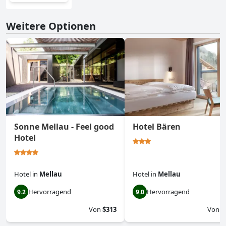
Weitere Optionen
Sonne Mellau - Feel good
Hotel Bären
Hotel
Hotel
in
Mellau
Hotel
in
Mellau
Hervorragend
Hervorragend
9.2
9.0
Von
$313
Von
$