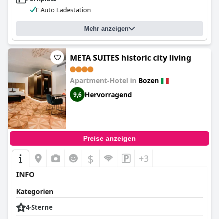
E Auto Ladestation
Mehr anzeigen
META SUITES historic city living
Apartment-Hotel in
Bozen
Hervorragend
9,6
Preise anzeigen
$
+3
INFO
Kategorien
4-Sterne