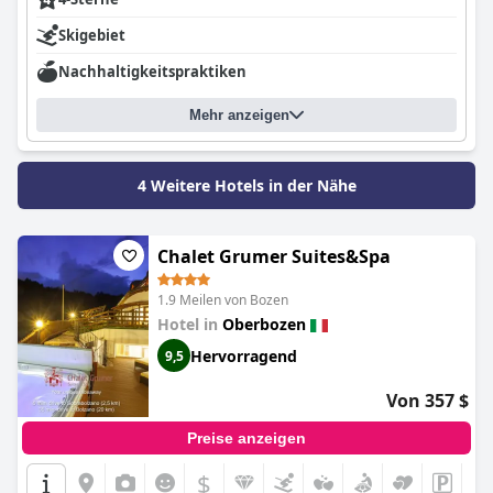
Skigebiet
Nachhaltigkeitspraktiken
Mehr anzeigen
4 Weitere Hotels in der Nähe
Chalet Grumer Suites&Spa
1.9 Meilen von Bozen
Hotel in
Oberbozen
Hervorragend
9,5
Von 357 $
Preise anzeigen
$