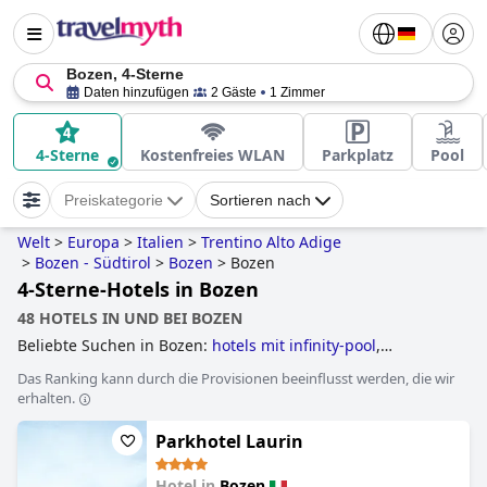
Bozen, 4-Sterne
Daten hinzufügen
2 Gäste
1 Zimmer
4-Sterne
Kostenfreies WLAN
Parkplatz
Pool
Preiskategorie
Sortieren nach
Welt
>
Europa
>
Italien
>
Trentino Alto Adige
>
Bozen - Südtirol
>
Bozen
>
Bozen
4-Sterne-Hotels in Bozen
48 HOTELS IN UND BEI BOZEN
Beliebte Suchen in Bozen:
hotels mit infinity-pool
,
familienhotels
,
4-sterne-hotels
and
5-sterne-hotels
.
Das Ranking kann durch die Provisionen beeinflusst werden, die wir
erhalten.
Parkhotel Laurin
Hotel in
Bozen