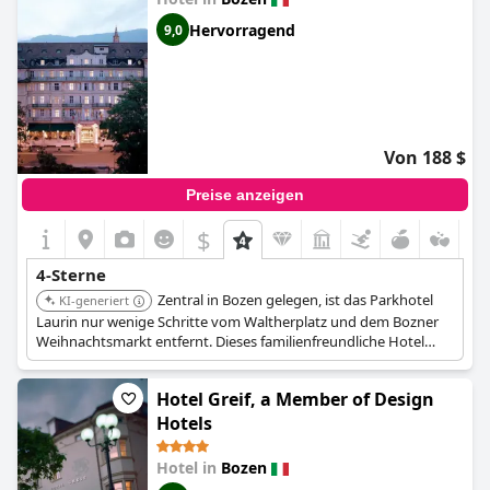
Hervorragend
9,0
Von 188 $
Preise anzeigen
$
4-Sterne
Zentral in Bozen gelegen, ist das Parkhotel
KI-generiert
Laurin nur wenige Schritte vom Waltherplatz und dem Bozner
Weihnachtsmarkt entfernt. Dieses familienfreundliche Hotel
bietet einen saisonalen Außenpool, Fahrradverleih, kostenlosen
WLAN-Internetzugang und Einkaufsmöglichkeiten vor Ort.
Hotel Greif, a Member of Design
Gäste können lokale Küche im Restaurant Laurin, einem der
Hotelrestaurants, genießen oder in der Bar/Lounge
Hotels
entspannen.
Hotel in
Bozen