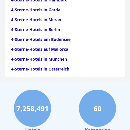
4-Sterne-Hotels in Garda
4-Sterne-Hotels in Meran
4-Sterne-Hotels in Berlin
4-Sterne-Hotels am Bodensee
4-Sterne-Hotels auf Mallorca
4-Sterne-Hotels in München
4-Sterne-Hotels in Österreich
4-Sterne-Hotels auf Gran Canaria
4-Sterne-Hotels im Moseltal
4-Sterne-Hotels in Bayern
7,258,491
60
4-Sterne-Hotels in Tirol
4-Sterne-Hotels an der Ostsee
4-Sterne-Hotels in Deutschland