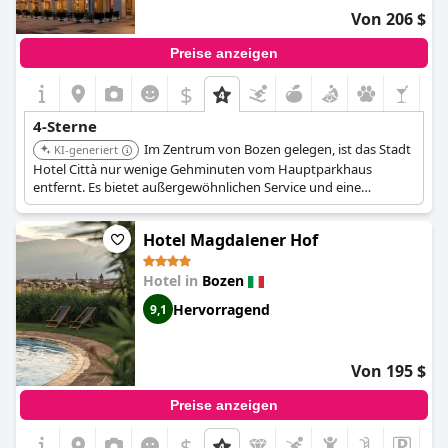
Von 206 $
Preise anzeigen
$
4-Sterne
Im Zentrum von Bozen gelegen, ist das Stadt
KI-generiert
Hotel Città nur wenige Gehminuten vom Hauptparkhaus
entfernt. Es bietet außergewöhnlichen Service und eine
erstklassige Lage, um die Stadt zu erkunden.
Hotel Magdalener Hof
Hotel in
Bozen
Hervorragend
9,1
Von 195 $
Preise anzeigen
$