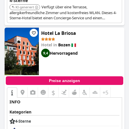
4-Sterne
Ausstattung widerspiegelt. Im Allgemeinen gibt es zwar Raum
Verfügt über eine Terrasse,
für Verbesserungen, insbesondere um sich vollständig an die
KI-generiert
Erwartungen eines Vier-Sterne-Hotels anzupassen, aber das
allergikerfreundliche Zimmer und kostenfreies WLAN. Dieses 4-
Hotel hat Aspekte, die die Marke lobenswert treffen.
Sterne-Hotel bietet einen Concierge-Service und einen
Tourenschalter. Es liegt im Umkreis von 26 km vom Karersee.
Hotel La Briosa
Hotel in
Bozen
Hervorragend
9,4
Preise anzeigen
$
+5
INFO
Kategorien
4-Sterne