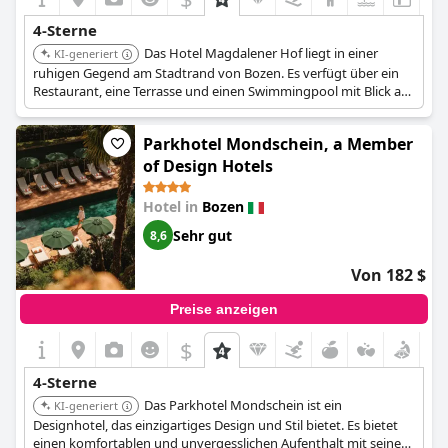
4-Sterne
Das Hotel Magdalener Hof liegt in einer
KI-generiert
ruhigen Gegend am Stadtrand von Bozen. Es verfügt über ein
Restaurant, eine Terrasse und einen Swimmingpool mit Blick auf
die Dolomiten. Das Hotel bietet kostenlose Parkplätze und eine
ruhige Umgebung.
Parkhotel Mondschein, a Member
of Design Hotels
Hotel in
Bozen
Sehr gut
8,6
Von 182 $
Preise anzeigen
$
4-Sterne
Das Parkhotel Mondschein ist ein
KI-generiert
Designhotel, das einzigartiges Design und Stil bietet. Es bietet
einen komfortablen und unvergesslichen Aufenthalt mit seinem