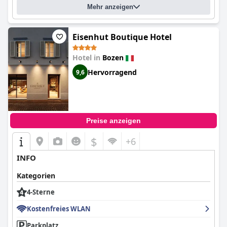
Mehr anzeigen
Eisenhut Boutique Hotel
Hotel in
Bozen
Hervorragend
9,6
Preise anzeigen
$
+6
INFO
Kategorien
4-Sterne
Kostenfreies WLAN
Parkplatz