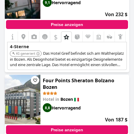
Hervorragend
9,1
Von 232 $
Preise anzeigen
$
4-Sterne
Das Hotel Greif befindet sich am Waltherplatz
KI-generiert
in Bozen. Als Designhotel bietet es einzigartige Designelemente
und eine zentrale Lage. Das Hotel ermöglicht einen stilvollen
und komfortablen Aufenthalt im Herzen von Bozen.
Four Points Sheraton Bolzano
Bozen
Hotel in
Bozen
Hervorragend
8,8
Von 187 $
Preise anzeigen