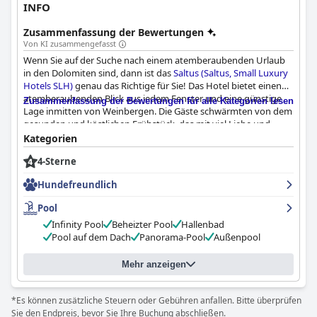
INFO
Zusammenfassung der Bewertungen
Von KI zusammengefasst
Wenn Sie auf der Suche nach einem atemberaubenden Urlaub
in den Dolomiten sind, dann ist das
Saltus (Saltus, Small Luxury
Hotels SLH)
genau das Richtige für Sie! Das Hotel bietet einen
atemberaubenden Blick aus jedem Fenster und eine günstige
Zusammenfassung der Bewertungen für alle Kategorien lesen
Lage inmitten von Weinbergen. Die Gäste schwärmten von dem
gesunden und köstlichen Frühstück, das mit viel Liebe und
Sorgfalt serviert wird, sowie von den abendlichen Abendessen
Kategorien
mit einer abwechslungsreichen und ausgewogenen Speisekarte
4-Sterne
aus der Region. Die Zimmer sind geräumig, stilvoll und modern
und bieten einen idealen Rückzugsort für diejenigen, die etwas
Hundefreundlich
anderes suchen. Das Personal ist einladend, freundlich und stets
bemüht, die Wünsche der Gäste zu erfüllen. Das Spa ist ein
Pool
wahrgewordener Traum und bietet eine ruhige Oase für alle, die
Infinity Pool
Beheizter Pool
Hallenbad
sich selbst pflegen und entspannen möchten, mit
Pool auf dem Dach
Panorama-Pool
Außenpool
verschiedenen Behandlungen, Saunen und Pools, darunter ein
atemberaubender Infinity-Pool auf dem Dach. Alles in allem
bietet das
Saltus (Saltus, Small Luxury Hotels SLH)
eine
Mehr anzeigen
außergewöhnliche Erfahrung, die Sie erfrischt und verjüngt
zurücklassen wird.
*Es können zusätzliche Steuern oder Gebühren anfallen. Bitte überprüfen
Sie den Endpreis, bevor Sie Ihre Buchung abschließen.