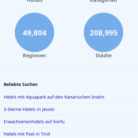
Hotels
Kategorien
4-Sterne-Hotels in Tegernsee
4-Sterne-Hotels in Dresden
4-Sterne-Hotels in Neustift im Stubaital
49,804
208,995
4-Sterne-Hotels in NRW
4-Sterne-Hotels in Baiersbronn
Regionen
Städte
4-Sterne-Hotels in Alanya
4-Sterne-Hotels in Bad Birnbach
4-Sterne-Hotels in Trier
Beliebte Suchen
4-Sterne-Hotels in Franken
Hotels mit Aquapark auf den Kanarischen Inseln
4-Sterne-Hotels in Maspalomas
3-Sterne-Hotels in Jesolo
4-Sterne-Hotels in Sizilien
Erwachsenenhotels auf Korfu
Hotels mit Pool in Tirol