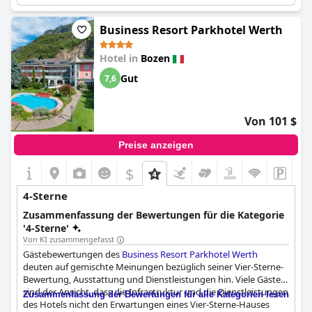
wie z.B. die Zimmerbeleuchtung und der Handtuchwechsel,
fehlten, wurde das Hotel insgesamt als eine echte Vier-Sterne-
Option angesehen. Die Gäste schätzten vor allem die Bolzano
Business Resort Parkhotel Werth
Card, die ihnen während ihres Aufenthalts einen Mehrwert bot.
Hotel in
Bozen
Gut
7,6
Von 101 $
Preise anzeigen
$
4-Sterne
Zusammenfassung der Bewertungen für die Kategorie
'4-Sterne'
Von KI zusammengefasst
Gästebewertungen des
Business Resort Parkhotel Werth
deuten auf gemischte Meinungen bezüglich seiner Vier-Sterne-
Bewertung, Ausstattung und Dienstleistungen hin. Viele Gäste
sind der Ansicht, dass die Infrastruktur und die Dienstleistungen
Zusammenfassung der Bewertungen für alle Kategorien lesen
des Hotels nicht den Erwartungen eines Vier-Sterne-Hauses