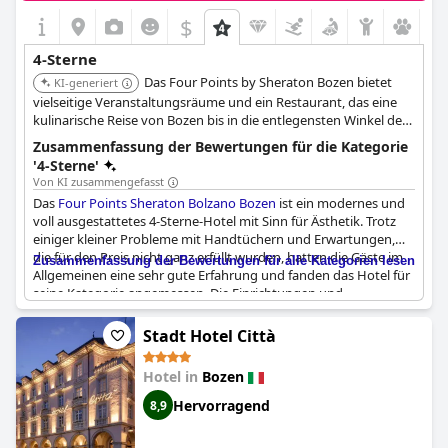
$
4-Sterne
Das Four Points by Sheraton Bozen bietet
KI-generiert
vielseitige Veranstaltungsräume und ein Restaurant, das eine
kulinarische Reise von Bozen bis in die entlegensten Winkel der
Welt verspricht. Entspannen Sie im 7th Heaven Beauty &
Zusammenfassung der Bewertungen für die Kategorie
Wellness im obersten Stockwerk des Hotels mit einem
'4-Sterne'
beheizten Pool, einer Sauna und einem Dampfbad mit Blick auf
Von KI zusammengefasst
die Bozener Skyline.
Das
Four Points Sheraton Bolzano Bozen
ist ein modernes und
voll ausgestattetes 4-Sterne-Hotel mit Sinn für Ästhetik. Trotz
einiger kleiner Probleme mit Handtüchern und Erwartungen,
die für den Preis nicht ganz erfüllt wurden, hatten die Gäste im
Zusammenfassung der Bewertungen für alle Kategorien lesen
Allgemeinen eine sehr gute Erfahrung und fanden das Hotel für
seine Kategorie angemessen. Die Einrichtungen und
Annehmlichkeiten wurden gelobt und das Hotel ist Teil einer
größeren Kette. Bozen selbst wurde ebenfalls als schöner Ort für
Stadt Hotel Città
einen Aufenthalt bezeichnet.
Hotel in
Bozen
Hervorragend
8,9