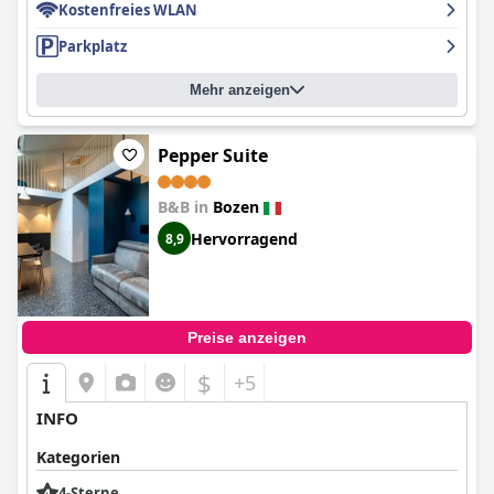
Kostenfreies WLAN
Parkplatz
Mehr anzeigen
Pepper Suite
B&B in
Bozen
Hervorragend
8,9
Preise anzeigen
$
+5
INFO
Kategorien
4-Sterne