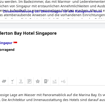
u werden. Im Badezimmer, das mit Marmor- und Lederelementen au
zeichen von Singapur mit erstaunlichen Annehmlichkeiten und Aus
e einen Aufenthalt zu einem einmaligen Erlebnis machen. Alles ist 
Zusammenfassung der Bewertungen für alle Kategorien lesen
ür das atemberaubende Anwesen und die vorhandenen Einrichtunge
milienfreundlich. Es ist nicht die billigste Option, aber das Geld 
infach fantastisch und der Service übertrifft Ihre Erwartungen. De
aber insgesamt ist es ein Muss.
llerton Bay Hotel Singapore
Singapur
orragend
+6
klassige Lage am Wasser mit Panoramablick auf die Marina Bay. Es 
 Die Architektur und Innenausstattung des Hotels sind darauf aus