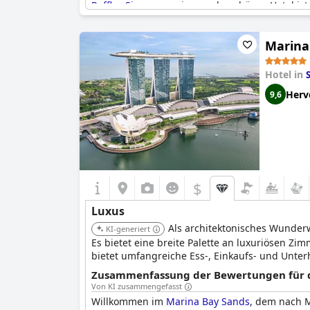
Raffles Singapore
ein wunderschönes Hotel ist, 
Marina
Hotel in
Herv
9,6
$
Luxus
Als architektonisches Wunderw
KI-generiert
Es bietet eine breite Palette an luxuriösen Zi
bietet umfangreiche Ess-, Einkaufs- und Unte
Zusammenfassung der Bewertungen für di
Von KI zusammengefasst
Willkommen im
Marina Bay Sands
, dem nach M