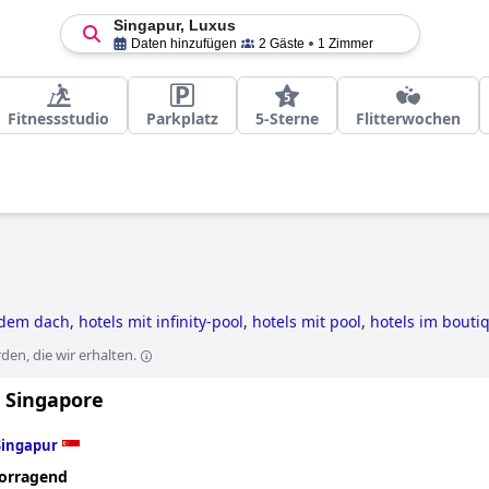
Singapur, Luxus
Daten hinzufügen
2 Gäste
1 Zimmer
Fitnessstudio
Parkplatz
5-Sterne
Flitterwochen
f dem dach
,
hotels mit infinity-pool
,
hotels mit pool
,
hotels im boutiq
en, die wir erhalten.
a Singapore
Singapur
orragend