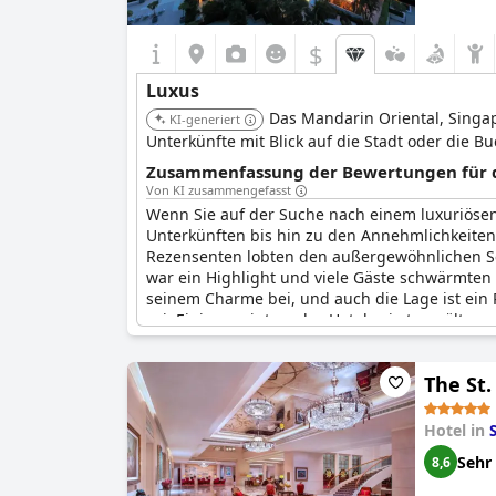
$
Luxus
Das Mandarin Oriental, Singapu
KI-generiert
Unterkünfte mit Blick auf die Stadt oder die 
Zusammenfassung der Bewertungen für di
Von KI zusammengefasst
Wenn Sie auf der Suche nach einem luxuriösen 
Unterkünften bis hin zu den Annehmlichkeiten, 
Rezensenten lobten den außergewöhnlichen Serv
war ein Highlight und viele Gäste schwärmten 
seinem Charme bei, und auch die Lage ist ein
sei. Einige meinten, das Hotel sei etwas ält
Luxushotel mit einer erstaunlichen Atmosphäre
The St.
Hotel in
Sehr
8,6