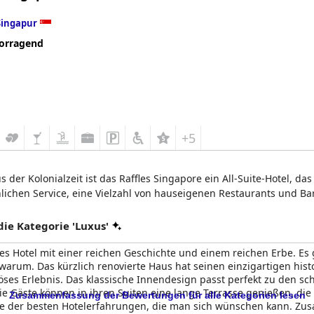
Singapur
orragend
+5
 der Kolonialzeit ist das Raffles Singapore ein All-Suite-Hotel, das
lichen Service, eine Vielzahl von hauseigenen Restaurants und Ba
e Kategorie 'Luxus'
ses Hotel mit einer reichen Geschichte und einem reichen Erbe. Es
n, warum. Das kürzlich renovierte Haus hat seinen einzigartigen h
riöses Erlebnis. Das klassische Innendesign passt perfekt zu den
Die Gäste können in ihren Suiten eine lange Terrasse genießen, die
Zusammenfassung der Bewertungen für alle Kategorien lesen
ine der besten Hotelerfahrungen, die man sich wünschen kann. Zu