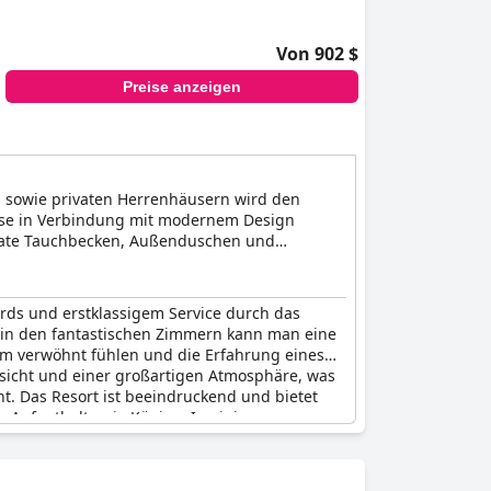
Von 902 $
Preise anzeigen
en sowie privaten Herrenhäusern wird den
üsse in Verbindung mit modernem Design
ivate Tauchbecken, Außenduschen und
rds und erstklassigem Service durch das
d in den fantastischen Zimmern kann man eine
um verwöhnt fühlen und die Erfahrung eines
ssicht und einer großartigen Atmosphäre, was
ht. Das Resort ist beeindruckend und bietet
s Aufenthalts wie Könige. In einigen
rotz des hohen Preises und des Luxus-
sa und bietet einen erstaunlichen und wirklich