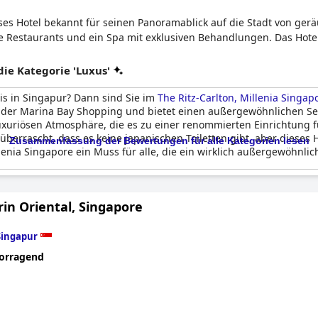
eses Hotel bekannt für seinen Panoramablick auf die Stadt von ge
te Restaurants und ein Spa mit exklusiven Behandlungen. Das Hot
e Kategorie 'Luxus'
is in Singapur? Dann sind Sie im
The Ritz-Carlton, Millenia Singap
ie der Marina Bay Shopping und bietet einen außergewöhnlichen S
xuriösen Atmosphäre, die es zu einer renommierten Einrichtung fü
berrascht, dass es keine japanischen Toiletten gibt, aber dieses
Zusammenfassung der Bewertungen für alle Kategorien lesen
llenia Singapore ein Muss für alle, die ein wirklich außergewöhnli
in Oriental, Singapore
Singapur
orragend