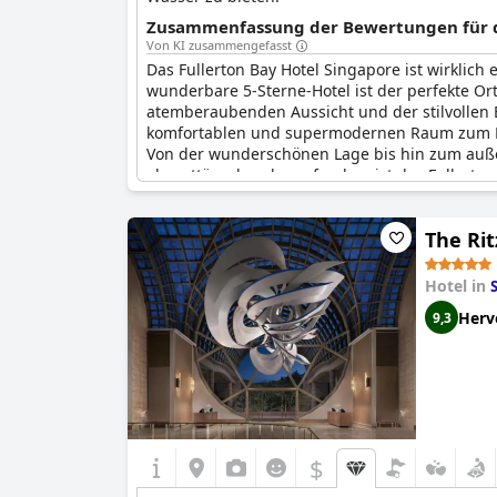
Zusammenfassung der Bewertungen für di
Von KI zusammengefasst
Das Fullerton Bay Hotel Singapore ist wirklich 
wunderbare 5-Sterne-Hotel ist der perfekte Ort
atemberaubenden Aussicht und der stilvollen 
komfortablen und supermodernen Raum zum Ents
Von der wunderschönen Lage bis hin zum außer
als enttäuschend empfanden, ist das Fullerton
The Rit
Hotel in
Herv
9,3
$