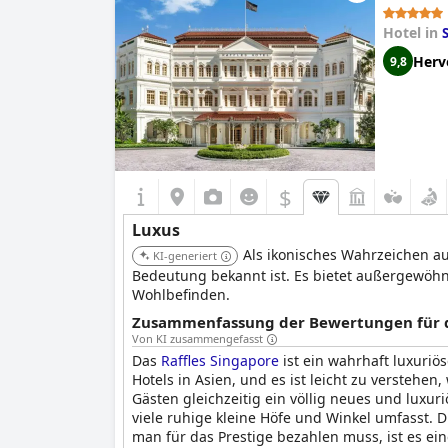
Hotel in
Herv
9,8
$
Luxus
Als ikonisches Wahrzeichen aus
KI-generiert
Bedeutung bekannt ist. Es bietet außergewöhn
Wohlbefinden.
Zusammenfassung der Bewertungen für di
Von KI zusammengefasst
Das
Raffles Singapore
ist ein wahrhaft luxuriö
Hotels in Asien, und es ist leicht zu verstehe
Gästen gleichzeitig ein völlig neues und luxu
viele ruhige kleine Höfe und Winkel umfasst. 
man für das Prestige bezahlen muss, ist es e