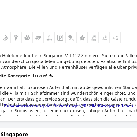
+6
 Hotelunterkünfte in Singapur. Mit 112 Zimmern, Suiten und Vill
iner wunderschön gestalteten Umgebung geboten. Asiatische Einfl
e Atmosphäre. Die Villen und Herrenhäuser verfügen alle über pr
e Kategorie 'Luxus'
inen wahrhaft luxuriösen Aufenthalt mit außergewöhnlichen Standa
d die Villa mit 1 Schlafzimmer sind wunderschön eingerichtet, un
. Der erstklassige Service sorgt dafür, dass sich die Gäste rund
 befindet sich in einer fantastischen Lage mit hervorragender Au
Zusammenfassung der Bewertungen für alle Kategorien lesen
ogar in Südostasien, für einen luxuriösen, ruhigen Aufenthalt mac
stezufriedenheit ist hoch und viele Gäste fühlten sich während ihre
andard im Vergleich zu früheren Aufenthalten gesunken ist und t
 Insgesamt ist das Capella Hotel das Juwel in der Krone von Sento
 Singapore