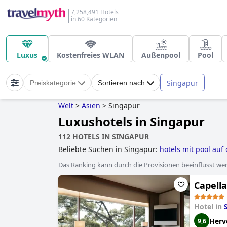
7,258,491 Hotels
in 60 Kategorien
Luxus
Kostenfreies WLAN
Außenpool
Pool
Singapur
Preiskategorie
Sortieren nach
Welt
>
Asien
>
Singapur
Luxushotels in Singapur
112 HOTELS IN SINGAPUR
Beliebte Suchen in Singapur:
hotels mit pool au
Das Ranking kann durch die Provisionen beeinflusst werd
Capell
Hotel in
Herv
9,6