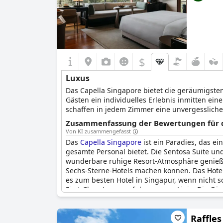
$
Luxus
Das Capella Singapore bietet die geräumigsten
Gästen ein individuelles Erlebnis inmitten e
schaffen in jedem Zimmer eine unvergesslich
Badewannen.
Zusammenfassung der Bewertungen für di
Von KI zusammengefasst
Das
Capella Singapore
ist ein Paradies, das e
gesamte Personal bietet. Die Sentosa Suite un
wunderbare ruhige Resort-Atmosphäre genießen
Sechs-Sterne-Hotels machen können. Das Hotel
es zum besten Hotel in Singapur, wenn nicht s
First-Class-Luxus auf der ganzen Linie. Die Gä
Bewertungen wird jedoch erwähnt, dass der St
Brandings nicht ihren Erwartungen entspricht.
Raffles
entspannenden Luxusaufenthalt.