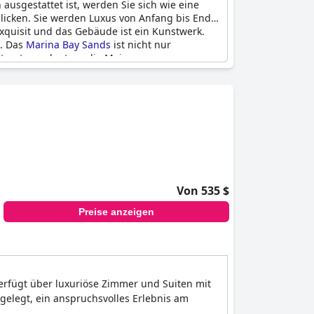
sgestattet ist, werden Sie sich wie eine
blicken. Sie werden Luxus von Anfang bis Ende
exquisit und das Gebäude ist ein Kunstwerk.
n. Das
Marina Bay Sands
ist nicht nur
ist gut angelegt, so die Meinung unserer
r einzige Nachteil ist, dass einige Gäste die
Von 535 $
Preise anzeigen
verfügt über luxuriöse Zimmer und Suiten mit
gelegt, ein anspruchsvolles Erlebnis am