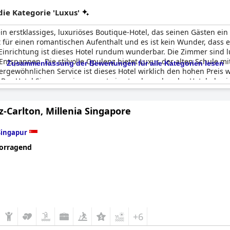
e Kategorie 'Luxus'
ein erstklassiges, luxuriöses Boutique-Hotel, das seinen Gästen ei
 für einen romantischen Aufenthalt und es ist kein Wunder, dass es
Einrichtung ist dieses Hotel rundum wunderbar. Die Zimmer sind l
pannen. Die stilvolle Opulenz bietet Luxus der alten Schule mit
Zusammenfassung der Bewertungen für alle Kategorien lesen
gewöhnlichen Service ist dieses Hotel wirklich den hohen Preis w
 Bay Hotel Singapore insgesamt ein atemberaubendes Hotel, das in
z-Carlton, Millenia Singapore
Singapur
orragend
+6