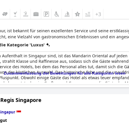
+3
r, ist bekannt für seinen exzellenten Service und seine erstklassi
Bucht, eine Vielzahl von gastronomischen Erlebnissen und ein ange
e Kategorie 'Luxus'
Aufenthalt in Singapur sind, ist das Mandarin Oriental auf jeden F
strahlt Klasse und Raffinesse aus, sodass sich die Gäste während 
ice des Hotels, bei dem das Personal alles tut, damit sich die G
von der köstlichen Auswahl. Das historische Erbe und die unaufdr
Zusammenfassung der Bewertungen für alle Kategorien lesen
 Pluspunkt. Obwohl einige Gäste das Hotel als etwas teuer empfan
er und abgenutzt, aber im Großen und Ganzen waren die Gäste der 
 und Erfahrung ist.
 Regis Singapore
Singapur
 gut