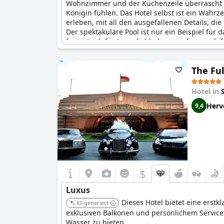
Wohnzimmer und der Küchenzeile überrascht z
Königin fühlen. Das Hotel selbst ist ein Wahr
erleben, mit all den ausgefallenen Details, di
Der spektakuläre Pool ist nur ein Beispiel f
fantastisch für Luxusliebhaber, sondern auch fa
Rezensenten. Das Hotel und das Personal sind e
Kosten als nicht "luxuriös" genug empfanden, 
The Fu
Hotel in
Herv
9,4
$
Luxus
Dieses Hotel bietet eine erst
KI-generiert
exklusiven Balkonen und persönlichem Service.
Wasser zu bieten.