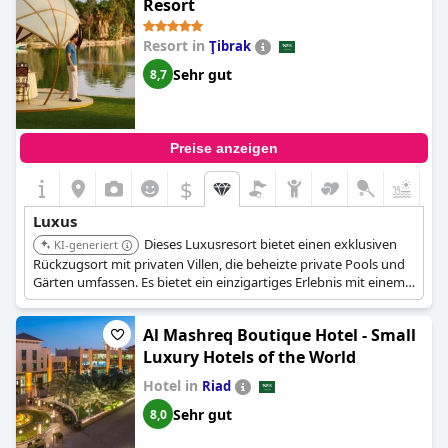
Resort
Gleichgewicht zwischen Eleganz und Komfort mit
außergewöhnlichem Service des Personals beschrieben. Die
Resort in
Ţibrak
Gäste loben auch das fantastische Frühstück und die luxuriöse
Einrichtung und Möblierung. Obwohl einige Gäste einen
Sehr gut
8,7
längeren Check-in-Prozess bemängelten, wird der Aufenthalt
insgesamt als مذهل فخامة الديكور وجودة الاثاث und tadelloser
Service beschrieben.
Preise anzeigen
$
Luxus
Dieses Luxusresort bietet einen exklusiven
KI-generiert
Rückzugsort mit privaten Villen, die beheizte private Pools und
Gärten umfassen. Es bietet ein einzigartiges Erlebnis mit einem
angrenzenden Safaripark, einem 18-Loch-Golfplatz und
umfangreichen Freizeiteinrichtungen.
Al Mashreq Boutique Hotel - Small
Luxury Hotels of the World
Hotel in
Riad
Sehr gut
8,0