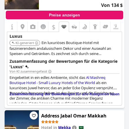
Von 134 $
Preise anzeigen
$
Luxus
Ein luxuriöses Boutique-Hotel mit
KI-generiert
faszinierendem andalusischem Dekor und einer Auswahl an
Speisen und Getränken. Es zeichnet sich durch seine
individualistische Architektur, das Engagement für hohe
Zusammenfassung der Bewertungen für die Kategorie
Servicestandards, einen umfassenden Spa-Bereich und einen
'Luxus'
Innenpool aus.
Von KI zusammengefasst
Eingebettet in ein edles Ambiente, sticht das
Al Mashreq
Boutique Hotel - Small Luxury Hotels of the World
als ein
luxuriöses Juwel hervor, das an jeder Ecke Opulenz versprüht.
Besonders hervorzuheben ist das Design und die Einrichtung
Zusammenfassung der Bewertungen für alle Kategorien lesen
der Zimmer, die antiken Charme mit moderner Eleganz
verbinden. Gäste können sich auf Fünf-Sterne-Service freuen
und während ihres Aufenthalts schöne und wundervolle Details
genießen. Das Hotel bietet luxuriöse Spa-Einrichtungen und
Address Jabal Omar Makkah
gewährleistet ein hohes Maß an Komfort und ästhetischem
Genuss.
Hotel in
Mekka