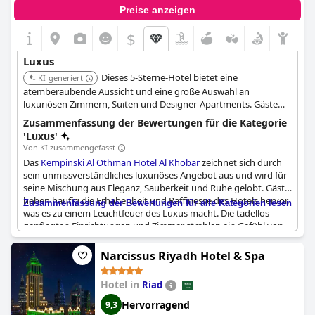
Preise anzeigen
$
Luxus
Dieses 5-Sterne-Hotel bietet eine
KI-generiert
atemberaubende Aussicht und eine große Auswahl an
luxuriösen Zimmern, Suiten und Designer-Apartments. Gäste
können exquisite kulinarische Erlebnisse in mehreren
Zusammenfassung der Bewertungen für die Kategorie
Restaurants genießen und im Kempinski The Spa mit beheiztem
'Luxus'
Pool und therapeutischen Behandlungen entspannen.
Von KI zusammengefasst
Das
Kempinski Al Othman Hotel Al Khobar
zeichnet sich durch
sein unmissverständliches luxuriöses Angebot aus und wird für
seine Mischung aus Eleganz, Sauberkeit und Ruhe gelobt. Gäste
heben häufig die Erhabenheit und Raffinesse des Hotels hervor,
Zusammenfassung der Bewertungen für alle Kategorien lesen
was es zu einem Leuchtfeuer des Luxus macht. Die tadellos
gepflegten Einrichtungen und Zimmer strahlen ein Gefühl von
Opulenz aus, das durch stilvolles Dekor und elegante Möbel
noch verstärkt wird. Jedes Detail, von den geräumigen Suiten
Narcissus Riyadh Hotel & Spa
bis zur eleganten Badezimmerbeleuchtung, trägt zu einem
Gesamtambiente von Eleganz und Ruhe bei.
Hotel in
Riad
Der Ruf des Hotels wird durch seine Zugehörigkeit zur
Hervorragend
9,3
Kempinski-Gruppe gestärkt, die für ihre herausragende