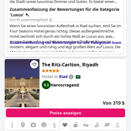
die Stadt sowie luxuriöse Zimmer und Suiten. Es bietet einen
Außenpool, ein Spa und elegant eingerichtete Zimmer mit
Zusammenfassung der Bewertungen für die Kategorie
modernen Möbeln und Marmorbädern, die anspruchsvolle
'Luxus'
Reisende ansprechen.
Von KI zusammengefasst
Wenn Sie einen luxuriösen Aufenthalt in Riad suchen, sind Sie im
Four Seasons Hotel genau richtig. Dieses außergewöhnliche
Hotel zeichnet sich durch ein hohes Maß an Luxus aus, was
unsere Gäste sehr zu schätzen wussten. Die Einrichtung ist
Zusammenfassung der Bewertungen für alle Kategorien lesen
modern, elegant und ruhig und legt großen Wert auf Luxus. Die
Mitarbeiter sind gut ausgebildet und sorgen dafür, dass man
sich bestens um Sie kümmert. Der Ort ist prächtig mit üppigem
Mobiliar, das eine königliche Atmosphäre ausstrahlt. Die
The Ritz-Carlton, Riyadh
Innenausstattung der Zimmer ist außergewöhnlich und strahlt
Luxus aus. Die Gäste haben sich nur positiv über ihren
Hotel in
Riad
Aufenthalt geäußert, und einige gaben an, dass sie während
ihres Aufenthalts keinen einzigen Fehler finden konnten. Das
Hervorragend
9,3
Four Seasons Hotel Riyadh
mag zwar etwas teurer sein, aber es
bietet außergewöhnlichen Luxus und ist den Aufwand auf jeden
Fall wert!
Von 319 $
Preise anzeigen
$