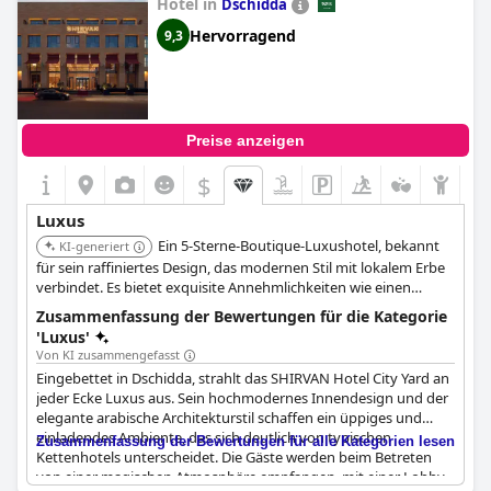
Hotel in
Dschidda
Hervorragend
9,3
Preise anzeigen
$
Luxus
Ein 5-Sterne-Boutique-Luxushotel, bekannt
KI-generiert
für sein raffiniertes Design, das modernen Stil mit lokalem Erbe
verbindet. Es bietet exquisite Annehmlichkeiten wie einen
Außenpool, ein Fitnesscenter und eine Sauna, die einen intimen
Zusammenfassung der Bewertungen für die Kategorie
Luxusaufenthalt ermöglichen.
'Luxus'
Von KI zusammengefasst
Eingebettet in Dschidda, strahlt das SHIRVAN Hotel City Yard an
jeder Ecke Luxus aus. Sein hochmodernes Innendesign und der
elegante arabische Architekturstil schaffen ein üppiges und
einladendes Ambiente, das sich deutlich von typischen
Zusammenfassung der Bewertungen für alle Kategorien lesen
Kettenhotels unterscheidet. Die Gäste werden beim Betreten
von einer magischen Atmosphäre empfangen, mit einer Lobby