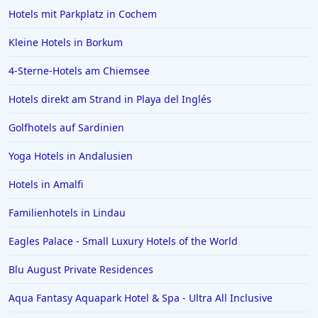
Hotels mit Parkplatz in Cochem
Luxushotels in Abu Dhabi
Kleine Hotels in Borkum
Luxushotels auf den Seychellen
4-Sterne-Hotels am Chiemsee
Luxushotels in Basel
Luxushotels in Apulien
Hotels direkt am Strand in Playa del Inglés
Luxushotels in Provence Alpes Cote d Azur
Golfhotels auf Sardinien
Luxushotels in Capri
Yoga Hotels in Andalusien
Hotels in Amalfi
Familienhotels in Lindau
Eagles Palace - Small Luxury Hotels of the World
Blu August Private Residences
Aqua Fantasy Aquapark Hotel & Spa - Ultra All Inclusive