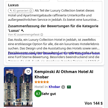
Luxus
Als Teil der Luxury Collection bietet dieses
KI-generiert
Hotel und Apartmentgebäude raffinierte Unterkünfte und
außergewöhnlichen Service in Jeddah. Es bietet eine luxuriöse
Basis mit gehobenen Annehmlichkeiten und einem Fokus auf
Zusammenfassung der Bewertungen für die Kategorie
einzigartige Erlebnisse.
'Luxus'
Von KI zusammengefasst
Das Assila, ein Luxury Collection Hotel in Jeddah, ist zweifellos
eine erstklassige Option für alle, die ein luxuriöses Hotelerlebnis
suchen. Das Design und die Ausstattung des Hotels sowie seine
Einrichtungen sind atemberaubend und verdienen mehr als nur
Zusammenfassung der Bewertungen für alle Kategorien lesen
eine Fünf-Sterne-Bewertung. Besonders beeindruckend sind die
Zimmer, die sich durch ein atemberaubendes Design und Möbel
auszeichnen. Die Gäste loben die Ruhe, die das Hotel bietet, und
viele meinen, es verdiene eine Bewertung mit sieben Sternen.
Kempinski Al Othman Hotel Al
Das Assila ist ein wirklich elegantes Hotel, in dem sowohl das
Khobar
Personal als auch die Lage und die Zimmer beeindruckend sind.
Alles an diesem Hotel schreit nach Luxus. Es besteht kein
Hotel in
Khobar
Zweifel, dass ein Aufenthalt im Assila ein unvergessliches,
schönes und luxuriöses Erlebnis ist.
Sehr gut
8,7
Von 144 $