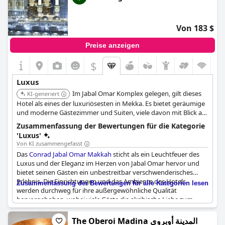
einen hochwertigen Service zu legen, sind unübersehbar. Das
Hotel ist wunderschön, entspannend und komfortabel und
weckt in seinen Gästen ein Gefühl der Ehrfurcht und des
Von 183 $
Staunens. Insgesamt ist das
Raffles Makkah Palace
in jeder
Hinsicht ein ausgezeichnetes, luxuriöses Hotel.
Preise anzeigen
$
Luxus
Im Jabal Omar Komplex gelegen, gilt dieses
KI-generiert
Hotel als eines der luxuriösesten in Mekka. Es bietet geräumige
und moderne Gästezimmer und Suiten, viele davon mit Blick auf
die Haram. Das Hotel verfügt über erstklassige Einrichtungen
Zusammenfassung der Bewertungen für die Kategorie
und Premium-Annehmlichkeiten.
'Luxus'
Von KI zusammengefasst
Das
Conrad Jabal Omar Makkah
sticht als ein Leuchtfeuer des
Luxus und der Eleganz im Herzen von Jabal Omar hervor und
bietet seinen Gästen ein unbestreitbar verschwenderisches
Erlebnis. Die Einrichtungen und das Ambiente des Hotels
Zusammenfassung der Bewertungen für alle Kategorien lesen
werden durchweg für ihre außergewöhnliche Qualität
hervorgehoben, wobei viele Gäste die akribische Liebe zum
Detail schätzen, die sich im gesamten Anwesen zeigt. Der Luxus
erstreckt sich auch auf die Zimmer, die für ihren Komfort, ihre
The Oberoi Madina المدينة أوبروي