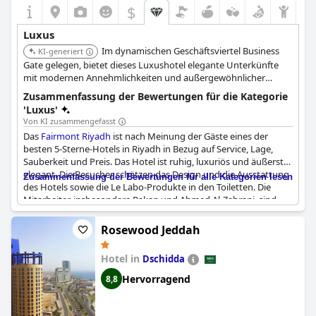
$
Luxus
Im dynamischen Geschäftsviertel Business
KI-generiert
Gate gelegen, bietet dieses Luxushotel elegante Unterkünfte
mit modernen Annehmlichkeiten und außergewöhnlicher
Gastronomie. Es verfügt über ein luxuriöses Spa, einen
Zusammenfassung der Bewertungen für die Kategorie
Innenpool und liegt günstig in der Nähe des Riyadh Front
'Luxus'
Komplexes.
Von KI zusammengefasst
Das
Fairmont Riyadh
ist nach Meinung der Gäste eines der
besten 5-Sterne-Hotels in Riyadh in Bezug auf Service, Lage,
Sauberkeit und Preis. Das Hotel ist ruhig, luxuriös und äußerst
elegant. Die Besucher schätzen das Design und die Ausstattung
Zusammenfassung der Bewertungen für alle Kategorien lesen
des Hotels sowie die Le Labo-Produkte in den Toiletten. Die
Mitarbeiter, insbesondere Rakan und Ahmed Al-Zahrani, sind
höflich, freundlich und professionell und sorgen für einen
reibungslosen Check-in und Check-out. Das Hotel ist sauber,
Rosewood Jeddah
ruhig und luxuriös und bietet einen hervorragenden Service,
einschließlich des Restaurants und des Cafés. Die Zimmer sind
Hotel in
Dschidda
geräumig, komfortabel und wunderschön eingerichtet. Das
Fairmont Riyadh
ist ein Muss für jeden, der den luxuriösen
Hervorragend
8,8
Lebensstil eines Fünf-Sterne-Hotels in Riyadh erleben möchte.