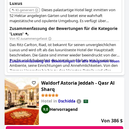
Luxus
Dieses palastartige Hotel liegt inmitten von
KI-generiert
52 Hektar angelegten Gärten und bietet eine wahrhaft
majestätische und opulente Umgebung. Es verfügt über
geräumige Suiten, ein Weltklasse-Spa, einen atemberaubenden
Zusammenfassung der Bewertungen für die Kategorie
Innenpool und außergewöhnliche Speisemöglichkeiten, die ein
'Luxus'
unvergessliches Luxuserlebnis bieten.
Von KI zusammengefasst
Das Ritz-Carlton, Riad, ist bekannt für seinen unvergleichlichen
Luxus und wird oft als das luxuriöseste Hotel der Hauptstadt
beschrieben. Die Gäste sind immer wieder beeindruckt von der
Pracht und Erhabenheit des Hotels und loben sein luxuriöses
Zusammenfassung der Bewertungen für alle Kategorien lesen
Ambiente, seine Einrichtungen und Annehmlichkeiten. Von den
Zimmer-Upgrades bis hin zu den kleinsten Details wird alles
sorgfältig gepflegt, um ein raffiniertes und gehobenes Erlebnis
zu gewährleisten.
Waldorf Astoria Jeddah - Qasr Al
Sharq
Die Gäste werden mit tadellosem Service durch das distinguierte
Personal empfangen, was zu einer Atmosphäre von Eleganz und
Hotel in
Dschidda
Raffinesse beiträgt. Die Sauberkeit und der Luxus des Hotels
sind in jeder Ecke offensichtlich, von der prachtvollen Lobby bis
Hervorragend
9,0
hin zu den gepflegten Zimmern.
Von 386 $
Das Ambiente des Hotels ist sowohl luxuriös als auch
organisiert, was es zu einem der ersten Ziele für diejenigen