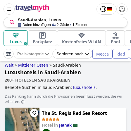
Saudi-Arabien, Luxus
Daten hinzufügen
2 Gäste
1 Zimmer
Luxus
Parkplatz
Kostenfreies WLAN
Pool
Mecca
Riad
Preiskategorie
Sortieren nach
Welt
>
Mittlerer Osten
>
Saudi-Arabien
Luxushotels in Saudi-Arabien
200+ HOTELS IN SAUDI-ARABIEN
Beliebte Suchen in Saudi-Arabien:
luxushotels
.
Das Ranking kann durch die Provisionen beeinflusst werden, die wir
erhalten.
The St. Regis Red Sea Resort
Hotel in
Ḩanak