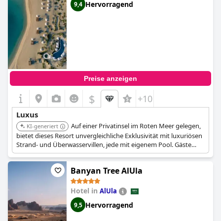
Hervorragend
9,4
Preise anzeigen
$
+10
Luxus
Auf einer Privatinsel im Roten Meer gelegen,
KI-generiert
bietet dieses Resort unvergleichliche Exklusivität mit luxuriösen
Strand- und Überwasservillen, jede mit eigenem Pool. Gäste
erhalten einen engagierten Butlerservice und haben Zugang zu
einem Signature-Spa und fünf verschiedenen Restaurants.
Banyan Tree AlUla
Hotel in
AlUla
Hervorragend
9,5