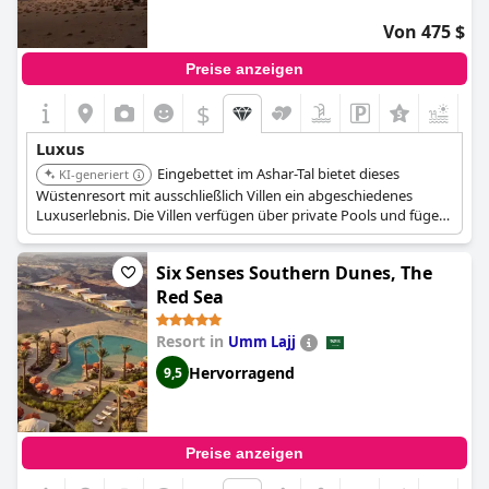
Von 475 $
Preise anzeigen
$
Luxus
Eingebettet im Ashar-Tal bietet dieses
KI-generiert
Wüstenresort mit ausschließlich Villen ein abgeschiedenes
Luxuserlebnis. Die Villen verfügen über private Pools und fügen
sich nahtlos in die natürliche Umgebung ein. Das Resort bietet
immersive Wellnessbehandlungen und authentische
Six Senses Southern Dunes, The
kulinarische Erlebnisse.
Red Sea
Resort in
Umm Lajj
Hervorragend
9,5
Preise anzeigen