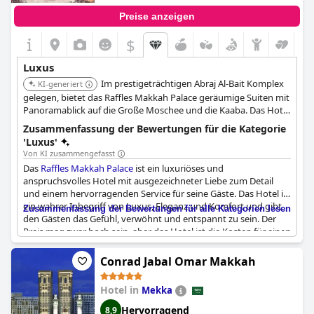
Preise anzeigen
$
Luxus
Im prestigeträchtigen Abraj Al-Bait Komplex
KI-generiert
gelegen, bietet das Raffles Makkah Palace geräumige Suiten mit
Panoramablick auf die Große Moschee und die Kaaba. Das Hotel
ist bekannt für seine klassische Eleganz und bietet einen 24-
Zusammenfassung der Bewertungen für die Kategorie
Stunden-Personal-Butler-Service. Es verfügt auch über
'Luxus'
verschiedene Speisemöglichkeiten und Annehmlichkeiten wie
Von KI zusammengefasst
ein Spa und ein türkisches Hamam.
Das
Raffles Makkah Palace
ist ein luxuriöses und
anspruchsvolles Hotel mit ausgezeichneter Liebe zum Detail
und einem hervorragenden Service für seine Gäste. Das Hotel ist
ein wahrer Inbegriff von Luxus, Eleganz und Komfort und gibt
Zusammenfassung der Bewertungen für alle Kategorien lesen
den Gästen das Gefühl, verwöhnt und entspannt zu sein. Der
Preis mag zwar hoch sein, aber das Hotel ist die Kosten für einen
unvergesslichen Aufenthalt im Herzen Mekkas allemal wert. Die
Zimmer des Palace sind von außergewöhnlicher Qualität und
Conrad Jabal Omar Makkah
zeichnen sich durch tadellose Sauberkeit, modernste
Einrichtungen und ein Höchstmaß an Komfort aus. Die
Hotel in
Mekka
Bemühungen der Hotelleitung, ein professionelles und
innovatives Umfeld zu schaffen und dabei den Schwerpunkt auf
Hervorragend
8,9