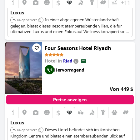
$
+11
Luxus
In einer abgelegenen Wüstenlandschaft
KI-generiert
gelegen, bietet dieses Resort atemberaubende Villen, die für
ultimativen Luxus und einen Fokus auf Wellness konzipiert sind.
Es bietet ein immersives Rückzugserlebnis mit
außergewöhnlichen Annehmlichkeiten und einer Verbindung
Four Seasons Hotel Riyadh
zur Natur.
Hotel in
Riad
Hervorragend
9,1
Von 449 $
Preise anzeigen
$
Luxus
Dieses Hotel befindet sich im ikonischen
KI-generiert
Kingdom Centre und bietet einen atemberaubenden Blick auf