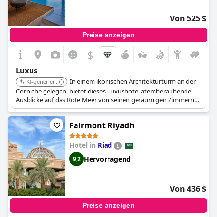
täglich Obstkörbe und Nüsse bereitgestellt. Es ist wahrlich ein
luxuriöser und ruhiger Ort zum Verweilen - ein Ort, der einem
Von 525 $
König würdig ist!
Preise anzeigen
$
Luxus
In einem ikonischen Architekturturm an der
KI-generiert
Corniche gelegen, bietet dieses Luxushotel atemberaubende
Ausblicke auf das Rote Meer von seinen geräumigen Zimmern
und Suiten. Es verfügt über umfangreiche
Wellnesseinrichtungen, darunter ein Spa, eine Sauna, einen
Fairmont Riyadh
Whirlpool, ein Hamam und mehrere gehobene gastronomische
Einrichtungen.
Hotel in
Riad
Hervorragend
9,2
Von 436 $
Preise anzeigen