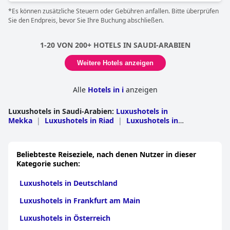
und einem Dekor, die schlichtweg fantastisch sind.
*Es können zusätzliche Steuern oder Gebühren anfallen. Bitte überprüfen
Sie den Endpreis, bevor Sie Ihre Buchung abschließen.
Die Zimmer sind außergewöhnlich sauber und geräumig, was
einen komfortablen und luxuriösen Aufenthalt gewährleistet.
Die Dienstleistungen des Hotels sind sorgfältig organisiert und
1-20 VON 200+ HOTELS IN SAUDI-ARABIEN
strahlen Opulenz aus, wodurch sich jeder Gast verwöhnt fühlt.
Das SHIRVAN Hotel City Yard zeichnet sich durch seine luxuriöse
Weitere Hotels anzeigen
und gepflegte Umgebung aus, zu der auch reizende Cafés
gehören, die zu einer energiegeladenen und lebhaften
Atmosphäre beitragen.
Alle
Hotels in i
anzeigen
Das Hotel kombiniert erfolgreich ein heimeliges Gefühl mit
Luxushotels in Saudi-Arabien
:
Luxushotels in
einem Resort-ähnlichen Erlebnis und findet so ein perfektes
Mekka
|
Luxushotels in Riad
|
Luxushotels in
Gleichgewicht zwischen Komfort und Extravaganz. Insgesamt
Medina
|
Luxushotels in Ash Sharqiyah
|
Luxushotels in
ist es eines der schönsten und entspannendsten Hotels, das
Asir
|
Luxushotels in Al Quassim
|
Luxushotels in
einen herrlichen, von Luxus umgebenen Aufenthalt verspricht.
Dschisan
|
Luxushotels in Tabuk
|
Luxushotels in Al
Beliebteste Reiseziele, nach denen Nutzer in dieser
Bahah
|
Luxushotels in Nadschran
|
Luxushotels in Ha
Kategorie suchen:
il
|
Luxushotels in Al Jawf
Luxushotels in Deutschland
Luxushotels in Frankfurt am Main
Luxushotels in Österreich