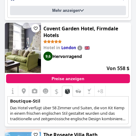
Mitarbeiter an der Rezeption besonders beeindruckend sind.
Insgesamt haben die Gäste das Hotel als eine zehn von zehn
Mehr anzeigen
Erfahrungen mit einem Gefühl des Glücks beschrieben, sobald
man es betritt.
Covent Garden Hotel, Firmdale
Hotels
Hotel in
London
Hervorragend
9,6
Von 558 $
Preise anzeigen
$
+8
Boutique-Stil
Das Hotel verfügt über 58 Zimmer und Suiten, die von Kit Kemp
in einem frischen englischen Stil gestaltet wurden und das
traditionelle und zeitgenössische englische Design kombinieren.
Jeder Zimmertyp zeichnet sich durch eine unverwechselbare
Dekoration und eine andere Farbpalette aus, die ihn einzigartig
The Roseate Villa Bath
machen und den Gästen ein neues Erlebnis bieten.