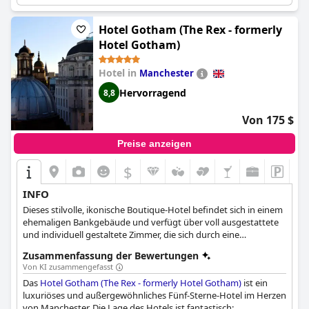
Charakter des Hotels zeigt sich in der kleinen Größe, der
erlesenen Atmosphäre und der schönen Einrichtung. Die Gäste
loben die Raffinesse und die warme Atmosphäre des Hotels, die
Hotel Gotham (The Rex - formerly
es zu einem angenehmen Aufenthaltsort machen. Verpassen Sie
Hotel Gotham)
nicht die Gelegenheit, dieses schöne Boutique-Hotel bei Ihrem
nächsten Besuch in Bath zu erleben!
Hotel in
Manchester
Hervorragend
8,8
Von 175 $
Preise anzeigen
$
INFO
Dieses stilvolle, ikonische Boutique-Hotel befindet sich in einem
ehemaligen Bankgebäude und verfügt über voll ausgestattete
und individuell gestaltete Zimmer, die sich durch eine
atemberaubende Mischung aus gewagten Farben, gewagten
Zusammenfassung der Bewertungen
Mustern und luxuriösen Stoffen auszeichnen.
Von KI zusammengefasst
Das
Hotel Gotham (The Rex - formerly Hotel Gotham)
ist ein
luxuriöses und außergewöhnliches Fünf-Sterne-Hotel im Herzen
von Manchester. Die Lage des Hotels ist fantastisch: