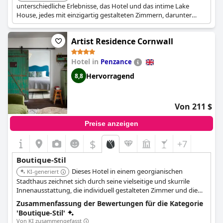
unterschiedliche Erlebnisse, das Hotel und das intime Lake
House, jedes mit einzigartig gestalteten Zimmern, darunter
einige mit privaten Whirlpools und Spa-Einrichtungen. Es bietet
einen hochgradig personalisierten Service, verfügt über ein
Artist Residence Cornwall
Michelin-Stern-Restaurant und bietet einzigartige Details wie
ansässige Alpakas.
Hotel in
Penzance
Hervorragend
8,8
Von 211 $
Preise anzeigen
$
+7
Boutique-Stil
Dieses Hotel in einem georgianischen
KI-generiert
Stadthaus zeichnet sich durch seine vielseitige und skurrile
Innenausstattung, die individuell gestalteten Zimmer und die
lebendige Kunstsammlung aus. Es bietet eine einzigartige und
Zusammenfassung der Bewertungen für die Kategorie
stilvolle Basis für die Erkundung von Penzance und der lokalen
'Boutique-Stil'
Kunstszene.
Von KI zusammengefasst