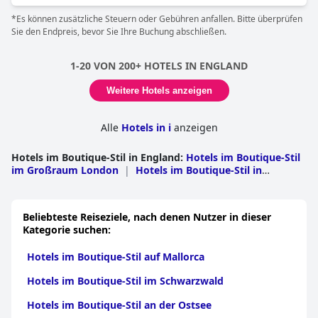
Möbeln eingerichtet, was das gemütliche und komfortable
*Es können zusätzliche Steuern oder Gebühren anfallen. Bitte überprüfen
Ambiente unterstreicht. Das freundliche Personal ist für seinen
Sie den Endpreis, bevor Sie Ihre Buchung abschließen.
erstklassigen Service bekannt, der dafür sorgt, dass sich jeder
Gast gut betreut fühlt. Die Lage ist perfekt und bietet einfachen
Zugang zum Zentrum von London, während gleichzeitig ein
1-20 VON 200+ HOTELS IN ENGLAND
gehobenes, aber gedämpftes Gefühl von Luxus erhalten bleibt.
Insgesamt zeichnet sich das
San Domenico House
als eine
Weitere Hotels anzeigen
fantastische Wahl für diejenigen aus, die einen schönen und
unvergesslichen Aufenthalt in London suchen.
Alle
Hotels in i
anzeigen
Hotels im Boutique-Stil in England
:
Hotels im Boutique-Stil
im Großraum London
|
Hotels im Boutique-Stil in
Yorkshire
|
Hotels im Boutique-Stil in Kumbrien
|
Hotels
im Boutique-Stil in Devon
|
Hotels im Boutique-Stil in
Sussex
|
Hotels im Boutique-Stil in Cornwall
|
Hotels im
Beliebteste Reiseziele, nach denen Nutzer in dieser
Boutique-Stil in Oxfordshire
|
Hotels im Boutique-Stil in
Kategorie suchen:
Gloucestershire
|
Hotels im Boutique-Stil in
Lancashire
|
Hotels im Boutique-Stil in Kent
|
Hotels im
Hotels im Boutique-Stil auf Mallorca
Boutique-Stil in Somerset
|
Hotels im Boutique-Stil in
Hampshire
|
Hotels im Boutique-Stil in Surrey
|
Hotels
Hotels im Boutique-Stil im Schwarzwald
im Boutique-Stil in Bath und Nordost-Somerset
|
Hotels
im Boutique-Stil in Norfolk
|
Hotels im Boutique-Stil in
Hotels im Boutique-Stil an der Ostsee
Torbay
|
Hotels im Boutique-Stil in Wiltshire
|
Hotels im