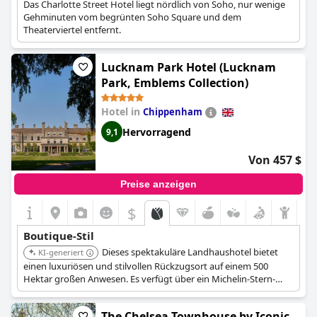
Das Charlotte Street Hotel liegt nördlich von Soho, nur wenige
Gehminuten vom begrünten Soho Square und dem
Theaterviertel entfernt.
Lucknam Park Hotel (Lucknam
Park, Emblems Collection)
Hotel in
Chippenham
Hervorragend
9,1
Von 457 $
Preise anzeigen
$
Boutique-Stil
Dieses spektakuläre Landhaushotel bietet
KI-generiert
einen luxuriösen und stilvollen Rückzugsort auf einem 500
Hektar großen Anwesen. Es verfügt über ein Michelin-Stern-
Restaurant und weitläufige Gärten, die ein hochwertiges und
elegantes Boutique-Erlebnis bieten.
The Chelsea Townhouse by Iconic