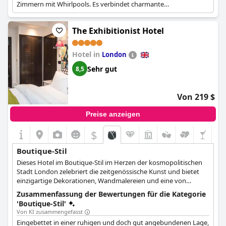
nicht besser werden, dann hat das Hotel einen wunderschönen
Zimmern mit Whirlpools. Es verbindet charmante
Veranstaltungsort, ein Hotel, eine Bar, Zimmer - alles war
Originalmerkmale mit modernen Luxusannehmlichkeiten für
fantastisch.
einen komfortablen und verwöhnenden Aufenthalt.
The Exhibitionist Hotel
Insgesamt ist das No 1 by GuestHouse ein wunderschönes,
einzigartiges Haus, ein fabelhaftes Boutique-Hotel, das man so
Hotel in
London
nicht erwartet. Es ist perfekt für alle, die einen erstaunlichen und
ungewöhnlichen Aufenthalt im Herzen von York suchen.
Sehr gut
8,5
Von 219 $
Preise anzeigen
$
Boutique-Stil
Dieses Hotel im Boutique-Stil im Herzen der kosmopolitischen
Stadt London zelebriert die zeitgenössische Kunst und bietet
einzigartige Dekorationen, Wandmalereien und eine von
berühmten Künstlern beeinflusste Innengestaltung.
Zusammenfassung der Bewertungen für die Kategorie
'Boutique-Stil'
Von KI zusammengefasst
Eingebettet in einer ruhigen und doch gut angebundenen Lage,