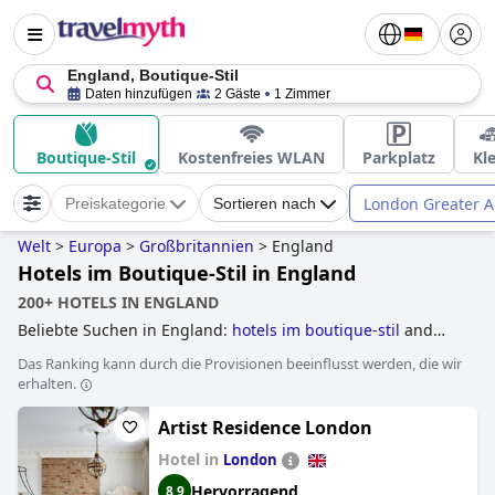
England, Boutique-Stil
Daten hinzufügen
2 Gäste
1 Zimmer
Boutique-Stil
Kostenfreies WLAN
Parkplatz
Kl
London Greater A
Preiskategorie
Sortieren nach
Welt
>
Europa
>
Großbritannien
>
England
Hotels im Boutique-Stil in England
200+ HOTELS IN ENGLAND
Beliebte Suchen in England:
hotels im boutique-stil
and
luxushotels
.
Das Ranking kann durch die Provisionen beeinflusst werden, die wir
erhalten.
Artist Residence London
Hotel in
London
Hervorragend
8,9