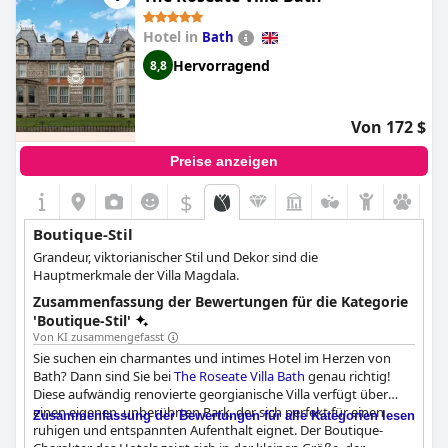
Hotel in
Bath
Hervorragend
8,8
Von 172 $
Preise anzeigen
$
Boutique-Stil
Grandeur, viktorianischer Stil und Dekor sind die
Hauptmerkmale der Villa Magdala.
Zusammenfassung der Bewertungen für die Kategorie
'Boutique-Stil'
Von KI zusammengefasst
Sie suchen ein charmantes und intimes Hotel im Herzen von
Bath? Dann sind Sie bei
The Roseate Villa Bath
genau richtig!
Diese aufwändig renovierte georgianische Villa verfügt über
einen eigenen, unberührten Park, der sich perfekt für einen
Zusammenfassung der Bewertungen für alle Kategorien lesen
ruhigen und entspannten Aufenthalt eignet. Der Boutique-