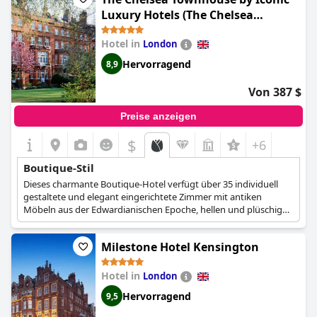
Luxury Hotels (The Chelsea
Townhouse)
Hotel in
London
Hervorragend
8,9
Von 387 $
Preise anzeigen
$
+6
Boutique-Stil
Dieses charmante Boutique-Hotel verfügt über 35 individuell
gestaltete und elegant eingerichtete Zimmer mit antiken
Möbeln aus der Edwardianischen Epoche, hellen und plüschigen
Designs sowie einer Atmosphäre von historischem Charme, die
sich nahtlos mit allen modernen Annehmlichkeiten verbindet,
Milestone Hotel Kensington
die Gäste während ihres Aufenthalts benötigen.
Hotel in
London
Hervorragend
9,5