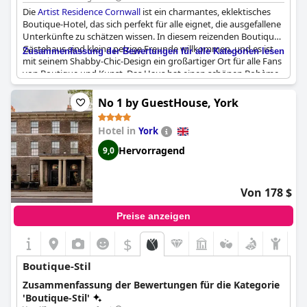
Die
Artist Residence Cornwall
ist ein charmantes, eklektisches
Boutique-Hotel, das sich perfekt für alle eignet, die ausgefallene
Unterkünfte zu schätzen wissen. In diesem reizenden Boutique-
Gästehaus sind kleine pelzige Freunde willkommen, und es ist
Zusammenfassung der Bewertungen für alle Kategorien lesen
mit seinem Shabby-Chic-Design ein großartiger Ort für alle Fans
von Boutique und Kunst. Das Haus hat einen schönen Bohème-
Look und verströmt eine super schrullige Atmosphäre. Mit
seinen komfortablen und gut gelegenen Annehmlichkeiten
No 1 by GuestHouse, York
verspricht dieses gemütliche kleine Hotel einen unvergesslichen
Aufenthalt. Alles in allem ist es der perfekte Ort für alle, die an
Hotel in
York
einem wirklich einzigartigen und schönen Ort übernachten
möchten.
Hervorragend
9,0
Von 178 $
Preise anzeigen
$
Boutique-Stil
Zusammenfassung der Bewertungen für die Kategorie
'Boutique-Stil'