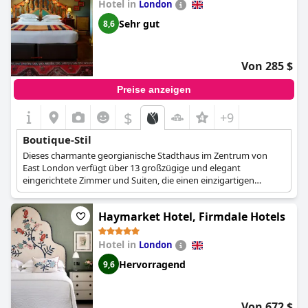
Hotel in
London
Sehr gut
8,6
Von 285 $
Preise anzeigen
$
+9
Boutique-Stil
Dieses charmante georgianische Stadthaus im Zentrum von
East London verfügt über 13 großzügige und elegant
eingerichtete Zimmer und Suiten, die einen einzigartigen
Charakter und eine Atmosphäre ausstrahlen, als wären Sie
gerade in das Haus Ihrer exzentrischen, aber fabelhaften
Haymarket Hotel, Firmdale Hotels
Großtante getreten. Jedes Zimmer ist mit eleganten Möbeln
und allen Annehmlichkeiten ausgestattet, die Sie benötigen,
während Sie auch den berühmten Nachmittagstee des Hotels
Hotel in
London
oder Ihren Lieblingscocktail in der prächtigen Cocktail Lounge
Hervorragend
9,6
genießen können.
Von 672 $