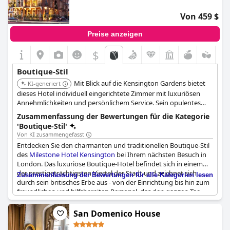
Von 459 $
Preise anzeigen
$
Boutique-Stil
Mit Blick auf die Kensington Gardens bietet
KI-generiert
dieses Hotel individuell eingerichtete Zimmer mit luxuriösen
Annehmlichkeiten und persönlichem Service. Sein opulentes
Design und die Liebe zum Detail schaffen ein einzigartiges und
Zusammenfassung der Bewertungen für die Kategorie
unvergessliches Erlebnis.
'Boutique-Stil'
Von KI zusammengefasst
Entdecken Sie den charmanten und traditionellen Boutique-Stil
des
Milestone Hotel Kensington
bei Ihrem nächsten Besuch in
London. Das luxuriöse Boutique-Hotel befindet sich in einem
der prestigeträchtigsten Viertel der Stadt und zeichnet sich
Zusammenfassung der Bewertungen für alle Kategorien lesen
durch sein britisches Erbe aus - von der Einrichtung bis hin zum
freundlichen und hilfsbereiten Personal, das den ganzen Tag
über ein Lächeln auf den Lippen hat. Genießen Sie das beste
Frühstück, das London zu bieten hat, mit nur den feinsten
San Domenico House
Zutaten, und seien Sie beruhigt, dass die Bettwäsche makellos
sauber ist. Das
Milestone Hotel Kensington
, ein kleines Juwel mit