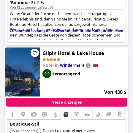
'Boutique-Stil'
Von KI zusammengefasst
Wenn Sie auf der Suche nach einem wirklich einzigartigen
Hotelerlebnis sind, dann sind Sie im "
41
" genau richtig. Dieses
Boutique-Hotel hat alles, von der außergewöhnlichen
Einrichtung bis hin zum intimen und ausgezeichneten Service.
Zusammenfassung der Bewertungen für alle Kategorien lesen
Kein Wunder, dass die Gäste von diesem Hotel schwärmen und
einige es sogar als das beste Boutique-Hotel der Welt
bezeichnen. Die ausgefallenen Extras und die Liebe zum Detail
zeichnen dieses Hotel aus und machen es zur perfekten Wahl
Gilpin Hotel & Lake House
für alle, die einen charmanten und angenehmen Aufenthalt
suchen. Ganz gleich, ob Sie geschäftlich oder privat unterwegs
Hotel in
Windermere
sind, das "
41
" wird Sie mit seiner schönen, intimen Atmosphäre
und seinen hervorragenden Annehmlichkeiten beeindrucken.
Hervorragend
9,0
Insgesamt können wir dieses ausgezeichnete Boutique-Hotel
für Ihre nächste Reise nur empfehlen.
Von 430 $
Preise anzeigen
$
Boutique-Stil
Dieses Luxushotel bietet zwei
KI-generiert