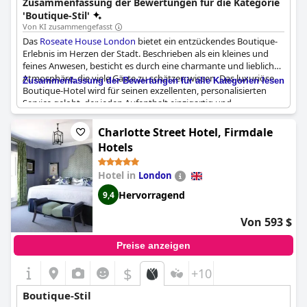
Zusammenfassung der Bewertungen für die Kategorie
Exhibitionist Hotel
bequemen Aufenthalt in London.
durch sein Boutique-Ambiente, seine skurrile
'Boutique-Stil'
Einrichtung und seinen unverwechselbaren Charme auszeichnet
Von KI zusammengefasst
und ein stilvolles und einzigartiges Unterkunftserlebnis
Das
Roseate House London
bietet ein entzückendes Boutique-
verspricht.
Erlebnis im Herzen der Stadt. Beschrieben als ein kleines und
feines Anwesen, besticht es durch eine charmante und liebliche
Atmosphäre, die viele Gäste zu schätzen wissen. Das luxuriöse
Zusammenfassung der Bewertungen für alle Kategorien lesen
Boutique-Hotel wird für seinen exzellenten, personalisierten
Service gelobt, der jeden Aufenthalt einzigartig und
unvergesslich macht. Gäste genießen besonders das intime und
exklusive Ambiente des Hotels, das zum Gesamtcharme
Charlotte Street Hotel, Firmdale
beiträgt. Das Personal wird als wunderbar hervorgehoben, was
Hotels
zu dem warmen und einladenden Gefühl dieses malerischen
Boutique-Hotels beiträgt.
Hotel in
London
Hervorragend
9,4
Von 593 $
Preise anzeigen
$
+10
Boutique-Stil