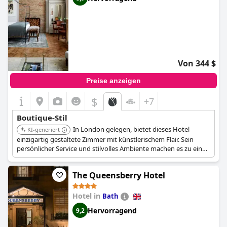
Von 344 $
Preise anzeigen
$
+7
Boutique-Stil
In London gelegen, bietet dieses Hotel
KI-generiert
einzigartig gestaltete Zimmer mit künstlerischem Flair. Sein
persönlicher Service und stilvolles Ambiente machen es zu einer
herausragenden Wahl für Reisende, die ein unverwechselbares
Boutique-Erlebnis suchen.
The Queensberry Hotel
Hotel in
Bath
Hervorragend
9,2