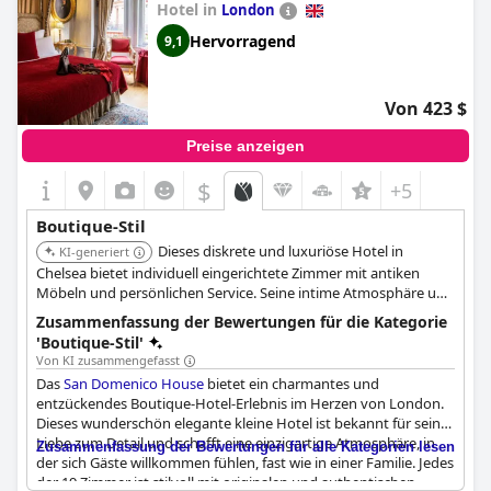
Hotel in
London
viel Charakter, ist eine schöne und persönliche Wahl für Ihren
Aufenthalt in London - das beste 5-Sterne-Boutique-Hotel der
Hervorragend
9,1
Stadt!
Von 423 $
Preise anzeigen
$
+5
Boutique-Stil
Dieses diskrete und luxuriöse Hotel in
KI-generiert
Chelsea bietet individuell eingerichtete Zimmer mit antiken
Möbeln und persönlichen Service. Seine intime Atmosphäre und
die Liebe zum Detail schaffen ein einzigartiges und raffiniertes
Zusammenfassung der Bewertungen für die Kategorie
Erlebnis.
'Boutique-Stil'
Von KI zusammengefasst
Das
San Domenico House
bietet ein charmantes und
entzückendes Boutique-Hotel-Erlebnis im Herzen von London.
Dieses wunderschön elegante kleine Hotel ist bekannt für seine
Liebe zum Detail und schafft eine einzigartige Atmosphäre, in
Zusammenfassung der Bewertungen für alle Kategorien lesen
der sich Gäste willkommen fühlen, fast wie in einer Familie. Jedes
der 19 Zimmer ist stilvoll mit originalen und authentischen