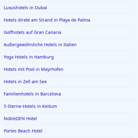
Hotels im Boutique-Stil in Cancún
Luxushotels in Dubai
Hotels im Boutique-Stil auf Mykonos
Hotels direkt am Strand in Playa de Palma
Hotels im Boutique-Stil in Leipzig
Golfhotels auf Gran Canaria
Hotels im Boutique-Stil in Birmingham
Hotels im Boutique-Stil auf dem Peloponnes
Außergewöhnliche Hotels in Italien
Hotels im Boutique-Stil in Kalabrien
Yoga Hotels in Hamburg
Hotels im Boutique-Stil in Sydney
Hotels mit Pool in Mayrhofen
Hotels im Boutique-Stil im Vereinigten Königreich
Hotels in Zell am See
Hotels im Boutique-Stil in Taormina
Familienhotels in Barcelona
Hotels im Boutique-Stil in Australien
Hotels im Boutique-Stil in Japan
5-Sterne-Hotels in Keitum
NobleDEN Hotel
Portes Beach Hotel