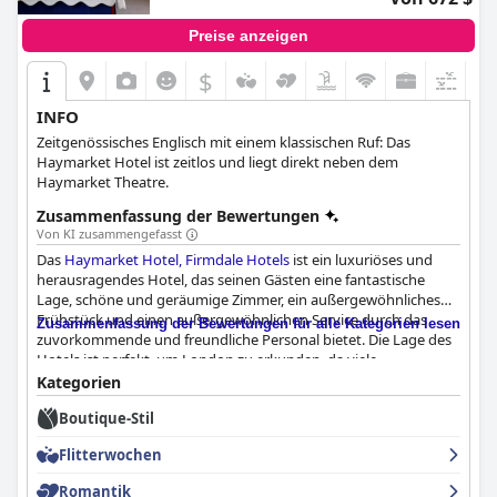
Preise anzeigen
$
INFO
Zeitgenössisches Englisch mit einem klassischen Ruf: Das
Haymarket Hotel ist zeitlos und liegt direkt neben dem
Haymarket Theatre.
Zusammenfassung der Bewertungen
Von KI zusammengefasst
Das
Haymarket Hotel, Firmdale Hotels
ist ein luxuriöses und
herausragendes Hotel, das seinen Gästen eine fantastische
Lage, schöne und geräumige Zimmer, ein außergewöhnliches
Frühstück und einen außergewöhnlichen Service durch das
Zusammenfassung der Bewertungen für alle Kategorien lesen
zuvorkommende und freundliche Personal bietet. Die Lage des
Hotels ist perfekt, um London zu erkunden, da viele
Sehenswürdigkeiten zu Fuß erreichbar sind. Das Frühstück mit
Kategorien
seinen köstlichen und großzügigen Optionen ist für viele Gäste
Boutique-Stil
ein Highlight. Die Zimmer sind wunderschön gestaltet und
verfügen über einen einzigartigen Stil, bequeme Betten und
Flitterwochen
geräumige Bäder. Das Personal wird für seinen
außergewöhnlichen Service gelobt, wobei der Concierge und die
Romantik