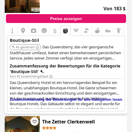
Von 183 $
Preise anzeigen
$
Boutique-Stil
Das Queensberry, das vier georgianische
KI-generiert
Stadthäuser umfasst, bietet einen bemerkenswert persönlichen
Service. Jedes seiner Zimmer verfügt über ein einzigartiges
Design, und das Hotel beherbergt das Olive Tree, ein mit einem
Zusammenfassung der Bewertungen für die Kategorie
Michelin-Stern ausgezeichnetes Restaurant, was es zu einer Top-
'Boutique-Stil'
Wahl für anspruchsvolle Reisende macht, die ein einzigartiges
Von KI zusammengefasst
kulinarisches Erlebnis suchen.
Das Queensberry Hotel ist ein hervorragendes Beispiel für ein
kleines, unabhängiges Boutique-Hotel. Die Gäste schwärmen
von der geschmackvollen Einrichtung und dem einzigartigen
Stil des Hauses und machen es zu einem ihrer Lieblings-
Zusammenfassung der Bewertungen für alle Kategorien lesen
Boutique-Hotels. Das Gebäude selbst ist elegant und wurde für
die Besucher von heute wunderschön hergerichtet. Das Hotel
strahlt traditionelle Qualität aus, ohne dabei an Modernität
einzubüßen. Es handelt sich um ein wunderschönes Gebäude
The Zetter Clerkenwell
mit malerischem und schrulligem Charme in einer fantastischen
Lage!