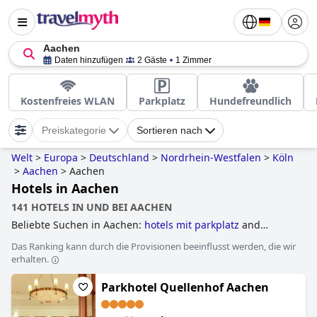
Aachen
Daten hinzufügen
2 Gäste
1 Zimmer
Kostenfreies WLAN
Parkplatz
Hundefreundlich
Preiskategorie
Sortieren nach
Welt
>
Europa
>
Deutschland
>
Nordrhein-Westfalen
>
Köln
>
Aachen
>
Aachen
Hotels in Aachen
141 HOTELS IN UND BEI AACHEN
Beliebte Suchen in Aachen:
hotels mit parkplatz
and
günstige hotels
.
Das Ranking kann durch die Provisionen beeinflusst werden, die wir
erhalten.
Parkhotel Quellenhof Aachen