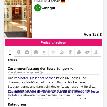
Hotel in
Aachen
Sehr gut
8,7
Von 158 $
Preise anzeigen
$
INFO
Zusammenfassung der Bewertungen
Von KI zusammengefasst
Das
Parkhotel Quellenhof Aachen
ist ein luxuriöses und
charmantes Fünf-Sterne-Hotel am Rande des Aachener
Stadtzentrums und damit ein idealer Ausgangspunkt für die
Erkundung der Stadt. Gäste loben die erstklassige Lage des
Zusammenfassung der Bewertungen für alle Kategorien lesen
Hotels in Gehweite zu den Carolus-Thermen und dem
Stadtzentrum sowie die Nähe zum Weihnachtsmarkt. Die
schöne weihnachtliche Dekoration und die geräumigen Zimmer
Kategorien