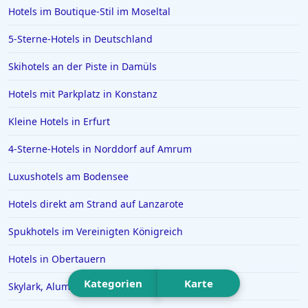
Hotels im Boutique-Stil im Moseltal
Hotels in Istanbul
5-Sterne-Hotels in Deutschland
Hotels in Willingen
Skihotels an der Piste in Damüls
Hotels auf Santorin
Hotels in Ludwigsburg
Hotels mit Parkplatz in Konstanz
Hotels in Bagamoyo
Kleine Hotels in Erfurt
Hotels in Gera
4-Sterne-Hotels in Norddorf auf Amrum
Hotels auf Zypern
Luxushotels am Bodensee
Hotels in Dierhagen
Hotels direkt am Strand auf Lanzarote
Hotels in Oslo
Hotels in Schleswig Holstein
Spukhotels im Vereinigten Königreich
Hotels in Lenggries
Hotels in Obertauern
Kategorien
Karte
Skylark, Aluma Hotels & Resorts