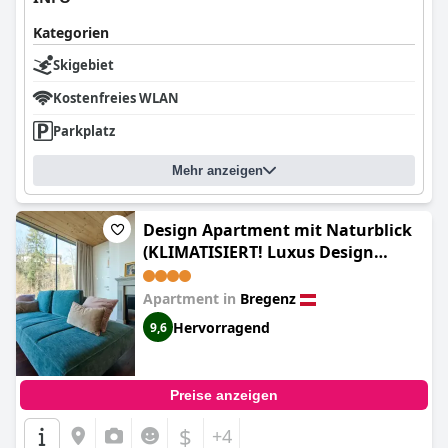
Kategorien
Skigebiet
Kostenfreies WLAN
Parkplatz
Mehr anzeigen
Design Apartment mit Naturblick
(KLIMATISIERT! Luxus Design
Apartment mit Panoramafenster -
See - & Waldblick, wechselnde
Apartment in
Bregenz
Kunst zum Erwerb)
Hervorragend
9,6
Preise anzeigen
$
+4