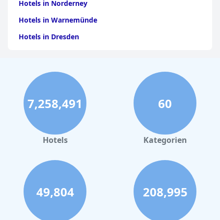
Hotels in Norderney
Hotels in Warnemünde
Hotels in Dresden
Hotels am Bodensee
Hotels in Stuttgart
Hotels in Leipzig
7,258,491
60
Hotels in Bamberg
Hotels in Nürnberg
Hotels in Büsum
Hotels
Kategorien
Hotels in Kühlungsborn
Hotels in New York
Hotels in Las Vegas
49,804
208,995
Hotels auf Kreta