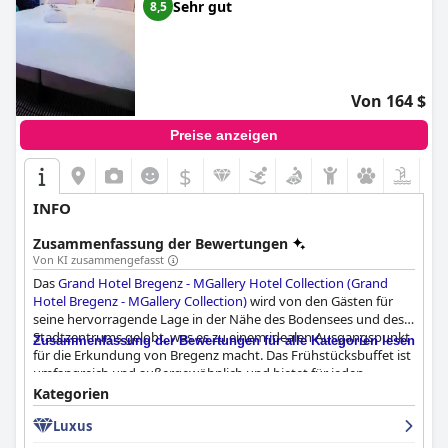
Sehr gut
8,5
Von 164 $
Preise anzeigen
$
INFO
Zusammenfassung der Bewertungen
Von KI zusammengefasst
Das
Grand Hotel Bregenz - MGallery Hotel Collection (Grand
Hotel Bregenz - MGallery Collection)
wird von den Gästen für
seine hervorragende Lage in der Nähe des Bodensees und des
Stadtzentrums gelobt, was es zu einem idealen Ausgangspunkt
Zusammenfassung der Bewertungen für alle Kategorien lesen
für die Erkundung von Bregenz macht. Das Frühstücksbuffet ist
umfangreich und außergewöhnlich und bietet für jeden
Geschmack etwas. Das Hotel bietet saubere und geräumige
Kategorien
Zimmer mit bequemen Betten, modernen Duschen und
Luxus
hochwertigen Annehmlichkeiten. Das Personal ist freundlich,
hilfsbereit und kompetent und bietet einen persönlichen und