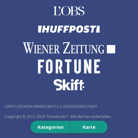
GNTO LIZENZNUMMER (MH.T.E.): 0259Ε60000576001
Copyright © 2012–2026 Travelmyth™. Alle Rechte vorbehalten.
Kategorien
Karte