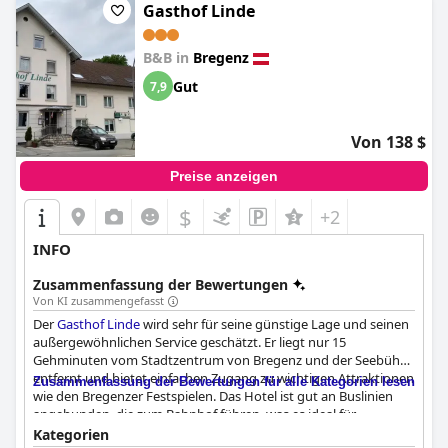
Gasthof Linde
B&B in
Bregenz
Gut
7,9
Von 138 $
Preise anzeigen
$
+2
INFO
Zusammenfassung der Bewertungen
Von KI zusammengefasst
Der
Gasthof Linde
wird sehr für seine günstige Lage und seinen
außergewöhnlichen Service geschätzt. Er liegt nur 15
Gehminuten vom Stadtzentrum von Bregenz und der Seebühne
entfernt und bietet einfachen Zugang zu wichtigen Attraktionen
Zusammenfassung der Bewertungen für alle Kategorien lesen
wie den Bregenzer Festspielen. Das Hotel ist gut an Buslinien
angebunden, die zum Bahnhof führen, was es ideal für
Autofahrer und Fußgänger macht. Kostenlose Parkplätze und
Kategorien