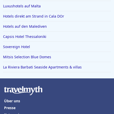
Luxushotels auf Malta
Hotels in Bad Tölz
Hotels in Basel
Hotels direkt am Strand in Cala DOr
Hotels in Detmold
Hotels auf den Malediven
Hotels in Oberwiesenthal
Capsis Hotel Thessaloniki
Sovereign Hotel
Mitsis Selection Blue Domes
La Riviera Barbati Seaside Apartments & villas
Über uns
Presse