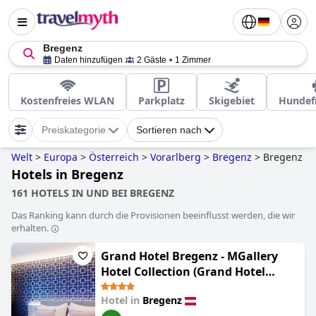
Bregenz
Daten hinzufügen
2 Gäste
1 Zimmer
Kostenfreies WLAN
Parkplatz
Skigebiet
Hundef
Preiskategorie
Sortieren nach
Welt
>
Europa
>
Österreich
>
Vorarlberg
>
Bregenz
>
Bregenz
Hotels in Bregenz
161 HOTELS IN UND BEI BREGENZ
Das Ranking kann durch die Provisionen beeinflusst werden, die wir
erhalten.
Grand Hotel Bregenz - MGallery
Hotel Collection (Grand Hotel
Bregenz - MGallery Collection)
Hotel in
Bregenz