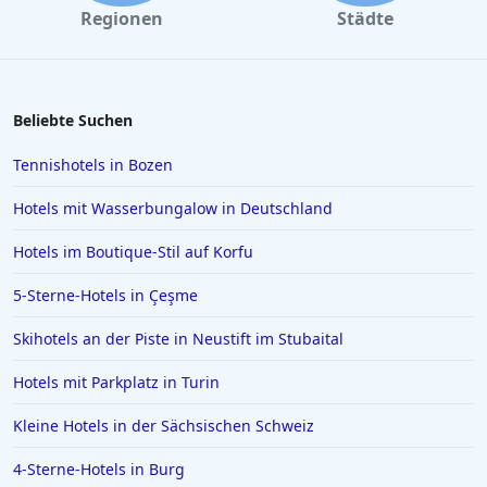
Hotels in Baden-Baden
Regionen
Städte
Hotels auf Fuerteventura
Hotels in Europa
Hotels in Fulda
Beliebte Suchen
Hotels in Goslar
Tennishotels in Bozen
Hotels auf Bali
Hotels mit Wasserbungalow in Deutschland
Hotels im Sauerland
Hotels im Boutique-Stil auf Korfu
Hotels in Bardolino
5-Sterne-Hotels in Çeşme
Hotels auf den Malediven
Hotels in Brühl
Skihotels an der Piste in Neustift im Stubaital
Hotels in Mannheim
Hotels mit Parkplatz in Turin
Hotels in Ingolstadt
Kleine Hotels in der Sächsischen Schweiz
Hotels in Aschaffenburg
4-Sterne-Hotels in Burg
Hotels in Ramsau im Zillertal