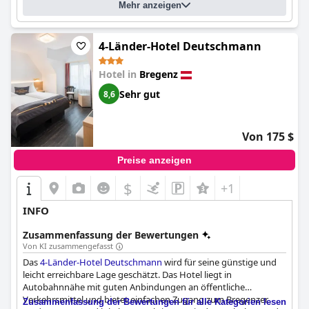
Mehr anzeigen
4-Länder-Hotel Deutschmann
Hotel in
Bregenz
Sehr gut
8,6
Von 175 $
Preise anzeigen
$
+1
INFO
Zusammenfassung der Bewertungen
Von KI zusammengefasst
Das
4-Länder-Hotel Deutschmann
wird für seine günstige und
leicht erreichbare Lage geschätzt. Das Hotel liegt in
Autobahnnähe mit guten Anbindungen an öffentliche
Verkehrsmittel und bietet einfachen Zugang zum Bregenzer
Zusammenfassung der Bewertungen für alle Kategorien lesen