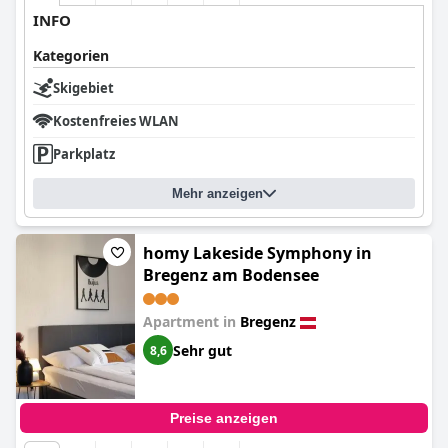
INFO
Kategorien
Skigebiet
Kostenfreies WLAN
Parkplatz
Mehr anzeigen
homy Lakeside Symphony in
Bregenz am Bodensee
Apartment in
Bregenz
Sehr gut
8,6
Preise anzeigen