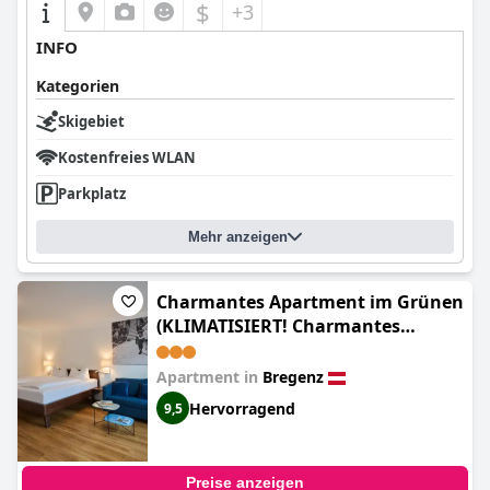
$
+3
INFO
Kategorien
Skigebiet
Kostenfreies WLAN
Parkplatz
Mehr anzeigen
Charmantes Apartment im Grünen
(KLIMATISIERT! Charmantes
Apartment in Bregenz - perfekt für
Aktive & Genießer)
Apartment in
Bregenz
Hervorragend
9,5
Preise anzeigen