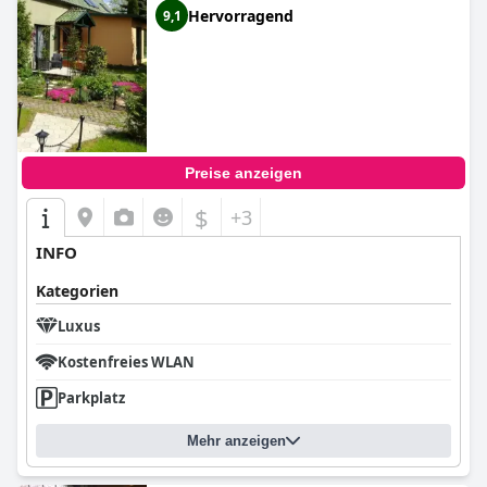
Hervorragend
9,1
Preise anzeigen
$
+3
INFO
Kategorien
Luxus
Kostenfreies WLAN
Parkplatz
Mehr anzeigen