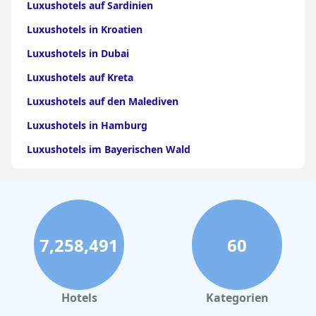
Luxushotels auf Sardinien
Luxushotels in Kroatien
Luxushotels in Dubai
Luxushotels auf Kreta
Luxushotels auf den Malediven
Luxushotels in Hamburg
Luxushotels im Bayerischen Wald
Luxushotels in Griechenland
Luxushotels in Stuttgart
Luxushotels auf Gran Canaria
7,258,491
60
Luxushotels auf Mykonos
Luxushotels in Bozen
Luxushotels in Italien
Hotels
Kategorien