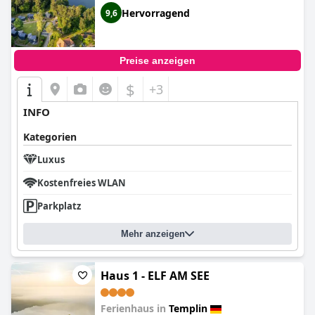
Badewanne)
Hervorragend
9,6
Preise anzeigen
$
+3
INFO
Kategorien
Luxus
Kostenfreies WLAN
Parkplatz
Mehr anzeigen
Haus 1 - ELF AM SEE
Ferienhaus in
Templin