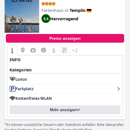
Ferienhaus in
Templin
Hervorragend
9,4
Preise anzeigen
$
+2
INFO
Kategorien
Luxus
Parkplatz
Kostenfreies WLAN
Mehr anzeigen
*Es können zusätzliche Steuern oder Gebühren anfallen. Bitte überprüfen
Sie den Endpreis, bevor Sie Ihre Buchung abschließen.