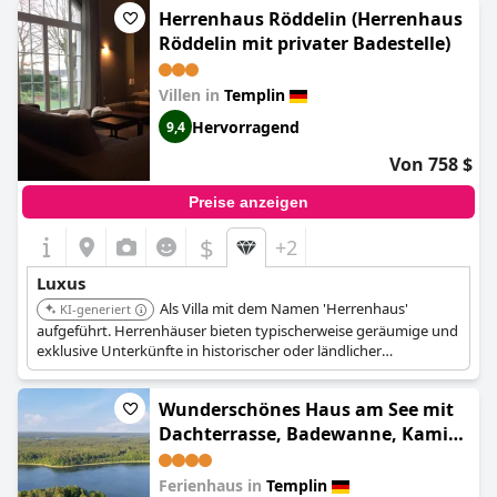
Herrenhaus Röddelin (Herrenhaus
Röddelin mit privater Badestelle)
Villen in
Templin
Hervorragend
9,4
Von 758 $
Preise anzeigen
$
+2
Luxus
Als Villa mit dem Namen 'Herrenhaus'
KI-generiert
aufgeführt. Herrenhäuser bieten typischerweise geräumige und
exklusive Unterkünfte in historischer oder ländlicher
Umgebung, was auf ein hochwertiges und privates Erlebnis
hindeutet.
Wunderschönes Haus am See mit
Dachterrasse, Badewanne, Kamin
(Traumhaus direkt am See mit
Dachterrasse, Kamin und
Ferienhaus in
Templin