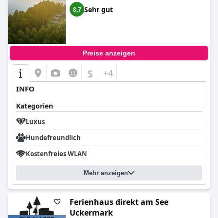
Sehr gut
8,7
Preise anzeigen
$
+4
INFO
Kategorien
Luxus
Hundefreundlich
Kostenfreies WLAN
Mehr anzeigen
Ferienhaus direkt am See
Uckermark