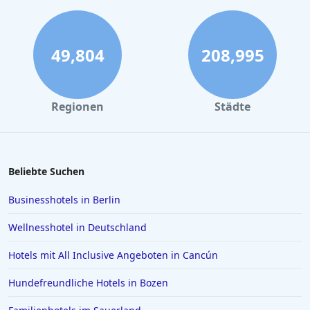
Luxushotels in New York
Luxushotels im Sauerland
Luxushotels auf den Kanarischen Inseln
49,804
208,995
Luxushotels auf Fuerteventura
Luxushotels in der Provinz Antalya
Regionen
Städte
Luxushotels in Las Vegas
Luxushotels in Hessen
Luxushotels auf Bali
Beliebte Suchen
Luxushotels in Europa
Businesshotels in Berlin
Luxushotels in Polen
Wellnesshotel in Deutschland
Luxushotels in Abu Dhabi
Hotels mit All Inclusive Angeboten in Cancún
Luxushotels auf den Seychellen
Hundefreundliche Hotels in Bozen
Luxushotels in Basel
Luxushotels in Apulien