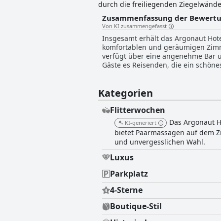
durch die freiliegenden Ziegelwänd
können luxuriöse Unterkünfte, einen
Zusammenfassung der Bewert
umweltfreundliche Annehmlichkeiten
Von KI zusammengefasst
Restaurant bietet preisgekrönte C
Insgesamt erhält das Argonaut Hote
seine umweltfreundlichen Zertifizie
komfortablen und geräumigen Zimme
Veranstaltungsfläche erfüllt das Arg
verfügt über eine angenehme Bar und
Gäste es Reisenden, die ein schönes
Kategorien
Flitterwochen
Das Argonaut H
KI-generiert
bietet Paarmassagen auf dem Z
und unvergesslichen Wahl.
Luxus
Parkplatz
4-Sterne
Boutique-Stil