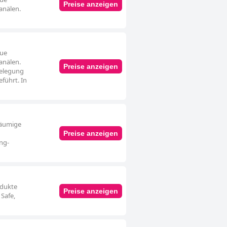
Preise anzeigen
anälen.
aue
anälen.
Preise anzeigen
belegung
eführt. In
räumige
Preise anzeigen
ing-
odukte
Preise anzeigen
Safe,