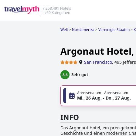
7,258,491 Hotels
in 60 Kategorien
Welt
>
Nordamerika
>
Vereinigte Staaten
>
K
Argonaut Hotel,
San Francisco
,
495 Jeffer
Sehr gut
8.6
Anreisedatum - Abreisedatum
Mi., 26 Aug. - Do., 27 Aug.
INFO
Das Argonaut Hotel, ein preisgekrönt
Geschichte und einen modernen Char