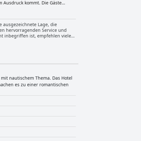
um Ausdruck kommt. Die Gäste
 und die Golden Gate Bridge,
. Das hoteleigene Blue Mermaid
es Hotels für die Umwelt durch
ie ausgezeichnete Lage, die
.000 Quadratmetern
nen hervorragenden Service und
 inbegriffen ist, empfehlen viele
s mit nautischem Thema. Das Hotel
achen es zu einer romantischen