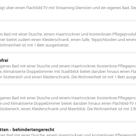
ügt über einen Flachbild-TV mit Streaming-Diensten und ein eigenes Bad. Di
s Bad mit einer Dusche, einem Haartrockner und kostenlosen Pflegeprodu
er bietet zudem einen Kleiderschrank, einen Safe, Teppichboden und einen
ohneinheit ist mit 1 Bett ausgestattet.
frei
igenes Bad mit einer Dusche und einem Haartrockner. Kostenlose Pflegepr
, klimatisierte Doppelzimmer mit Stadtblick bietet darüber hinaus einen Fla
en Sitzbereich und einen Kleiderschrank. Die Wohneinheit ist mit 1 Bett ausge
igenes Bad mit einer Dusche und einem Haartrockner. Kostenlose Pflegepr
 und klimatisierte Doppelzimmer bietet darüber hinaus einen Flachbild-TV 
Sitzbereich, einen Kleiderschrank und Meerblick. Die Wohneinheit ist mit 2 
ten - behindertengerecht
nes Bad mit einer Dusche, einem Haartrockner und kostenlosen Pflegeprod