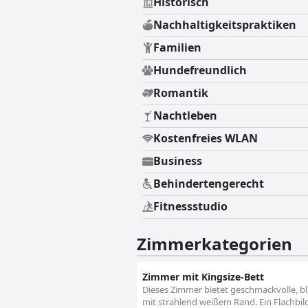
Historisch
Nachhaltigkeitspraktiken
Familien
Hundefreundlich
Romantik
Nachtleben
Kostenfreies WLAN
Business
Behindertengerecht
Fitnessstudio
Zimmerkategorien
Zimmer mit Kingsize-Bett
Dieses Zimmer bietet geschmackvolle, b
mit strahlend weißem Rand. Ein Flachbi