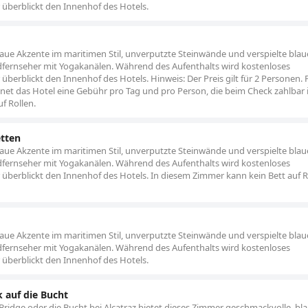
überblickt den Innenhof des Hotels.
laue Akzente im maritimen Stil, unverputzte Steinwände und verspielte bl
ldfernseher mit Yogakanälen. Während des Aufenthalts wird kostenloses
erblickt den Innenhof des Hotels. Hinweis: Der Preis gilt für 2 Personen. 
net das Hotel eine Gebühr pro Tag und pro Person, die beim Check zahlbar i
uf Rollen.
tten
laue Akzente im maritimen Stil, unverputzte Steinwände und verspielte bl
ldfernseher mit Yogakanälen. Während des Aufenthalts wird kostenloses
berblickt den Innenhof des Hotels. In diesem Zimmer kann kein Bett auf R
laue Akzente im maritimen Stil, unverputzte Steinwände und verspielte bl
ldfernseher mit Yogakanälen. Während des Aufenthalts wird kostenloses
überblickt den Innenhof des Hotels.
 auf die Bucht
Bridge oder die Bucht bei Alcatraz bietet dieses Zimmer geschmackvolle, bl