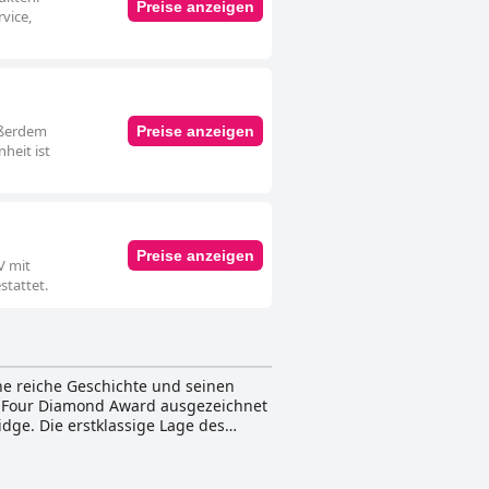
Preise anzeigen
vice,
ußerdem
Preise anzeigen
heit ist
Preise anzeigen
V mit
stattet.
ine reiche Geschichte und seinen
AA Four Diamond Award ausgezeichnet
dge. Die erstklassige Lage des
Square und den besten Parks der
iegelt. Die luxuriösen Gästezimmer