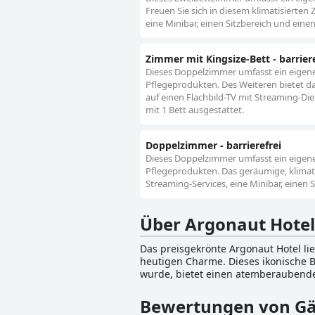
Freuen Sie sich in diesem klimatisierten
eine Minibar, einen Sitzbereich und eine
Zimmer mit Kingsize-Bett - barriere
Dieses Doppelzimmer umfasst ein eigen
Pflegeprodukten. Des Weiteren bietet d
auf einen Flachbild-TV mit Streaming-Die
mit 1 Bett ausgestattet.
Doppelzimmer - barrierefrei
Dieses Doppelzimmer umfasst ein eigen
Pflegeprodukten. Das geräumige, klimati
Streaming-Services, eine Minibar, einen 
Über Argonaut Hotel
Das preisgekrönte Argonaut Hotel lie
heutigen Charme. Dieses ikonische B
wurde, bietet einen atemberaubenden 
Hotels ermöglicht den Gästen einen 
Stadt. Das Argonaut Hotel ist im historischen Haslett-Warehouse-Gebäude untergebracht, dessen Charakter sich in den freiliegenden
Bewertungen von Gä
Ziegelwänden, den Douglasienbalken