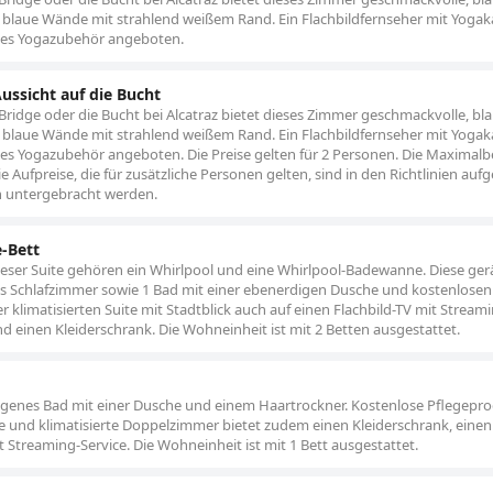
e blaue Wände mit strahlend weißem Rand. Ein Flachbildfernseher mit Yogak
ses Yogazubehör angeboten.
ussicht auf die Bucht
Bridge oder die Bucht bei Alcatraz bietet dieses Zimmer geschmackvolle, bl
e blaue Wände mit strahlend weißem Rand. Ein Flachbildfernseher mit Yogak
es Yogazubehör angeboten. Die Preise gelten für 2 Personen. Die Maximal
 Aufpreise, die für zusätzliche Personen gelten, sind in den Richtlinien aufg
n untergebracht werden.
e-Bett
eser Suite gehören ein Whirlpool und eine Whirlpool-Badewanne. Diese ge
s Schlafzimmer sowie 1 Bad mit einer ebenerdigen Dusche und kostenlosen
r klimatisierten Suite mit Stadtblick auch auf einen Flachbild-TV mit Stream
und einen Kleiderschrank. Die Wohneinheit ist mit 2 Betten ausgestattet.
igenes Bad mit einer Dusche und einem Haartrockner. Kostenlose Pflegepr
 und klimatisierte Doppelzimmer bietet zudem einen Kleiderschrank, einen 
 Streaming-Service. Die Wohneinheit ist mit 1 Bett ausgestattet.