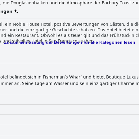
e, die Douglasienbalken und die Atmosphäre der Barbary Coast z
 atemberaubenden Blick auf die Bucht von San Francisco, Alcatraz
ungen
 und einen einfachen Zugang zu beliebten Attraktionen genießen
howders in einer charmanten Umgebung, während das Engagement d
l, ein Noble House Hotel, positive Bewertungen von Gästen, die d
rungen unterstrichen wird. Mit einem Fahrradverleih und über 10
r und die einzigartige Geschichte schätzen. Das Hotel bietet ei
onaut eine Vielzahl von Gästebedürfnissen und -vorlieben.
 ein Restaurant. Obwohl es als teuer gilt und das Frühstück nicht
 und stilvolles Hotel in San Francisco suchen.
Zusammenfassung der Bewertungen für alle Kategorien lesen
otel befindet sich in Fisherman's Wharf und bietet Boutique-Luxu
immer an. Seine Lage am Wasser und sein einzigartiger Charme m