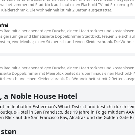
 Zweibettzimmer mit Stadtblick auch auf einen Flachbild-TV mit Streaming-Ser
n Kleiderschrank. Die Wohneinheit ist mit 2 Betten ausgestattet.
frei
es Bad mit einer ebenerdigen Dusche, einem Haartrockner und kostenlosen
as geräumige und klimatisierte Doppelzimmer Stadtblick. Freuen Sie sich a
nsten, eine Minibar, einen Sitzbereich und einen Kleiderschrank. Die Wohnein
es Bad mit einer ebenerdigen Dusche, einem Haartrockner und kostenlosen
sierte Doppelzimmer mit Meerblick bietet darüber hinaus einen Flachbild-T
Sitzbereich und einen Kleiderschrank. Die Wohneinheit ist mit 2 Betten ausge
, a Noble House Hotel
gt im lebhaften Fisherman's Wharf District und besticht durch se
outique-Hotel in San Francisco, das 19 Jahre in Folge mit dem A
Blick auf die San Francisco Bay, Alcatraz und die Golden Gate Bri
einfachen Zugang zu beliebten Attraktionen wie dem Ghirardelli 
sten
 und der stimmungsvollen Atmosphäre der Barbary Coast widersp