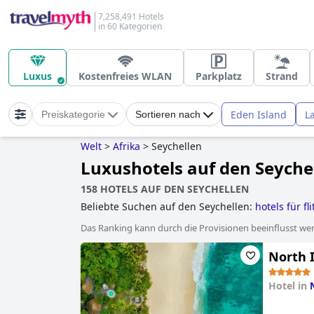
7,258,491 Hotels
in 60 Kategorien
Luxus
Kostenfreies WLAN
Parkplatz
Strand
Eden Island
L
Preiskategorie
Sortieren nach
Welt
>
Afrika
>
Seychellen
Luxushotels auf den Seyche
158 HOTELS AUF DEN SEYCHELLEN
Beliebte Suchen auf den Seychellen:
hotels für f
Das Ranking kann durch die Provisionen beeinflusst werd
North I
Hotel in
0.0