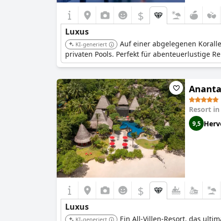
$
Luxus
Auf einer abgelegenen Koralle
KI-generiert
privaten Pools. Perfekt für abenteuerlustige R
Anantar
Resort i
Herv
9,5
$
Luxus
Ein All-Villen-Resort, das ult
KI-generiert