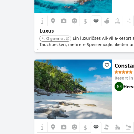
$
Luxus
Ein luxuriöses All-Villa-Resor
KI-generiert
Tauchbecken, mehrere Speisemöglichkeiten un
Consta
Resort i
Herv
9,4
$