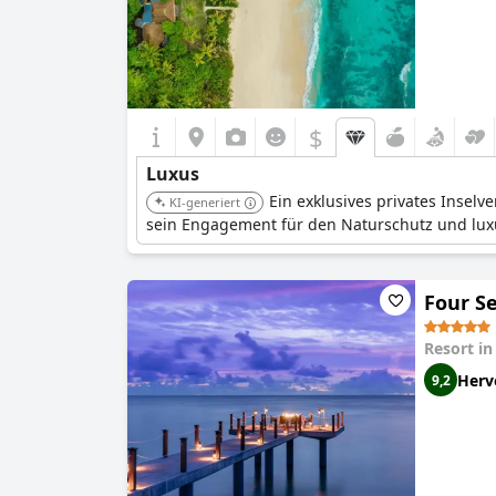
$
Luxus
Ein exklusives privates Inselv
KI-generiert
sein Engagement für den Naturschutz und lux
Four Se
Resort i
Herv
9,2