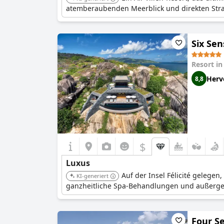
atemberaubenden Meerblick und direkten Stra
Six Sen
Resort i
Herv
8,8
$
Luxus
Auf der Insel Félicité gelegen,
KI-generiert
ganzheitliche Spa-Behandlungen und außergew
Four S