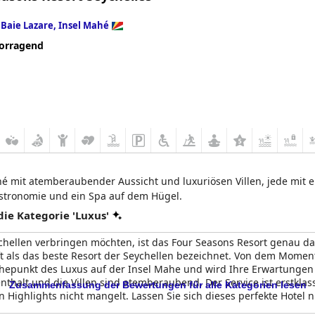
n
Baie Lazare, Insel Mahé
orragend
é mit atemberaubender Aussicht und luxuriösen Villen, jede mit 
tronomie und ein Spa auf dem Hügel.
e Kategorie 'Luxus'
hellen verbringen möchten, ist das Four Seasons Resort genau das
oft als das beste Resort der Seychellen bezeichnet. Von dem Mome
Höhepunkt des Luxus auf der Insel Mahe und wird Ihre Erwartungen 
nthalt und die Villen sind atemberaubend. Der Service ist erstklas
Zusammenfassung der Bewertungen für alle Kategorien lesen
 Highlights nicht mangelt. Lassen Sie sich dieses perfekte Hotel 