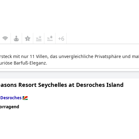
+6
ersteck mit nur 11 Villen, das unvergleichliche Privatsphäre und m
uriöse Barfuß-Eleganz.
asons Resort Seychelles at Desroches Island
n
Desroches
orragend