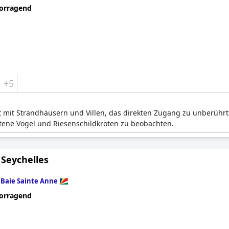
orragend
+5
 mit Strandhäusern und Villen, das direkten Zugang zu unberührte
ltene Vögel und Riesenschildkröten zu beobachten.
 Seychelles
n
Baie Sainte Anne
orragend