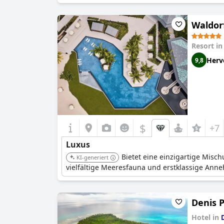
Waldorf
Resort i
Herv
9,8
$
+7
Luxus
Bietet eine einzigartige Misc
KI-generiert
vielfältige Meeresfauna und erstklassige Ann
Denis P
Hotel in