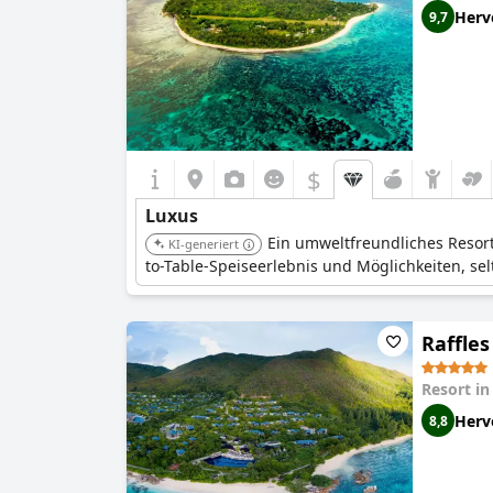
Herv
9,7
$
Luxus
Ein umweltfreundliches Resort
KI-generiert
to-Table-Speiseerlebnis und Möglichkeiten, se
Raffles
Resort i
Herv
8,8