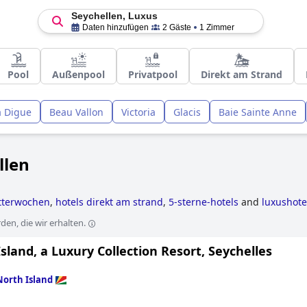
Seychellen, Luxus
Daten hinzufügen
2 Gäste
1 Zimmer
Pool
Außenpool
Privatpool
Direkt am Strand
a Digue
Beau Vallon
Victoria
Glacis
Baie Sainte Anne
llen
litterwochen
,
hotels direkt am strand
,
5-sterne-hotels
and
luxushote
en, die wir erhalten.
sland, a Luxury Collection Resort, Seychelles
North Island