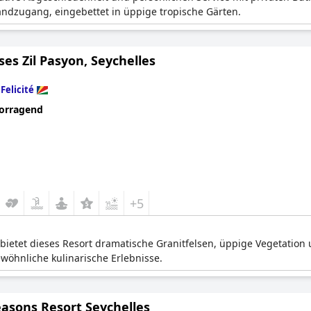
ndzugang, eingebettet in üppige tropische Gärten.
ses Zil Pasyon, Seychelles
n
Felicité
orragend
+5
 bietet dieses Resort dramatische Granitfelsen, üppige Vegetation un
öhnliche kulinarische Erlebnisse.
easons Resort Seychelles