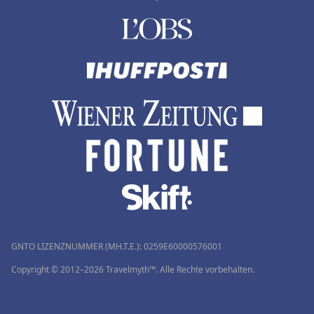
GNTO LIZENZNUMMER (MH.T.E.): 0259Ε60000576001
Copyright © 2012–2026 Travelmyth™. Alle Rechte vorbehalten.