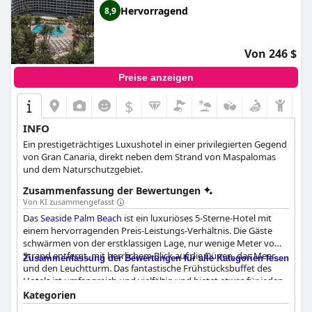
Hervorragend
8,9
Von 246 $
Preise anzeigen
$
INFO
Ein prestigeträchtiges Luxushotel in einer privilegierten Gegend
von Gran Canaria, direkt neben dem Strand von Maspalomas
und dem Naturschutzgebiet.
Zusammenfassung der Bewertungen
Von KI zusammengefasst
Das
Seaside Palm Beach
ist ein luxuriöses 5-Sterne-Hotel mit
einem hervorragenden Preis-Leistungs-Verhältnis. Die Gäste
schwärmen von der erstklassigen Lage, nur wenige Meter vom
Strand entfernt, mit herrlichem Blick auf die Dünen, das Meer
Zusammenfassung der Bewertungen für alle Kategorien lesen
und den Leuchtturm. Das fantastische Frühstücksbuffet des
Hotels ist umfangreich und vielfältig und bietet etwas für jeden
Geschmack. Das Essen wird allgemein als "fantastisch" und
Kategorien
"wirklich gut" beschrieben. Das außergewöhnliche