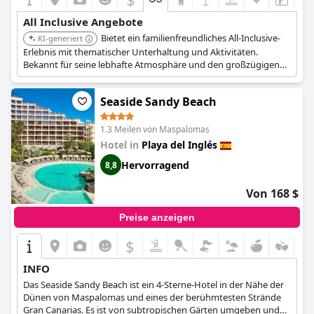
All Inclusive Angebote
Bietet ein familienfreundliches All-Inclusive-
KI-generiert
Erlebnis mit thematischer Unterhaltung und Aktivitäten.
Bekannt für seine lebhafte Atmosphäre und den großzügigen
Poolbereich. Befindet sich in Playa del Inglés, in der Nähe von
Einkaufsmöglichkeiten und Nachtleben.
Seaside Sandy Beach
1.3 Meilen von Maspalomas
Hotel in
Playa del Inglés
Hervorragend
8,8
Von 168 $
Preise anzeigen
$
INFO
Das Seaside Sandy Beach ist ein 4-Sterne-Hotel in der Nähe der
Dünen von Maspalomas und eines der berühmtesten Strände
Gran Canarias. Es ist von subtropischen Gärten umgeben und