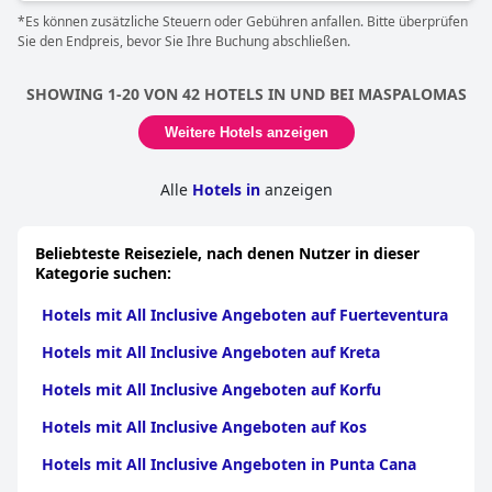
inbegriffen und wird regelmäßig aufgefüllt. Die Qualität der
*Es können zusätzliche Steuern oder Gebühren anfallen. Bitte überprüfen
Cocktails ist durchschnittlich, aber der Service ist sehr gut. Trotz
Sie den Endpreis, bevor Sie Ihre Buchung abschließen.
des Problems mit der Sonne bietet das Hotel ganztägig All-
inclusive an. Das Hotel hat COVID-Maßnahmen eingeführt, um
die Sicherheit der Gäste zu gewährleisten. Das All-inclusive-
SHOWING 1-20 VON 42 HOTELS IN UND BEI MASPALOMAS
Buffet bietet eine Vielzahl von Speisen, die recht gut sind. Den
Gästen wird empfohlen, das All-inclusive-Paket zu buchen, das
Weitere Hotels anzeigen
Markengetränke, ein ausgezeichnetes Buffet und hochwertigen
Service umfasst. Das Hotel bietet auch die Möglichkeit, in
seinem Fusion-Restaurant zu speisen, wobei die Reservierung
Alle
Hotels in
anzeigen
im Preis inbegriffen ist. Obwohl es einige negative Bewertungen
über sich wiederholende und qualitativ minderwertige Speisen
gibt, scheint die Mehrheit der Gäste mit ihren Erfahrungen sehr
Beliebteste Reiseziele, nach denen Nutzer in dieser
zufrieden zu sein. Das Hotelpersonal ist professionell und
Kategorie suchen:
freundlich. Die Einrichtungen sind großartig und bieten
verschiedene Speisemöglichkeiten, darunter eine 24-Stunden-
Hotels mit All Inclusive Angeboten auf Fuerteventura
Bar. Insgesamt bietet das Hotel ein komplettes All-inclusive-
Erlebnis und die Gäste sind mit ihrem Aufenthalt zufrieden.
Hotels mit All Inclusive Angeboten auf Kreta
Hotels mit All Inclusive Angeboten auf Korfu
Hotels mit All Inclusive Angeboten auf Kos
Hotels mit All Inclusive Angeboten in Punta Cana