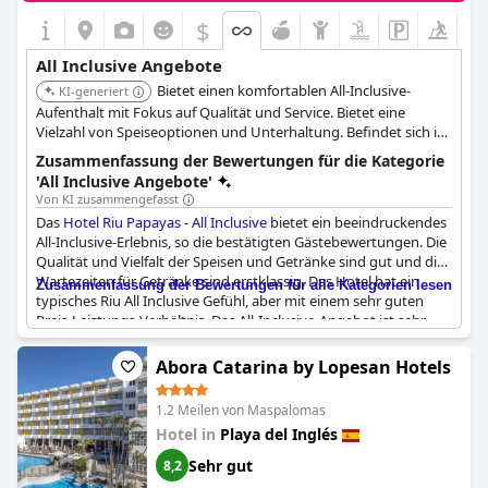
$
All Inclusive Angebote
Bietet einen komfortablen All-Inclusive-
KI-generiert
Aufenthalt mit Fokus auf Qualität und Service. Bietet eine
Vielzahl von Speiseoptionen und Unterhaltung. Befindet sich in
Playa del Ingles.
Zusammenfassung der Bewertungen für die Kategorie
'All Inclusive Angebote'
Von KI zusammengefasst
Das
Hotel Riu Papayas - All Inclusive
bietet ein beeindruckendes
All-Inclusive-Erlebnis, so die bestätigten Gästebewertungen. Die
Qualität und Vielfalt der Speisen und Getränke sind gut und die
Wartezeiten für Getränke sind erstklassig. Das Hotel hat ein
Zusammenfassung der Bewertungen für alle Kategorien lesen
typisches Riu All Inclusive Gefühl, aber mit einem sehr guten
Preis-Leistungs-Verhältnis. Das All-Inclusive-Angebot ist sehr
gut, einschließlich glutenfreiem Bier, und das Hotel bietet
unbegrenzte Inklusivgetränke im schönen Poolbereich. Die
Abora Catarina by Lopesan Hotels
Gäste können zu jeder Tageszeit Speisen und Snacks genießen
und haben einen durchgehenden All-Inclusive-Service für 24
1.2 Meilen von Maspalomas
Stunden. Die Hoteleinrichtungen sind perfekt, neu, sauber und
Hotel in
Playa del Inglés
schön, und die Gäste können sie außerhalb ihrer
Aufenthaltszeiten ohne zusätzliche Kosten nutzen. Alles in allem
Sehr gut
8,2
ist es ein tolles Reiseziel und Hotel für einen All-inclusive-