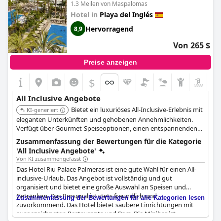
1.3 Meilen von Maspalomas
Hotel in
Playa del Inglés
Hervorragend
8,9
Von 265 $
Preise anzeigen
$
All Inclusive Angebote
Bietet ein luxuriöses All-Inclusive-Erlebnis mit
KI-generiert
eleganten Unterkünften und gehobenen Annehmlichkeiten.
Verfügt über Gourmet-Speiseoptionen, einen entspannenden
Poolbereich und tadellosen Service, der einen unvergesslichen
Zusammenfassung der Bewertungen für die Kategorie
Aufenthalt garantiert.
'All Inclusive Angebote'
Von KI zusammengefasst
Das Hotel Riu Palace Palmeras ist eine gute Wahl für einen All-
inclusive-Urlaub. Das Angebot ist vollständig und gut
organisiert und bietet eine große Auswahl an Speisen und
Getränken. Das Personal ist stets freundlich und
Zusammenfassung der Bewertungen für alle Kategorien lesen
zuvorkommend. Das Hotel bietet saubere Einrichtungen mit
ausgezeichneten Restaurants und Bars. Die Minibar ist