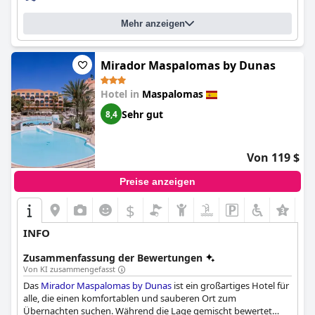
Erlebnis nur für Erwachsene sind, ist
HL Suite Nardos - Only
Adults
der perfekte Ort, um sich zu entspannen und einen
Mehr anzeigen
ruhigen Urlaub zu genießen.
Mirador Maspalomas by Dunas
Hotel in
Maspalomas
Sehr gut
8,4
Von 119 $
Preise anzeigen
$
INFO
Zusammenfassung der Bewertungen
Von KI zusammengefasst
Das
Mirador Maspalomas by Dunas
ist ein großartiges Hotel für
alle, die einen komfortablen und sauberen Ort zum
Übernachten suchen. Während die Lage gemischt bewertet