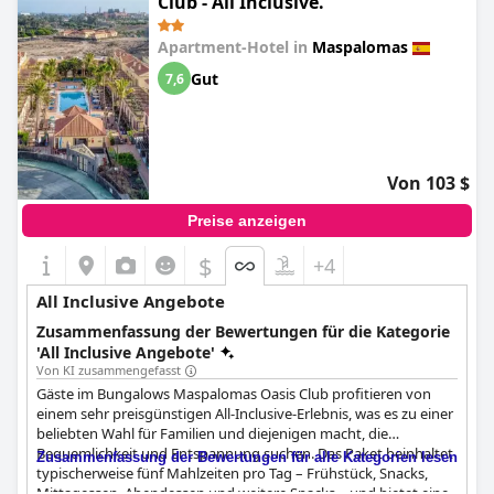
Club - All Inclusive.
Apartment-Hotel in
Maspalomas
Gut
7,6
Von 103 $
Preise anzeigen
$
+4
All Inclusive Angebote
Zusammenfassung der Bewertungen für die Kategorie
'All Inclusive Angebote'
Von KI zusammengefasst
Gäste im Bungalows Maspalomas Oasis Club profitieren von
einem sehr preisgünstigen All-Inclusive-Erlebnis, was es zu einer
beliebten Wahl für Familien und diejenigen macht, die
Bequemlichkeit und Entspannung suchen. Das Paket beinhaltet
Zusammenfassung der Bewertungen für alle Kategorien lesen
typischerweise fünf Mahlzeiten pro Tag – Frühstück, Snacks,
Mittagessen, Abendessen und weitere Snacks – und bietet eine