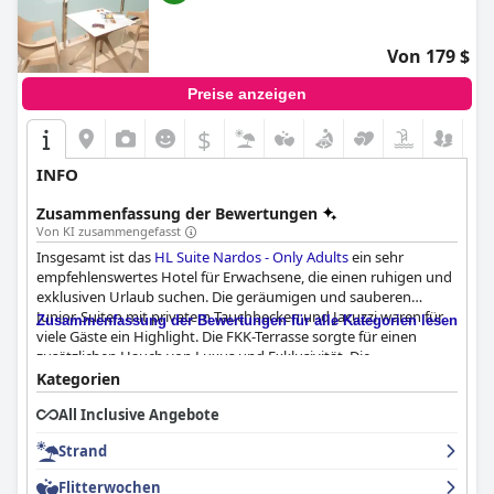
Insgesamt bietet das
Maspalomas Resort by Dunas
einen
erholsamen und angenehmen Aufenthalt mit hervorragendem
Personal und ausgezeichneten Außenanlagen.
Von 179 $
Preise anzeigen
$
INFO
Zusammenfassung der Bewertungen
Von KI zusammengefasst
Insgesamt ist das
HL Suite Nardos - Only Adults
ein sehr
empfehlenswertes Hotel für Erwachsene, die einen ruhigen und
exklusiven Urlaub suchen. Die geräumigen und sauberen
Junior-Suiten mit privatem Tauchbecken und Jacuzzi waren für
Zusammenfassung der Bewertungen für alle Kategorien lesen
viele Gäste ein Highlight. Die FKK-Terrasse sorgte für einen
zusätzlichen Hauch von Luxus und Exklusivität. Die
Abwesenheit von Kindern wurde von Gästen, die eine ruhige
Kategorien
und entspannende Atmosphäre suchten, sehr geschätzt.
All Inclusive Angebote
Obwohl einige Gäste berichteten, dass sie Kinder gesehen
haben, bestätigte die Mehrheit, dass dies ein Hotel nur für
Strand
Erwachsene ist. Die Zimmer waren angenehm und erfüllten alle
Erwartungen. Wenn Sie auf der Suche nach einem echten
Flitterwochen