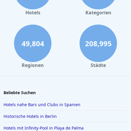
Hotels mit All Inclusive Angeboten auf Rhodos
Hotels mit All Inclusive Angeboten auf Gran Canaria
Hotels
Kategorien
Hotels mit All Inclusive Angeboten auf Chalkidiki
Hotels mit All Inclusive Angeboten auf Mauritius
Hotels mit All Inclusive Angeboten in der
49,804
208,995
Dominikanischen Republik
Hotels mit All Inclusive Angeboten in Ägypten
Regionen
Städte
Beliebte Suchen
Hotels nahe Bars und Clubs in Spanien
Historische Hotels in Berlin
Hotels mit Infinity-Pool in Playa de Palma