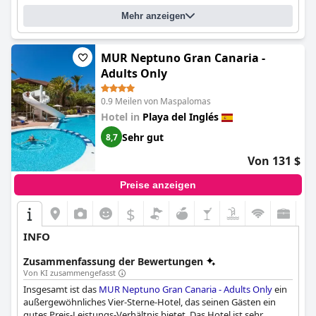
Bequeme Betten und saubere Bettwäsche tragen zu einem
Mehr anzeigen
erholsamen Aufenthalt bei, obwohl kleinere Probleme mit der
Festigkeit und Anordnung der Betten festgestellt werden.
Insgesamt erfüllt und übertrifft das
Barceló Margaritas Royal
MUR Neptuno Gran Canaria -
Level Adults Only
seine Vier-Sterne-Bewertung weitgehend
Adults Only
durch seinen hohen Servicestandard, die hervorragenden
Einrichtungen und die hochwertigen Unterkünfte, die ein
vertrauenswürdiges und geschätztes Barceló-Erlebnis bieten.
0.9 Meilen von Maspalomas
Trotz einiger Abweichungen ist der allgemeine Konsens einer
Hotel in
Playa del Inglés
von Exzellenz und Zufriedenheit.
Sehr gut
8,7
Von 131 $
Preise anzeigen
$
INFO
Zusammenfassung der Bewertungen
Von KI zusammengefasst
Insgesamt ist das
MUR Neptuno Gran Canaria - Adults Only
ein
außergewöhnliches Vier-Sterne-Hotel, das seinen Gästen ein
gutes Preis-Leistungs-Verhältnis bietet. Das Hotel ist sehr