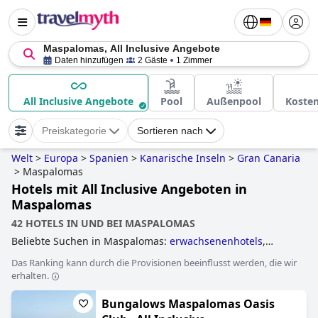
Maspalomas, All Inclusive Angebote
Daten hinzufügen
2 Gäste
1 Zimmer
All Inclusive Angebote
Pool
Außenpool
Koste
Preiskategorie
Sortieren nach
Welt
>
Europa
>
Spanien
>
Kanarische Inseln
>
Gran Canaria
>
Maspalomas
Hotels mit All Inclusive Angeboten in
Maspalomas
42 HOTELS IN UND BEI MASPALOMAS
Beliebte Suchen in Maspalomas:
erwachsenenhotels
,
hotels mit all inclusive angeboten
,
hotels direkt am strand
,
Das Ranking kann durch die Provisionen beeinflusst werden, die wir
5-sterne-hotels
and
4-sterne-hotels
.
erhalten.
Bungalows Maspalomas Oasis