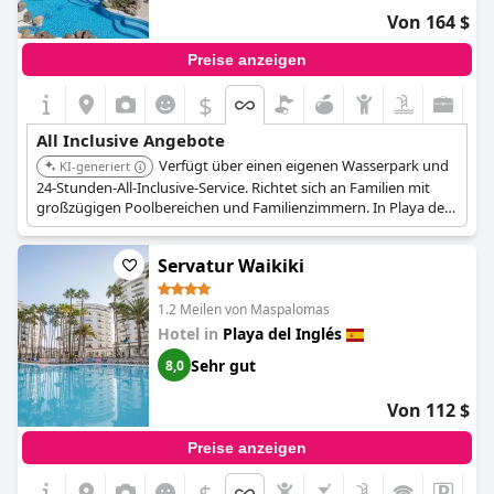
Familienurlaub.
Von 164 $
Preise anzeigen
$
All Inclusive Angebote
Verfügt über einen eigenen Wasserpark und
KI-generiert
24-Stunden-All-Inclusive-Service. Richtet sich an Familien mit
großzügigen Poolbereichen und Familienzimmern. In Playa del
Ingles gelegen, bietet es Nähe zu Geschäften und Unterhaltung.
Servatur Waikiki
1.2 Meilen von Maspalomas
Hotel in
Playa del Inglés
Sehr gut
8,0
Von 112 $
Preise anzeigen
$