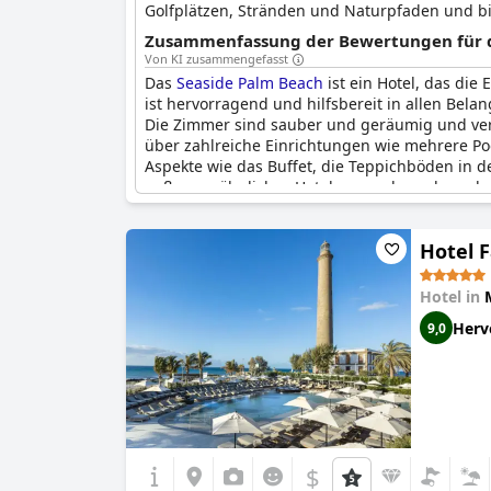
Golfplätzen, Stränden und Naturpfaden und bie
Zusammenfassung der Bewertungen für di
Von KI zusammengefasst
Das
Seaside Palm Beach
ist ein Hotel, das die
ist hervorragend und hilfsbereit in allen Bel
Die Zimmer sind sauber und geräumig und verf
über zahlreiche Einrichtungen wie mehrere Po
Aspekte wie das Buffet, die Teppichböden in
außergewöhnliches Hotel angesehen, das sehr 
Hotel F
Hotel in
Herv
9,0
$