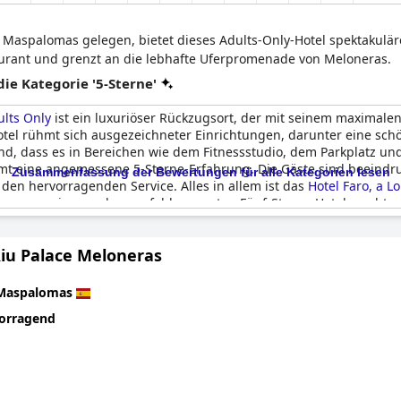
Maspalomas gelegen, bietet dieses Adults-Only-Hotel spektakulär
aurant und grenzt an die lebhafte Uferpromenade von Meloneras.
e Kategorie '5-Sterne'
ults Only
ist ein luxuriöser Rückzugsort, der mit seinem maximalen
otel rühmt sich ausgezeichneter Einrichtungen, darunter eine sch
nd, dass es in Bereichen wie dem Fitnessstudio, dem Parkplatz u
samt eine angemessene 5-Sterne-Erfahrung. Die Gäste sind beeind
Zusammenfassung der Bewertungen für alle Kategorien lesen
den hervorragenden Service. Alles in allem ist das
Hotel Faro, a L
 der es zu einem sehr empfehlenswerten Fünf-Sterne-Hotel macht.
Riu Palace Meloneras
Maspalomas
orragend