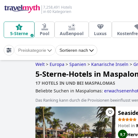
7,258,491 Hotels
in 60 Kategorien
5-Sterne
Pool
Außenpool
Luxus
Kostenfr
Preiskategorie
Sortieren nach
Welt
>
Europa
>
Spanien
>
Kanarische Inseln
>
Gr
5-Sterne-Hotels in Maspal
17 HOTELS IN UND BEI MASPALOMAS
Beliebte Suchen in Maspalomas:
erwachsenenhot
Das Ranking kann durch die Provisionen beeinflusst werd
Seaside
Hotel in
Herv
9,7