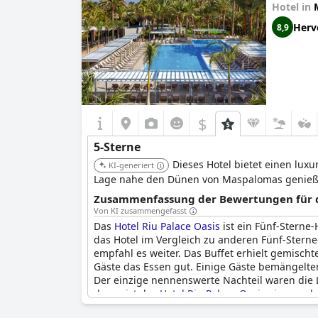
Hotel in
Herv
8,9
$
5-Sterne
Dieses Hotel bietet einen lux
KI-generiert
Lage nahe den Dünen von Maspalomas genießen 
Zusammenfassung der Bewertungen für di
Von KI zusammengefasst
Das
Hotel Riu Palace Oasis
ist ein Fünf-Sterne
das Hotel im Vergleich zu anderen Fünf-Sterne
empfahl es weiter. Das Buffet erhielt gemischt
Gäste das Essen gut. Einige Gäste bemängelte
Der einzige nennenswerte Nachteil waren die
davon ist das
Hotel Riu Palace Oasis
ein wunder