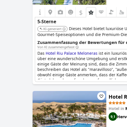
$
5-Sterne
Dieses Hotel bietet luxuriös
KI-generiert
Gourmet-Speiseoptionen und die Premium-Dien
Zusammenfassung der Bewertungen für di
Von KI zusammengefasst
Das
Hotel Riu Palace Meloneras
ist ein luxuriö
über eine wunderschöne Umgebung und erstklas
einige Gäste der Meinung sind, dass die Zimm
beschreiben das Hotel als "maravilloso", "auß
obwohl einige Gäste anmerken, dass der Kaffe
Gäste loben das aufmerksame, freundliche und 
Hotel 
Hotel in
Herv
9,1