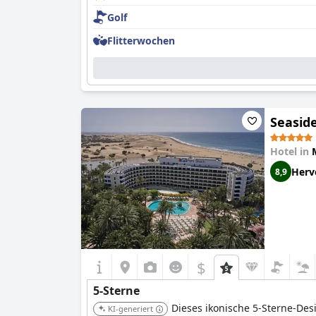
Golf
Flitterwochen
Seasid
Hotel in
Herv
8,9
$
5-Sterne
Dieses ikonische 5-Sterne-Des
KI-generiert