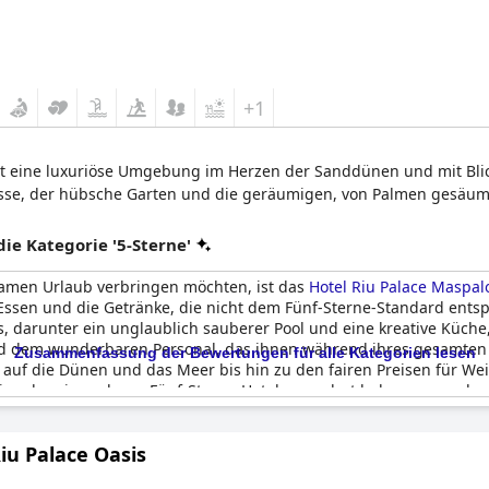
+1
tet eine luxuriöse Umgebung im Herzen der Sanddünen und mit Blic
asse, der hübsche Garten und die geräumigen, von Palmen gesäum
e Kategorie '5-Sterne'
samen Urlaub verbringen möchten, ist das
Hotel Riu Palace Maspal
 Essen und die Getränke, die nicht dem Fünf-Sterne-Standard en
, darunter ein unglaublich sauberer Pool und eine kreative Küche
 dem wunderbaren Personal, das ihnen während ihres gesamten Au
Zusammenfassung der Bewertungen für alle Kategorien lesen
f die Dünen und das Meer bis hin zu den fairen Preisen für Weinf
, die schon in anderen Fünf-Sterne-Hotels gewohnt haben, waren be
iu Palace Oasis