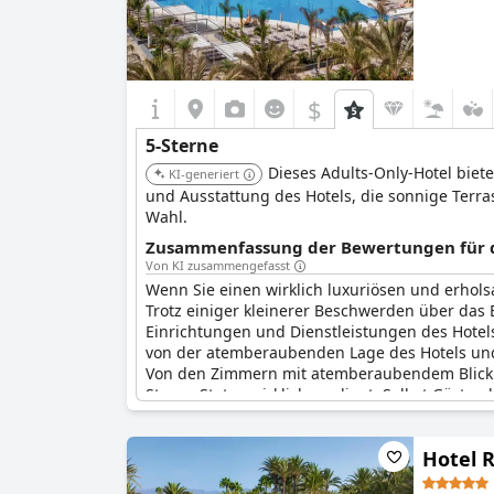
$
5-Sterne
Dieses Adults-Only-Hotel bie
KI-generiert
und Ausstattung des Hotels, die sonnige Terr
Wahl.
Zusammenfassung der Bewertungen für di
Von KI zusammengefasst
Wenn Sie einen wirklich luxuriösen und erhol
Trotz einiger kleinerer Beschwerden über das
Einrichtungen und Dienstleistungen des Hotels
von der atemberaubenden Lage des Hotels und
Von den Zimmern mit atemberaubendem Blick au
Sterne-Status wirklich verdient. Selbst Gäste
Hotel R