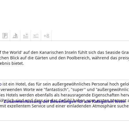
+8
of the World' auf den Kanarischen Inseln fühlt sich das Seaside Gr
ichen Blick auf die Gärten und den Poolbereich, während das prei
bnis bietet.
o
ist ein Hotel, das für sein außergewöhnliches Personal hoch gelo
le verwenden Worte wie "fantastisch", "super" und "außergewöhnli
 des Hotels werden ebenfalls als herausragende Eigenschaften he
wöhnlich sind und dass sie das Gefühl haben, vom ersten Moment a
Zusammenfassung der Bewertungen für alle Kategorien lesen
 mit exzellentem Service und einer einladenden Atmosphäre suche