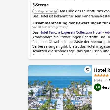
5-Sterne
Am Fuße des Leuchtturms von 
KI-generiert
Das Hotel ist bekannt für sein Panorama-Rest
Zusammenfassung der Bewertungen für di
Von KI zusammengefasst
Das
Hotel Faro, a Lopesan Collection Hotel - Ad
Atmosphäre die Erwartungen übertrifft. Das H
Personal. Obwohl einige Gäste der Meinung si
Verbesserungen gibt, bietet das Hotel insge
schätzen die schöne Lage, das gute Essen und 
Check-in bis zur Abreise ein absoluter Luxus,
Hotel 
Hotel in
Herv
9,0