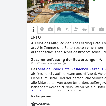
$
INFO
Als einziges Mitglied der 'The Leading Hotels 
an. Alle Zimmer und Suiten bieten einen herrl
authentisches spanisches gastronomisches Erle
Zusammenfassung der Bewertungen
Von KI zusammengefasst
Das
Seaside Grand Hotel Residencia - Gran Luj
als freundlich, aufmerksam und effizient. Vie
Liebe zum Detail und der persönliche Service
alle Mitarbeiter, von oben bis unten, außerge
behandelt worden zu sein. Wenn Sie ein Hotel
Gran Lujo
der richtige Ort für Sie.
Kategorien
5-Sterne