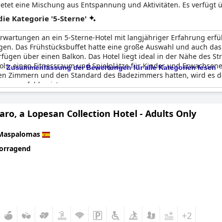
tet eine Mischung aus Entspannung und Aktivitäten. Es verfügt üb
e Kategorie '5-Sterne'
 Erwartungen an ein 5-Sterne-Hotel mit langjähriger Erfahrung erfü
angen. Das Frühstücksbuffet hatte eine große Auswahl und auch das
ügen über einen Balkon. Das Hotel liegt ideal in der Nähe des S
ols, einen Fitnessraum und Spielplätze für Kinder und Erwachsen
Zusammenfassung der Bewertungen für alle Kategorien lesen
 den Zimmern und den Standard des Badezimmers hatten, wird es d
zu empfehlen ist.
aro, a Lopesan Collection Hotel - Adults Only
Maspalomas
orragend
+2