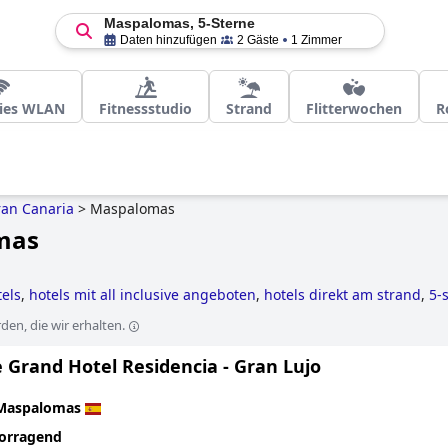
Maspalomas, 5-Sterne
Daten hinzufügen
2 Gäste
1 Zimmer
eies WLAN
Fitnessstudio
Strand
Flitterwochen
R
an Canaria
>
Maspalomas
omas
els
,
hotels mit all inclusive angeboten
,
hotels direkt am strand
,
5-
en, die wir erhalten.
 Grand Hotel Residencia - Gran Lujo
Maspalomas
orragend