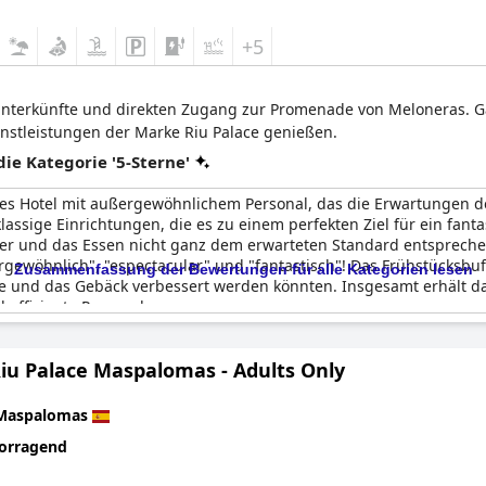
+5
e Unterkünfte und direkten Zugang zur Promenade von Meloneras. G
stleistungen der Marke Riu Palace genießen.
e Kategorie '5-Sterne'
ses Hotel mit außergewöhnlichem Personal, das die Erwartungen der
sige Einrichtungen, die es zu einem perfekten Ziel für ein fant
er und das Essen nicht ganz dem erwarteten Standard entsprechen,
ergewöhnlich", "espectacular" und "fantastisch"! Das Frühstücksbuf
Zusammenfassung der Bewertungen für alle Kategorien lesen
e und das Gebäck verbessert werden könnten. Insgesamt erhält da
effiziente Personal.
Riu Palace Maspalomas - Adults Only
Maspalomas
orragend