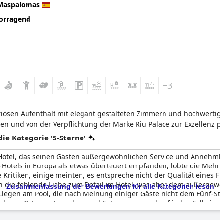
Maspalomas
orragend
+3
uriösen Aufenthalt mit elegant gestalteten Zimmern und hochwertig
und von der Verpflichtung der Marke Riu Palace zur Exzellenz pr
e Kategorie '5-Sterne'
-Hotel, das seinen Gästen außergewöhnlichen Service und Annehml
-Hotels in Europa als etwas überteuert empfanden, lobte die Meh
e Kritiken, einige meinten, es entspreche nicht der Qualität eines
n die fehlende Liebe zum Detail im Hotel, was aber dem außergew
Zusammenfassung der Bewertungen für alle Kategorien lesen
 Liegen am Pool, die nach Meinung einiger Gäste nicht dem Fünf-
barer Ort zum Ausruhen und Entspannen und auf jeden Fall eine