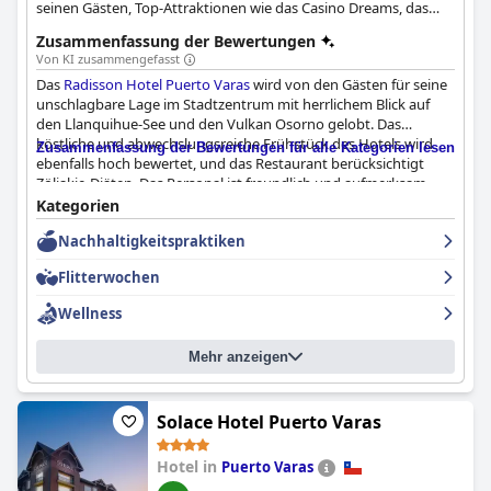
seinen Gästen, Top-Attraktionen wie das Casino Dreams, das
Pablo Fierro Museum und mehr zu sehen.
Zusammenfassung der Bewertungen
Von KI zusammengefasst
Das
Radisson Hotel Puerto Varas
wird von den Gästen für seine
unschlagbare Lage im Stadtzentrum mit herrlichem Blick auf
den Llanquihue-See und den Vulkan Osorno gelobt. Das
köstliche und abwechslungsreiche Frühstück des Hotels wird
Zusammenfassung der Bewertungen für alle Kategorien lesen
ebenfalls hoch bewertet, und das Restaurant berücksichtigt
Zöliakie-Diäten. Das Personal ist freundlich und aufmerksam,
und viele Gäste loben den hervorragenden Service. Die Zimmer
Kategorien
sind sauber, gut ausgestattet und komfortabel, auch wenn die
Nachhaltigkeitspraktiken
Parkplatzsituation etwas verwirrend sein kann. Das Spa erhält
hervorragende Kritiken, insbesondere für den beheizten Pool
Flitterwochen
und die Hot-Stone-Massagen. Die Betten werden als
spektakulär bequem beschrieben und bieten den Gästen einen
Wellness
erholsamen Schlaf. Während einige Gäste der Meinung waren,
dass die Einrichtungen des Hotels keine 5-Sterne-Bewertung
Mehr anzeigen
verdienen, wird das Hotel im Allgemeinen von den Gästen für
seine ausgezeichnete Lage, das freundliche Personal, die
komfortablen Zimmer, das köstliche Frühstück und das Spa-
Erlebnis gelobt.
Solace Hotel Puerto Varas
Hotel in
Puerto Varas