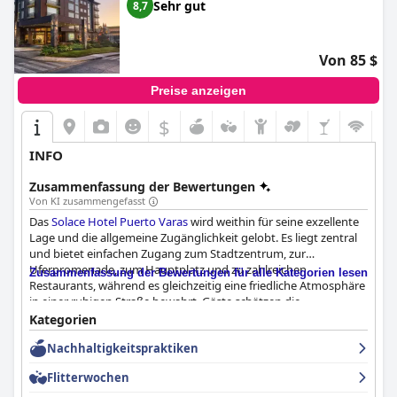
Sehr gut
8,7
Von 85 $
Preise anzeigen
$
INFO
Zusammenfassung der Bewertungen
Von KI zusammengefasst
Das
Solace Hotel Puerto Varas
wird weithin für seine exzellente
Lage und die allgemeine Zugänglichkeit gelobt. Es liegt zentral
und bietet einfachen Zugang zum Stadtzentrum, zur
Uferpromenade, zum Hauptplatz und zu zahlreichen
Zusammenfassung der Bewertungen für alle Kategorien lesen
Restaurants, während es gleichzeitig eine friedliche Atmosphäre
in einer ruhigen Straße bewahrt. Gäste schätzen die
Bequemlichkeit, wichtige Sehenswürdigkeiten zu Fuß zu
Kategorien
erreichen, und genießen den malerischen Blick auf die
Nachhaltigkeitspraktiken
Umgebung. Die Nähe des Hotels zu Dienstleistungen wie dem
Casino und dem örtlichen Einkaufszentrum erhöht seine
Flitterwochen
Attraktivität zusätzlich.