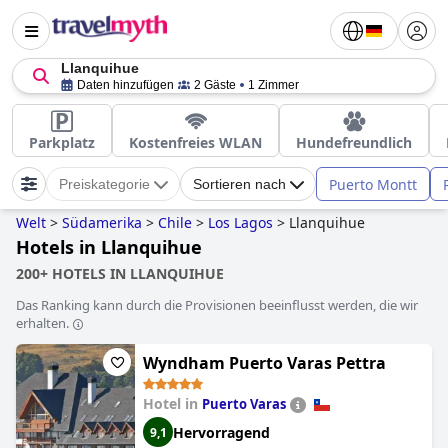
Llanquihue
Daten hinzufügen
2 Gäste
1 Zimmer
Parkplatz
Kostenfreies WLAN
Hundefreundlich
Puerto Montt
Preiskategorie
Sortieren nach
Welt
>
Südamerika
>
Chile
>
Los Lagos
>
Llanquihue
Hotels in Llanquihue
200+ HOTELS IN LLANQUIHUE
Das Ranking kann durch die Provisionen beeinflusst werden, die wir
erhalten.
Wyndham Puerto Varas Pettra
Hotel in
Puerto Varas
Hervorragend
9,1