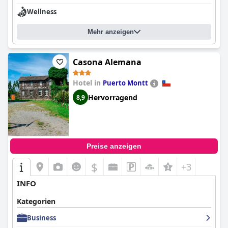
Wellness
Mehr anzeigen
Casona Alemana
Hotel in
Puerto Montt
Hervorragend
8,9
Preise anzeigen
$
+3
INFO
Kategorien
Business