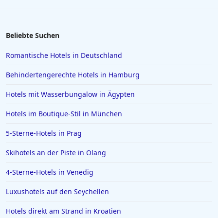
Hotels in Kassel
Hotels in Barcelona
Beliebte Suchen
Hotels in Palma de Mallorca
Romantische Hotels in Deutschland
Hotels in Mailand
Behindertengerechte Hotels in Hamburg
Hotels auf Gran Canaria
Hotels mit Wasserbungalow in Ägypten
Hotels in Zell am See
Hotels im Boutique-Stil in München
Hotels in Würzburg
Hotels in Borkum
5-Sterne-Hotels in Prag
Hotels in Quedlinburg
Skihotels an der Piste in Olang
Hotels in der Sächsischen Schweiz
4-Sterne-Hotels in Venedig
Hotels in Speyer
Luxushotels auf den Seychellen
Hotels in Bregenz
Hotels direkt am Strand in Kroatien
Hotels in Paguera