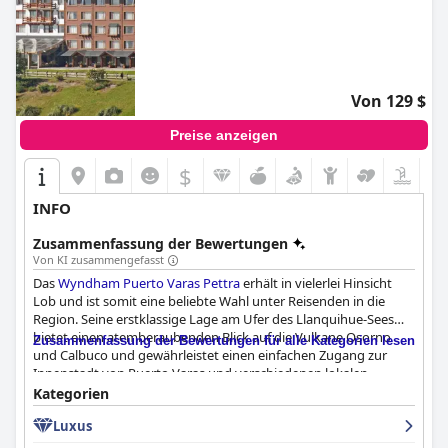
Von 129 $
Preise anzeigen
$
INFO
Zusammenfassung der Bewertungen
Von KI zusammengefasst
Das
Wyndham Puerto Varas Pettra
erhält in vielerlei Hinsicht
Lob und ist somit eine beliebte Wahl unter Reisenden in die
Region. Seine erstklassige Lage am Ufer des Llanquihue-Sees
bietet einen atemberaubenden Blick auf die Vulkane Osorno
Zusammenfassung der Bewertungen für alle Kategorien lesen
und Calbuco und gewährleistet einen einfachen Zugang zur
Innenstadt von Puerto Varas und verschiedenen lokalen
Attraktionen. Diese günstige, malerische und ruhige Lage wird
Kategorien
für ihre Sicherheit und Zugänglichkeit gelobt.
Luxus
Die Gäste sind einhellig von dem Frühstücksangebot