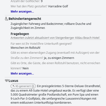
Anzahl der Golflöcher:
9
Wer hat den Platz gestaltet?
Harradine Golf
Mehr anzeigen...
Behindertengerecht
Zugänglicher Fahrweg und Badezimmer, rollbare Dusche und
Zugänglichkeit im Zimmer.
Fragebogen
Antworten zuletzt aktualisiert von Steigenberger Aldau Beach Hotel
Für wen ist Ihr Hotel/Ihre Unterkunft geeignet?
Menschen im Rollstuhl
Gibt es einen ebenerdigen Zugang (eventuell mit Aufzügen) von der
Straße zu den Zimmern?
Ja, zu einigen Zimmern
Gibt es Orte, die Gäste, die einen Rollstuhl benutzen, nicht erreichen
können?
Nein
Mehr anzeigen...
Luxus
Ein preisgekröntes 5-Sterne-Deluxe-Strandhotel,
KI-generiert
das zu einem All-Suite-Hotel umgebaut wurde. Es verfügt über eine
5.000 Quadratmeter große Poollandschaft, ein Pure Spa und einen
9-Loch-Par-3-Golfplatz, die umfangreiche Luxuseinrichtungen mit
einem exklusiven Unterkunftstyp kombinieren.