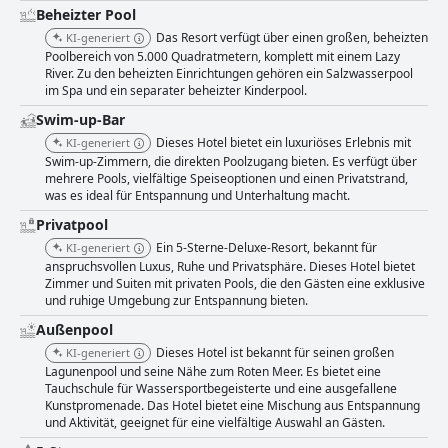
Beheizter Pool
Das Resort verfügt über einen großen, beheizten
KI-generiert
Poolbereich von 5.000 Quadratmetern, komplett mit einem Lazy
River. Zu den beheizten Einrichtungen gehören ein Salzwasserpool
im Spa und ein separater beheizter Kinderpool.
Swim-up-Bar
Dieses Hotel bietet ein luxuriöses Erlebnis mit
KI-generiert
Swim-up-Zimmern, die direkten Poolzugang bieten. Es verfügt über
mehrere Pools, vielfältige Speiseoptionen und einen Privatstrand,
was es ideal für Entspannung und Unterhaltung macht.
Privatpool
Ein 5-Sterne-Deluxe-Resort, bekannt für
KI-generiert
anspruchsvollen Luxus, Ruhe und Privatsphäre. Dieses Hotel bietet
Zimmer und Suiten mit privaten Pools, die den Gästen eine exklusive
und ruhige Umgebung zur Entspannung bieten.
Außenpool
Dieses Hotel ist bekannt für seinen großen
KI-generiert
Lagunenpool und seine Nähe zum Roten Meer. Es bietet eine
Tauchschule für Wassersportbegeisterte und eine ausgefallene
Kunstpromenade. Das Hotel bietet eine Mischung aus Entspannung
und Aktivität, geeignet für eine vielfältige Auswahl an Gästen.