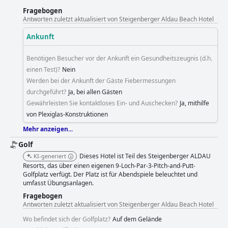
Wasserfarben und einer friedlichen Atmosphäre. Das Hotel ist
Fragebogen
familienfreundlich, auch wenn einige Gäste anmerkten, dass die
Antworten zuletzt aktualisiert von Steigenberger Aldau Beach Hotel
Aktivitäten für Kinder begrenzt waren. Insgesamt ist das Steigenberger
Aldau Beach Hotel ein Hotel der Spitzenklasse, das seinen Gästen ein
Ankunft
außergewöhnliches Urlaubserlebnis bietet.
Benötigen Besucher vor der Ankunft ein Gesundheitszeugnis (d.h.
einen Test)?
Nein
Werden bei der Ankunft der Gäste Fiebermessungen
durchgeführt?
Ja, bei allen Gästen
Gewährleisten Sie kontaktloses Ein- und Auschecken?
Ja, mithilfe
von Plexiglas-Konstruktionen
Mehr anzeigen...
Golf
Dieses Hotel ist Teil des Steigenberger ALDAU
KI-generiert
Resorts, das über einen eigenen 9-Loch-Par-3-Pitch-and-Putt-
Golfplatz verfügt. Der Platz ist für Abendspiele beleuchtet und
umfasst Übungsanlagen.
Fragebogen
Antworten zuletzt aktualisiert von Steigenberger Aldau Beach Hotel
Wo befindet sich der Golfplatz?
Auf dem Gelände