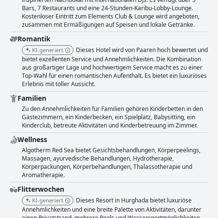
Bars, 7 Restaurants und eine 24-Stunden-Karibu-Lobby-Lounge.
Kostenloser Eintritt zum Elements Club & Lounge wird angeboten,
zusammen mit Ermäßigungen auf Speisen und lokale Getränke.
Romantik
Dieses Hotel wird von Paaren hoch bewertet und
KI-generiert
bietet exzellenten Service und Annehmlichkeiten. Die Kombination
aus großartiger Lage und hochwertigem Service macht es zu einer
Top-Wahl für einen romantischen Aufenthalt. Es bietet ein luxuriöses
Erlebnis mit toller Aussicht.
Familien
Zu den Annehmlichkeiten für Familien gehören Kinderbetten in den
Gästezimmern, ein Kinderbecken, ein Spielplatz, Babysitting, ein
Kinderclub, betreute Aktivitäten und Kinderbetreuung im Zimmer.
Wellness
Algotherm Red Sea bietet Gesichtsbehandlungen, Körperpeelings,
Massagen, ayurvedische Behandlungen, Hydrotherapie,
Körperpackungen, Körperbehandlungen, Thalassotherapie und
Aromatherapie.
Flitterwochen
Dieses Resort in Hurghada bietet luxuriöse
KI-generiert
Annehmlichkeiten und eine breite Palette von Aktivitäten, darunter
einen Privatstrand, mehrere Pools und Wassersportmöglichkeiten.