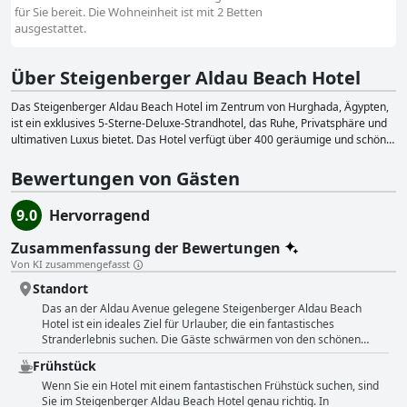
für Sie bereit. Die Wohneinheit ist mit 2 Betten
ausgestattet.
Über Steigenberger Aldau Beach Hotel
Das Steigenberger Aldau Beach Hotel im Zentrum von Hurghada, Ägypten,
ist ein exklusives 5-Sterne-Deluxe-Strandhotel, das Ruhe, Privatsphäre und
ultimativen Luxus bietet. Das Hotel verfügt über 400 geräumige und schön
eingerichtete Zimmer und Suiten mit atemberaubendem Blick auf das
azurblaue Rote Meer. Rauchen ist nur draußen auf der Terrasse oder dem
Bewertungen von Gästen
Balkon erlaubt, da alle Zimmer als "rauchfrei" ausgewiesen sind. Die Gäste
des Steigenberger Aldau Beach Hotel haben die Qual der Wahl, wenn es um
9.0
Hervorragend
das Essen geht, denn es stehen verschiedene Speiseräume zur Auswahl.
Gegen Aufpreis bietet das Hotel auch einen 24-Stunden-Zimmerservice an
Zusammenfassung der Bewertungen
und für Ausflüge können Lunchpakete bestellt werden. Die
Von KI zusammengefasst
atemberaubenden Landschaftsgärten des Hotels, das azurblaue Wasser
des Roten Meeres und die dramatischen Bergketten im Hintergrund bieten
Standort
eine wunderschöne Kulisse zum Entspannen und Erholen. Das Hotel bietet
Das an der Aldau Avenue gelegene Steigenberger Aldau Beach
eine Reihe von Aktivitäten wie Schwimmen im azurblauen Roten Meer,
Hotel ist ein ideales Ziel für Urlauber, die ein fantastisches
Beachvolleyball, Tennis und ein Fitnesscenter. Die Gäste können auch eine
Stranderlebnis suchen. Die Gäste schwärmen von den schönen
Vielzahl von Wassersportarten wie Schnorcheln, Windsurfen und Tauchen
Gärten und dem einzigartigen Strand- und Meerblick. Dieses Juwel
Frühstück
genießen. Das luxuriöse Spa des Hotels bietet eine Reihe von Behandlungen
am Roten Meer bietet seinen Gästen alle Annehmlichkeiten, die sie
für diejenigen, die sich verwöhnen lassen und entspannen möchten. Mit
zum Entspannen und Erholen benötigen, einschließlich Pool- und
Wenn Sie ein Hotel mit einem fantastischen Frühstück suchen, sind
seinem unvergleichlichen Service und seinen luxuriösen Annehmlichkeiten
Strandbereich. Die Lage des Hotels wird hoch gelobt, einige Gäste
Sie im Steigenberger Aldau Beach Hotel genau richtig. In