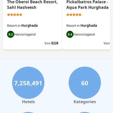
The Oberoi Beach Resort,
Pickalbatros Palace -
Sahl Hasheesh
Aqua Park Hurghada
Resort
in
Hurghada
Resort
in
Hurghada
Hervorragend
Hervorragend
9.2
9.4
Von
$228
Von
$
7,258,491
60
Hotels
Kategorien