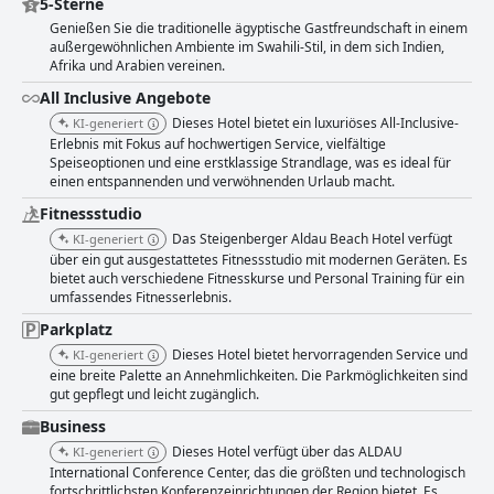
5-Sterne
Genießen Sie die traditionelle ägyptische Gastfreundschaft in einem
außergewöhnlichen Ambiente im Swahili-Stil, in dem sich Indien,
Afrika und Arabien vereinen.
All Inclusive Angebote
Dieses Hotel bietet ein luxuriöses All-Inclusive-
KI-generiert
Erlebnis mit Fokus auf hochwertigen Service, vielfältige
Speiseoptionen und eine erstklassige Strandlage, was es ideal für
einen entspannenden und verwöhnenden Urlaub macht.
Fitnessstudio
Das Steigenberger Aldau Beach Hotel verfügt
KI-generiert
über ein gut ausgestattetes Fitnessstudio mit modernen Geräten. Es
bietet auch verschiedene Fitnesskurse und Personal Training für ein
umfassendes Fitnesserlebnis.
Parkplatz
Dieses Hotel bietet hervorragenden Service und
KI-generiert
eine breite Palette an Annehmlichkeiten. Die Parkmöglichkeiten sind
gut gepflegt und leicht zugänglich.
Business
Dieses Hotel verfügt über das ALDAU
KI-generiert
International Conference Center, das die größten und technologisch
fortschrittlichsten Konferenzeinrichtungen der Region bietet. Es