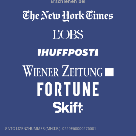
Erschienen bei
GNTO LIZENZNUMMER (MH.T.E.): 0259Ε60000576001