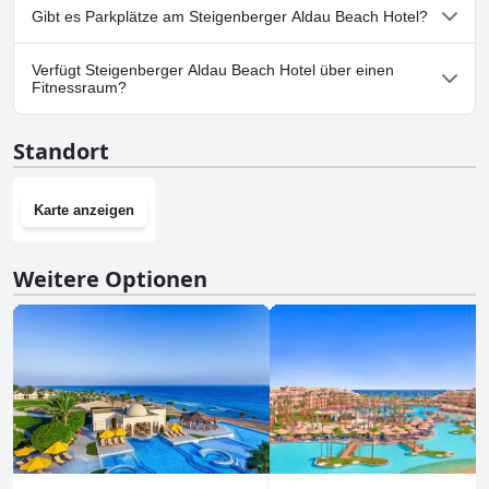
Nein, Steigenberger Aldau Beach Hotel erlaubt keine Hunde.
Gäste die luxuriösen Annehmlichkeiten des Resorts. Verpassen Sie
Gibt es Parkplätze am Steigenberger Aldau Beach Hotel?
nicht die Gelegenheit für einen herrlichen und unvergesslichen
Aufenthalt in diesem luxuriösen Strandresort.
Ja, Parkmöglichkeiten sind im Steigenberger Aldau Beach Hotel
Verfügt Steigenberger Aldau Beach Hotel über einen
vorhanden.
Fitnessraum?
Ja, Steigenberger Aldau Beach Hotel hat einen Fitnessraum.
Standort
Karte anzeigen
Weitere Optionen