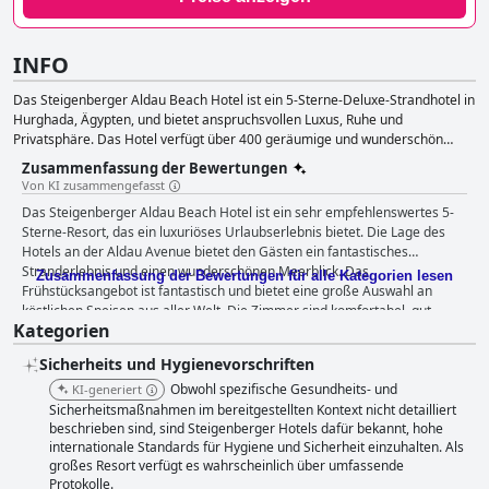
INFO
Das Steigenberger Aldau Beach Hotel ist ein 5-Sterne-Deluxe-Strandhotel in
Hurghada, Ägypten, und bietet anspruchsvollen Luxus, Ruhe und
Privatsphäre. Das Hotel verfügt über 400 geräumige und wunderschön
eingerichtete rauchfreie Zimmer und Suiten mit herrlichem Blick auf das
Zusammenfassung der Bewertungen
Rote Meer. Die Gäste können aus einer Reihe von Speisemöglichkeiten
Von KI zusammengefasst
wählen und der Zimmerservice ist 24 Stunden am Tag verfügbar. Das Hotel
Das Steigenberger Aldau Beach Hotel ist ein sehr empfehlenswertes 5-
bietet eine Vielzahl von Aktivitäten wie Strandzugang, Wassersport, einen
Sterne-Resort, das ein luxuriöses Urlaubserlebnis bietet. Die Lage des
Kinderclub, ein Fitnesscenter und Spa-Einrichtungen. Das Steigenberger
Hotels an der Aldau Avenue bietet den Gästen ein fantastisches
Aldau Beach Hotel ist ein ideales Ziel für alle, die einen luxuriösen und
Stranderlebnis und einen wunderschönen Meerblick. Das
entspannenden Aufenthalt in Hurghada verbringen möchten.
Zusammenfassung der Bewertungen für alle Kategorien lesen
Frühstücksangebot ist fantastisch und bietet eine große Auswahl an
köstlichen Speisen aus aller Welt. Die Zimmer sind komfortabel, gut
Kategorien
ausgestattet und sauber, obwohl einige Gäste anmerkten, dass sie
veraltet und renovierungsbedürftig seien. Das Hotel wird für seine
Sicherheits und Hygienevorschriften
Sauberkeit und die gut gepflegten Einrichtungen, einschließlich des
Poolbereichs und der öffentlichen Bereiche, gelobt. Das Personal ist
Obwohl spezifische Gesundheits- und
KI-generiert
außergewöhnlich: Gäste beschreiben es als großartig, höflich,
Sicherheitsmaßnahmen im bereitgestellten Kontext nicht detailliert
gastfreundlich, aufmerksam, hilfsbereit und zuvorkommend. Das Spa
beschrieben sind, sind Steigenberger Hotels dafür bekannt, hohe
internationale Standards für Hygiene und Sicherheit einzuhalten. Als
und der Außenpoolbereich sind die Highlights des Hotels, auch wenn
großes Resort verfügt es wahrscheinlich über umfassende
einige Gäste anmerkten, dass der Pool manchmal überfüllt ist. Der
Protokolle.
Strand ist einzigartig und wunderschön mit atemberaubenden