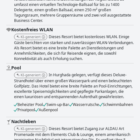
umfasst einen virtuellen Technologie-Ballsaal für bis zu 1400
Delegierte, einen großen Ballsaal, einen 250 m² großen
Tagungsraum, mehrere Gruppenräume und zwei voll ausgestattete
Business Center.
Kostenfreies WLAN
Dieses Resort bietet kostenloses WLAN. Einige
KI-generiert
Gäste berichten von starken und zuverlässigen WLAN-Verbindungen.
Als Resort bietet es eine breite Palette an Dienstleistungen und
Annehmlichkeiten, die sich für Reisende eignen, die sowohl
Konnektivität als auch Erholung suchen.
Pool
In Hurghada gelegen, verfügt dieses Deluxe-
KI-generiert
Strandhotel über einen großen Wasserpark und einen beleuchteten
Golfplatz. Das Hotel bietet eine breite Palette an Pool-Einrichtungen,
exzellente Speisemöglichkeiten und gepflegte Parkanlagen, die
einen luxuriösen und entspannenden Aufenthalt gewährleisten.
Beheizter Pool
Swim-up-Bar
Wasserrutsche
Schwimmbahnen
Privatpool
Außenpool
Nachtleben
Dieses Resort bietet Zugang zur ALDAU Art
KI-generiert
Promenade mit dem Elements Club & Lounge, einem amerikanisch
inspirierten Nachtlokal mit internationalen DJs. Es verfügt über 5