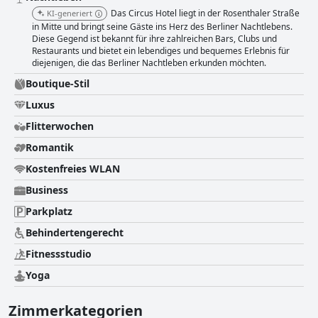
Cocktails, und die Bar auf dem Dach war ein perfekter Ort zum
Das Circus Hotel liegt in der Rosenthaler Straße
KI-generiert
Entspannen und Erholen. Die Betten wurden für ihre Sauberkeit und
in Mitte und bringt seine Gäste ins Herz des Berliner Nachtlebens.
ihren Komfort gelobt, obwohl einige Gäste auf Probleme mit
Diese Gegend ist bekannt für ihre zahlreichen Bars, Clubs und
Doppelbetten und einzelnen Bettdecken hinwiesen. Alles in allem ist das
Restaurants und bietet ein lebendiges und bequemes Erlebnis für
Circus Hotel eine gute Wahl für alle, die ein einzigartiges Boutique-Hotel
diejenigen, die das Berliner Nachtleben erkunden möchten.
suchen, das stilvolles Design, eine großartige Lage und eine
hervorragende Ausstattung vereint.
Boutique-Stil
Luxus
Flitterwochen
Romantik
Kostenfreies WLAN
Business
Parkplatz
Behindertengerecht
Fitnessstudio
Yoga
Zimmerkategorien