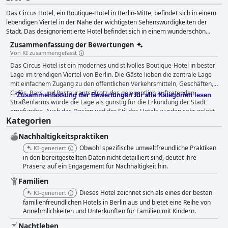
Das Circus Hotel, ein Boutique-Hotel in Berlin-Mitte, befindet sich in einem
lebendigen Viertel in der Nähe der wichtigsten Sehenswürdigkeiten der
Stadt. Das designorientierte Hotel befindet sich in einem wunderschön
restaurierten, denkmalgeschützten Gebäude aus dem 19. Jahrhundert mit
Zusammenfassung der Bewertungen
Blick auf den Rosenthaler Platz. Die Gäste können wöchentlich kuratierte
Von KI zusammengefasst
Veranstaltungen, einen entspannenden Gartenhof und eine Dachterrasse
Das Circus Hotel ist ein modernes und stilvolles Boutique-Hotel in bester
genießen. Das Circus Hotel bietet zahlreiche Annehmlichkeiten, darunter
Lage im trendigen Viertel von Berlin. Die Gäste lieben die zentrale Lage
eine 24-Stunden-Rezeption, kostenloses WLAN, eine Bar, einen
mit einfachem Zugang zu den öffentlichen Verkehrsmitteln, Geschäften,
Tagungsraum, Smart-TVs, ein À-la-carte-Frühstück, eine Bar auf dem Dach,
Cafés, Bars und Restaurants. Trotz des gelegentlich auftretenden
Bügelservice, Touren und Erlebnisse, Parkplätze, Yoga-Sitzungen,
Zusammenfassung der Bewertungen für alle Kategorien lesen
Straßenlärms wurde die Lage als günstig für die Erkundung der Stadt
familienfreundliche Optionen und Zugänglichkeit für Rollstuhlfahrer.
empfunden. Auch das Design und der Stil des Hotels wurden sehr gelobt.
Tägliches Frühstück und abendliche Drinks werden im Lost My Voice oder im
Kategorien
Das Frühstück im Hotel war außergewöhnlich und bot eine große
Gartenhof serviert. Seit 1997 bietet The Circus verschiedene Unterkünfte
Auswahl an qualitativ hochwertigen Speisen, auch wenn einige
an, wobei der Schwerpunkt auf Gastfreundschaft, dem sozialen Charakter
Nachhaltigkeitspraktiken
Rezensenten Probleme mit den Wartezeiten und den begrenzten
des Reisens und Nachhaltigkeit liegt.
Möglichkeiten während der Stoßzeiten anmerkten. Die Zimmer sind
Obwohl spezifische umweltfreundliche Praktiken
KI-generiert
komfortabel, makellos und gut ausgestattet mit einzigartigem Dekor und
in den bereitgestellten Daten nicht detailliert sind, deutet ihre
individuellem Touch, obwohl einige Gäste Probleme mit kleinen Zimmern,
Präsenz auf ein Engagement für Nachhaltigkeit hin.
veralteten Badezimmern oder mangelndem Stauraum angaben. Die
Familien
Mehrheit der Gäste war jedoch mit der Sauberkeit des Hotels sehr
Dieses Hotel zeichnet sich als eines der besten
KI-generiert
zufrieden, was dem Reinigungspersonal zu verdanken ist. Das Personal
familienfreundlichen Hotels in Berlin aus und bietet eine Reihe von
des Circus Hotels wird als warmherzig, freundlich und aufmerksam
Annehmlichkeiten und Unterkünften für Familien mit Kindern.
beschrieben, mit der Fähigkeit, großartige Orte zu empfehlen, die man in
der Stadt erkunden kann. In der hoteleigenen Bar gab es fantastische
Nachtleben