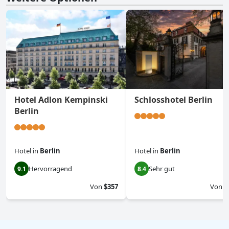
Hotel Adlon Kempinski
Schlosshotel Berlin
Berlin
Hotel
in
Berlin
Hotel
in
Berlin
Hervorragend
Sehr gut
9.1
8.4
Von
$357
Von
$