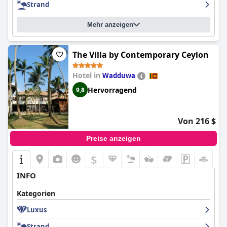
Strand
Mehr anzeigen
The Villa by Contemporary Ceylon
Hotel in
Wadduwa
Hervorragend
9,8
Von 216 $
Preise anzeigen
$
INFO
Kategorien
Luxus
Strand