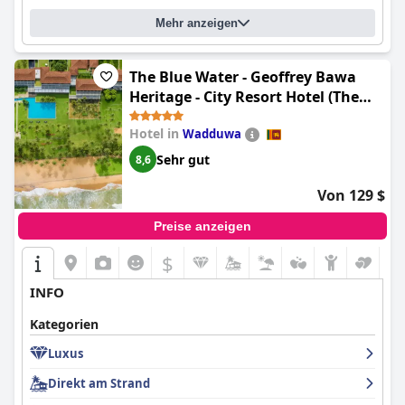
Mehr anzeigen
The Blue Water - Geoffrey Bawa
Heritage - City Resort Hotel (The
Blue Water - Geoffrey Bawa
Hotel in
Wadduwa
Heritage Resort Hotel)
Sehr gut
8,6
Von 129 $
Preise anzeigen
$
INFO
Kategorien
Luxus
Direkt am Strand