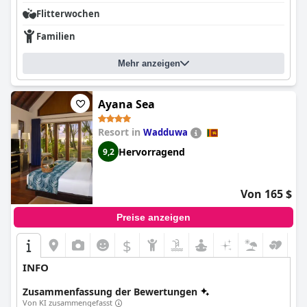
Flitterwochen
Familien
Mehr anzeigen
Ayana Sea
Resort in
Wadduwa
Hervorragend
9,2
Von 165 $
Preise anzeigen
$
INFO
Zusammenfassung der Bewertungen
Von KI zusammengefasst