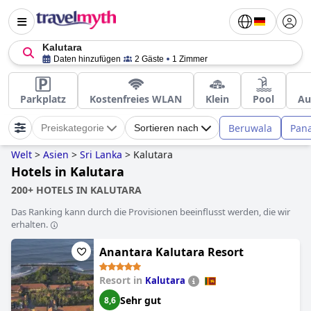
Kalutara
Daten hinzufügen
2 Gäste
1 Zimmer
Parkplatz
Kostenfreies WLAN
Klein
Pool
Au
Beruwala
Pan
Preiskategorie
Sortieren nach
Welt
>
Asien
>
Sri Lanka
>
Kalutara
Hotels in Kalutara
200+ HOTELS IN KALUTARA
Das Ranking kann durch die Provisionen beeinflusst werden, die wir
erhalten.
Anantara Kalutara Resort
Resort in
Kalutara
Sehr gut
8,6