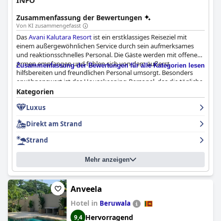
INFO
Zusammenfassung der Bewertungen
Von KI zusammengefasst
Das
Avani Kalutara Resort
ist ein erstklassiges Reiseziel mit
einem außergewöhnlichen Service durch sein aufmerksames
und reaktionsschnelles Personal. Die Gäste werden mit offenen
Armen empfangen und fühlen sich von dem äußerst
Zusammenfassung der Bewertungen für alle Kategorien lesen
hilfsbereiten und freundlichen Personal umsorgt. Besonders
erwähnenswert ist das Housekeeping-Personal, das die tägliche
Zimmerreinigung schnell und freundlich durchführt. Der
Kategorien
Rezeptionschef, Herr Shalindra, geht über sich hinaus, um alle
Luxus
kleinen und großen Wünsche zu erfüllen. Es wurden zwar einige
kleinere Unannehmlichkeiten festgestellt, aber die meisten
Direkt am Strand
Rückmeldungen sind überwältigend positiv und das Personal
wird als freundlich, angenehm und erstaunlich beschrieben. Alle
Strand
Wünsche wurden erfüllt und die Gäste fühlten sich dank des
wunderbaren Personals im
Avani Kalutara Resort
wie zu Hause.
Mehr anzeigen
Anveela
Hotel in
Beruwala
Hervorragend
9,4