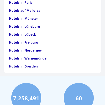
Hotels in Paris
Hotels auf Mallorca
Hotels in Münster
Hotels in Lüneburg
Hotels in Lübeck
Hotels in Freiburg
Hotels in Norderney
Hotels in Warnemünde
Hotels in Dresden
Hotels am Bodensee
Hotels in Stuttgart
Hotels in Leipzig
7,258,491
60
Hotels in Bamberg