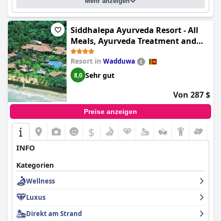
Mehr anzeigen
Siddhalepa Ayurveda Resort - All
Meals, Ayurveda Treatment and
Yoga
Resort in
Wadduwa
Sehr gut
8,0
Von 287 $
Preise anzeigen
$
INFO
Kategorien
Wellness
Luxus
Direkt am Strand