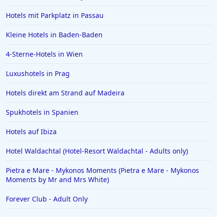
Hotels mit Parkplatz in Passau
Hotels in Amalfi
Hotels in Meran
Kleine Hotels in Baden-Baden
Hotels in Sachsen
4-Sterne-Hotels in Wien
Hotels in Aachen
Luxushotels in Prag
Hotels in Domburg
Hotels direkt am Strand auf Madeira
Hotels auf Ibiza
Spukhotels in Spanien
Hotels in Stralsund
Hotels in Warendorf
Hotels auf Ibiza
Hotels in Paderborn
Hotel Waldachtal (Hotel-Resort Waldachtal - Adults only)
Hotels in Italien
Pietra e Mare - Mykonos Moments (Pietra e Mare - Mykonos
Moments by Mr and Mrs White)
Hotels in Luzern
Hotels in Hohenlohe
Forever Club - Adult Only
Hotels in Sankt Anton im Montafon