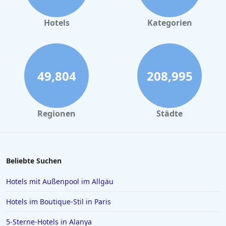
Hotels in Nürnberg
Hotels in Büsum
Hotels
Kategorien
Hotels am Chiemsee
Hotels in Amsterdam
Hotels in Bremen
49,804
208,995
Hotels in Potsdam
Hotels in Oberstdorf
Regionen
Städte
Hotels in Konstanz
Hotels in Heiligenhafen
Hotels in Lazise
Beliebte Suchen
Hotels in Gelsenkirchen
Hotels mit Außenpool im Allgäu
Hotels in der Türkei
Hotels im Boutique-Stil in Paris
Hotels auf Rhodos
5-Sterne-Hotels in Alanya
Hotels in Den Haag