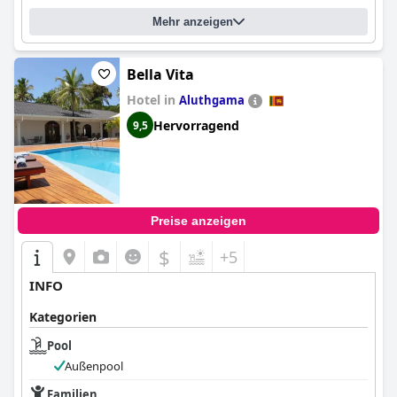
Mehr anzeigen
Bella Vita
Hotel in
Aluthgama
Hervorragend
9,5
Preise anzeigen
$
+5
INFO
Kategorien
Pool
Außenpool
Familien