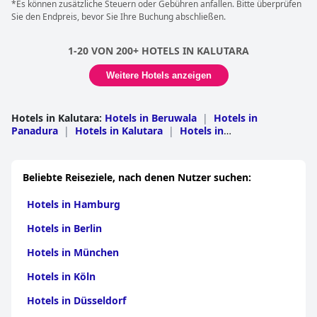
*Es können zusätzliche Steuern oder Gebühren anfallen. Bitte überprüfen
Sie den Endpreis, bevor Sie Ihre Buchung abschließen.
1-20 VON 200+ HOTELS IN KALUTARA
Weitere Hotels anzeigen
Hotels in Kalutara
:
Hotels in Beruwala
|
Hotels in
Panadura
|
Hotels in Kalutara
|
Hotels in
Horana
|
Hotels in Bandaragama
|
Hotels in
Mathugama
|
Hotels in Ingiriya
|
Hotels in
Palindanuwara
|
Hotels in Walallawita
|
Hotels in
Beliebte Reiseziele, nach denen Nutzer suchen:
Agalawatta
|
Hotels in Dodangoda
Hotels in Hamburg
Hotels in Berlin
Hotels in München
Hotels in Köln
Hotels in Düsseldorf