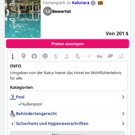
Ferienpark in
Kalutara
Bewertet
3,0
Von 201 $
Preise anzeigen
$
+4
INFO
Umgeben von der Natur bietet das Hotel ein Wohlfühlerlebnis
für alle.
Kategorien
Pool
Außenpool
Behindertengerecht
Sicherheits und Hygienevorschriften