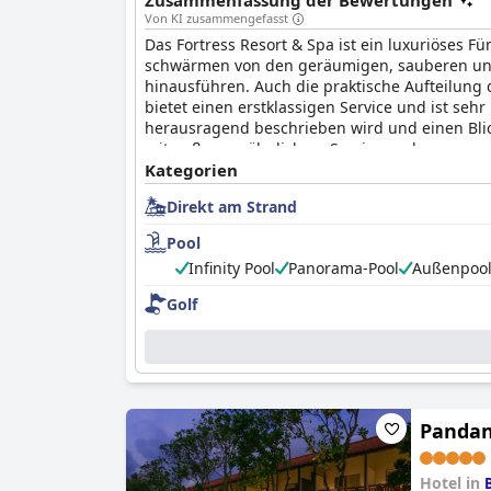
Zusammenfassung der Bewertungen
Gelände stehen kostenlose Poolspiele und Bil
Von KI zusammengefasst
planen und zu buchen. Nach einem langen Tag v
Das Fortress Resort & Spa ist ein luxuriöses 
steht.
schwärmen von den geräumigen, sauberen und
hinausführen. Auch die praktische Aufteilung 
bietet einen erstklassigen Service und ist seh
herausragend beschrieben wird und einen Blick 
mit außergewöhnlichem Service suchen.
Kategorien
Direkt am Strand
Pool
Infinity Pool
Panorama-Pool
Außenpoo
Golf
Pandan
Hotel in