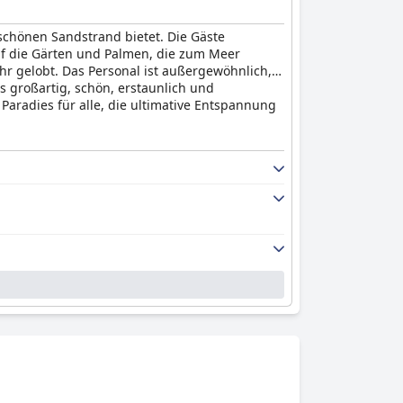
, Badminton und Walbeobachtungsausflüge zu
, in dem Ihr Wohlbefinden an erster Stelle
schönen Sandstrand bietet. Die Gäste
f die Gärten und Palmen, die zum Meer
hr gelobt. Das Personal ist außergewöhnlich,
ls großartig, schön, erstaunlich und
Paradies für alle, die ultimative Entspannung