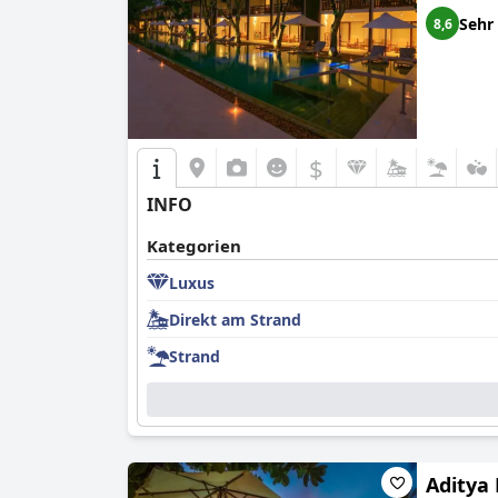
Sehr
8,6
$
INFO
Kategorien
Luxus
Direkt am Strand
Strand
Aditya