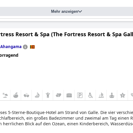
Mehr anzeigen
tress Resort & Spa (The Fortress Resort & Spa Gall
n
Ahangama
orragend
riöses 5-Sterne-Boutique-Hotel am Strand von Galle. Die vier ver
chlafbereich, ein großes Badezimmer und zweimal am Tag einen Re
nen herrlichen Blick auf den Ozean, einen Kinderbereich, Wasserdü
nesscenter sind weitere Einrichtungen, die Sie bei einem Aufenth