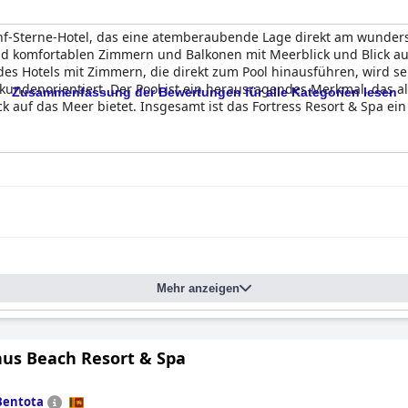
lard zur Verfügung, und es besteht die Möglichkeit, Wassersport
oller Aktivitäten können Sie das hoteleigene Ayurveda-Spa nutzen
Fünf-Sterne-Hotel, das eine atemberaubende Lage direkt am wunder
 komfortablen Zimmern und Balkonen mit Meerblick und Blick au
des Hotels mit Zimmern, die direkt zum Pool hinausführen, wird se
r kundenorientiert. Der Pool ist ein herausragendes Merkmal, das a
Zusammenfassung der Bewertungen für alle Kategorien lesen
auf das Meer bietet. Insgesamt ist das Fortress Resort & Spa ein 
l
Mehr anzeigen
us Beach Resort & Spa
Bentota