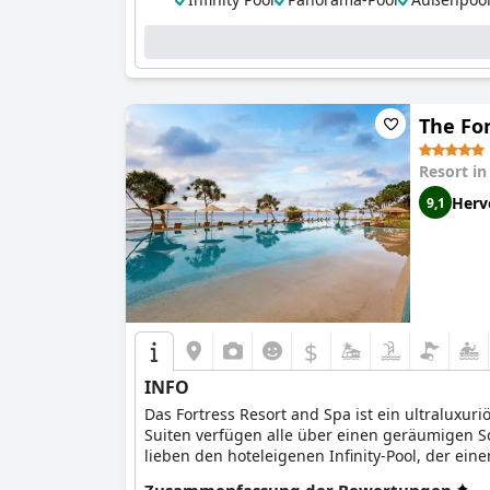
The For
Resort i
Herv
9,1
$
INFO
Das Fortress Resort and Spa ist ein ultraluxu
Suiten verfügen alle über einen geräumigen S
lieben den hoteleigenen Infinity-Pool, der ei
Einkaufspassage, Geschäftsdienste und ein Fit