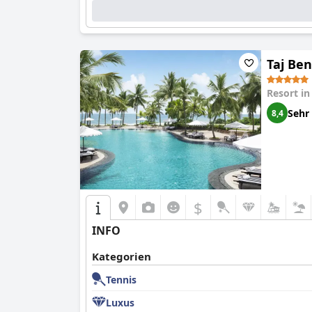
Taj Be
Resort i
Sehr
8,4
$
INFO
Kategorien
Tennis
Luxus