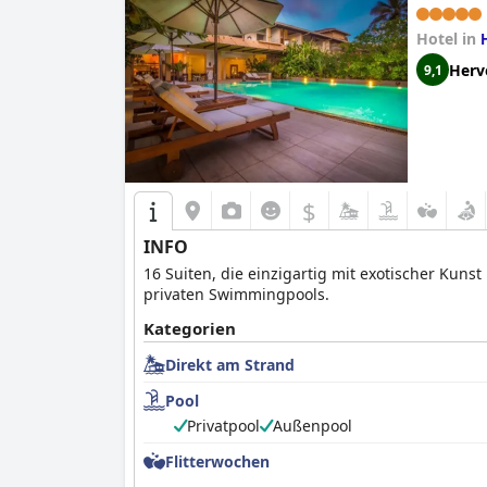
Hotel in
Herv
9,1
$
INFO
16 Suiten, die einzigartig mit exotischer Kunst
privaten Swimmingpools.
Kategorien
Direkt am Strand
Pool
Privatpool
Außenpool
Flitterwochen