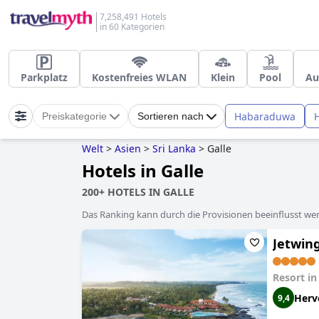
7,258,491 Hotels
in 60 Kategorien
Parkplatz
Kostenfreies WLAN
Klein
Pool
Au
Habaraduwa
Preiskategorie
Sortieren nach
Welt
>
Asien
>
Sri Lanka
>
Galle
Hotels in Galle
200+ HOTELS IN GALLE
Das Ranking kann durch die Provisionen beeinflusst werd
Jetwing
Resort i
Herv
9,4