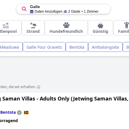
Galle
Daten hinzufügen
2 Gäste
1 Zimmer
ßenpool
Strand
Hundefreundlich
Günstig
Famil
Hikkaduwa
Galle Four Gravets
Bentota
Ambalangoda
B
en, die wir erhalten.
 Saman Villas - Adults Only (Jetwing Saman Villas,
n
Bentota
orragend