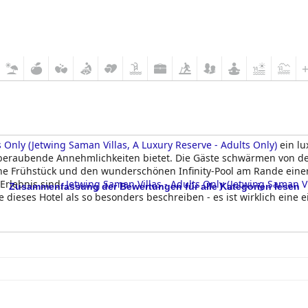
s Only (Jetwing Saman Villas, A Luxury Reserve - Adults Only)
ein lu
eraubende Annehmlichkeiten bietet. Die Gäste schwärmen von dem
che Frühstück und den wunderschönen Infinity-Pool am Rande einer
Erlebnis sind,
Jetwing Saman Villas - Adults Only (Jetwing Saman Vi
Zusammenfassung der Bewertungen für alle Kategorien lesen
 dieses Hotel als so besonders beschreiben - es ist wirklich eine 
l