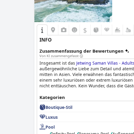
$
INFO
Zusammenfassung der Bewertungen
Von KI zusammengefasst
Insgesamt ist das
Jetwing Saman Villas - Adult
außergewöhnliche Liebe zum Detail und atemb
mitten in Asien. Viele erwähnen das fantastis
einem sehr luxuriösen oder extrem luxuriösen 
nicht enttäuschen. Kein Wunder, dass die Gäste
Kategorien
Boutique-Stil
Luxus
Pool
Infinity Pool
Panorama-Pool
Außenpoo