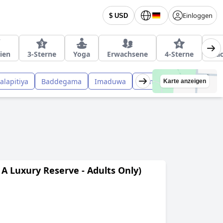
Einloggen
$ USD
ien
3-Sterne
Yoga
Erwachsene
4-Sterne
Nac
alapitiya
Baddegama
Imaduwa
Akmeemana
Bope Po
Karte anzeigen
 A Luxury Reserve - Adults Only)