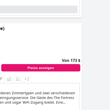
e)
Von 173 $
Preise anzeigen
+2
schiedenen Zimmertypen und zwei verschiedenen
inigungsservice. Die Gäste des The Fortress
sen und sogar WiFi-Zugang bietet. Eine
alt im The Fortress nutzen können. Auf dem