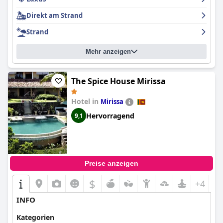
Direkt am Strand
Strand
Mehr anzeigen
The Spice House Mirissa
Hotel in
Mirissa
Hervorragend
9,1
Preise anzeigen
$
+4
INFO
Kategorien