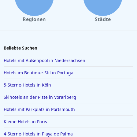
Hotels in Marsa Alam
Hotels in Darmstadt
Regionen
Städte
Hotels in Kopenhagen
Hotels in Saarbrücken
Hotels in Sölden
Beliebte Suchen
Hotels in Karlsruhe
Hotels mit Außenpool in Niedersachsen
Hotels in Rom
Hotels im Boutique-Stil in Portugal
Hotels in Wiesbaden
5-Sterne-Hotels in Köln
Hotels in Essen
Skihotels an der Piste in Vorarlberg
Hotels in Griechenland
Hotels in Greifswald
Hotels mit Parkplatz in Portsmouth
Hotels in Deidesheim
Kleine Hotels in Paris
Hotels in Erlangen
4-Sterne-Hotels in Playa de Palma