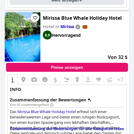
Mehr anzeigen
Mirissa Blue Whale Holiday Hotel
Hotel in
Mirissa
Hervorragend
8,9
Von 32 $
Preise anzeigen
$
+7
INFO
Zusammenfassung der Bewertungen
Von KI zusammengefasst
Das
Mirissa Blue Whale Holiday Hotel
erfreut sich einer
beneidenswerten Lage und bietet einen ruhigen Rückzugsort,
nur einen kurzen Spaziergang von lebhaften Geschäften,
Restaurants, Bars und dem berühmten Mirissa Beach entfernt.
Zusammenfassung der Bewertungen für alle Kategorien lesen
Diese zentrale und dennoch ruhige Lage bietet den Gästen das