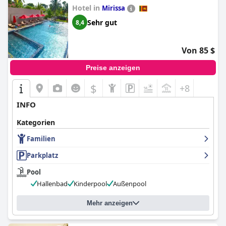
Hotel in
Mirissa
Sehr gut
8,4
Von 85 $
Preise anzeigen
$
+8
INFO
Kategorien
Familien
Parkplatz
Pool
Hallenbad
Kinderpool
Außenpool
Mehr anzeigen