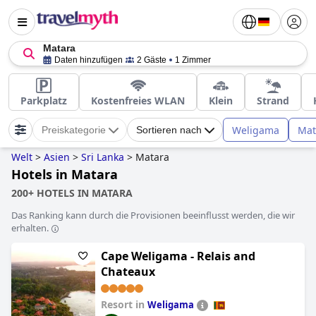
Matara
Daten hinzufügen
2 Gäste
1 Zimmer
Parkplatz
Kostenfreies WLAN
Klein
Strand
Weligama
Mat
Preiskategorie
Sortieren nach
Welt
>
Asien
>
Sri Lanka
>
Matara
Hotels in Matara
200+ HOTELS IN MATARA
Das Ranking kann durch die Provisionen beeinflusst werden, die wir
erhalten.
Cape Weligama - Relais and
Chateaux
Resort in
Weligama