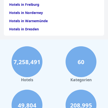
zu einer sehr empfehlenswerten Wahl für Besucher von Mirissa
Hotels in Freiburg
macht.
Hotels in Norderney
Hotels in Warnemünde
Hotels in Dresden
Hotels am Bodensee
Hotels in Stuttgart
Hotels in Leipzig
7,258,491
60
Hotels in Bamberg
Hotels in Nürnberg
Hotels in Büsum
Hotels
Kategorien
Hotels in Frankfurt am Main
Hotels im Allgäu
Hotels in Oberhausen
49,804
208,995