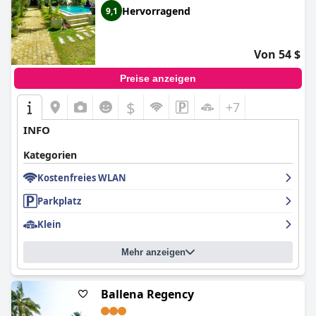
Hervorragend
9,1
Insgesamt zeichnet sich das
BeachMirissa Hotel
durch seine
außergewöhnliche Lage, sein hervorragendes Personal, sein
köstliches kulinarisches Angebot und seine hervorragende
Von 54 $
Sauberkeit aus, was einen unvergesslichen und angenehmen
Aufenthalt für seine Gäste gewährleistet.
Preise anzeigen
$
+7
INFO
Kategorien
Kostenfreies WLAN
Parkplatz
Klein
Mehr anzeigen
Ballena Regency