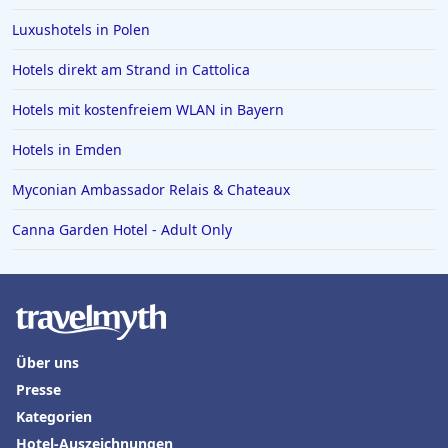
Hotels in Rotterdam
Luxushotels in Polen
Hotels in Bad Homburg vor der Höhe
Hotels direkt am Strand in Cattolica
Hotels in Neuss
Hotels in Ägypten
Hotels mit kostenfreiem WLAN in Bayern
Hotels in Varadero
Hotels in Emden
Hotels in Zingst
Myconian Ambassador Relais & Chateaux
Hotels in Meersburg
Canna Garden Hotel - Adult Only
Hotels in der Toskana
Hotels auf Malta
Über uns
Presse
Kategorien
Hotel-Auszeichnungen