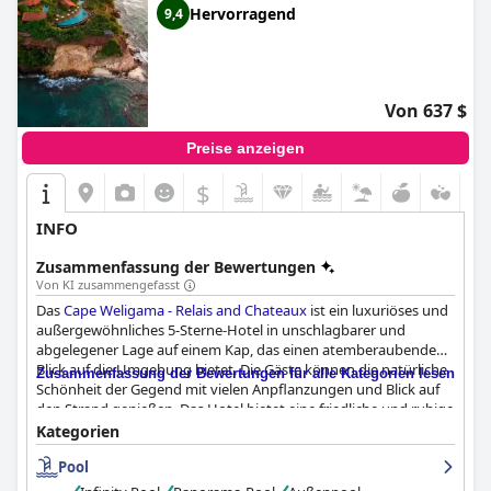
Hervorragend
9,4
Von 637 $
Preise anzeigen
$
INFO
Zusammenfassung der Bewertungen
Von KI zusammengefasst
Das
Cape Weligama - Relais and Chateaux
ist ein luxuriöses und
außergewöhnliches 5-Sterne-Hotel in unschlagbarer und
abgelegener Lage auf einem Kap, das einen atemberaubenden
Blick auf die Umgebung bietet. Die Gäste können die natürliche
Zusammenfassung der Bewertungen für alle Kategorien lesen
Schönheit der Gegend mit vielen Anpflanzungen und Blick auf
den Strand genießen. Das Hotel bietet eine friedliche und ruhige
Atmosphäre mit einfachem Zugang zu zwei Stränden. Das
Kategorien
Frühstück im
Cape Weligama - Relais and Chateaux
ist
Pool
fantastisch und bietet eine große Auswahl an köstlichen
Speisen. Die Auswahl im Restaurant ist sehr gut und die Qualität