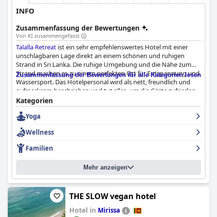
INFO
Zusammenfassung der Bewertungen
Von KI zusammengefasst
Talalla Retreat
ist ein sehr empfehlenswertes Hotel mit einer
unschlagbaren Lage direkt an einem schönen und ruhigen
Strand in Sri Lanka. Die ruhige Umgebung und die Nähe zum
Strand machen es zu einem perfekten Ort für Entspannung und
Zusammenfassung der Bewertungen für alle Kategorien lesen
Wassersport. Das Hotelpersonal wird als nett, freundlich und
aufmerksam beschrieben und tut alles, um die Gäste zufrieden
zu stellen. Das professionelle und zuvorkommende Team heißt
Kategorien
seine Gäste herzlich willkommen und kümmert sich persönlich
Yoga
um sie. Insgesamt ist das
Talalla Retreat
ein idyllischer
Rückzugsort mit außergewöhnlichem Service.
Wellness
Familien
Mehr anzeigen
THE SLOW vegan hotel
Hotel in
Mirissa