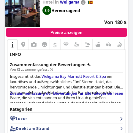
Hotel in
Weligama
Hervorragend
8,9
Von 180 $
Preise anzeigen
$
INFO
Zusammenfassung der Bewertungen
Von KI zusammengefasst
Insgesamt ist das
Weligama Bay Marriott Resort & Spa
ein
luxuriöses und außergewöhnliches Fünf-Sterne-Hotel, das
hervorragende Einrichtungen und Dienstleistungen bietet. Die
Gäste empfehlen das Hotel sowohl für Familien als auch für
Zusammenfassung der Bewertungen für alle Kategorien lesen
Paare, die sich entspannen und ihren Urlaub genießen
möchten. Während einige Gäste aufgrund der aktuellen Finanz-
und Treibstoffkrise davon abrieten, den Transport vom/zum
Kategorien
CMB-Flughafen im Voraus zu buchen, lobten Besucher, die im
Luxus
Hotel übernachteten, den gut geführten und hochwertigen
Service. Obwohl es einige Gegenstimmen gab, dass die Lage
Direkt am Strand
und das Essen nicht mit dem Fünf-Sterne-Standard anderer