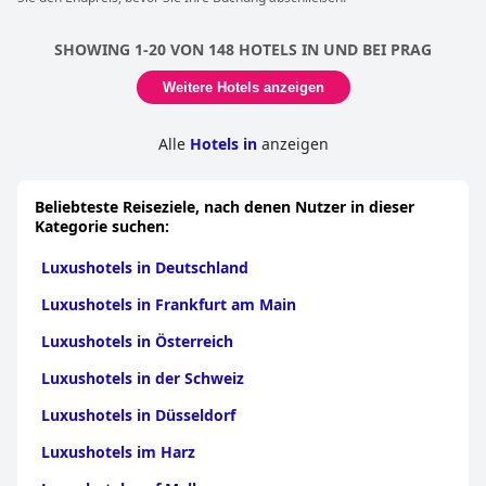
gewisse Sexyness. Das Hotel hat eine erstaunliche Einrichtung,
die exotisch und doch raffiniert ist und bietet alle
SHOWING 1-20 VON 148 HOTELS IN UND BEI PRAG
Annehmlichkeiten und Komfort eines Fünf-Sterne-Hotels. Die
Zimmer sind geräumig, wunderschön gestaltet und luxuriös
Weitere Hotels anzeigen
und bieten den Gästen alles, was sie brauchen könnten. Das
Hotel befindet sich in idealer Lage im Zentrum von Prag, und
das Personal ist aufmerksam und erstklassig. Insgesamt bietet
Alle
Hotels in
anzeigen
das Hotel ein außergewöhnliches und luxuriöses Erlebnis mit
erstklassiger Ausstattung, Restaurant und Personal.
Beliebteste Reiseziele, nach denen Nutzer in dieser
Kategorie suchen:
Luxushotels in Deutschland
Luxushotels in Frankfurt am Main
Luxushotels in Österreich
Luxushotels in der Schweiz
Luxushotels in Düsseldorf
Luxushotels im Harz