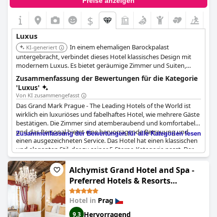
Preise anzeigen
$
Luxus
In einem ehemaligen Barockpalast
KI-generiert
untergebracht, verbindet dieses Hotel klassisches Design mit
modernem Luxus. Es bietet geräumige Zimmer und Suiten,
einen charmanten Innenhofgarten, ein luxuriöses Spa und
Zusammenfassung der Bewertungen für die Kategorie
gehobene Küche im Restaurant Le Grill.
'Luxus'
Von KI zusammengefasst
Das Grand Mark Prague - The Leading Hotels of the World ist
wirklich ein luxuriöses und fabelhaftes Hotel, wie mehrere Gäste
bestätigen. Die Zimmer sind atemberaubend und komfortabel
und das Personal bietet eine hervorragende Betreuung und
Zusammenfassung der Bewertungen für alle Kategorien lesen
einen ausgezeichneten Service. Das Hotel hat einen klassischen
und eleganten Stil, der zu seiner 5-Sterne-Kategorie passt. Der
Preis für ein solches Luxusangebot im Stadtzentrum ist
durchaus angemessen. Die Infrastruktur und die Einrichtungen
Alchymist Grand Hotel and Spa -
sind ausgezeichnet und es gibt schöne Gärten auf dem Gelände.
Preferred Hotels & Resorts
Die Gäste haben vor allem das hilfsbereite und professionelle
(Alchymist Grand Hotel and Spa)
Personal gelobt, das ihnen einen unvergesslichen Aufenthalt
Hotel in
Prag
beschert hat. Alles in allem ist es ein großartiges und
wunderschönes Hotel, perfekt für alle, die während ihres
Hervorragend
9,3