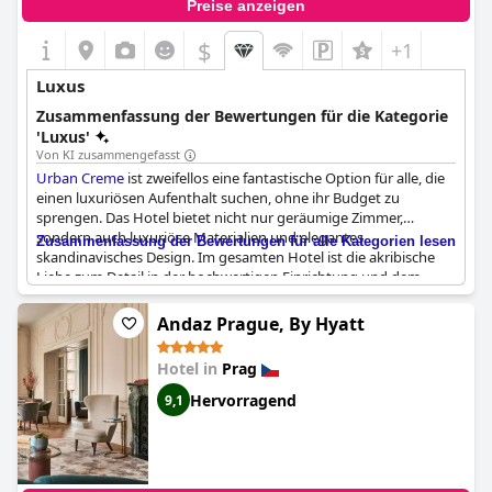
Preise anzeigen
$
+1
Luxus
Zusammenfassung der Bewertungen für die Kategorie
'Luxus'
Von KI zusammengefasst
Urban Creme
ist zweifellos eine fantastische Option für alle, die
einen luxuriösen Aufenthalt suchen, ohne ihr Budget zu
sprengen. Das Hotel bietet nicht nur geräumige Zimmer,
sondern auch luxuriöse Materialien und elegantes
Zusammenfassung der Bewertungen für alle Kategorien lesen
skandinavisches Design. Im gesamten Hotel ist die akribische
Liebe zum Detail in der hochwertigen Einrichtung und dem
modernen Interieur erkennbar, wodurch sich jede Ecke
prestigeträchtig und anspruchsvoll anfühlt.
Andaz Prague, By Hyatt
Gäste können Premium-Annehmlichkeiten wie eine Minibar mit
Hotel in
Prag
luxuriösen Snacks, Bademäntel, Kaffeemaschinen und sogar
eine Flasche Wein mit Pralinen für besondere Anlässe genießen.
Hervorragend
9,1
Der Hightech-Autoaufzug und andere hochmoderne
Einrichtungen verbessern das Erlebnis zusätzlich.
Die luxuriösen Badezimmer tragen mit ihrer Geräumigkeit zum