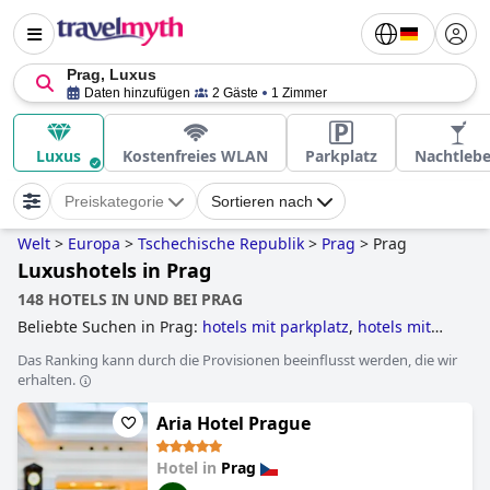
Prag, Luxus
Daten hinzufügen
2 Gäste
1 Zimmer
Luxus
Kostenfreies WLAN
Parkplatz
Nachtleb
Preiskategorie
Sortieren nach
Welt
>
Europa
>
Tschechische Republik
>
Prag
>
Prag
Luxushotels in Prag
148 HOTELS IN UND BEI PRAG
Beliebte Suchen in Prag:
hotels mit parkplatz
,
hotels mit
pool
,
klosterhotels
,
5-sterne-hotels
,
außergewöhnliche
Das Ranking kann durch die Provisionen beeinflusst werden, die wir
hotels
,
3-sterne-hotels
,
wellnesshotels
,
hotels im boutique-
erhalten.
stil
,
luxushotels
,
romantische hotels
,
4-sterne-hotels
and
günstige hotels
.
Aria Hotel Prague
Hotel in
Prag