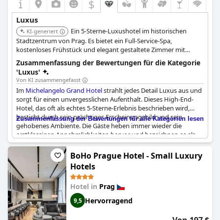
$
Luxus
Ein 5-Sterne-Luxushotel im historischen
KI-generiert
Stadtzentrum von Prag. Es bietet ein Full-Service-Spa,
kostenloses Frühstück und elegant gestaltete Zimmer mit
hochwertiger Bettwäsche und modernen Annehmlichkeiten.
Zusammenfassung der Bewertungen für die Kategorie
'Luxus'
Von KI zusammengefasst
Im
Michelangelo Grand Hotel
strahlt jedes Detail Luxus aus und
sorgt für einen unvergesslichen Aufenthalt. Dieses High-End-
Hotel, das oft als echtes 5-Sterne-Erlebnis beschrieben wird,
besticht durch sein prächtiges Erscheinungsbild und sein
Zusammenfassung der Bewertungen für alle Kategorien lesen
gehobenes Ambiente. Die Gäste heben immer wieder die
erstklassigen Annehmlichkeiten hervor und bezeichnen es als
luxuriöses und vornehmes Reiseziel. Die Lage und die
Dienstleistungen werden als erstklassig und hochklassig
BoHo Prague Hotel - Small Luxury
beschrieben und richten sich an diejenigen, die einen
Hotels
verschwenderischen Rückzugsort suchen.
Hotel in
Prag
Das Hotel dient als erstklassiger Ausgangspunkt für luxuriöse
Reisen und bietet eine perfekte Basis, um stilvoll zu erkunden.
Hervorragend
9,5
Das Frühstück wird häufig für seine Opulenz gelobt, die perfekt
zum luxuriösen Gesamtkonzept des Hotels passt. Die Zimmer