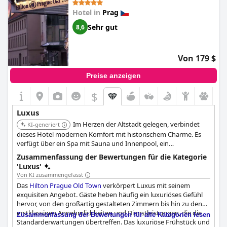
Dienstleistungen sorgt das Hotel für einen komfortablen und
Hotel in
Prag
verwöhnenden Aufenthalt. Die Mitarbeiter bieten einen
hervorragenden Service und sorgen dafür, dass Ihr Aufenthalt
Sehr gut
8,6
unvergesslich wird. Wenn Sie einen luxuriösen, gehobenen
Aufenthalt in Prag suchen, ist das
Hilton Prague Hotel (Hilton
Prague Atrium)
die perfekte Wahl.
Von 179 $
Preise anzeigen
$
Luxus
Im Herzen der Altstadt gelegen, verbindet
KI-generiert
dieses Hotel modernen Komfort mit historischem Charme. Es
verfügt über ein Spa mit Sauna und Innenpool, ein
Fitnesscenter sowie ein schickes Restaurant und eine Bar.
Zusammenfassung der Bewertungen für die Kategorie
'Luxus'
Von KI zusammengefasst
Das
Hilton Prague Old Town
verkörpert Luxus mit seinem
exquisiten Angebot. Gäste heben häufig ein luxuriöses Gefühl
hervor, von den großartig gestalteten Zimmern bis hin zu den
erstklassigen Annehmlichkeiten und Dienstleistungen, die die
Zusammenfassung der Bewertungen für alle Kategorien lesen
Standarderwartungen übertreffen. Das luxuriöse Frühstück und