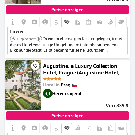
luxuriöse Wahl für diejenigen, die während ihres Aufenthalts in
Prag außergewöhnlichen Komfort suchen.
Preise anzeigen
$
Luxus
In einem ehemaligen Kloster gelegen, bietet
KI-generiert
dieses Hotel eine ruhige Umgebung mit atemberaubendem
Blick auf die Stadt. Es ist bekannt für seine luxuriösen
Unterkünfte und seinen außergewöhnlichen Service und bietet
eine ruhige Flucht im Herzen Prags.
Augustine, a Luxury Collection
Hotel, Prague (Augustine Hotel,
Prague)
Hotel in
Prag
Hervorragend
9,4
Von 339 $
Preise anzeigen
$