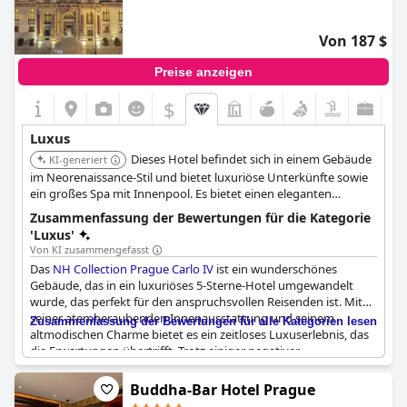
Vorsicht: Die Preise für Doppelzimmer beginnen bei 450 bis 500
€ mit Frühstück. Aber für alle, die ein Luxushotel der
Von 187 $
Spitzenklasse suchen, ist das
Andaz Prague, By Hyatt
ein wahres
Juwel, das man in Betracht ziehen sollte.
Preise anzeigen
$
Luxus
Dieses Hotel befindet sich in einem Gebäude
KI-generiert
im Neorenaissance-Stil und bietet luxuriöse Unterkünfte sowie
ein großes Spa mit Innenpool. Es bietet einen eleganten
Rahmen für einen gehobenen Aufenthalt in Prag.
Zusammenfassung der Bewertungen für die Kategorie
'Luxus'
Von KI zusammengefasst
Das
NH Collection Prague Carlo IV
ist ein wunderschönes
Gebäude, das in ein luxuriöses 5-Sterne-Hotel umgewandelt
wurde, das perfekt für den anspruchsvollen Reisenden ist. Mit
seiner atemberaubenden Innenausstattung und seinem
Zusammenfassung der Bewertungen für alle Kategorien lesen
altmodischen Charme bietet es ein zeitloses Luxuserlebnis, das
die Erwartungen übertrifft. Trotz einiger negativer
Rückmeldungen bezüglich des Preises des Spas und der
Eignung für einen 5-Sterne-Betrieb können die Gäste nicht
Buddha-Bar Hotel Prague
aufhören, von der reinen Klasse des Hotels zu schwärmen und