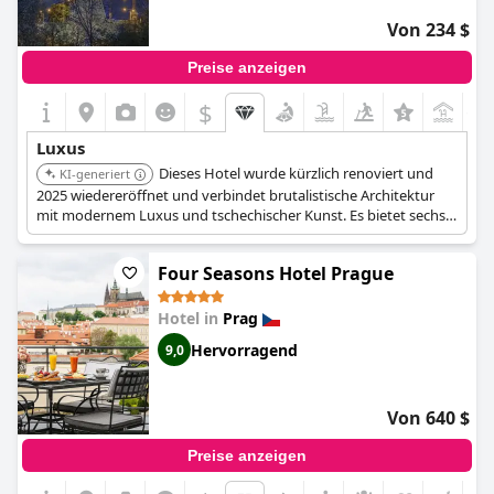
Von 234 $
Preise anzeigen
$
+1
Luxus
Dieses Hotel wurde kürzlich renoviert und
KI-generiert
2025 wiedereröffnet und verbindet brutalistische Architektur
mit modernem Luxus und tschechischer Kunst. Es bietet sechs
gastronomische Einrichtungen, darunter ein Dachrestaurant
mit Panoramablick, ein 1400 m² großes Spa mit
Four Seasons Hotel Prague
Innen-/Außenpool, Saunen, Dampfbad und das exklusive
Fairmont Gold-Erlebnis mit privatem Check-in und Zugang zur
Lounge.
Hotel in
Prag
Hervorragend
9,0
Von 640 $
Preise anzeigen