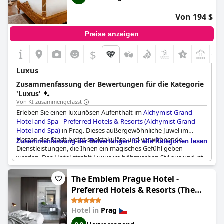
Aufenthalts in Prag ein bisschen Luxus suchen.
Von 194 $
Preise anzeigen
$
+1
Luxus
Zusammenfassung der Bewertungen für die Kategorie
'Luxus'
Von KI zusammengefasst
Erleben Sie einen luxuriösen Aufenthalt im
Alchymist Grand
Hotel and Spa - Preferred Hotels & Resorts (Alchymist Grand
Hotel and Spa)
in Prag. Dieses außergewöhnliche Juwel im
Herzen der Stadt bietet spektakuläre und verwöhnende
Zusammenfassung der Bewertungen für alle Kategorien lesen
Dienstleistungen, die Ihnen ein magisches Gefühl geben
werden. Das Hotel strahlt Luxus im böhmischen Stil aus und ist
in einem wunderschönen alten Gebäude untergebracht, dessen
Preise entsprechend hoch sind. Die Gäste können von dem
The Emblem Prague Hotel -
aufmerksamen und freundlichen Personal einen
Preferred Hotels & Resorts (The
hervorragenden Service erwarten. Die Lage ist perfekt, nur fünf
Emblem Prague Hotel)
Gehminuten von der Karlsbrücke entfernt. Der barocke Charme
Hotel in
Prag
des Hauses ist eine wahre Augenweide. Die Zimmer sind
atemberaubend und vermitteln ein luxuriöses und opulentes