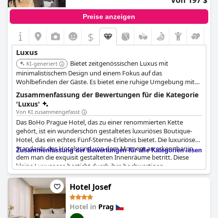
Von 197 $
halten den hohen Standard und bieten den Gästen ein wahrhaft
verwöhnendes Erlebnis.
Preise anzeigen
Obwohl das Hotel derzeit keine Bar in Betrieb hat, ist es
$
dennoch eine kostspielige, aber lohnende Wahl für diejenigen,
die Luxus priorisieren. Obwohl das
Michelangelo Grand Hotel
Luxus
relativ neu ist, hat es sich schnell als erstklassiges Reiseziel
Bietet zeitgenössischen Luxus mit
etabliert und spricht diejenigen an, die einen luxuriösen Urlaub
KI-generiert
suchen.
minimalistischem Design und einem Fokus auf das
Wohlbefinden der Gäste. Es bietet eine ruhige Umgebung mit
einem Spa und persönlichem Service in zentraler Lage.
Zusammenfassung der Bewertungen für die Kategorie
'Luxus'
Von KI zusammengefasst
Das BoHo Prague Hotel, das zu einer renommierten Kette
gehört, ist ein wunderschön gestaltetes luxuriöses Boutique-
Hotel, das ein echtes Fünf-Sterne-Erlebnis bietet. Die luxuriösen
Standards des Hotels sind von dem Moment an erkennbar, in
Zusammenfassung der Bewertungen für alle Kategorien lesen
dem man die exquisit gestalteten Innenräume betritt. Diese
kleine Luxusoase besticht durch ihre hochwertigen
Annehmlichkeiten und die raffinierte Struktur, die den Gästen
ein Gefühl eleganter Opulenz vermittelt. Die geräumigen,
Hotel Josef
komfortablen Zimmer sind mit luxuriöser, hochwertiger
Bettwäsche und allen notwendigen Annehmlichkeiten
Hotel in
Prag
ausgestattet, die einen Aufenthalt von höchstem Komfort