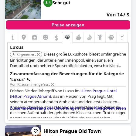
können. Im Großen und Ganzen empfehlen die bisherigen Gäste
Sehr gut
8,4
dieses Hotel und äußern sich zufrieden über ihren Aufenthalt.
Von 147 $
Preise anzeigen
$
Luxus
Dieses große Luxushotel bietet umfangreiche
KI-generiert
Einrichtungen, darunter einen Innenpool, eine Sauna, ein
Dampfbad und mehrere Speisemöglichkeiten, einschließlich
einer Dachbar mit Panoramablick. Es verfügt auch über eine der
Zusammenfassung der Bewertungen für die Kategorie
größten Konferenzeinrichtungen in Europa.
'Luxus'
Von KI zusammengefasst
Erleben Sie den Inbegriff von Luxus im
Hilton Prague Hotel
(Hilton Prague Atrium)
, das im Herzen von Prag liegt. Mit
seinem atemberaubenden Ambiente und den erstklassigen
Annehmlichkeiten ist das Hotel das perfekte Ziel für Reisende,
Zusammenfassung der Bewertungen für alle Kategorien lesen
die einen Aufenthalt der gehobenen Klasse suchen. Trotz einiger
negativer Kommentare, einschließlich einiger Bedenken
hinsichtlich der Sauberkeit und der Zimmergröße, schwärmen
die Gäste insgesamt von der Extravaganz und dem 5-Sterne-
Hilton Prague Old Town
Status des Hotels. Mit seinen erstklassigen Einrichtungen und