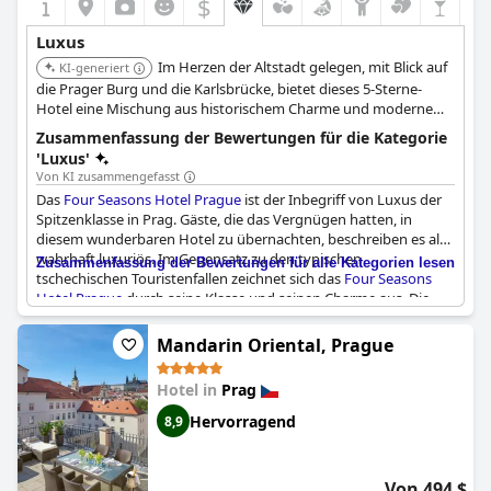
$
Luxus
Im Herzen der Altstadt gelegen, mit Blick auf
KI-generiert
die Prager Burg und die Karlsbrücke, bietet dieses 5-Sterne-
Hotel eine Mischung aus historischem Charme und modernem
Luxus. Es verfügt über geräumige Zimmer und Suiten, ein
Zusammenfassung der Bewertungen für die Kategorie
Weltklasse-Spa mit einem Vitality-Pool mit Blick auf die Prager
'Luxus'
Burg und außergewöhnliche Speisemöglichkeiten.
Von KI zusammengefasst
Das
Four Seasons Hotel Prague
ist der Inbegriff von Luxus der
Spitzenklasse in Prag. Gäste, die das Vergnügen hatten, in
diesem wunderbaren Hotel zu übernachten, beschreiben es als
wahrhaft luxuriös. Im Gegensatz zu den typischen
Zusammenfassung der Bewertungen für alle Kategorien lesen
tschechischen Touristenfallen zeichnet sich das
Four Seasons
Hotel Prague
durch seine Klasse und seinen Charme aus. Die
Liebe zum Detail und das hochqualifizierte Personal sorgen für
ein außergewöhnliches Erlebnis für die Gäste. Von der Minibar
Mandarin Oriental, Prague
bis zu den Zimmern schreit alles nach Luxus. Es ist kein Wunder,
dass dieses Hotel als das beste in Prag gilt. Einige Gäste äußern
Hotel in
Prag
sich jedoch enttäuscht über die Kosten für das Frühstück und
sind der Meinung, dass der Preis für das, was sie bekommen, zu
Hervorragend
8,9
hoch ist, während einige andere meinen, dass die Zimmer völlig
gewöhnlich sind. Trotz dieser wenigen negativen
Rückmeldungen bleibt das
Four Seasons Hotel Prague
eine
Von 494 $