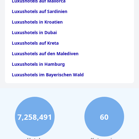
Luxushotels auf Mallorca
Luxushotels auf Sardinien
Luxushotels in Kroatien
Luxushotels in Dubai
Luxushotels auf Kreta
Luxushotels auf den Malediven
Luxushotels in Hamburg
Luxushotels im Bayerischen Wald
Luxushotels in Griechenland
Luxushotels in Stuttgart
Luxushotels auf Gran Canaria
7,258,491
60
Luxushotels auf Mykonos
Luxushotels in Bozen
Luxushotels in Italien