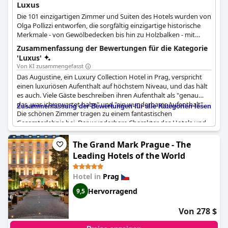
Luxus
Die 101 einzigartigen Zimmer und Suiten des Hotels wurden von
Olga Pollizzi entworfen, die sorgfältig einzigartige historische
Merkmale - von Gewölbedecken bis hin zu Holzbalken - mit
zeitgenössischem tschechischem Kubismus-Design
Zusammenfassung der Bewertungen für die Kategorie
kombinierte.
'Luxus'
Von KI zusammengefasst
Das Augustine, ein Luxury Collection Hotel in Prag, verspricht
einen luxuriösen Aufenthalt auf höchstem Niveau, und das hält
es auch. Viele Gäste beschreiben ihren Aufenthalt als "genau
das, was ich erwartet habe" und "ein wunderbarer Aufenthalt".
Zusammenfassung der Bewertungen für alle Kategorien lesen
Die schönen Zimmer tragen zu einem fantastischen
Gesamterlebnis bei. Der wunderbare Charakter des Hotels und
seine stilvolle und doch gemütliche Atmosphäre machen es zu
einem echten 5-Sterne-Haus. Viele Besucher bewerteten es als
The Grand Mark Prague - The
"den besten Ort, wenn Sie nach Praha reisen". Alles in allem ist
Leading Hotels of the World
das Augustine die perfekte Wahl für Reisende, die ein
ausgezeichnetes, hoch bewertetes Hotel in Prag suchen. Die
Hotel in
Prag
Bewertungen sind in vielen verschiedenen Sprachen verfasst
und schwärmen alle von dem unglaublichen Luxus und Komfort
Hervorragend
9,5
des Hotels. Die atemberaubende Architektur und das
Innendesign sorgen für ein unvergessliches Erlebnis. Das
Von 278 $
Augustine ist zweifelsohne ein hervorragendes Hotel in einem
alten Klostergebäude.