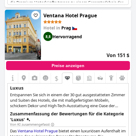
die Premium-Unterkünfte tragen zu einem Gesamterlebnis der
Verwöhnung bei. Viele beschreiben ihren Aufenthalt als
außergewöhnlich luxuriös, getreu den Standards eines 5-Sterne-
Ventana Hotel Prague
Hotels. Trotz einiger Diskrepanzen zwischen den Werbebildern
des Hotels und der tatsächlichen Erfahrung bestätigen der
Hotel in
Prag
beträchtliche Luxus und die hochwertigen Dienstleistungen den
Ruf des Hotels. Für diejenigen, die einen wirklich luxuriösen
Hervorragend
8,8
Aufenthalt suchen, strahlt das
Hilton Prague Old Town
außergewöhnlichen Charme und Komfort aus.
Von 151 $
Preise anzeigen
$
Luxus
Entspannen Sie sich in einem der 30 gut ausgestatteten Zimmer
und Suiten des Hotels, die mit maßgefertigten Möbeln,
schickem Dekor und High-Tech-Ausstattung eine Oase der
Raffinesse und des Stils bilden.
Zusammenfassung der Bewertungen für die Kategorie
'Luxus'
Von KI zusammengefasst
Das
Ventana Hotel Prague
bietet einen luxuriösen Aufenthalt im