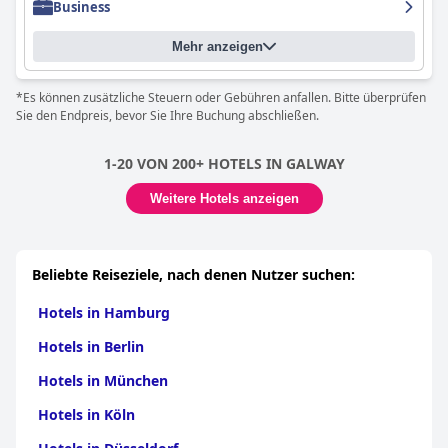
Business
Stadtzentrum als etwas mühsam oder als teure Taxifahrt
empfanden, wird die Lage des
Menlo Park Hotel
s insgesamt als
Mehr anzeigen
zentral und leicht erreichbar gelobt. Insgesamt ist das
Menlo
Park Hotel
eine fantastische Wahl für einen komfortablen und
angenehmen Aufenthalt in Galway.
*Es können zusätzliche Steuern oder Gebühren anfallen. Bitte überprüfen
Sie den Endpreis, bevor Sie Ihre Buchung abschließen.
1-20 VON 200+ HOTELS IN GALWAY
Weitere Hotels anzeigen
Beliebte Reiseziele, nach denen Nutzer suchen:
Hotels in Hamburg
Hotels in Berlin
Hotels in München
Hotels in Köln