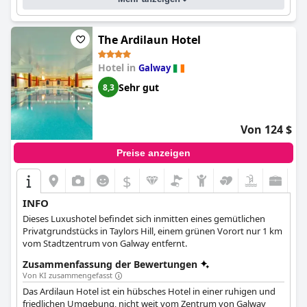
wenn einige Gäste kleinere Probleme mit dem Pool und den
Badezimmern bemerkt haben, ist der Aufenthalt im
Raheen
Woods Hotel
insgesamt außergewöhnlich und sehr
empfehlenswert.
The Ardilaun Hotel
Hotel in
Galway
Sehr gut
8,3
Von 124 $
Preise anzeigen
$
INFO
Dieses Luxushotel befindet sich inmitten eines gemütlichen
Privatgrundstücks in Taylors Hill, einem grünen Vorort nur 1 km
vom Stadtzentrum von Galway entfernt.
Zusammenfassung der Bewertungen
Von KI zusammengefasst
Das Ardilaun Hotel ist ein hübsches Hotel in einer ruhigen und
friedlichen Umgebung, nicht weit vom Zentrum von Galway