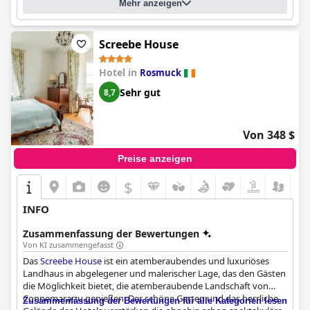
Mehr anzeigen
Sterne-Ausstattung und seinem Service ein luxuriöses Erlebnis
mit einem guten Preis-Leistungs-Verhältnis.
Screebe House
Hotel in
Rosmuck
Sehr gut
8,7
Von 348 $
Preise anzeigen
$
INFO
Zusammenfassung der Bewertungen
Von KI zusammengefasst
Das
Screebe House
ist ein atemberaubendes und luxuriöses
Landhaus in abgelegener und malerischer Lage, das den Gästen
die Möglichkeit bietet, die atemberaubende Landschaft von
Connemara zu genießen. Der schöne Garten und das herrliche
Zusammenfassung der Bewertungen für alle Kategorien lesen