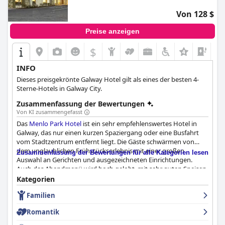
Von 128 $
Preise anzeigen
$
+4
INFO
Dieses preisgekrönte Galway Hotel gilt als eines der besten 4-
Sterne-Hotels in Galway City.
Zusammenfassung der Bewertungen
Von KI zusammengefasst
Das
Menlo Park Hotel
ist ein sehr empfehlenswertes Hotel in
Galway, das nur einen kurzen Spaziergang oder eine Busfahrt
vom Stadtzentrum entfernt liegt. Die Gäste schwärmen von
dem unglaublichen Frühstückserlebnis mit einer großen
Zusammenfassung der Bewertungen für alle Kategorien lesen
Auswahl an Gerichten und ausgezeichneten Einrichtungen.
Auch das Abendmenü wird hoch gelobt, mit sehr guten Speisen
zu einem fairen Preis. Die Zimmer sind komfortabel, geräumig
Kategorien
und makellos sauber mit bequemen Betten, die die Gäste lieben.
Familien
Das Personal ist außergewöhnlich und tut alles, um den Gästen
einen angenehmen Aufenthalt zu ermöglichen. Das Hotel wird
Romantik
auch für seine Sauberkeit und seine moderne Einrichtung
gelobt. Während einige Gäste die Entfernung zum