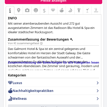
Preise anzeigen
$
INFO
Mit seiner atemberaubenden Aussicht und 272 gut
ausgestatteten Zimmern ist das Radisson Blu Hotel & Spa ein
idealer städtischer Rückzugsort.
Zusammenfassung der Bewertungen
Von KI zusammengefasst
Das Galmont Hotel & Spa ist ein zentral gelegenes und
komfortables Hotel im Herzen der Stadt Galway. Die Gäste
schwärmen von der fantastischen Auswahl und der
ausgezeichneten Qualität des Frühstücks sowie von den
Zusammenfassung der Bewertungen für alle Kategorien lesen
köstlichen Abendessen. Die Zimmer sind geräumig, modern und
makellos, mit bequemen Betten und einem schönen Blick auf
das Meer oder die Stadt. Das Personal ist freundlich, hilfsbereit
Kategorien
und aufmerksam und beeindruckt die Gäste immer wieder mit
Luxus
seiner warmen und einladenden Atmosphäre. Das hoteleigene
Spa und der schöne Swimmingpool bieten hervorragende Spa-
Nachhaltigkeitspraktiken
Behandlungen, die sehr zu empfehlen sind. Während das
Parken manchmal ein Problem sein kann, ist die Lage des Hotels
Wellness
in der Nähe des Eyre Square ein Vorteil für Autofahrer.
Insgesamt bietet das Galmont Hotel & Spa mit seiner Vier-