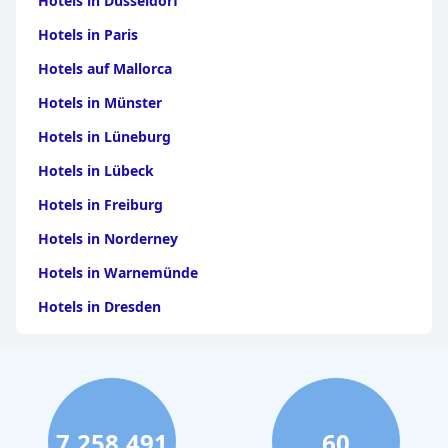
Hotels in Düsseldorf
Hotels in Paris
Hotels auf Mallorca
Hotels in Münster
Hotels in Lüneburg
Hotels in Lübeck
Hotels in Freiburg
Hotels in Norderney
Hotels in Warnemünde
Hotels in Dresden
Hotels am Bodensee
Hotels in Stuttgart
Hotels in Leipzig
7,258,491
60
Hotels in Bamberg