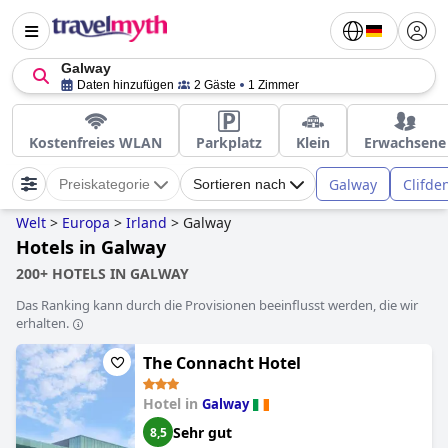
Galway
Daten hinzufügen
2 Gäste
1 Zimmer
Kostenfreies WLAN
Parkplatz
Klein
Erwachsene
Galway
Clifde
Preiskategorie
Sortieren nach
Welt
>
Europa
>
Irland
>
Galway
Hotels in Galway
200+ HOTELS IN GALWAY
Das Ranking kann durch die Provisionen beeinflusst werden, die wir
erhalten.
The Connacht Hotel
Hotel in
Galway
Sehr gut
8,5