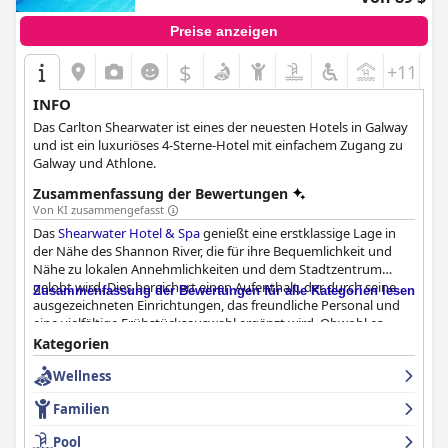
Preise anzeigen
$
+11
INFO
Das Carlton Shearwater ist eines der neuesten Hotels in Galway
und ist ein luxuriöses 4-Sterne-Hotel mit einfachem Zugang zu
Galway und Athlone.
Zusammenfassung der Bewertungen
Von KI zusammengefasst
Das
Shearwater Hotel & Spa
genießt eine erstklassige Lage in
der Nähe des Shannon River, die für ihre Bequemlichkeit und
Nähe zu lokalen Annehmlichkeiten und dem Stadtzentrum
gelobt wird. Dies bereichert einen Aufenthalt, der durch seine
Zusammenfassung der Bewertungen für alle Kategorien lesen
ausgezeichneten Einrichtungen, das freundliche Personal und
eine vielfältige Frühstücksauswahl ergänzt wird. Obwohl es
abseits der nahegelegenen Geschäfte nur begrenzte
Kategorien
Erkundungsmöglichkeiten gibt, deutet die allgemeine
Wellness
Stimmung darauf hin, dass die Lage ein erheblicher Vorteil ist.
Familien
Das Frühstückserlebnis wird weithin gefeiert und bietet ein
Selbstbedienungsbuffet mit einer großen Auswahl an Brot,
Pool