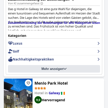
Von KI zusammengefasst
Das g Hotel in Galway ist eine gute Wahl für diejenigen, die
einen luxuriösen und bequemen Aufenthalt im Herzen der Stadt
suchen. Die Lage des Hotels wird von vielen Gästen gelobt, da
das Stadtzentrum und die nahe gelegenen Attraktionen leicht
Zusammenfassung der Bewertungen für alle Kategorien lesen
zu erreichen sind. Das Frühstück ist von hoher Qualität und
köstlich, mit einer guten Auswahl an Optionen und
hilfsbereitem Personal. Das Abendessen wurde zwar
Kategorien
unterschiedlich bewertet, aber im Allgemeinen bietet das Hotel
Luxus
angenehme Optionen. Die Zimmer sind geräumig, stilvoll und
sauber, mit bequemen Betten und hervorragenden
Golf
Badezimmern. Das Personal ist freundlich, zuvorkommend und
hilfsbereit, wobei ein besonderes Lob an den Reinigungsdienst
Nachhaltigkeitspraktiken
geht. Auch das Spa und die Parkmöglichkeiten kommen bei den
Gästen gut an. Einige Gäste hatten zwar höhere Erwartungen an
Mehr anzeigen
ein Fünf-Sterne-Hotel, aber insgesamt erfüllt das g Hotel die
Erwartungen an Luxus und Stil. Das Hotel eignet sich auch
hervorragend für einen romantischen Kurzurlaub mit
einzigartigem Dekor und einer gemütlichen Atmosphäre.
Menlo Park Hotel
Hotel in
Galway
Hervorragend
9,0