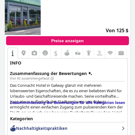
Von 125 $
Preise anzeigen
$
INFO
Zusammenfassung der Bewertungen
Von KI zusammengefasst
Das Connacht Hotel in Galway glänzt mit mehreren
lobenswerten Eigenschaften, die es zu einer beliebten Wahl für
Urlaubs- und Geschäftsreisende machen. Seine vorteilhafte
Lage etwas außerhalb des Stadtzentrums von Galway
Zusammenfassung der Bewertungen für alle Kategorien lesen
ermöglicht einen einfachen Zugang zum pulsierenden Kern der
Stadt, sei es durch eine bequeme Bushaltestelle vor dem Hotel
oder einen angenehmen 20-30-minütigen Spaziergang. Gäste
Kategorien
finden diese Positionierung ideal, um wichtige Attraktionen wie
Nachhaltigkeitspraktiken
Connemara und die Cliffs of Moher zu erkunden und
gleichzeitig eine ruhige Umgebung zu genießen. Die Nähe des