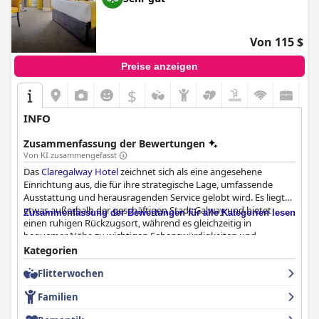
Von 115 $
Preise anzeigen
$
INFO
Zusammenfassung der Bewertungen
Von KI zusammengefasst
Das
Claregalway Hotel
zeichnet sich als eine angesehene
Einrichtung aus, die für ihre strategische Lage, umfassende
Ausstattung und herausragenden Service gelobt wird. Es liegt
etwas außerhalb der geschäftigen Stadt Galway und bietet
Zusammenfassung der Bewertungen für alle Kategorien lesen
einen ruhigen Rückzugsort, während es gleichzeitig in
bequemer Nähe zu wichtigen Sehenswürdigkeiten und
Einkaufsmöglichkeiten liegt. Gäste schätzen die einfache
Kategorien
Erreichbarkeit des Stadtzentrums von Galway, sei es durch eine
Flitterwochen
kurze Autofahrt oder die Nutzung der nahegelegenen
Busverbindungen. Dieses Gleichgewicht zwischen ländlichem
Familien
Charme und städtischer Lebendigkeit macht es zu einem
idealen Ausgangspunkt für die Erkundung von Gebieten wie