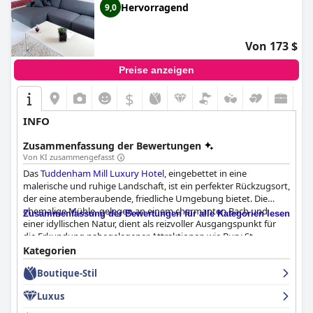
Hervorragend
9,0
Von 173 $
Preise anzeigen
$
+5
INFO
Zusammenfassung der Bewertungen
Von KI zusammengefasst
Das
Tuddenham Mill Luxury Hotel
, eingebettet in eine
malerische und ruhige Landschaft, ist ein perfekter Rückzugsort,
der eine atemberaubende, friedliche Umgebung bietet. Die
ehemalige Mühle, gelegen an einem charmanten Bach und
Zusammenfassung der Bewertungen für alle Kategorien lesen
einer idyllischen Natur, dient als reizvoller Ausgangspunkt für
die Erkundung nahegelegener Attraktionen wie Bury St
Edmunds und Newmarket. Die stilvollen, liebevoll renovierten
Kategorien
Gebäude schaffen ein friedliches Ambiente und machen es ideal
Boutique-Stil
für einen ruhigen Urlaub.
Luxus
Das Frühstück im Tuddenham Mill wird hoch gelobt und als
phänomenal, außergewöhnlich und erstklassig beschrieben. Die