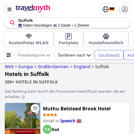
Suffolk
Daten hinzufügen
2 Gäste
1 Zimmer
Kostenfreies WLAN
Parkplatz
Hundefreundlich
Southwold
Al
Preiskategorie
Sortieren nach
Welt
>
Europa
>
Großbritannien
>
England
>
Suffolk
Hotels in Suffolk
200+ HOTELS IN SUFFOLK
Das Ranking kann durch die Provisionen beeinflusst werden, die wir
erhalten.
Muthu Belstead Brook Hotel
Hotel in
Ipswich
Gut
7,8