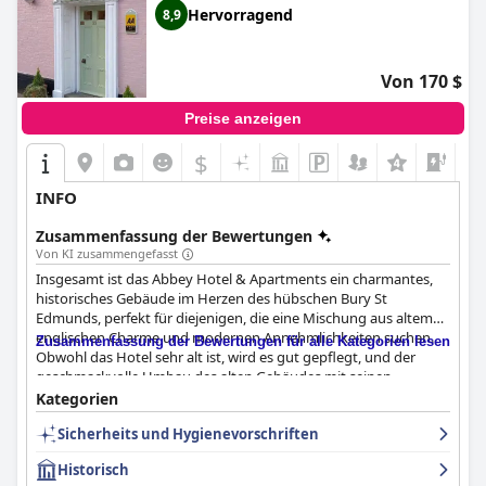
Hervorragend
8,9
Von 170 $
Preise anzeigen
$
+6
INFO
Zusammenfassung der Bewertungen
Von KI zusammengefasst
Insgesamt ist das Abbey Hotel & Apartments ein charmantes,
historisches Gebäude im Herzen des hübschen Bury St
Edmunds, perfekt für diejenigen, die eine Mischung aus altem
englischen Charme und modernen Annehmlichkeiten suchen.
Zusammenfassung der Bewertungen für alle Kategorien lesen
Obwohl das Hotel sehr alt ist, wird es gut gepflegt, und der
geschmackvolle Umbau des alten Gebäudes mit seinen
freiliegenden Holzbalken trägt zu seiner Attraktivität bei. Die
Kategorien
Gäste schätzen das interessante Design, die eigenwillige
Sicherheits und Hygienevorschriften
Atmosphäre und die Art und Weise, in der historische Elemente
mit modernen Einrichtungen kombiniert wurden. Die Lage ist
Historisch
ausgezeichnet, nur einen kurzen Spaziergang vom Zentrum von