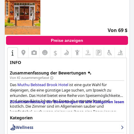
Von 69 $
Preise anzeigen
$
INFO
Zusammenfassung der Bewertungen
Von KI zusammengefasst
Das
Muthu Belstead Brook Hotel
ist eine gute Wahl für
diejenigen, die eine günstige Lage suchen, um Ipswich zu
erkunden. Das Hotel bietet eine Reihe von Speisemöglichkeiten
und einige Gäste loben das Essen als ausgezeichnet und
Zusammenfassung der Bewertungen für alle Kategorien lesen
köstlich. Die Zimmer sind im Allgemeinen sauber und
komfortabel, auch wenn einige von ihnen eine Renovierung
nötig haben könnten. Das Personal ist freundlich und
Kategorien
zuvorkommend, und die Spa- und Poolanlagen werden von den
Wellness
Gästen sehr gelobt. Das Parken ist einfach und problemlos, und
das Hotel ist familienfreundlich, da es geräumige