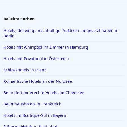
Hotels in Scharbeutz
Hotels in Österreich
Beliebte Suchen
Hotels in Haldensee
Hotels, die einige nachhaltige Praktiken umgesetzt haben in
Berlin
Hotels in Kroatien
Hotels in Usedom Town
Hotels mit Whirlpool im Zimmer in Hamburg
Hotels in Mainz
Hotels mit Privatpool in Österreich
Hotels in Zürich
Schlosshotels in Irland
Hotels in Verona
Romantische Hotels an der Nordsee
Hotels in Stade
Behindertengerechte Hotels am Chiemsee
Hotels in Hameln
Hotels in Kitzbühel
Baumhaushotels in Frankreich
Hotels in Niedersachsen
Hotels im Boutique-Stil in Bayern
Hotels in Sonthofen
5-Sterne-Hotels in Kitzbühel