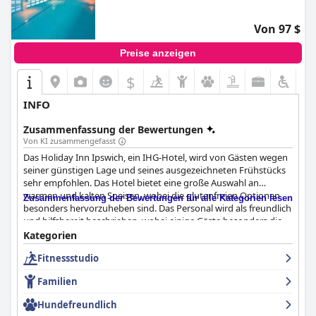
Von 97 $
Preise anzeigen
$
INFO
Zusammenfassung der Bewertungen
Von KI zusammengefasst
Das Holiday Inn Ipswich, ein IHG-Hotel, wird von Gästen wegen
seiner günstigen Lage und seines ausgezeichneten Frühstücks
sehr empfohlen. Das Hotel bietet eine große Auswahl an
warmen und kalten Speisen, wobei die glutenfreien Optionen
Zusammenfassung der Bewertungen für alle Kategorien lesen
besonders hervorzuheben sind. Das Personal wird als freundlich
und hilfsbereit beschrieben, wobei einige Gäste besonders die
Mitarbeiter hervorheben, die sich über das übliche Maß hinaus
Kategorien
für einen angenehmen Aufenthalt eingesetzt haben. Auch die
Fitnessstudio
Freizeiteinrichtungen des Hotels, darunter der Fitnessraum und
der Swimmingpool, werden von den Gästen gelobt. Das
Familien
Abendessen im Hotel wird jedoch gemischt bewertet, da einige
Gäste das Essen als überteuert und wenig abwechslungsreich
Hundefreundlich
empfinden. Auch bei den Zimmern gibt es unterschiedliche