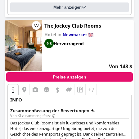
Meinungen: Einige Gäste loben die Sauberkeit und den Komfort,
Mehr anzeigen
während andere sich über die veraltete Einrichtung und die
kleinen Bäder beschweren. Das Hotel ist haustierfreundlich, aber
für Haustiere wird eine Gebühr von £10 pro Nacht erhoben.
Insgesamt ist das Holiday Inn Ipswich eine gute Wahl für
The Jockey Club Rooms
diejenigen, die einen komfortablen Aufenthalt in günstiger Lage
Hotel in
Newmarket
suchen.
Hervorragend
9,3
Von 148 $
Preise anzeigen
$
+7
INFO
Zusammenfassung der Bewertungen
Von KI zusammengefasst
Das Jockey Club Rooms ist ein luxuriöses und komfortables
Hotel, das eine einzigartige Umgebung bietet, die von der
Geschichte des Rennsports geprägt ist. Dank seiner zentralen