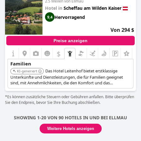
2.5 Meilen von Ellmau
Hotel in
Scheffau am Wilden Kaiser
Hervorragend
9,4
Von 294 $
Preise anzeigen
$
+1
Familien
Das Hotel Leitenhof bietet erstklassige
KI-generiert
Unterkünfte und Dienstleistungen, die für Familien geeignet
sind, mit Annehmlichkeiten, die den Komfort und das
Vergnügen von Erwachsenen und Kindern gleichermaßen
steigern sollen. Seine Lage in Scheffau am Wilden Kaiser bietet
*Es können zusätzliche Steuern oder Gebühren anfallen. Bitte überprüfen
Zugang zu familienfreundlichen Attraktionen und Outdoor-
Sie den Endpreis, bevor Sie Ihre Buchung abschließen.
Aktivitäten.
SHOWING 1-20 VON 90 HOTELS IN UND BEI ELLMAU
Weitere Hotels anzeigen