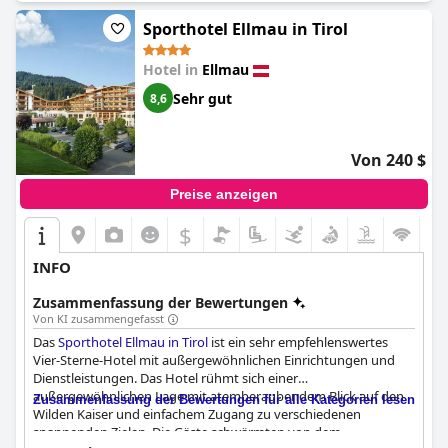
dafür, dass keine Langeweile aufkommt.
Sporthotel Ellmau in Tirol
Hotel in
Ellmau
Sehr gut
8,6
Von 240 $
Preise anzeigen
$
INFO
Zusammenfassung der Bewertungen
Von KI zusammengefasst
Das
Sporthotel Ellmau in Tirol
ist ein sehr empfehlenswertes
Vier-Sterne-Hotel mit außergewöhnlichen Einrichtungen und
Dienstleistungen. Das Hotel rühmt sich einer
außergewöhnlichen Lage mit atemberaubendem Blick auf den
Zusammenfassung der Bewertungen für alle Kategorien lesen
Wilden Kaiser und einfachem Zugang zu verschiedenen
spannenden Zielen. Die Gäste schwärmten von dem