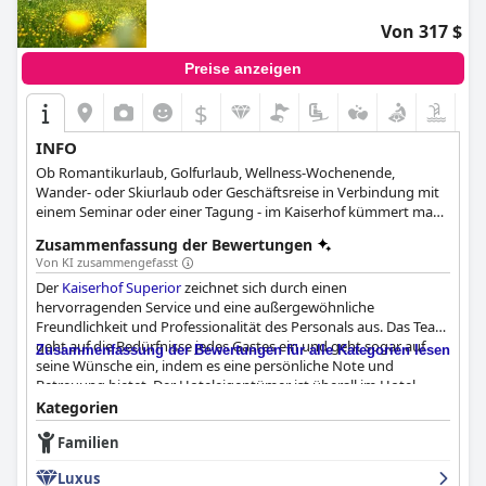
Von 317 $
Preise anzeigen
$
INFO
Ob Romantikurlaub, Golfurlaub, Wellness-Wochenende,
Wander- oder Skiurlaub oder Geschäftsreise in Verbindung mit
einem Seminar oder einer Tagung - im Kaiserhof kümmert man
sich seit mehr als drei Generationen um das Wohlbefinden
Zusammenfassung der Bewertungen
seiner Gäste.
Von KI zusammengefasst
Der
Kaiserhof Superior
zeichnet sich durch einen
hervorragenden Service und eine außergewöhnliche
Freundlichkeit und Professionalität des Personals aus. Das Team
geht auf die Bedürfnisse jedes Gastes ein und geht sogar auf
Zusammenfassung der Bewertungen für alle Kategorien lesen
seine Wünsche ein, indem es eine persönliche Note und
Betreuung bietet. Der Hoteleigentümer ist überall im Hotel
anzutreffen und unterhält sich mit den Gästen, was zu der
Kategorien
einladenden Atmosphäre beiträgt. Die Mitarbeiter
Familien
verschiedener Nationalitäten, darunter auch Ungarn, werden
für ihre Freundlichkeit, ihren Enthusiasmus und ihr Engagement
Luxus
gelobt.