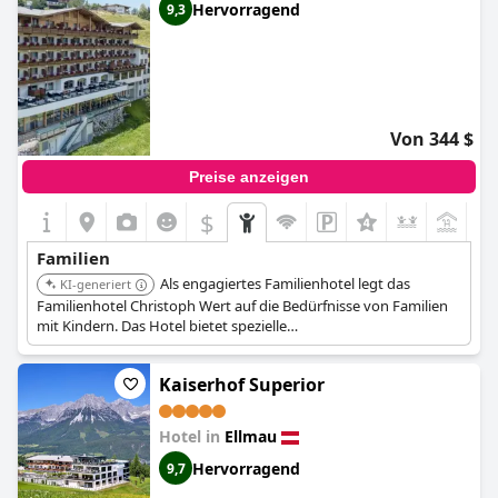
Hervorragend
9,3
Von 344 $
Preise anzeigen
$
Familien
Als engagiertes Familienhotel legt das
KI-generiert
Familienhotel Christoph Wert auf die Bedürfnisse von Familien
mit Kindern. Das Hotel bietet spezielle
Kinderbetreuungsangebote, Spielmöglichkeiten und
familienorientierte Aktivitäten, wodurch eine einladende und
Kaiserhof Superior
ansprechende Umgebung für Eltern und Kinder geschaffen
wird.
Hotel in
Ellmau
Hervorragend
9,7