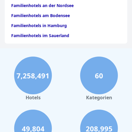
Familienhotels an der Nordsee
Familienhotels am Bodensee
Familienhotels in Hamburg
Familienhotels im Sauerland
Familienhotels in Kroatien
Familienhotels in Nordrhein-Westfalen
Familienhotels in Hessen
7,258,491
60
Familienhotels in Italien
Familienhotels in Griechenland
Familienhotels in Berlin
Hotels
Kategorien
Familienhotels auf Kreta
Familienhotels in Ramsau im Zillertal
Familienhotels auf Fuerteventura
49,804
208,995