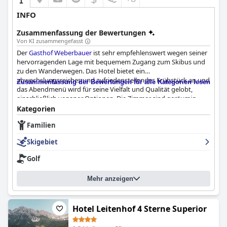
INFO
Zusammenfassung der Bewertungen
Von KI zusammengefasst
Der
Gasthof Weberbauer
ist sehr empfehlenswert wegen seiner
hervorragenden Lage mit bequemem Zugang zum Skibus und
zu den Wanderwegen. Das Hotel bietet ein
abwechslungsreiches und zufriedenstellendes Frühstück an und
Zusammenfassung der Bewertungen für alle Kategorien lesen
das Abendmenü wird für seine Vielfalt und Qualität gelobt,
einschließlich veganer Optionen. Die Zimmer sind geräumig,
modern und gepflegt und bieten einen schönen Blick von den
Kategorien
Balkonen auf den Wilden Kaiser. Die Gäste des Gasthofs
Familien
Weberbauer sind außerdem beeindruckt von der
Aufmerksamkeit und der freundlichen Gastfreundschaft des
Skigebiet
Personals, das eine familiäre Atmosphäre schafft. Die Sauberkeit
des Hotels trägt zur Attraktivität seiner komfortablen
Golf
Ausstattung bei, während der größte Nachteil das begrenzte
Wi-Fi ist. Insgesamt ist ein Aufenthalt im
Gasthof Weberbauer
Mehr anzeigen
sehr empfehlenswert, denn die außergewöhnliche Lage, das
ausgezeichnete Essen und der Service machen ihn zum
perfekten Ausgangspunkt für die Erkundung der Tiroler Berge.
Hotel Leitenhof 4 Sterne Superior