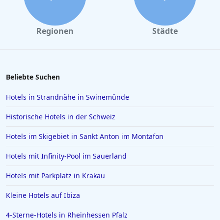
Familienhotels auf den Kanarischen Inseln
Familienhotels in Feldberg (Schwarzwald)
Regionen
Städte
Familienhotels in Ungarn
Familienhotels in Innsbruck
Familienhotels in Europa
Beliebte Suchen
Familienhotels in Lech am Arlberg
Hotels in Strandnähe in Swinemünde
Familienhotels in Seefeld in Tirol
Historische Hotels in der Schweiz
Familienhotels in Binz
Hotels im Skigebiet in Sankt Anton im Montafon
Familienhotels in Provence Alpes Cote d Azur
Hotels mit Infinity-Pool im Sauerland
Familienhotels in Lindau
Hotels mit Parkplatz in Krakau
Kleine Hotels auf Ibiza
4-Sterne-Hotels in Rheinhessen Pfalz