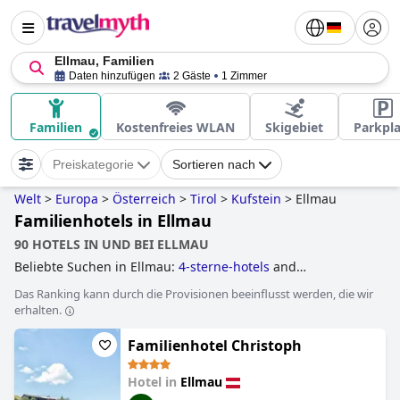
Ellmau, Familien
Daten hinzufügen
2 Gäste
1 Zimmer
Familien
Kostenfreies WLAN
Skigebiet
Parkpla
Preiskategorie
Sortieren nach
Welt
>
Europa
>
Österreich
>
Tirol
>
Kufstein
>
Ellmau
Familienhotels in Ellmau
90 HOTELS IN UND BEI ELLMAU
Beliebte Suchen in Ellmau:
4-sterne-hotels
and
familienhotels
.
Das Ranking kann durch die Provisionen beeinflusst werden, die wir
erhalten.
Familienhotel Christoph
Hotel in
Ellmau