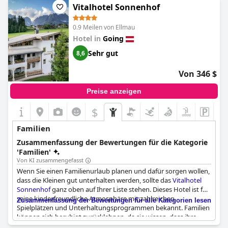
Vitalhotel Sonnenhof
0.9 Meilen von Ellmau
Hotel in
Going
Sehr gut
8,6
Von 346 $
Preise anzeigen
$
Familien
Zusammenfassung der Bewertungen für die Kategorie
'Familien'
Von KI zusammengefasst
Wenn Sie einen Familienurlaub planen und dafür sorgen wollen,
dass die Kleinen gut unterhalten werden, sollte das
Vitalhotel
Sonnenhof
ganz oben auf Ihrer Liste stehen. Dieses Hotel ist für
seine kinderfreundliche Atmosphäre mit zahlreichen
Zusammenfassung der Bewertungen für alle Kategorien lesen
Spielplätzen und Unterhaltungsprogrammen bekannt. Familien
können sich beruhigt zurücklehnen, da sie wissen, dass ihre
Kinder viel Platz haben, um sich auszutoben und sich zu