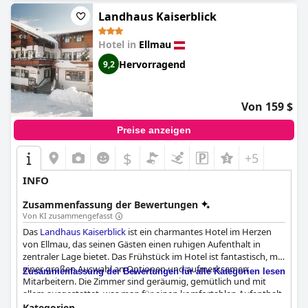
verbessern sollen. Seine Lage in Ellmau bietet Zugang zu
Landhaus Kaiserblick
familienfreundlichen Attraktionen und Outdoor-Aktivitäten.
Hotel in
Ellmau
Hervorragend
9,2
Von 159 $
Preise anzeigen
$
+5
INFO
Zusammenfassung der Bewertungen
Von KI zusammengefasst
Das
Landhaus Kaiserblick
ist ein charmantes Hotel im Herzen
von Ellmau, das seinen Gästen einen ruhigen Aufenthalt in
zentraler Lage bietet. Das Frühstück im Hotel ist fantastisch, mit
einer großen Auswahl an Optionen und aufmerksamen
Zusammenfassung der Bewertungen für alle Kategorien lesen
Mitarbeitern. Die Zimmer sind geräumig, gemütlich und mit
allem ausgestattet, was man für einen komfortablen Aufenthalt
braucht, und bieten einen atemberaubenden Blick auf die
Kategorien