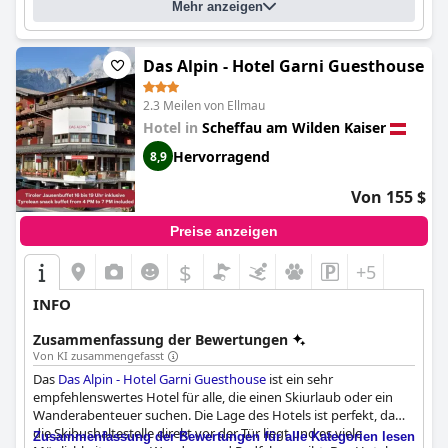
Mehr anzeigen
Das Alpin - Hotel Garni Guesthouse
2.3 Meilen von Ellmau
Hotel in
Scheffau am Wilden Kaiser
Hervorragend
8,9
Von 155 $
Preise anzeigen
$
+5
INFO
Zusammenfassung der Bewertungen
Von KI zusammengefasst
Das
Das Alpin - Hotel Garni Guesthouse
ist ein sehr
empfehlenswertes Hotel für alle, die einen Skiurlaub oder ein
Wanderabenteuer suchen. Die Lage des Hotels ist perfekt, da
die Skibushaltestelle direkt vor der Tür liegt und es viele
Zusammenfassung der Bewertungen für alle Kategorien lesen