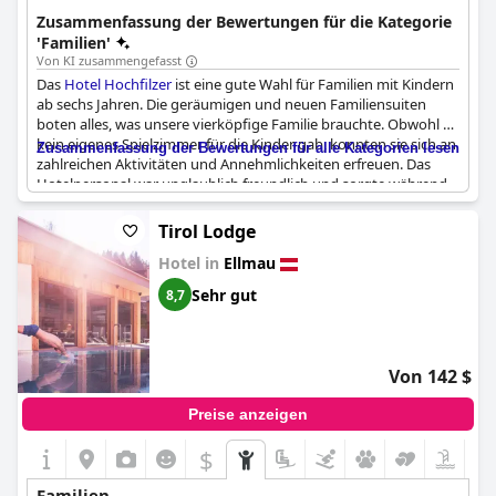
Zusammenfassung der Bewertungen für die Kategorie
'Familien'
Von KI zusammengefasst
Das
Hotel Hochfilzer
ist eine gute Wahl für Familien mit Kindern
ab sechs Jahren. Die geräumigen und neuen Familiensuiten
boten alles, was unsere vierköpfige Familie brauchte. Obwohl es
kein eigenes Spielzimmer für die Kinder gab, konnten sie sich an
Zusammenfassung der Bewertungen für alle Kategorien lesen
zahlreichen Aktivitäten und Annehmlichkeiten erfreuen. Das
Hotelpersonal war unglaublich freundlich und sorgte während
unseres gesamten Aufenthalts für eine angenehme
Atmosphäre. Das Hotel ist auch haustierfreundlich und erlaubte
Tirol Lodge
uns, unseren Hund zum Frühstück mitzubringen. Das Essen war
Hotel in
Ellmau
fantastisch und die Familiensuite, in der wir wohnten, hatte eine
fantastische Aussicht. Insgesamt ist das
Hotel Hochfilzer
ein
Sehr gut
8,7
sehr zuvorkommendes und familienfreundliches Hotel mit viel
Platz für die ganze Familie.
Von 142 $
Preise anzeigen
$
Familien