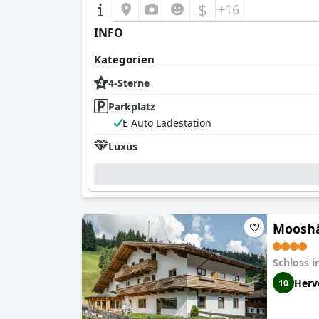
$
+16
INFO
Kategorien
4-Sterne
Parkplatz
E Auto Ladestation
Luxus
Mooshä
Schloss i
Herv
10