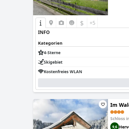
$
+5
INFO
Kategorien
4-Sterne
Skigebiet
Kostenfreies WLAN
Im Wal
Schloss i
Herv
9,6