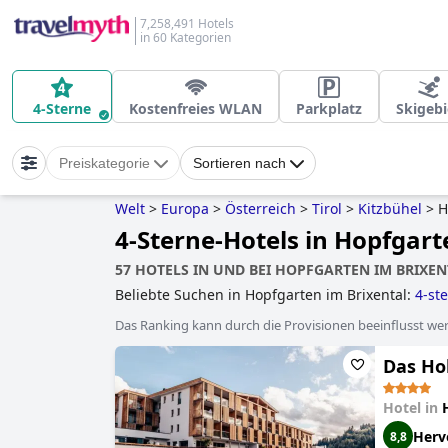
7,258,491 Hotels
in 60 Kategorien
4-Sterne
Kostenfreies WLAN
Parkplatz
Skigebi
Preiskategorie
Sortieren nach
Welt
>
Europa
>
Österreich
>
Tirol
>
Kitzbühel
>
H
4-Sterne-Hotels in Hopfgart
57 HOTELS IN UND BEI HOPFGARTEN IM BRIXEN
Beliebte Suchen in Hopfgarten im Brixental:
4-st
Das Ranking kann durch die Provisionen beeinflusst werd
Das Hoh
Hotel in
Herv
8,8