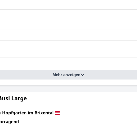
Mehr anzeigen
usl Large
n
Hopfgarten im Brixental
orragend