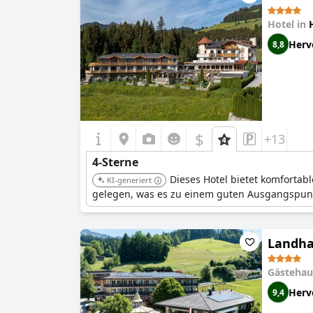
Hotel in
Herv
8,8
$
+13
4-Sterne
Dieses Hotel bietet komfortab
KI-generiert
gelegen, was es zu einem guten Ausgangspun
Landha
Gästehau
Herv
9,4