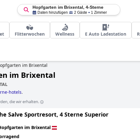
Hopfgarten im Brixental, 4-Sterne
Daten hinzufügen
2 Gäste
1 Zimmer
et
Flitterwochen
Wellness
E Auto Ladestation
R
opfgarten im Brixental
en im Brixental
TAL
erne-hotels
.
en, die wir erhalten.
e Salve Sportresort, 4 Sterne Superior
Hopfgarten im Brixental
orragend