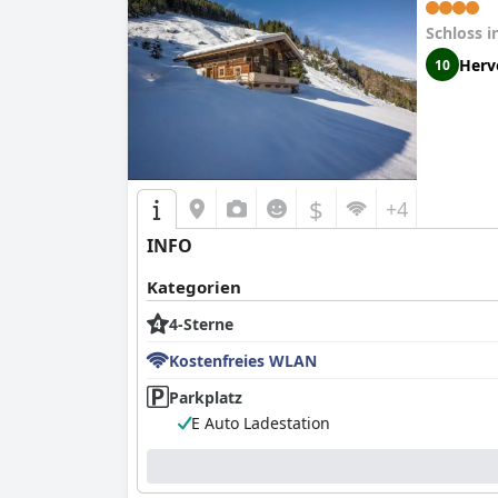
Schloss i
Herv
10
$
+4
INFO
Kategorien
4-Sterne
Kostenfreies WLAN
Parkplatz
E Auto Ladestation