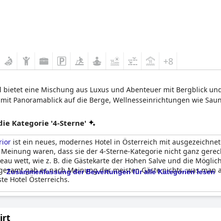
+8
el bietet eine Mischung aus Luxus und Abenteuer mit Bergblick u
 mit Panoramablick auf die Berge, Wellnesseinrichtungen wie Sa
e Kategorie '4-Sterne'
rior
ist ein neues, modernes Hotel in Österreich mit ausgezeichne
 Meinung waren, dass sie der 4-Sterne-Kategorie nicht ganz gerec
eau wett, wie z. B. die Gästekarte der Hohen Salve und die Möglic
sgesamt gab es nach Meinung der meisten Gäste nichts, was man a
Zusammenfassung der Bewertungen für alle Kategorien lesen
te Hotel Österreichs.
rt