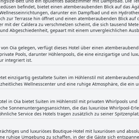
size-Bett und ein opulentes Badezimmer mit Dampfbad. Die Terra
edüsen befindet, bietet einen atemberaubenden Blick auf das Ägä
t Wellnesseinrichtungen, darunter ein Dampfbad und ein Hydroth
h zur Terrasse hin öffnet und einen atemberaubenden Blick auf di
 der mit der Caldera zu verschmelzen scheint, die sich tausend Meter 
nd Abgeschiedenheit, gepaart mit einem unvergleichlichen Ausbl
 von Oia gelegen, verfügt dieses Hotel über einen atemberaubende
n private Pools, darunter Höhlenpools, die eine einzigartige und
r integriert ist.
etet einzigartig gestaltete Suiten im Höhlenstil mit atemberaubend
anzheitliches Wellnesscenter und eine ruhige Atmosphäre, die ein u
otel in Oia bietet Suiten im Höhlenstil mit privaten Whirlpools und 
liche Sonnenuntergangsansichten, die das luxuriöse Whirlpool-Erle
liche Service des Hotels tragen zusätzlich zu seiner Spitzenplat
strächtiges und luxuriöses Boutique-Hotel mit luxuriösen und abso
 eine ruhige Umgebung zu schaffen, in der die Gäste sich entspann