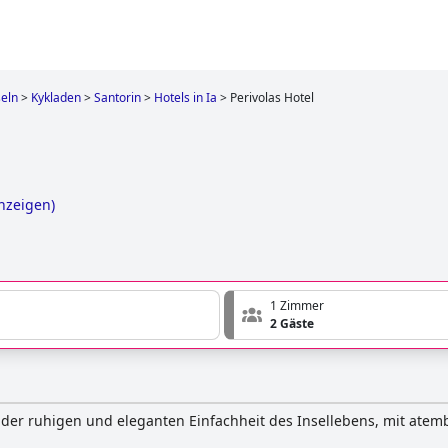
seln
>
Kykladen
>
Santorin
>
Hotels in Ia
>
Perivolas Hotel
anzeigen
)
1 Zimmer
2 Gäste
 der ruhigen und eleganten Einfachheit des Insellebens, mit ate