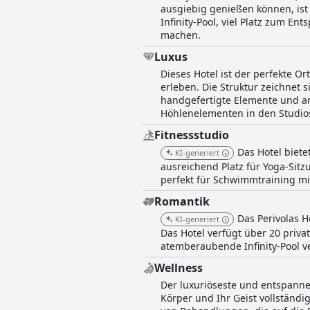
ausgiebig genießen können, ist
Infinity-Pool, viel Platz zum 
machen.
Luxus
Dieses Hotel ist der perfekte 
erleben. Die Struktur zeichnet 
handgefertigte Elemente und an
Höhlenelementen in den Studios
Fitnessstudio
Das Hotel biet
KI-generiert
ausreichend Platz für Yoga-Sit
perfekt für Schwimmtraining m
Romantik
Das Perivolas H
KI-generiert
Das Hotel verfügt über 20 priva
atemberaubende Infinity-Pool ve
Wellness
Der luxuriöseste und entspanne
Körper und Ihr Geist vollständi