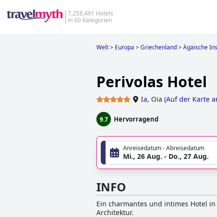
7,258,491 Hotels
in 60 Kategorien
Welt
>
Europa
>
Griechenland
>
Ägäische In
Perivolas Hotel
Ia
,
Oia
(
Auf der Karte 
Hervorragend
9.7
Anreisedatum - Abreisedatum
Mi., 26 Aug. - Do., 27 Aug.
INFO
Ein charmantes und intimes Hotel in
Architektur.