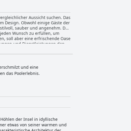
nvergleichlicher Aussicht suchen. Das
em Design. Obwohl einige Gäste der
stilvoll, sauber und angenehm. Das
 jeden Wunsch zu erfüllen, um
en, soll aber eine erfrischende Oase
htungen und Dienstleistungen den
verschmilzt und eine
en das Poolerlebnis.
hlen der Insel in idyllische
immer etwas von seiner warmen und
rakteristische Architektur der