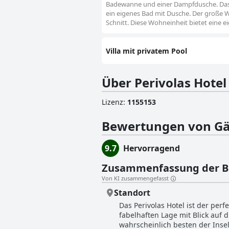
Badewanne und einer Dampfdusche. Das 2
ein eigenes Bad mit Dusche. Der große 
Schnitt. Diese Wohneinheit bietet eine e
Villa mit privatem Pool
Über Perivolas Hotel
Lizenz
:
1155153
Bewertungen von Gä
9.7
Hervorragend
Zusammenfassung der 
Von KI zusammengefasst
Standort
Das Perivolas Hotel ist der perf
fabelhaften Lage mit Blick auf
wahrscheinlich besten der Insel