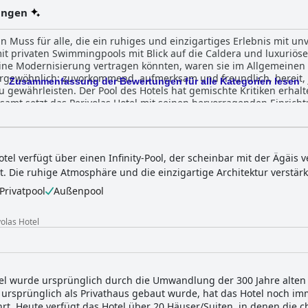
ungen
ein Muss für alle, die ein ruhiges und einzigartiges Erlebnis mit u
it privaten Swimmingpools mit Blick auf die Caldera und luxuriös
ne Modernisierung vertragen könnten, waren sie im Allgemeinen 
ßergewöhnlich: zuvorkommend, aufmerksam und freundlich, bereit,
Zusammenfassung der Bewertungen für alle Kategorien lesen
 gewährleisten. Der Pool des Hotels hat gemischte Kritiken erhalt
esamt setzt das Perivolas Hotel mit seinen hervorragenden Einric
-Sterne-Erlebnis.
otel verfügt über einen Infinity-Pool, der scheinbar mit der Ägäis 
 Die ruhige Atmosphäre und die einzigartige Architektur verstärk
Privatpool
Außenpool
volas Hotel
l wurde ursprünglich durch die Umwandlung der 300 Jahre alten Hö
s ursprünglich als Privathaus gebaut wurde, hat das Hotel noch 
. Heute verfügt das Hotel über 20 Häuser/Suiten, in denen die cha