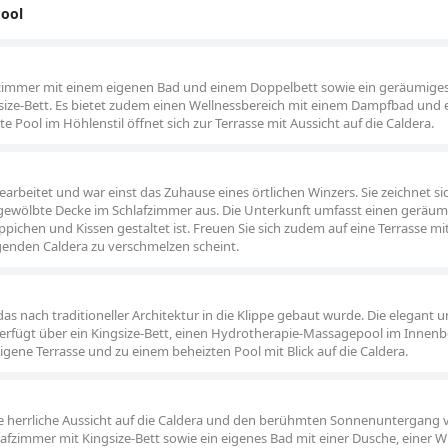
Pool
afzimmer mit einem eigenen Bad und einem Doppelbett sowie ein geräumiges
ze-Bett. Es bietet zudem einen Wellnessbereich mit einem Dampfbad und
Pool im Höhlenstil öffnet sich zur Terrasse mit Aussicht auf die Caldera.
arbeitet und war einst das Zuhause eines örtlichen Winzers. Sie zeichnet si
gewölbte Decke im Schlafzimmer aus. Die Unterkunft umfasst einen geräu
chen und Kissen gestaltet ist. Freuen Sie sich zudem auf eine Terrasse mi
iegenden Caldera zu verschmelzen scheint.
das nach traditioneller Architektur in die Klippe gebaut wurde. Die elegant 
verfügt über ein Kingsize-Bett, einen Hydrotherapie-Massagepool im Innenb
gene Terrasse und zu einem beheizten Pool mit Blick auf die Caldera.
eine herrliche Aussicht auf die Caldera und den berühmten Sonnenuntergang 
lafzimmer mit Kingsize-Bett sowie ein eigenes Bad mit einer Dusche, einer W