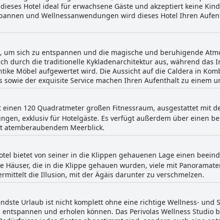
 dieses Hotel ideal für erwachsene Gäste und akzeptiert keine Ki
Entspannen und Wellnessanwendungen wird dieses Hotel Ihren Aufent
Ort, um sich zu entspannen und die magische und beruhigende Atm
sich durch die traditionelle Kykladenarchitektur aus, während das
tike Möbel aufgewertet wird. Die Aussicht auf die Caldera in Kom
 sowie der exquisite Service machen Ihren Aufenthalt zu einem un
et einen 120 Quadratmeter großen Fitnessraum, ausgestattet mit 
zungen, exklusiv für Hotelgäste. Es verfügt außerdem über einen 
it atemberaubendem Meerblick.
otel bietet von seiner in die Klippen gehauenen Lage einen beeind
te Häuser, die in die Klippe gehauen wurden, viele mit Panoramate
rmittelt die Illusion, mit der Ägäis darunter zu verschmelzen.
ndste Urlaub ist nicht komplett ohne eine richtige Wellness- und 
g entspannen und erholen können. Das Perivolas Wellness Studio bie