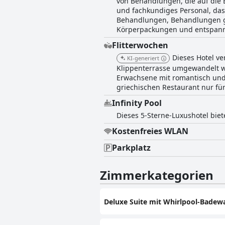
von Behandlungen, die auf die
und fachkundiges Personal, das
Behandlungen, Behandlungen ge
Körperpackungen und entspann
Flitterwochen
Dieses Hotel ve
KI-generiert
Klippenterrasse umgewandelt wur
Erwachsene mit romantisch und
griechischen Restaurant nur für
Infinity Pool
Dieses 5-Sterne-Luxushotel biete
Kostenfreies WLAN
Parkplatz
Zimmerkategorien
Deluxe Suite mit Whirlpool-Badew