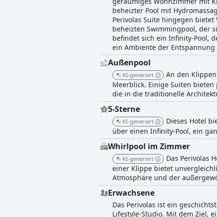
geräumiges Wohnzimmer mit King
beheizter Pool mit Hydromassag
Perivolas Suite hingegen biete
beheizten Swimmingpool, der sic
befindet sich ein Infinity-Pool,
ein Ambiente der Entspannung u
Außenpool
An den Klippen
KI-generiert
Meerblick. Einige Suiten biete
die in die traditionelle Architektu
5-Sterne
Dieses Hotel bi
KI-generiert
über einen Infinity-Pool, ein g
Whirlpool im Zimmer
Das Perivolas H
KI-generiert
einer Klippe bietet unvergleich
Atmosphäre und der außergewöhn
Erwachsene
Das Perivolas ist ein geschicht
Lifestyle-Studio. Mit dem Ziel,