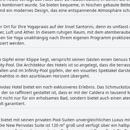
en kombiniert wurde. Sie bieten bequeme, in Nischen gebaute Bett
und ein modernes Design, das eine entspannende Atmosphäre scha
ler Ort für Ihre Yogapraxis auf der Insel Santorini, denn es umfasst
sser, Luft und Äther. In diesem ruhigen Raum, mit dem atemberaub
en Sie Yoga unabhängig nach Ihrem eigenen Programm praktizier
siert werden.
m Gipfel einer Klippe liegt, verspricht seinen Gästen einen Genuss 
ty-Pool. Die Architektur des Hotels ist so angelegt, dass die terr
en und im Infinity-Pool gipfeln, der ein visuelles Spektakel darste
 nahtlos in den azurblauen Horizont übergeht.
ivolas Hotel bietet ein noch exklusiveres Erlebnis. Das Schmuckstüc
, der so raffiniert gestaltet ist, dass er mit der Caldera in tausen
rgt nicht nur für ein erholsames Bad, sondern bietet auch einen 
t garantiert.
n bietet mit seinen privaten Pool-Suiten unvergleichlichen Luxus 
e New Perivolas Suite ist 120 m² groß und verfügt über ein halbpr