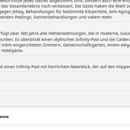
 Bedürfnisse jedes Gastes abgestimmt sind, sondern auch eine 
 das Gesamterlebnis noch verbessert. Die Gäste haben die Wahl z
gen Jetlag, Behandlungen für bestimmte Körperteile, Anti-Agi
enden Peelings, Sonnenbehandlungen und vielem mehr.
rfügt über 300 Jahre alte Höhlenwohnungen, die in moderne, luxur
den. Es überblickt einen idyllischen Infinity-Pool und die Caldera
 intim eingerichteten Zimmern, Gemeinschaftsgärten, einem el
 Hotelgäste.
t einen Infinity-Pool mit herrlichem Meerblick, der auf den Klippen
anne