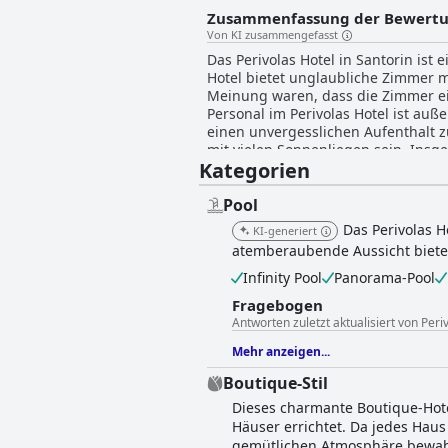
Zusammenfassung der Bewert
Von KI zusammengefasst
Das Perivolas Hotel in Santorin ist 
Hotel bietet unglaubliche Zimmer m
Meinung waren, dass die Zimmer ei
Personal im Perivolas Hotel ist au
einen unvergesslichen Aufenthalt zu
mit vielen Sonnenliegen sein. Insg
Kategorien
goldenen Standard für ein echtes 5
Pool
Das Perivolas H
KI-generiert
atemberaubende Aussicht bietet.
Infinity Pool
Panorama-Pool
Fragebogen
Antworten zuletzt aktualisiert von Peri
Mehr anzeigen...
Boutique-Stil
Dieses charmante Boutique-Hote
Häuser errichtet. Da jedes Hau
gemütlichen Atmosphäre bewahrt