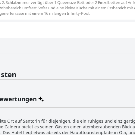
. Schlafzimmer verfügt über 1 Queensize-Bett oder 2 Einzelbetten auf Anf
Wohnbereich umfasst Sofas und eine kleine Küche mit einem Essbereich mit
igene Terrasse mit einem 16 m langen Infinity-Pool.
sten
Bewertungen
ekte Ort auf Santorin für diejenigen, die ein ruhiges und einzigart
 die Caldera bietet es seinen Gästen einen atemberaubenden Blic
. Das Hotel liegt etwas abseits der Haupttouristenpfade in Oia, und