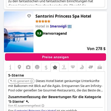
zu den fantastischen und fantastischen Einrichtungen hat
dieses Hotel seine Besucher beeindruckt. Obwohl die
Konkurrenz und die Erwartungen in diesem Preissegment hoch
sind, hat sich das Andronis Concept mit seinen
Santorini Princess Spa Hotel
außergewöhnlichen Einrichtungen und Dienstleistungen davon
abgehoben. Trotz gelegentlicher negativer Rückmeldungen ist
Hotel in
Imerovigli
dieses Hotel ein Muss für alle, die ein wahrhaft luxuriöses
Erlebnis suchen.
Hervorragend
9,8
Von 278 $
Preise anzeigen
$
5-Sterne
Dieses Hotel bietet geräumige Unterkünfte
KI-generiert
mit Balkonen mit Blick auf die Ägäis. Entspannen Sie am Infinity-
Pool oder genießen Sie Gourmet-Restaurants, die das Beste der
griechischen Küche präsentieren.
Zusammenfassung der Bewertungen für die Kategorie
'5-Sterne'
Von KI zusammengefasst
Das
Santorini Princess Spa Hotel
ist ein wirklich