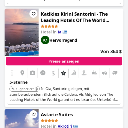
außergewöhnliche Speisemöglichkeiten in traditionellem
Ambiente. Das Resort bietet eine Mischung aus Luxus und
Katikies Kirini Santorini - The
authentischem santorinischem Charme.
Leading Hotels Of The World
(Katikies Santorini - Gea House -
Hotel in
Ia
The Leading Hotels Of The World)
Hervorragend
9,1
Von 364 $
Preise anzeigen
$
5-Sterne
In Oia, Santorin gelegen, mit
KI-generiert
atemberaubendem Blick auf die Caldera. Als Mitglied von The
Leading Hotels of the World garantiert es luxuriöse Unterkünfte
und außergewöhnlichen Service. Verfügt über Infinity-Pools,
Gourmet-Restaurants und eine romantische Umgebung.
Astarte Suites
Hotel in
Akrotiri