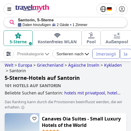
Santorin, 5-Sterne
Daten hinzufügen
2 Gäste
1 Zimmer
5-Sterne
Kostenfreies WLAN
Pool
Außenpool
Imerovigli
Ia
Preiskategorie
Sortieren nach
Welt
>
Europa
>
Griechenland
>
Ägäische Inseln
>
Kykladen
>
Santorin
5-Sterne-Hotels auf Santorin
101 HOTELS AUF SANTORIN
Beliebte Suchen auf Santorin:
hotels mit privatpool
,
hotels
für flitterwochen
,
hotels mit infinity-pool
,
hotels im
Das Ranking kann durch die Provisionen beeinflusst werden, die wir
boutique-stil
,
hotels mit pool
,
hotels mit all inclusive
erhalten.
angeboten
,
erwachsenenhotels
,
luxushotels
,
5-sterne-
hotels
,
hotels direkt am strand
,
familienhotels
,
4-sterne-
Canaves Oia Suites - Small Luxury
hotels
and
günstige hotels
.
Hotels of the World