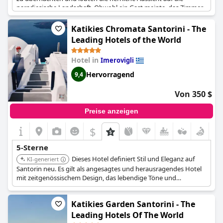
paradiesische Landschaft. Obwohl ein Gast meinte, das Zimmer
sei nicht gut genug für ein 5-Sterne-Haus, schwärmten viele
andere von den atemberaubenden Zimmern. Trotz des hohen
Katikies Chromata Santorini - The
Niveaus des Hotels behandelt das Personal die Gäste mit einem
Leading Hotels of the World
außergewöhnlichen Kundenservice, was einen perfekten
Aufenthalt in einer herrlichen Umgebung ermöglicht.
Hotel in
Imerovigli
Hervorragend
9,4
Von 350 $
Preise anzeigen
$
5-Sterne
Dieses Hotel definiert Stil und Eleganz auf
KI-generiert
Santorin neu. Es gilt als angesagtes und herausragendes Hotel
mit zeitgenössischem Design, das lebendige Töne und
anspruchsvolles Design bietet. Es befindet sich am höchsten
Punkt in Imerovigli und bietet einen 180°-Blick.
Katikies Garden Santorini - The
Leading Hotels Of The World