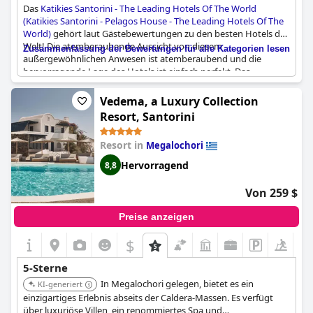
Das
Katikies Santorini - The Leading Hotels Of The World
(Katikies Santorini - Pelagos House - The Leading Hotels Of The
World)
gehört laut Gästebewertungen zu den besten Hotels der
Welt! Die atemberaubende Aussicht von diesem
Zusammenfassung der Bewertungen für alle Kategorien lesen
außergewöhnlichen Anwesen ist atemberaubend und die
hervorragende Lage des Hotels ist einfach perfekt. Das
erstklassige Hotel mit dem netten Personal bietet den Gästen
einen schönen Aufenthalt und ist ein wunderschönes Hotel mit
Vedema, a Luxury Collection
absolut fantastischem Service. Es ist wahrscheinlich das beste
Resort, Santorini
Hotel, in dem Gäste je übernachtet haben und gilt als das beste
Hotel in Oia Santorini! Das Hotel macht seinem Ruf als eines der
Resort in
Megalochori
Leading Hotels of the World alle Ehre.
Hervorragend
8,8
Von 259 $
Preise anzeigen
$
5-Sterne
In Megalochori gelegen, bietet es ein
KI-generiert
einzigartiges Erlebnis abseits der Caldera-Massen. Es verfügt
über luxuriöse Villen, ein renommiertes Spa und