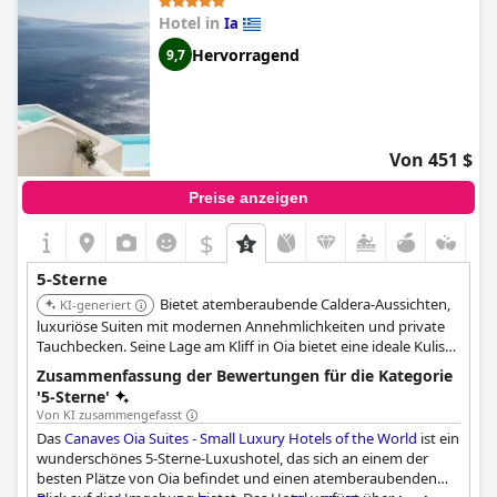
Hotel in
Ia
Hervorragend
9,7
Von 451 $
Preise anzeigen
$
5-Sterne
Bietet atemberaubende Caldera-Aussichten,
KI-generiert
luxuriöse Suiten mit modernen Annehmlichkeiten und private
Tauchbecken. Seine Lage am Kliff in Oia bietet eine ideale Kulisse
für ein erstklassiges Santorini-Erlebnis. Bekannt für
Zusammenfassung der Bewertungen für die Kategorie
außergewöhnlichen Service und geschmackvoll gestaltete
'5-Sterne'
Einrichtungen.
Von KI zusammengefasst
Das
Canaves Oia Suites - Small Luxury Hotels of the World
ist ein
wunderschönes 5-Sterne-Luxushotel, das sich an einem der
besten Plätze von Oia befindet und einen atemberaubenden