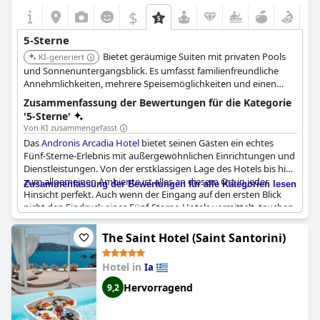
außergewöhnliches Luxus-Erlebnis bietet.
$
5-Sterne
Bietet geräumige Suiten mit privaten Pools
KI-generiert
und Sonnenuntergangsblick. Es umfasst familienfreundliche
Annehmlichkeiten, mehrere Speisemöglichkeiten und einen
Fokus auf Privatsphäre und Ruhe. In der Nähe von Oia gelegen,
Zusammenfassung der Bewertungen für die Kategorie
bietet es eine Mischung aus Luxus und natürlicher Harmonie.
'5-Sterne'
Von KI zusammengefasst
Das
Andronis Arcadia Hotel
bietet seinen Gästen ein echtes
Fünf-Sterne-Erlebnis mit außergewöhnlichen Einrichtungen und
Dienstleistungen. Von der erstklassigen Lage des Hotels bis hin
zum allgemeinen Ambiente ist alles an diesem Ort in jeder
Zusammenfassung der Bewertungen für alle Kategorien lesen
Hinsicht perfekt. Auch wenn der Eingang auf den ersten Blick
nicht den Eindruck eines Fünf-Sterne-Hotels vermittelt, tauchen
die Gäste schnell in eine bezaubernde Umgebung ein, die sie
nicht so schnell vergessen werden. In der Tat wird das Hotel oft
The Saint Hotel (Saint Santorini)
als das perfekte Hotel beschrieben, das seinen Gästen ein
unvergessliches Erlebnis bietet.
Hotel in
Ia
Hervorragend
9,2