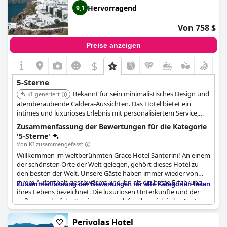
Hervorragend
9,1
Von 758 $
Preise anzeigen
$
5-Sterne
Bekannt für sein minimalistisches Design und
KI-generiert
atemberaubende Caldera-Aussichten. Das Hotel bietet ein
intimes und luxuriöses Erlebnis mit personalisiertem Service,
einem Infinity-Pool und Gourmet-Speisen. Seine Lage in
Zusammenfassung der Bewertungen für die Kategorie
Imerovigli bietet einen ruhigen Rückzugsort mit einfachem
'5-Sterne'
Zugang zu nahegelegenen Attraktionen.
Von KI zusammengefasst
Willkommen im weltberühmten Grace Hotel Santorini! An einem
der schönsten Orte der Welt gelegen, gehört dieses Hotel zu
den besten der Welt. Unsere Gäste haben immer wieder von
ihrem Aufenthalt geschwärmt und ihn als die beste Erfahrung
Zusammenfassung der Bewertungen für alle Kategorien lesen
ihres Lebens bezeichnet. Die luxuriösen Unterkünfte und der
außergewöhnliche Service sorgen dafür, dass sich jeder Gast
während seines Aufenthalts rundum wohlfühlt. Von Anfang bis
Ende sorgt das Personal in diesem fantastischen Hotel dafür,
Perivolas Hotel