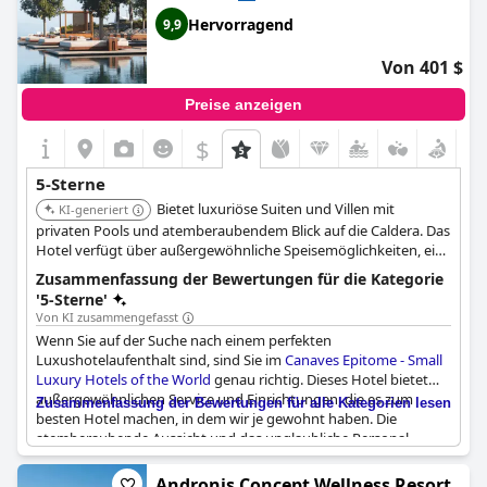
Hervorragend
9,9
Von 401 $
Preise anzeigen
$
5-Sterne
Bietet luxuriöse Suiten und Villen mit
KI-generiert
privaten Pools und atemberaubendem Blick auf die Caldera. Das
Hotel verfügt über außergewöhnliche Speisemöglichkeiten, ein
ruhiges Spa und persönlichen Service. Seine Lage in Oia bietet
Zusammenfassung der Bewertungen für die Kategorie
einen exklusiven und ruhigen Rückzugsort.
'5-Sterne'
Von KI zusammengefasst
Wenn Sie auf der Suche nach einem perfekten
Luxushotelaufenthalt sind, sind Sie im
Canaves Epitome - Small
Luxury Hotels of the World
genau richtig. Dieses Hotel bietet
außergewöhnlichen Service und Einrichtungen, die es zum
Zusammenfassung der Bewertungen für alle Kategorien lesen
besten Hotel machen, in dem wir je gewohnt haben. Die
atemberaubende Aussicht und das unglaubliche Personal
machen den Aufenthalt zu einem unvergesslichen Erlebnis.
Obwohl die Preise hoch sind, ist es jeden Euro wert, um ein
Andronis Concept Wellness Resort