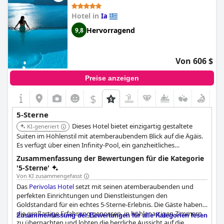
dass Sie sich wie ein König fühlen. Mit Einrichtungen und
Dienstleistungen, die nichts weniger als fabileux sind, wird Ihr
Hotel in
Ia
Aufenthalt im Grace Hotel Santorini nichts weniger als
außergewöhnlich sein. Kommen Sie und erleben Sie das Beste
Hervorragend
9,8
von Santorin im
Grace Hotel, Auberge Resorts Collection (Grace
Hotel, Auberge Collection)
.
Von 606 $
Preise anzeigen
$
5-Sterne
Dieses Hotel bietet einzigartig gestaltete
KI-generiert
Suiten im Höhlenstil mit atemberaubendem Blick auf die Ägäis.
Es verfügt über einen Infinity-Pool, ein ganzheitliches
Wellnesscenter und eine ruhige Atmosphäre, die ein
Zusammenfassung der Bewertungen für die Kategorie
unvergessliches Erlebnis bietet.
'5-Sterne'
Von KI zusammengefasst
Das
Perivolas Hotel
setzt mit seinen atemberaubenden und
perfekten Einrichtungen und Dienstleistungen den
Goldstandard für ein echtes 5-Sterne-Erlebnis. Die Gäste haben
die großartige Erfahrung genossen, in höhlenartigen Zimmern
Zusammenfassung der Bewertungen für alle Kategorien lesen
zu übernachten und lobten die herrliche Aussicht auf die