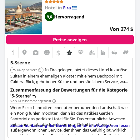
Hotel in
Fira
Hervorragend
9,0
Von 274 $
Preise anzeigen
$
5-Sterne
In Fira gelegen, bietet dieses Hotel luxuriöse
KI-generiert
Suiten in einem ehemaligen Kloster, mit einem Dachpool mit
Caldera-Blick, gehobener Küche und persönlichem Service, was
ein einzigartiges und ruhiges Erlebnis bietet.
Zusammenfassung der Bewertungen für die Kategorie
'5-Sterne'
Von KI zusammengefasst
Wenn Sie sich inmitten einer atemberaubenden Landschaft wie
ein König fühlen möchten, dann ist das Katikies Garden
Santorini das perfekte Hotel für Sie. Das erstaunliche Anwesen
mit seiner unglaublichen Liebe zum Detail bietet einen
Zusammenfassung der Bewertungen für alle Kategorien lesen
außergewöhnlichen Service, der Ihnen das Gefühl gibt, wirklich
verwöhnt zu werden. Es ist der beste romantische Zufluchtsort