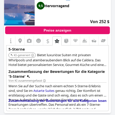
Hervorragend
9,5
Von 252 $
Preise anzeigen
$
5-Sterne
Bietet luxuriöse Suiten mit privaten
KI-generiert
Whirlpools und atemberaubendem Blick auf die Caldera. Das
Hotel bietet personalisierten Service, Gourmet-Küche und eine
ruhige Atmosphäre. Seine Lage in Akrotiri sorgt für einen
Zusammenfassung der Bewertungen für die Kategorie
abgelegenen und romantischen Kurzurlaub.
'5-Sterne'
Von KI zusammengefasst
Wenn Sie auf der Suche nach einem echten 5-Sterne-Erlebnis
sind, sind Sie im
Astarte Suites
genau richtig. Der Komfort ist
erstklassig und die Gäste sind sich einig, dass es sich um einen 5-
Sterne-Aufenthalt handelt, dessen Einrichtungen die
Zusammenfassung der Bewertungen für alle Kategorien lesen
Erwartungen übertreffen. Das Personal wird als ein 7-Sterne-
Team beschrieben, unglaublich freundlich, hilfsbereit und
professionell. Genießen Sie den atemberaubenden Blick auf die