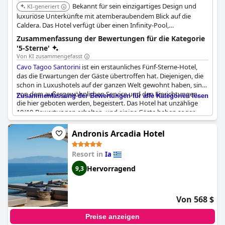
Bekannt für sein einzigartiges Design und
KI-generiert
luxuriöse Unterkünfte mit atemberaubendem Blick auf die
Caldera. Das Hotel verfügt über einen Infinity-Pool,
außergewöhnliche Speisemöglichkeiten und ein hochmodernes
Zusammenfassung der Bewertungen für die Kategorie
Spa. Seine Lage in Imerovigli bietet einen ruhigen und stilvollen
'5-Sterne'
Rückzugsort.
Von KI zusammengefasst
Cavo Tagoo Santorini
ist ein erstaunliches Fünf-Sterne-Hotel,
das die Erwartungen der Gäste übertroffen hat. Diejenigen, die
schon in Luxushotels auf der ganzen Welt gewohnt haben, sind
von dem außergewöhnlichen Service und den Einrichtungen,
Zusammenfassung der Bewertungen für alle Kategorien lesen
die hier geboten werden, begeistert. Das Hotel hat unzählige
10/10-Bewertungen erhalten, und einige Gäste haben sogar
schon ihren Gegenbesuch für das nächste Jahr gebucht. Die
perfekte Lage des Hotels bietet einen atemberaubenden
Andronis Arcadia Hotel
Panoramablick, vor allem vom Infinity-Pool aus, und macht es
zu einem der besten Ziele für Flitterwochen überhaupt. Die
Resort in
Ia
Gäste schwärmen von den fantastischen Zimmern, der
Atmosphäre und der Sauberkeit sowie von dem
Hervorragend
9,3
hervorragenden Essen, den Cocktails und dem Spa. Das
Personal, einschließlich des Managers, hat mit seiner
außergewöhnlichen Liebe zum Detail und seiner Fürsorge zu
Von 568 $
einem fabelhaften, erstklassigen Erlebnis beigetragen. Kurz
gesagt, das
Cavo Tagoo Santorini
ist das perfekte Boutique-
Preise anzeigen
Hotel, das einen Traum wahr werden lässt und ein