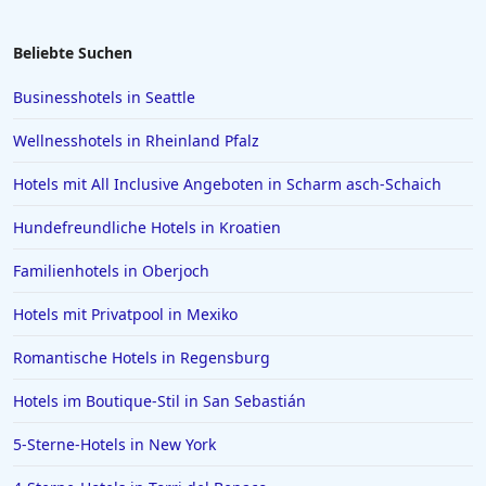
5-Sterne-Hotels in Kemer
5-Sterne-Hotels in Thüringen
Beliebte Suchen
5-Sterne-Hotels in Ischgl
Businesshotels in Seattle
5-Sterne-Hotels in Barcelona
Wellnesshotels in Rheinland Pfalz
5-Sterne-Hotels in Mailand
Hotels mit All Inclusive Angeboten in Scharm asch-Schaich
5-Sterne-Hotels in Mexiko
Hundefreundliche Hotels in Kroatien
5-Sterne-Hotels in Moskau
5-Sterne-Hotels in Paguera
Familienhotels in Oberjoch
Hotels mit Privatpool in Mexiko
Romantische Hotels in Regensburg
Hotels im Boutique-Stil in San Sebastián
5-Sterne-Hotels in New York