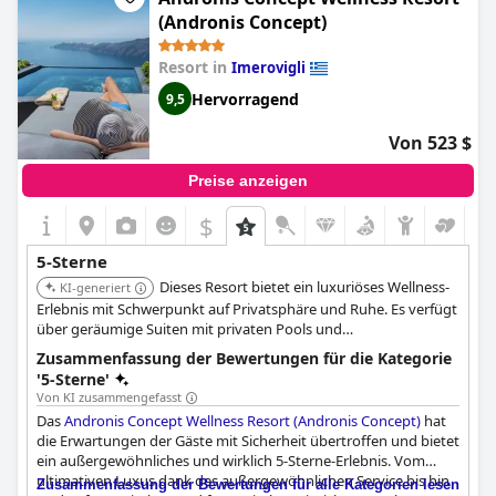
echtes 5-Sterne-Erlebnis zu haben. Das Hotel selbst ist jenseits
(Andronis Concept)
der 5-Sterne-Kategorie und bietet erstklassige Unterkünfte und
ein fantastisches Frühstück. Der einzige Nachteil könnten die
Resort in
Imerovigli
teuren Abendessen oder Yogakurse sein, aber alles andere ist
einfach perfekt. Es ist ein Traumurlaub von Weltklasse in
Hervorragend
9,5
paradiesischer Lage, der Sie nicht enttäuschen wird.
Wunderschönes Hotel mit außergewöhnlichen Leistungen!
Von 523 $
Preise anzeigen
$
5-Sterne
Dieses Resort bietet ein luxuriöses Wellness-
KI-generiert
Erlebnis mit Schwerpunkt auf Privatsphäre und Ruhe. Es verfügt
über geräumige Suiten mit privaten Pools und
atemberaubendem Blick auf die Caldera, gepaart mit
Zusammenfassung der Bewertungen für die Kategorie
persönlichem Service.
'5-Sterne'
Von KI zusammengefasst
Das
Andronis Concept Wellness Resort (Andronis Concept)
hat
die Erwartungen der Gäste mit Sicherheit übertroffen und bietet
ein außergewöhnliches und wirklich 5-Sterne-Erlebnis. Vom
ultimativen Luxus dank des außergewöhnlichen Service bis hin
Zusammenfassung der Bewertungen für alle Kategorien lesen