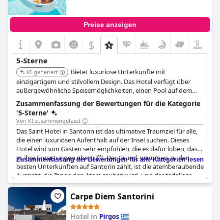
Preise anzeigen
$
5-Sterne
Bietet luxuriöse Unterkünfte mit
KI-generiert
einzigartigem und stilvollem Design. Das Hotel verfügt über
außergewöhnliche Speisemöglichkeiten, einen Pool auf dem
Dach und persönlichen Service. Seine Lage in Oia bietet ein
Zusammenfassung der Bewertungen für die Kategorie
lebendiges und exklusives Erlebnis.
'5-Sterne'
Von KI zusammengefasst
Das Saint Hotel in Santorin ist das ultimative Traumziel für alle,
die einen luxuriösen Aufenthalt auf der Insel suchen. Dieses
Hotel wird von Gästen sehr empfohlen, die es dafür loben, dass
es ihre Erwartungen übertrifft. Der Grund, warum es zu den
Zusammenfassung der Bewertungen für alle Kategorien lesen
besten Unterkünften auf Santorin zählt, ist die atemberaubende
Aussicht, die Ihnen den Atem rauben wird, und der tadellose
Service des Personals. Das Hotel eignet sich perfekt für
Flitterwochen oder einen Kurzurlaub, denn es ist der Inbegriff
Carpe Diem Santorini
von Romantik. Sie werden kaum glauben können, dass die
Einrichtungen nicht die eines 5-Sterne-Hotels sind. Apropos, alle
Hotel in
Pirgos
Annehmlichkeiten sind vorhanden, um Ihren Aufenthalt so