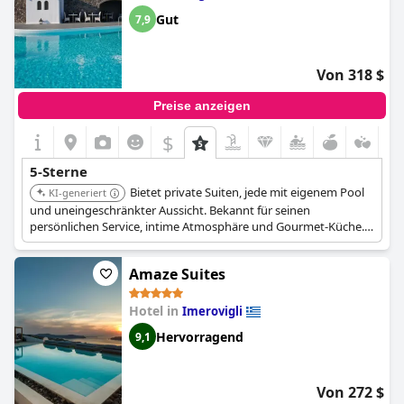
angenehm wie möglich zu gestalten. Das Personal ist freundlich,
Gut
7,9
gastfreundlich und immer hilfsbereit und bietet einen Service,
der eines 5-Sterne-Hotels würdig ist. Zusammenfassend lässt
sich sagen, dass das Saint Hotel eines der schönsten Hotels in
Von 318 $
der Gegend ist und auf jeden Fall einen Besuch wert ist.
Preise anzeigen
$
5-Sterne
Bietet private Suiten, jede mit eigenem Pool
KI-generiert
und uneingeschränkter Aussicht. Bekannt für seinen
persönlichen Service, intime Atmosphäre und Gourmet-Küche.
In Pyrgos gelegen, bietet es einen abgelegenen und luxuriösen
Rückzugsort.
Amaze Suites
Hotel in
Imerovigli
Hervorragend
9,1
Von 272 $