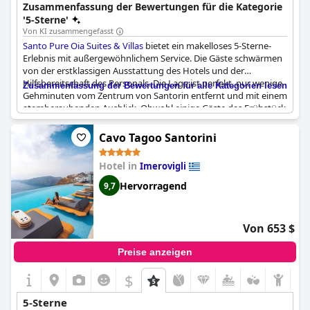
außergewöhnliche kulinarische Erlebnisse. Seine Lage in Oia
Zusammenfassung der Bewertungen für die Kategorie
bietet einen ruhigen und exklusiven Rückzugsort.
'5-Sterne'
Von KI zusammengefasst
Santo Pure Oia Suites & Villas
bietet ein makelloses 5-Sterne-
Erlebnis mit außergewöhnlichem Service. Die Gäste schwärmen
von der erstklassigen Ausstattung des Hotels und der
Hilfsbereitschaft des Personals. Die Lage ist perfekt, nur wenige
Zusammenfassung der Bewertungen für alle Kategorien lesen
Gehminuten vom Zentrum von Santorin entfernt und mit einem
atemberaubenden Ausblick. Obwohl einige Gäste das Frühstück
für ein 5-Sterne-Hotel als etwas dürftig empfanden, ist das Essen
insgesamt sehr lecker. Mit seinen luxuriösen Annehmlichkeiten
Cavo Tagoo Santorini
ist das
Santo Pure Oia Suites & Villas
ein einzigartiges und
phänomenales Hotel - wirklich ein mukennel bir otel. Einige
Hotel in
Imerovigli
Besucher sind jedoch der Meinung, dass es nicht wirklich ein 5-
Sterne-Erlebnis ist und die hohen Preise nicht wert. Trotz einiger
Hervorragend
9,7
gemischter Kritiken sind sich die meisten Gäste einig, dass
Santo
Pure Oia Suites & Villas
ein Hotel der Grande Classe ist und so
gut ist, wie man es nur finden kann.
Von 653 $
Preise anzeigen
$
5-Sterne