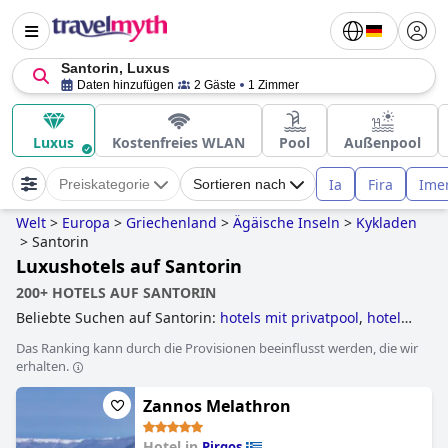
Santorin, Luxus
Daten hinzufügen
2 Gäste
1 Zimmer
Luxus
Kostenfreies WLAN
Pool
Außenpool
Ia
Fira
Imer
Preiskategorie
Sortieren nach
Welt
>
Europa
>
Griechenland
>
Ägäische Inseln
>
Kykladen
>
Santorin
Luxushotels auf Santorin
200+ HOTELS AUF SANTORIN
Beliebte Suchen auf Santorin:
hotels mit privatpool
,
hotels
für flitterwochen
,
hotels mit infinity-pool
,
hotels im
Das Ranking kann durch die Provisionen beeinflusst werden, die wir
boutique-stil
,
hotels mit pool
,
hotels mit all inclusive
erhalten.
angeboten
,
erwachsenenhotels
,
luxushotels
,
5-sterne-
hotels
,
hotels direkt am strand
,
familienhotels
,
4-sterne-
Zannos Melathron
hotels
and
günstige hotels
.
Hotel in
Pirgos