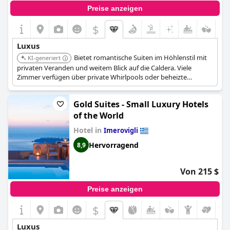
und entspannten Aufenthalt. Das
San Antonio - Small Luxury
Preise anzeigen
Hotels of the World
bietet Luxus und Komfort pur.
$
Luxus
Bietet romantische Suiten im Höhlenstil mit
KI-generiert
privaten Veranden und weitem Blick auf die Caldera. Viele
Zimmer verfügen über private Whirlpools oder beheizte
Tauchbecken, die sowohl innen als auch außen oder beides sein
können. Das einzigartige Höhlendesign trägt zum exklusiven
Gold Suites - Small Luxury Hotels
Erlebnis bei.
of the World
Hotel in
Imerovigli
Hervorragend
8,9
Von 215 $
Preise anzeigen
$
Luxus