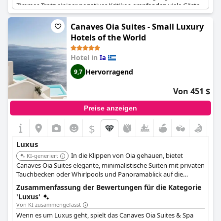
Zimmer. Trotz einiger negativer Kritiken empfanden viele Gäste
das Hotel als bella, storica, accogliente und skikkelig luksuriøs.
Auch wenn das Hotel nicht für diejenigen geeignet ist, die ein
Canaves Oia Suites - Small Luxury
traditionelles 5-Sterne-Erlebnis erwarten, ist das
Zannos
Hotels of the World
Melathron
eine gute Wahl für diejenigen, die einen einzigartigen
luxuriösen Urlaub suchen.
Hotel in
Ia
Hervorragend
9,7
Von 451 $
Preise anzeigen
$
Luxus
In die Klippen von Oia gehauen, bietet
KI-generiert
Canaves Oia Suites elegante, minimalistische Suiten mit privaten
Tauchbecken oder Whirlpools und Panoramablick auf die
Caldera. Dieses Mitglied der Small Luxury Hotels of the World
Zusammenfassung der Bewertungen für die Kategorie
bietet einen ruhigen und exklusiven Rückzugsort mit
'Luxus'
persönlichem Service und gehobenen kulinarischen Erlebnissen.
Von KI zusammengefasst
Wenn es um Luxus geht, spielt das Canaves Oia Suites & Spa