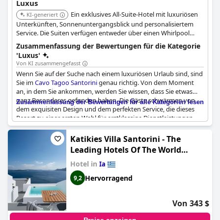
Luxus
Ein exklusives All-Suite-Hotel mit luxuriösen
KI-generiert
Unterkünften, Sonnenuntergangsblick und personalisiertem
Service. Die Suiten verfügen entweder über einen Whirlpool
oder einen privaten Pool. Das Hotel bietet einen
Zusammenfassung der Bewertungen für die Kategorie
wunderschönen beheizten Infinity-Pool mit schwimmenden
'Luxus'
Sonnenliegen und ein schickes mediterranes Fusionsrestaurant.
Von KI zusammengefasst
Wenn Sie auf der Suche nach einem luxuriösen Urlaub sind, sind
Sie im
Cavo Tagoo Santorini
genau richtig. Von dem Moment
an, in dem Sie ankommen, werden Sie wissen, dass Sie etwas
ganz Besonderes gefunden haben. Die Gäste schwärmen von
Zusammenfassung der Bewertungen für alle Kategorien lesen
dem exquisiten Design und dem perfekten Service, die dieses
Resort zu einer ersten Wahl für erstklassige Dienstleistungen
und ein wahrhaft luxuriöses Erlebnis machen. Die herrliche Lage
des Hotels mit dem atemberaubenden Blick auf die Caldera ist
Katikies Villa Santorini - The
ein wahrer Augenschmaus, und das luxuriöse Ambiente und die
Leading Hotels Of The World
Liebe zum Detail im gesamten Gebäude sorgen für einen
(Villaki Oia)
idealen und luxuriösen Aufenthalt. Obwohl einige Gäste die
Hotel in
Ia
Zimmer als etwas teuer empfanden, waren sie sich einig, dass
Hervorragend
9,2
dies eines der besten Hotels ist, in dem sie je gewohnt haben,
und viele hoffen, jeden Sommer wiederzukommen. Alles in
allem ist das
Cavo Tagoo Santorini
ein fantastisches Resort, das
Von 343 $
seinem Ruf als eines der luxuriösesten Reiseziele Griechenlands
wirklich gerecht wird.