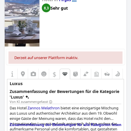
Sehr gut
8,3
Derzeit auf unserer Plattform inaktiv.
$
Luxus
Zusammenfassung der Bewertungen für die Kategorie
'Luxus'
Von KI zusammengefasst
Das Hotel
Zannos Melathron
bietet eine einzigartige Mischung
aus Luxus und authentischer Architektur aus dem 19. Obwohl
einige Gäste der Meinung waren, dass das Hotel nicht den
internationalen Luxusstandards entsprach, lobten andere das
Zusammenfassung der Bewertungen für alle Kategorien lesen
aufmerksame Personal und die komfortablen, gut gestalteten