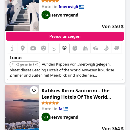
Hotel in
Imerovigli
Hervorragend
9,4
Von 350 $
Preise anzeigen
$
Luxus
Auf den Klippen von Imerovigli gelegen,
KI-generiert
bietet dieses Leading Hotels of the World Anwesen luxuriöse
Zimmer und Suiten mit Meerblick und modernen
monochromen Farbpaletten. Es bietet einen unvergleichlichen
180°-Blick auf Santorinis Caldera, verfügt über ein renommiertes
Katikies Kirini Santorini - The
Restaurant und bietet personalisierte Concierge-Services.
Leading Hotels Of The World
(Katikies Santorini - Gea House -
Hotel in
Ia
The Leading Hotels Of The World)
Hervorragend
9,1
Von 364 $