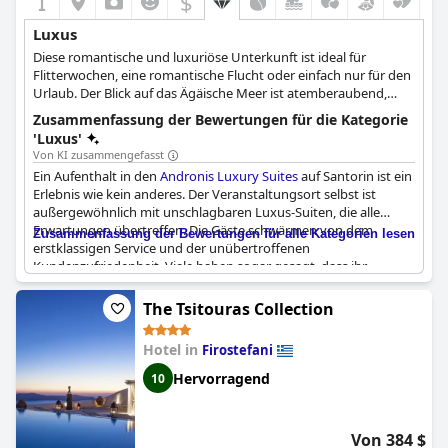
$
Luxus
Diese romantische und luxuriöse Unterkunft ist ideal für
Flitterwochen, eine romantische Flucht oder einfach nur für den
Urlaub. Der Blick auf das Ägäische Meer ist atemberaubend,
ebenso wie die 29 preisgekrönten Suiten und Villen. Die Gäste
Zusammenfassung der Bewertungen für die Kategorie
können zwischen einem privaten Infinity-Pool, einem
'Luxus'
Höhlenpool oder einem Jacuzzi wählen und sich mit erholsamen
Von KI zusammengefasst
Spa-Therapien verwöhnen lassen. Am Abend können sie ein
Ein Aufenthalt in den
Andronis Luxury Suites
auf Santorin ist ein
Gourmet-Dinner im Restaurant Lycabettus genießen und die
Erlebnis wie kein anderes. Der Veranstaltungsort selbst ist
Schönheit Santorins mit den besten Weinen und einem
außergewöhnlich mit unschlagbaren Luxus-Suiten, die alle
unvergesslichen Sonnenuntergang erleben.
Erwartungen übertreffen. Die Gäste schwärmen von dem
Zusammenfassung der Bewertungen für alle Kategorien lesen
erstklassigen Service und der unübertroffenen
Kundenzufriedenheit. Viele haben sogar gesagt, dass ihr
Aufenthalt in diesem Hotel die Bedeutung von Luxus neu
definiert. Wenn Sie auf der Suche nach dem BESTEN Hotel auf
The Tsitouras Collection
Santorin sind, dann suchen Sie nicht weiter als
Andronis Luxury
Suites
. Gäste aus der ganzen Welt bestätigen die
Hotel in
Firostefani
unvergleichliche Gastfreundschaft und den Tudo (alles), den
dieses Hotel zu bieten hat. Von Anfang bis Ende ist ein
Hervorragend
10
Aufenthalt in den Andronis Suites eine aufregende und
unvergessliche Erfahrung von purem Luxus.
Von 384 $