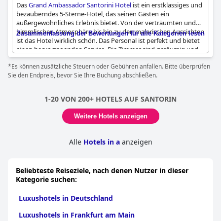
Das
Grand Ambassador Santorini Hotel
ist ein erstklassiges und
bezauberndes 5-Sterne-Hotel, das seinen Gästen ein
außergewöhnliches Erlebnis bietet. Von der verträumten und
himmlischen Atmosphäre bis hin zu den malerischen Aussichten
Zusammenfassung der Bewertungen für alle Kategorien lesen
ist das Hotel wirklich schön. Das Personal ist perfekt und bietet
einen hervorragenden Service. Die Zimmer sind geräumig und
luxuriös und bieten eine neue Art, Luxus zu erleben. Während
*Es können zusätzliche Steuern oder Gebühren anfallen. Bitte überprüfen
einige Bewertungen enttäuscht waren, weil der versprochene
Sie den Endpreis, bevor Sie Ihre Buchung abschließen.
Luxus nicht der Realität entsprach, empfiehlt die Mehrheit der
Gäste dieses fabelhafte Hotel sehr. Es ist definitiv jeden Cent
wert und eine gute Wahl für einen fantastischen Aufenthalt.
1-20 VON 200+ HOTELS AUF SANTORIN
Weitere Hotels anzeigen
Alle
Hotels in a
anzeigen
Beliebteste Reiseziele, nach denen Nutzer in dieser
Kategorie suchen:
Luxushotels in Deutschland
Luxushotels in Frankfurt am Main