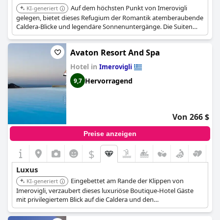
Auf dem höchsten Punkt von Imerovigli
KI-generiert
gelegen, bietet dieses Refugium der Romantik atemberaubende
Caldera-Blicke und legendäre Sonnenuntergänge. Die Suiten
sind geräumig mit privaten Balkonen, und einige Deluxe-Suiten
verfügen über private beheizte Pools. Das Hotel bietet eine
Avaton Resort And Spa
Poolbar und Speisemöglichkeiten im Freien.
Hotel in
Imerovigli
Hervorragend
9,7
Von 266 $
Preise anzeigen
$
Luxus
Eingebettet am Rande der Klippen von
KI-generiert
Imerovigli, verzaubert dieses luxuriöse Boutique-Hotel Gäste
mit privilegiertem Blick auf die Caldera und den
Sonnenuntergang über dem Meer. Es bietet elegante
Unterkünfte in Suiten und Zimmern, einige davon mit privaten