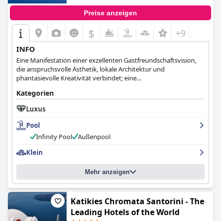
Preise anzeigen
$
+9
INFO
Eine Manifestation einer exzellenten Gastfreundschaftsvision,
die anspruchsvolle Ästhetik, lokale Architektur und
phantasievolle Kreativität verbindet; eine
Gastfreundschaftsvision, die die Zeit übersteigt und über das
Kategorien
gewöhnliche, klischeehafte weiße Dekor hinausgeht und
unauslöschliche Erinnerungen in den Herzen und Köpfen der
Luxus
Gäste hinterlässt.
Pool
Infinity Pool
Außenpool
Klein
Mehr anzeigen
Katikies Chromata Santorini - The
Leading Hotels of the World