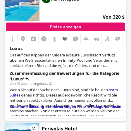
Von 320 $
Preise anzeigen
$
Luxus
Das auf den Klippen der Caldera erbaute Luxusresort verfügt
über ein Wellnesscenter, einen Infinity-Pool und Veranden mit
spektakulärem Blick auf die Ägäis, die Caldera und den
Sonnenuntergang.
Zusammenfassung der Bewertungen für die Kategorie
'Luxus'
Von KI zusammengefasst
Wenn Sie auf der Suche nach Luxus sind, sind Sie bei den
Astra
Suites
genau richtig. Dieses außergewöhnliche Resort wird Sie
mit seinen spektakulären Aussichten, seiner stilvollen und
modernen Einrichtung und seinem wundervollen Luxuserlebnis
Zusammenfassung der Bewertungen für alle Kategorien lesen
atemlos machen. Von der ersten Minute an werden Sie von der
Sauberkeit, den komfortablen Unterkünften und dem
phänomenalen Service, der es mit jedem 5-Sterne-Hotel
aufnehmen kann, begeistert sein. Ob Sie einen romantischen
Perivolas Hotel