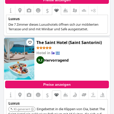
Preise anzeigen
$
+8
Luxus
Die 7 Zimmer dieses Luxushotels öffnen sich zur möblierten
Terrasse und sind mit Minibar und Safe ausgestattet.
The Saint Hotel (Saint Santorini)
Hotel in
Ia
Hervorragend
9,2
Preise anzeigen
$
Luxus
Eingebettet in die Klippen von Oia, bietet The
KI-generiert