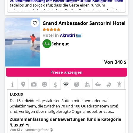
Zusammenfassung der Bewertungen für alle Kategorien lesen
tadellos und sorgt dafür, dass die Gäste einen rundum
gelungenen Aufenthalt haben. Die Spa-Suite mit ihrem Infinity-
Pool und der spektakulären Aussicht ist eine der luxuriösesten
Erfahrungen, die man machen kann. Die Servicequalität des
Grand Ambassador Santorini Hotel
Hotels, das Restaurant und der Whirlpool auf der Terrasse sind
lobenswert und machen es zu einem der besten Hotels, die man
Hotel in
Akrotiri
besuchen kann. Insgesamt ist das
Astarte Suites
ein kleines
Paradies in ruhiger Lage, das einen luxuriösen und ruhigen
Sehr gut
8,4
Aufenthalt garantiert.
Von 340 $
Preise anzeigen
$
Luxus
Die 16 individuell gestalteten Suiten mit einem oder zwei
Schlafzimmern, die zwischen 70 und 100 Quadratmetern groß
sind, verfügen über maßgefertigte Originalmöbel, private
Verandas, ein Spa und private Swimmingpools.
Zusammenfassung der Bewertungen für die Kategorie
'Luxus'
Von KI zusammengefasst