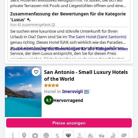
Saint Hotel ein exklusives Refugium mit 16 Suiten, die sich auf
private Terrassen mit Pools und Liegestühlen öffnen und einen
uneingeschränkten Blick auf die vulkanische Bucht bieten. Es
Zusammenfassung der Bewertungen für die Kategorie
zeichnet sich durch anspruchsvolle Ästhetik, ein Sacred Spa und
'Luxus'
das Trinity Restaurant aus, das sich auf gehobene lokale
Von KI zusammengefasst
Geschmäcker konzentriert.
Sie suchen eine luxuriöse und stilvolle Unterkunft für Ihren
Urlaub in Oia? Dann sind Sie im
The Saint Hotel (Saint Santorini)
genau richtig. Dieses Hotel fühlt sich wirklich wie das Paradies
an, mit einer hochwertigen Ausstattung und einem tadellosen
Zusammenfassung der Bewertungen für alle Kategorien lesen
Service, der dem Luxus entspricht, den Sie für diesen Preis
erwarten würden. Gäste bezeichnen es als eines der schönsten
Hotels auf Santorin mit einem stilvollen und schlichten Design,
das sowohl Luxus als auch Ruhe ausstrahlt. Alles, vom Ambiente
San Antonio - Small Luxury Hotels
bis hin zum Service, wurde in den höchsten Tönen gelobt, was
of the World
dieses neue Boutique-Hotel zur perfekten Wahl für alle macht,
die sich im Urlaub etwas gönnen wollen.
Hotel in
Imerovigli
Hervorragend
9,7
Preise anzeigen
$