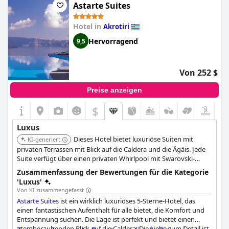
Astarte Suites
Außen-Jacuzzis. Das Hotel verfügt über einen Infinity-Pool und
ein in einer Höhle untergebrachtes Spa.
Hotel in
Akrotiri
Hervorragend
9,5
Von 252 $
Preise anzeigen
$
Luxus
Dieses Hotel bietet luxuriöse Suiten mit
KI-generiert
privaten Terrassen mit Blick auf die Caldera und die Ägäis. Jede
Suite verfügt über einen privaten Whirlpool mit Swarovski-
Kristallen an der Decke. Einige Suiten verfügen auch über
Zusammenfassung der Bewertungen für die Kategorie
private Infinity-Pools.
'Luxus'
Von KI zusammengefasst
Astarte Suites
ist ein wirklich luxuriöses 5-Sterne-Hotel, das
einen fantastischen Aufenthalt für alle bietet, die Komfort und
Entspannung suchen. Die Lage ist perfekt und bietet einen
atemberaubenden Blick auf die Caldera. Die Liebe zum Detail ist