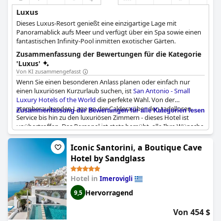
Luxus
Dieses Luxus-Resort genießt eine einzigartige Lage mit
Panoramablick aufs Meer und verfügt über ein Spa sowie einen
fantastischen Infinity-Pool inmitten exotischer Gärten.
Zusammenfassung der Bewertungen für die Kategorie
'Luxus'
Von KI zusammengefasst
Wenn Sie einen besonderen Anlass planen oder einfach nur
einen luxuriösen Kurzurlaub suchen, ist
San Antonio - Small
Luxury Hotels of the World
die perfekte Wahl. Von der
atemberaubenden Lage an der Caldera über den tadellosen
Zusammenfassung der Bewertungen für alle Kategorien lesen
Service bis hin zu den luxuriösen Zimmern - dieses Hotel ist
unübertroffen. Das Personal ist stets bemüht, alle Ihre Wünsche
zu erfüllen, damit Sie sich von Anfang bis Ende wohl und
verwöhnt fühlen. Besonders hervorzuheben ist der Infinity-
Iconic Santorini, a Boutique Cave
Pool, der auch nach dem Auschecken noch einen
Hotel by Sandglass
atemberaubenden Blick bietet. Alles an diesem Hotel ist einfach
perfekt, und viele Gäste sind der Meinung, dass es mit
Hotel in
Imerovigli
Leichtigkeit eine 5-Sterne-Plus-Bewertung verdient hätte. Ganz
gleich, ob Sie einen romantischen Kurzurlaub oder eine
Hervorragend
9,5
dringend benötigte Pause genießen möchten, San Antonio wird
Sie nicht enttäuschen. Das Ristorante di Livello ist ebenfalls ein
Von 454 $
Highlight und die abgeschiedene Lage sorgt für einen ruhigen