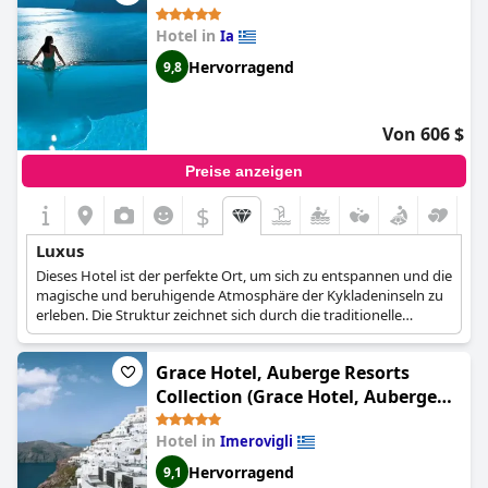
Luxusurlaub oder ein Soloabenteuer suchen,
Astra Suites
ist die
perfekte Wahl. Und selbst unter seltsamen Umständen mit
Hotel in
Ia
begrenzter Belegung erweist sich das Hotel immer noch als
wahrhaft fabelhaft. Von der unglaublichen Aussicht bis hin zur
Hervorragend
9,8
erstklassigen Lage hat das
Astra Suites
alles zu bieten. Tutto
magnifico, wie man so schön sagt!
Von 606 $
Preise anzeigen
$
Luxus
Dieses Hotel ist der perfekte Ort, um sich zu entspannen und die
magische und beruhigende Atmosphäre der Kykladeninseln zu
erleben. Die Struktur zeichnet sich durch die traditionelle
Kykladenarchitektur aus, während das Innere durch gemütliche
handgefertigte Elemente und antike Möbel aufgewertet wird.
Grace Hotel, Auberge Resorts
Die Aussicht auf die Caldera in Kombination mit den
handgefertigten Höhlenelementen in den Studios sowie der
Collection (Grace Hotel, Auberge
exquisite Service machen Ihren Aufenthalt zu einem
Collection)
unvergesslichen Erlebnis.
Hotel in
Imerovigli
Hervorragend
9,1