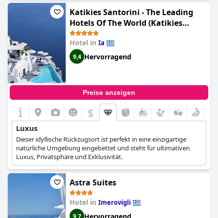
Wellnesseinrichtungen, und viele Villen verfügen über private
Katikies Santorini - The Leading
Infinity-Pools. Sein Design verbindet nahtlos traditionelle
kykladische Architektur mit zeitgenössischer Eleganz und
Hotels Of The World (Katikies
natürlichen Materialien.
Santorini - Pelagos House - The
Hotel in
Ia
Leading Hotels Of The World)
Hervorragend
9,4
Preise anzeigen
$
Luxus
Dieser idyllische Rückzugsort ist perfekt in eine einzigartige
natürliche Umgebung eingebettet und steht für ultimativen
Luxus, Privatsphäre und Exklusivität.
Astra Suites
Hotel in
Imerovigli
Hervorragend
9,7