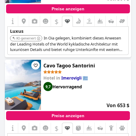
Preise anzeigen
$
Luxus
In Oia gelegen, kombiniert dieses Anwesen
KI-generiert
der Leading Hotels of the World kykladische Architektur mit
luxuriösen Details und bietet ruhige Unterkünfte mit weitem
Blick auf die Caldera. Es bietet einen außergewöhnlich
anspruchsvollen Rückzugsort mit Behandlungen im Katikies SPA
Cavo Tagoo Santorini
und einzigartigen Gourmet-Angeboten.
Hotel in
Imerovigli
Hervorragend
9,7
Von 653 $
Preise anzeigen
$