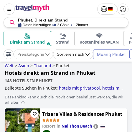
Phuket, Direkt am Strand
Daten hinzufügen
2 Gäste
1 Zimmer
Direkt am Strand
Strand
Kostenfreies WLAN
P
Muang Phuket
Preiskategorie
Sortieren nach
Welt
>
Asien
>
Thailand
>
Phuket
Hotels direkt am Strand in Phuket
148 HOTELS IN PHUKET
Beliebte Suchen in Phuket:
hotels mit privatpool
,
hotels mit
all inclusive angeboten
,
hotels direkt am strand
,
Das Ranking kann durch die Provisionen beeinflusst werden, die wir
luxushotels
and
5-sterne-hotels
.
erhalten.
Trisara Villas & Residences Phuket
Resort in
Nai Thon Beach