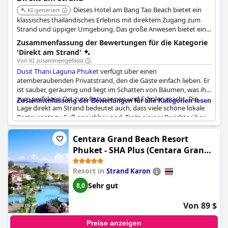
Dieses Hotel am Bang Tao Beach bietet ein
KI-generiert
klassisches thailändisches Erlebnis mit direktem Zugang zum
Strand und üppiger Umgebung. Das große Anwesen bietet eine
Reihe von Aktivitäten und Annehmlichkeiten für einen
Zusammenfassung der Bewertungen für die Kategorie
unvergesslichen Aufenthalt. Klassisches thailändisches Erlebnis
'Direkt am Strand'
mit direktem Zugang zum Strand.
Von KI zusammengefasst
Dusit Thani Laguna Phuket
verfügt über einen
atemberaubenden Privatstrand, den die Gäste einfach lieben. Er
ist sauber, geräumig und liegt im Schatten von Bäumen, was ihn
zum perfekten Ort zum Entspannen und Erholen macht. Die
Zusammenfassung der Bewertungen für alle Kategorien lesen
Lage direkt am Strand bedeutet auch, dass viele schöne lokale
Restaurants zu Fuß erreichbar sind. Trotz einiger Berichte über
alte und schmutzige Strandmöbel machen die hervorragenden
Schwimmmöglichkeiten und die Aussicht auf den Strand dies
Centara Grand Beach Resort
mehr als wett. Eltern werden den Kinderclub und die Nähe der
Phuket - SHA Plus (Centara Grand
Anlage zu Geschäften, Cafés und Restaurants zu schätzen
Beach Resort Phuket)
wissen. Insgesamt ist dieses Hotel eine fantastische Wahl für
Resort in
Strand Karon
Familien, die die besten Strände von Phuket genießen möchten.
Sehr gut
8,0
Von 89 $
Preise anzeigen