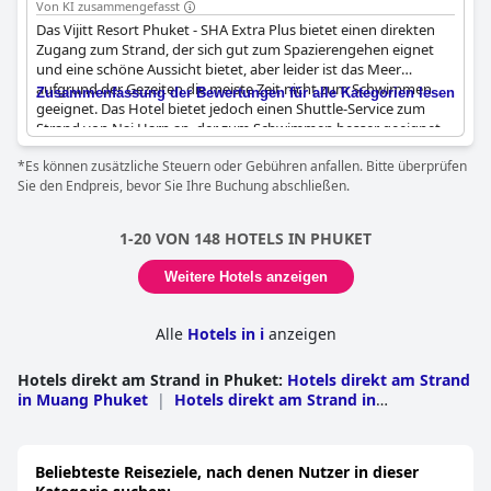
Von KI zusammengefasst
Das Vijitt Resort Phuket - SHA Extra Plus bietet einen direkten
Zugang zum Strand, der sich gut zum Spazierengehen eignet
und eine schöne Aussicht bietet, aber leider ist das Meer
aufgrund der Gezeiten die meiste Zeit nicht zum Schwimmen
Zusammenfassung der Bewertungen für alle Kategorien lesen
geeignet. Das Hotel bietet jedoch einen Shuttle-Service zum
Strand von Nai Harn an, der zum Schwimmen besser geeignet
ist. Der Garten und die Liegewiese am Strand sind riesig und
*Es können zusätzliche Steuern oder Gebühren anfallen. Bitte überprüfen
bieten viele Möglichkeiten für Aktivitäten, und der Blick auf den
Sie den Endpreis, bevor Sie Ihre Buchung abschließen.
Strand ist frei. Trotz einiger negativer Bewertungen, in denen
der Strand als schmutzig und unbrauchbar beschrieben wird,
bietet das Resort einen privaten Strandabschnitt und einen
1-20 VON 148 HOTELS IN PHUKET
Infinity-Pool mit herrlichem Meerblick. Das Hotel bietet auch
einen kostenlosen Transfer zu einem schöneren Strand an. Das
Weitere Hotels anzeigen
Resort bietet viel Platz für Privatsphäre, und einige Gäste hatten
eine fantastische Erfahrung mit dem Hotel, dem Personal, dem
Essen, dem Strand und dem Pool.
Alle
Hotels in i
anzeigen
Hotels direkt am Strand in Phuket
:
Hotels direkt am Strand
in Muang Phuket
|
Hotels direkt am Strand in
Thalang
|
Hotels direkt am Strand in Kathu
Beliebteste Reiseziele, nach denen Nutzer in dieser