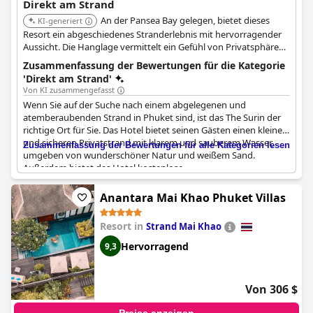
Direkt am Strand
An der Pansea Bay gelegen, bietet dieses
KI-generiert
Resort ein abgeschiedenes Stranderlebnis mit hervorragender
Aussicht. Die Hanglage vermittelt ein Gefühl von Privatsphäre
und Exklusivität, bietet aber dennoch bequemen Zugang zum
Zusammenfassung der Bewertungen für die Kategorie
Strand. Das Design des Resorts fügt sich nahtlos in die
'Direkt am Strand'
natürliche Umgebung ein und verbessert das gesamte
Von KI zusammengefasst
Stranderlebnis.
Wenn Sie auf der Suche nach einem abgelegenen und
atemberaubenden Strand in Phuket sind, ist das The Surin der
richtige Ort für Sie. Das Hotel bietet seinen Gästen einen kleinen
und sicheren Privatstrand mit klarem und sauberem Wasser,
Zusammenfassung der Bewertungen für alle Kategorien lesen
umgeben von wunderschöner Natur und weißem Sand.
Außerdem bietet das Hotel kostenlose
Wassersportmöglichkeiten für eine Vielzahl von nicht-
motorisierten Aktivitäten wie Kajakfahren, Schnorcheln und
Anantara Mai Khao Phuket Villas
Paddle-Boarding. Gäste schwärmen, dass der Strand des Surin
der schönste, sauberste und klarste der Insel ist und sogar
Resort in
Strand Mai Khao
regelmäßig vom Hotelpersonal gepflegt wird.
Hervorragend
9,3
Auch die Lage des Hotels erhält Bestnoten: Es liegt in einer
atemberaubenden Umgebung mit Blick auf das Meer. Die
Strandeinrichtungen sind großartig, einschließlich einer Bar und
Von 306 $
eines Frühstücksservices, und der Service des Personals wird als
hervorragend bezeichnet. Die Gäste beschreiben, dass sie das