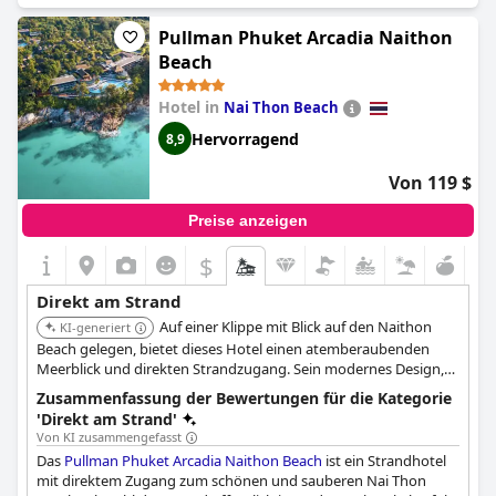
Sonnenliegen stehen am Strand bereit, und die Gäste können
das ruhige Meer mit einer großartigen Aussicht genießen.
Pullman Phuket Arcadia Naithon
Während einige Gäste den Strand als enttäuschend oder
Beach
unangenehm empfanden, schwärmten andere von seiner
Fabelhaftigkeit und Ruhe. Es ist jedoch zu beachten, dass der
Hotel in
Nai Thon Beach
Strand nicht zum Schwimmen geeignet ist und mit Plastik- und
Styropor-Granulat verschmutzt sein kann. Nichtsdestotrotz ist
Hervorragend
8,9
die Lage direkt am Strand ein absolutes Highlight des Resorts
und bietet den Gästen die Möglichkeit, wunderbare
Von 119 $
Sonnenuntergänge und malerische Ausblicke einzufangen.
Preise anzeigen
$
Direkt am Strand
Auf einer Klippe mit Blick auf den Naithon
KI-generiert
Beach gelegen, bietet dieses Hotel einen atemberaubenden
Meerblick und direkten Strandzugang. Sein modernes Design,
kombiniert mit exzellenten Annehmlichkeiten und Service,
Zusammenfassung der Bewertungen für die Kategorie
schafft einen unvergesslichen Strandaufenthalt.
'Direkt am Strand'
Von KI zusammengefasst
Das
Pullman Phuket Arcadia Naithon Beach
ist ein Strandhotel
mit direktem Zugang zum schönen und sauberen Nai Thon