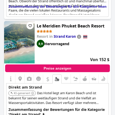
Beach. Obwohl der Strand öffentlich ist und manchmal überfüllt
sein kann, ist er dennoch ein großartiger Ort für Familien und
Zusammenfassung der Bewertungen für alle Kategorien lesen
Paare, die die vielen lokalen Restaurants und Massagesalons
direkt am Strand genießen können. Der Strand bietet klares
Wasser, Wellen, die sich perfekt zum Surfen oder Reiten eignen,
und viel Schatten. Einige Gäste fanden jedoch die Stufen zum
Le Meridien Phuket Beach Resort
Meer alt und krumm und den Weg zum Meer mit einem Haufen
Schmutz bedeckt, was unangenehm sein kann. Das Hotel
Resort in
Strand Karon
verfügt nicht über einen Privatstrand, und es gibt weder Liegen
noch Wasser oder Toiletten am Strand. Die Ausstattung des
Hervorragend
8,9
Hotels ist anständig und perfekt für einen entspannten und
angenehmen Aufenthalt.
Von 152 $
Preise anzeigen
$
Direkt am Strand
Das Hotel liegt am Karon Beach und ist
KI-generiert
bekannt für seinen weitläufigen Strand und die Vielfalt an
Wassersportaktivitäten. Das Resort verfügt über mehrere
Restaurants und Bars, die ein abwechslungsreiches
Zusammenfassung der Bewertungen für die Kategorie
kulinarisches Erlebnis bieten. Es ist eine großartige Option für
'Direkt am Strand'