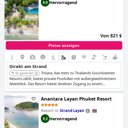
Hervorragend
8,9
Von 821 $
Preise anzeigen
$
Direkt am Strand
Trisara, das stets zu Thailands luxuriösesten
KI-generiert
Resorts zählt, bietet private Poolvillen mit außergewöhnlichem
Meerblick. Das Resort bietet direkten Zugang zu einem
abgelegenen Strand und ist bekannt für seinen raffinierten
Service und seine hochwertigen Annehmlichkeiten,
Anantara Layan Phuket Resort
einschließlich eines renommierten Spas.
Resort in
Strand Layan
Hervorragend
9,2