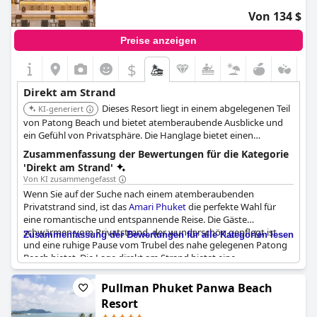
Stunden damit, den Strand und die herrliche Aussicht von ihrem
Von 134 $
Balkon aus zu genießen. Alles in allem ist das
Centara Grand
Beach Resort Phuket - SHA Plus (Centara Grand Beach Resort
Preise anzeigen
Phuket)
ein reizendes Resort direkt am Strand, das seinen
Gästen Zugang zu einem privaten und unberührten Strand
$
bietet.
Direkt am Strand
Dieses Resort liegt in einem abgelegenen Teil
KI-generiert
von Patong Beach und bietet atemberaubende Ausblicke und
ein Gefühl von Privatsphäre. Die Hanglage bietet einen
Panoramablick auf das Meer und gleichzeitig einen einfachen
Zusammenfassung der Bewertungen für die Kategorie
Zugang zum Strand. Bietet atemberaubende Ausblicke und ein
'Direkt am Strand'
Gefühl von Privatsphäre.
Von KI zusammengefasst
Wenn Sie auf der Suche nach einem atemberaubenden
Privatstrand sind, ist das
Amari Phuket
die perfekte Wahl für
eine romantische und entspannende Reise. Die Gäste
schwärmen vom Privatstrand, der wunderschön gepflegt ist
Zusammenfassung der Bewertungen für alle Kategorien lesen
und eine ruhige Pause vom Trubel des nahe gelegenen Patong
Beach bietet. Die Lage direkt am Strand bietet eine
atemberaubende Aussicht und das Breeze Spa ist der perfekte
Ort, um mit Blick auf das Meer zu entspannen. Trotz einiger
Pullman Phuket Panwa Beach
negativer Bewertungen, in denen der fehlende Strand oder die
Resort
unangenehme Aussicht bemängelt werden, sind sich die