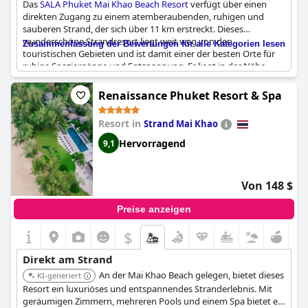
Das
SALA Phuket Mai Khao Beach Resort
verfügt über einen
direkten Zugang zu einem atemberaubenden, ruhigen und
sauberen Strand, der sich über 11 km erstreckt. Dieses
wunderschöne Strandresort liegt weit weg von den
Zusammenfassung der Bewertungen für alle Kategorien lesen
touristischen Gebieten und ist damit einer der besten Orte für
ruhige Spaziergänge und Entspannung. Er liegt in der Nähe
eines Naturparks mit einem wilden Sandstrand, an dem
Schildkröten ihre Eier ablegen. Das Meer ist warm und lädt zum
Renaissance Phuket Resort & Spa
Schwimmen oder einfach zum Genießen des wunderschönen
Sonnenuntergangs ein. Obwohl einige Gäste Probleme mit
Resort in
Strand Mai Khao
Abfällen und Holz am Strand hatten, ist es insgesamt ein
herrlicher Ort für Strandliebhaber. Es sollte jedoch beachtet
Hervorragend
9,1
werden, dass das Meer manchmal rau sein kann und rote
Flaggen wehen, aber die beiden großen Pools des Hotels bieten
Alternativen.
Von 148 $
Preise anzeigen
$
Direkt am Strand
An der Mai Khao Beach gelegen, bietet dieses
KI-generiert
Resort ein luxuriöses und entspannendes Stranderlebnis. Mit
geräumigen Zimmern, mehreren Pools und einem Spa bietet es