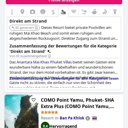
Preise anzeigen
Gefühl haben, im Surin die Perfektion gefunden zu haben, und
dass es keine Beschwerden über das Hotel gibt - es soll sogar
$
das beste Hotel sein, in dem sie je gewohnt haben.
Direkt am Strand
Der Surin-Strand liegt zwar abgeschieden und privat, ist aber
Dieses Resort bietet private Poolvillen am
nicht allzu weit von der Stadt entfernt, falls Sie diese erkunden
KI-generiert
möchten. Mit seinem fantastischen Privatstrand, der
ruhigen Mai Khao Beach und somit einen ruhigen und
großartigen Strandlage und dem hervorragenden Service ist
abgeschiedenen Rückzugsort. Direkter Zugang zum Strand und
das Surin Phuket das ideale Ziel für einen idyllischen
geräumige Villen mit luxuriösen Annehmlichkeiten.
Zusammenfassung der Bewertungen für die Kategorie
Strandurlaub in Thailand.
Ausgezeichnet für Gäste, die Privatsphäre und direkten Zugang
'Direkt am Strand'
zu einem unberührten Strand suchen.
Von KI zusammengefasst
Das
Anantara Mai Khao Phuket Villas
bietet seinen Gästen eine
wunderbare Nähe zu einem fabelhaften und wunderschönen
Strand, der nur dem Hotel vorbehalten ist. Es gibt zwar keinen
eindeutigen Weg zum Strand, aber das scheint die meisten
Zusammenfassung der Bewertungen für alle Kategorien lesen
Gäste nicht zu stören, die einfach nur von der Schönheit des
Meeres geblendet sind. Trotz einiger Probleme mit
geschlossenen Strandsitzen haben die Gäste im Allgemeinen ein
wunderbar entspannendes Erlebnis an diesem privaten und
COMO Point Yamu, Phuket- SHA
ruhigen Strand. Insgesamt ist der Strand unglaublich schön und
Extra Plus (COMO Point Yamu,
eine perfekte Ergänzung zu einem Aufenthalt in der Anlage.
Phuket)
Resort in
Ban Pa Khlok
Hervorragend
9,4