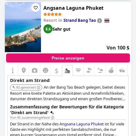
Wasseraktivitäten, wie z. B. kostenloses Paddeln und
Kanufahren. Der Strand wurde auch als ideal für Kinder und
Angsana Laguna Phuket
Wassersportler bezeichnet, da das Wasser sehr flach ist. Einige
Gäste gaben jedoch zu bedenken, dass die Gezeiten das
Resort in
Strand Bang Tao
Schwimmen manchmal erschweren könnten. Trotzdem war die
allgemeine Meinung positiv, da viele Gäste die schöne Lage und
Sehr gut
8,6
die atemberaubende Aussicht hervorhoben. Darüber hinaus ist
die Lage des Resorts absolut ruhig, und in der Nähe befinden
sich einige Restaurants, in denen man eine Pause vom Essen im
Von 100 $
Resort einlegen kann. Alles in allem bietet das
Pullman Phuket
Panwa Beach Resort
eine entspannende, ruhige Atmosphäre
Preise anzeigen
mit einem kleinen, aber feinen Strand für diejenigen, die ein
abgeschiedenes Erlebnis am Strand suchen.
$
Direkt am Strand
An der Bang Tao Beach gelegen, bietet dieses
KI-generiert
Resort eine breite Palette an Aktivitäten und Annehmlichkeiten,
darunter direkten Strandzugang und einen großen Poolbereich.
Die familienfreundliche Atmosphäre macht es zu einer beliebten
Zusammenfassung der Bewertungen für die Kategorie
Wahl für den Urlaub. Ideal für Familien mit direktem
'Direkt am Strand'
Strandzugang und vielen Aktivitäten.
Von KI zusammengefasst
Der Strand in der Nähe des
Angsana Laguna Phuket
ist für viele
Gäste ein Highlight mit perfekten Sandabschnitten, die nur
einen kurzen Spaziergang vom Hotel entfernt sind. Einige