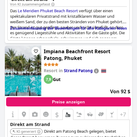
Familien und Paare, die einen aktiven Strandurlaub suchen.
Von KI zusammengefasst
Das
Le Meridien Phuket Beach Resort
verfügt über einen
spektakulären Privatstrand mit kristallklarem Wasser und
weißem Sand, der zu den besten Stränden von Phuket gehört.
Der Strand ist gut gepflegt, sauber und nicht überfüllt, so dass
Zusammenfassung der Bewertungen für alle Kategorien lesen
es genügend Liegestühle und Aktivitäten für die Gäste gibt. Die
Gäste können schnorcheln, schwimmen und sich sogar am
Strand massieren lassen. Der Strand bietet eine
atemberaubende Kulisse für die Beobachtung von
Impiana Beachfront Resort
Sonnenuntergängen und ist somit perfekt für romantische
Patong, Phuket
Ausflüge. Insgesamt schwärmen die Gäste vom Strand, der
direkt vom Hotelzimmer aus erreichbar ist. Kein Wunder, dass
Resort in
Strand Patong
der Strand viele positive Bewertungen erhalten hat und von
vielen Gästen als der beste Strand in Phuket bezeichnet wird.
Gut
7,9
Wenn Sie also auf der Suche nach einem schönen und privaten
Strandrefugium sind, ist das
Le Meridien Phuket Beach Resort
Von 92 $
das perfekte Ziel für Sie.
Preise anzeigen
$
+7
Direkt am Strand
Direkt am Patong Beach gelegen, bietet
KI-generiert