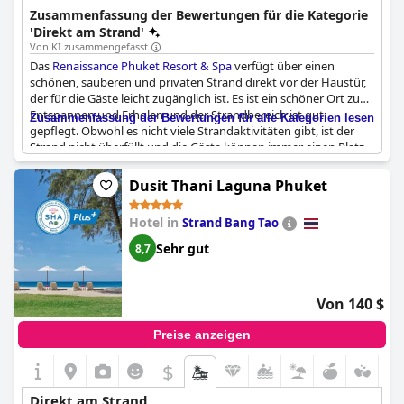
ein umfassendes Urlaubsziel. Es bietet luxuriöse
Zusammenfassung der Bewertungen für die Kategorie
Annehmlichkeiten und eine entspannende Atmosphäre.
'Direkt am Strand'
Von KI zusammengefasst
Das
Renaissance Phuket Resort & Spa
verfügt über einen
schönen, sauberen und privaten Strand direkt vor der Haustür,
der für die Gäste leicht zugänglich ist. Es ist ein schöner Ort zum
Entspannen und Erholen und der Strandbereich ist gut
Zusammenfassung der Bewertungen für alle Kategorien lesen
gepflegt. Obwohl es nicht viele Strandaktivitäten gibt, ist der
Strand nicht überfüllt und die Gäste können immer einen Platz
für sich finden. Die Wellen können sehr stark sein und sind
daher nicht für Kinder geeignet, aber sie bieten eine gute
Dusit Thani Laguna Phuket
Gelegenheit für ein kleines Abenteuer. Trotz des Mülls am Strand
ist das Wasser sauber und die Wellen können eine schöne
Hotel in
Strand Bang Tao
Schaumbildung erzeugen. Insgesamt hatten die Gäste einen
schönen Aufenthalt und genossen die schöne und abgelegene
Sehr gut
8,7
Lage des Strandes, der sich für einige wie ein eigener
Privatstrand anfühlte.
Von 140 $
Preise anzeigen
$
Direkt am Strand