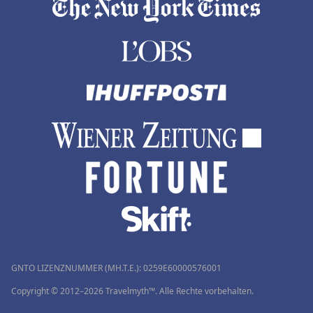
GNTO LIZENZNUMMER (MH.T.E.): 0259Ε60000576001
Copyright © 2012–2026 Travelmyth™. Alle Rechte vorbehalten.