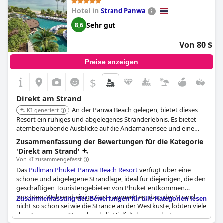
meisten Gäste einig, dass der Strand das herausragende
Hotel in
Strand Panwa
Merkmal des Hotels ist. Wenn Sie einen ruhigen Rückzugsort in
der Nähe des Patong-Strandes suchen, ist das
Amari Phuket
Sehr gut
8,6
eine gute Wahl, auch wenn es ein wenig abseits des
Hauptstrandes liegt. Beachten Sie, dass einige Gäste das Hotel
Von 80 $
für das, was es bietet, als überteuert empfinden, aber wenn Sie
Wert auf ein privates Stranderlebnis legen, kann es sich lohnen.
Preise anzeigen
$
Direkt am Strand
An der Panwa Beach gelegen, bietet dieses
KI-generiert
Resort ein ruhiges und abgelegenes Stranderlebnis. Es bietet
atemberaubende Ausblicke auf die Andamanensee und eine
Reihe von Aktivitäten, darunter Wassersport und Spa-
Zusammenfassung der Bewertungen für die Kategorie
Behandlungen. Das Resort ist bekannt für sein modernes
'Direkt am Strand'
Design und seinen außergewöhnlichen Service.
Von KI zusammengefasst
Das
Pullman Phuket Panwa Beach Resort
verfügt über eine
schöne und abgelegene Strandlage, ideal für diejenigen, die den
geschäftigen Touristengebieten von Phuket entkommen
möchten. Während einige Gäste anmerkten, dass der Strand
Zusammenfassung der Bewertungen für alle Kategorien lesen
nicht so schön sei wie die Strände an der Westküste, lobten viele
den Zugang zum Strand und die Vielfalt der angebotenen