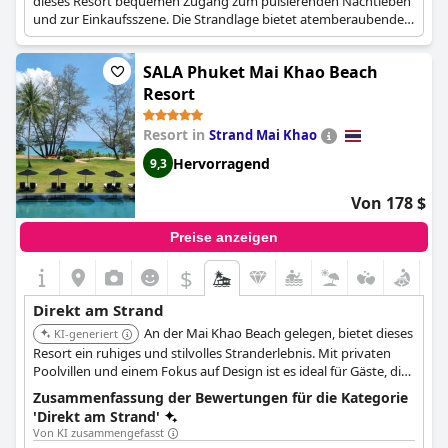
dieses Resort bequemen Zugang zum pulsierenden Nachtleben
und zur Einkaufsszene. Die Strandlage bietet atemberaubende
Ausblicke und einfachen Zugang zu Sand und Meer. Es hat
bequemen Zugang zum Patong Beach und seiner lebhaften
SALA Phuket Mai Khao Beach
Szene.
Resort
Resort in
Strand Mai Khao
Hervorragend
9,3
Von 178 $
Preise anzeigen
$
Direkt am Strand
An der Mai Khao Beach gelegen, bietet dieses
KI-generiert
Resort ein ruhiges und stilvolles Stranderlebnis. Mit privaten
Poolvillen und einem Fokus auf Design ist es ideal für Gäste, die
einen anspruchsvollen Rückzugsort suchen. Es bietet stilvolles
Zusammenfassung der Bewertungen für die Kategorie
Design, private Villen und eine ruhige Umgebung.
'Direkt am Strand'
Von KI zusammengefasst