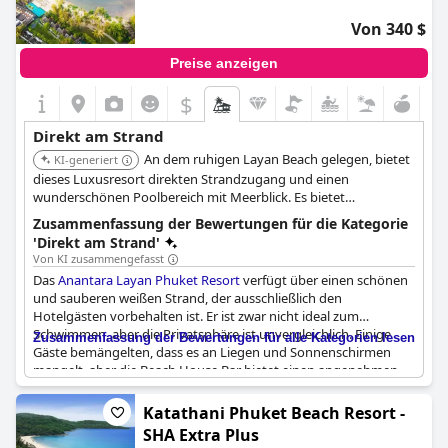
Von 340 $
Preise anzeigen
$
Direkt am Strand
An dem ruhigen Layan Beach gelegen, bietet
KI-generiert
dieses Luxusresort direkten Strandzugang und einen
wunderschönen Poolbereich mit Meerblick. Es bietet
verschiedene Freizeitaktivitäten, darunter Wassersport direkt
Zusammenfassung der Bewertungen für die Kategorie
vom Strand aus, private Poolvillen und Restaurants direkt am
'Direkt am Strand'
Strand.
Von KI zusammengefasst
Das
Anantara Layan Phuket Resort
verfügt über einen schönen
und sauberen weißen Strand, der ausschließlich den
Hotelgästen vorbehalten ist. Er ist zwar nicht ideal zum
Schwimmen, aber die Privatsphäre ist unvergleichlich. Einige
Zusammenfassung der Bewertungen für alle Kategorien lesen
Gäste bemängelten, dass es an Liegen und Sonnenschirmen
mangelt, aber die Beach House Bar bietet einen angenehmen
Ort zum Entspannen. Der Sand kann bei Flut sehr schwer sein,
aber die Anlage stellt Strandtücher und -taschen zur Verfügung,
Katathani Phuket Beach Resort -
die Sie während Ihres Aufenthalts benutzen können. Es gab
SHA Extra Plus
zwar einige Kommentare über elektrische Probleme in den