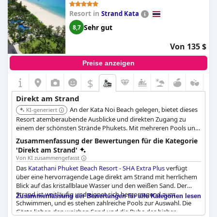
Zimmern und die Anwesenheit von Moskitos, aber im Großen
Resort in
Strand Kata
und Ganzen schwärmten die Gäste von der herrlichen
Strandlage.
Sehr gut
8,7
Von 135 $
Preise anzeigen
$
Direkt am Strand
An der Kata Noi Beach gelegen, bietet dieses
KI-generiert
Resort atemberaubende Ausblicke und direkten Zugang zu
einem der schönsten Strände Phukets. Mit mehreren Pools und
Speisemöglichkeiten ist es sowohl für Familien als auch für
Zusammenfassung der Bewertungen für die Kategorie
Paare geeignet. Bietet direkten Strandzugang und
'Direkt am Strand'
familienfreundliche Annehmlichkeiten.
Von KI zusammengefasst
Das
Katathani Phuket Beach Resort - SHA Extra Plus
verfügt
über eine hervorragende Lage direkt am Strand mit herrlichem
Blick auf das kristallblaue Wasser und den weißen Sand. Der
Strand ist weitläufig und eignet sich hervorragend zum
Zusammenfassung der Bewertungen für alle Kategorien lesen
Schwimmen, und es stehen zahlreiche Pools zur Auswahl. Die
Gäste lieben den weichen Sand und die Ruhe des bisher