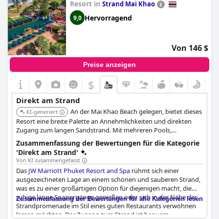
Resort in
Strand Mai Khao
Strandzugang vom Hotel aus gibt, aber mit etwas Anstrengung
gibt es immer noch einige Strände in der Nähe, die man
Hervorragend
9,0
genießen kann.
Von 146 $
Preise anzeigen
$
Direkt am Strand
An der Mai Khao Beach gelegen, bietet dieses
KI-generiert
Resort eine breite Palette an Annehmlichkeiten und direkten
Zugang zum langen Sandstrand. Mit mehreren Pools,
Restaurants und einem Spa bietet es ein umfassendes
Zusammenfassung der Bewertungen für die Kategorie
Urlaubserlebnis. Großartige Annehmlichkeiten und direkter
'Direkt am Strand'
Zugang zu einem langen Sandstrand.
Von KI zusammengefasst
Das
JW Marriott Phuket Resort and Spa
rühmt sich einer
ausgezeichneten Lage an einem schönen und sauberen Strand,
was es zu einer großartigen Option für diejenigen macht, die
ruhige lange Spaziergänge genießen oder sich in der Nähe der
Zusammenfassung der Bewertungen für alle Kategorien lesen
Strandpromenade im Stil eines guten Restaurants verwöhnen
lassen möchten. Der Zugang zum Strand ist bequem,