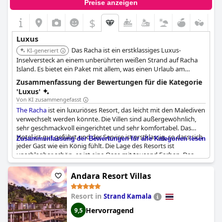
Preise anzeigen
$
Luxus
Das Racha ist ein erstklassiges Luxus-
KI-generiert
Inselversteck an einem unberührten weißen Strand auf Racha
Island. Es bietet ein Paket mit allem, was einen Urlaub am
besten macht, einschließlich Pool, Bar, ausgezeichnetem
Zusammenfassung der Bewertungen für die Kategorie
Fischrestaurant, Spa und Fitnessstudio.
'Luxus'
Von KI zusammengefasst
The Racha
ist ein luxuriöses Resort, das leicht mit den Malediven
verwechselt werden könnte. Die Villen sind außergewöhnlich,
sehr geschmackvoll eingerichtet und sehr komfortabel. Das
Hotel ist gut geführt und der Service ist erstklassig, so dass sich
Zusammenfassung der Bewertungen für alle Kategorien lesen
jeder Gast wie ein König fühlt. Die Lage des Resorts ist
unschlagbar schön, es ist eine Oase mit tausend Farben. Das
Einchecken und der Transfer können sich sparsam anfühlen,
aber insgesamt ist es ein luxuriöses Erlebnis. Auch wenn es nicht
Andara Resort Villas
jeder für ein echtes 5-Sterne-Resort hält, ist es für viele das beste
Luxushotel in Thailand. Die Umgebung des Hotels ist
Resort in
Strand Kamala
atemberaubend und die gesamte Anlage ist ein wahr
gewordener Traum. Es ist zwar etwas teurer als andere Hotels,
Hervorragend
9,5
aber es ist sein Geld absolut wert. Das Racha - SHA Extra Plus ist