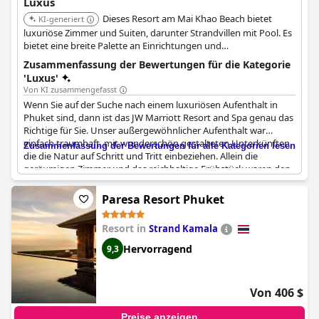
Luxus
Dieses Resort am Mai Khao Beach bietet
KI-generiert
luxuriöse Zimmer und Suiten, darunter Strandvillen mit Pool. Es
bietet eine breite Palette an Einrichtungen und
Dienstleistungen, die von einem High-End-Resort erwartet
Zusammenfassung der Bewertungen für die Kategorie
werden, und richtet sich sowohl an Familien als auch an Paare.
'Luxus'
Von KI zusammengefasst
Wenn Sie auf der Suche nach einem luxuriösen Aufenthalt in
Phuket sind, dann ist das JW Marriott Resort and Spa genau das
Richtige für Sie. Unser außergewöhnlicher Aufenthalt war
einfach traumhaft, mit wunderschön gestalteten Unterkünften,
Zusammenfassung der Bewertungen für alle Kategorien lesen
die die Natur auf Schritt und Tritt einbeziehen. Allein die
geräumigen Zimmer und das reichhaltige Frühstück waren den
Preis absolut wert. Und bei einer Fünf-Sterne-Bewertung ist es
kein Wunder, dass dieses Resort eine Top-Wahl für Reisende ist,
Paresa Resort Phuket
die ein gehobenes Erlebnis suchen. Auch wenn einige Kritiker
die Sterne-Bewertung anzweifeln, können wir getrost sagen,
Resort in
Strand Kamala
dass das Marriott alle unsere Erwartungen erfüllt hat und noch
mehr. Egal, ob Sie Englisch oder Hebräisch, Japanisch oder
Hervorragend
9,3
Russisch sprechen, die Worte, mit denen dieses Spitzenhotel
beschrieben wird, sind dieselben - fantastisch, schön und
luxuriös. Wenn Sie also bereit sind, sich ein kleines Stück vom
Von 406 $
Paradies zu gönnen, buchen Sie noch heute Ihren Aufenthalt im
JW Marriott!
Preise anzeigen