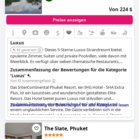
entspricht das
Paresa Resort Phuket
einer ausgezeichneten 5-
Sterne-Bewertung und ist damit eine Top-Wahl für alle, die
Von 224 $
Luxus in Thailand suchen.
Preise anzeigen
$
Luxus
Dieses 5-Sterne-Luxus-Strandresort bietet
KI-generiert
opulente Zimmer, Suiten und private Poolvillen, viele davon mit
Meerblick. Es verfügt über sieben thematische Restaurants,
darunter zwei vom Michelin anerkannte Restaurants, fünf
Zusammenfassung der Bewertungen für die Kategorie
Außenpools und ein umfassendes Sati Spa.
'Luxus'
Von KI zusammengefasst
Das InterContinental Phuket Resort, ein IHG Hotel - SHA Extra
Plus, ist ein luxuriöses und wunderschön gestaltetes Elite-
Resort. Das Hotel bietet puren Luxus mit stilvollen und
sauberen Zimmern, einem herrlichen Pool und Strand und
Zusammenfassung der Bewertungen für alle Kategorien lesen
einem unglaublichen Service. Die Gäste verliebten sich in die
Marke InterContinental und genossen es, in diesem 5-Sterne-
Schmuckstück von der Welt abgeschnitten zu sein. Das
Frühstück war köstlich und das Gesamterlebnis war die Kosten
The Slate, Phuket
wert. Viele Gäste bezeichneten es als das beste Hotel, in dem sie
je übernachtet haben, und empfehlen es wegen seines Luxus