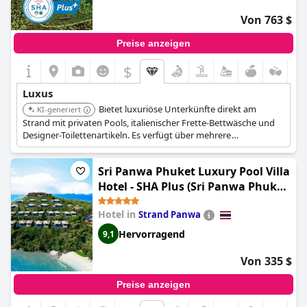
Von 763 $
Preise anzeigen
$
Luxus
Bietet luxuriöse Unterkünfte direkt am
KI-generiert
Strand mit privaten Pools, italienischer Frette-Bettwäsche und
Designer-Toilettenartikeln. Es verfügt über mehrere
Restaurants, ein Full-Service-Spa, einen Health Club und
kostenlose Annehmlichkeiten wie Frühstück und Parkservice,
Sri Panwa Phuket Luxury Pool Villa
die ein opulentes und exklusives Erlebnis bieten.
Hotel - SHA Plus (Sri Panwa Phuket
Luxury Pool Villa Hotel)
Hotel in
Strand Panwa
Hervorragend
9,1
Von 335 $
Preise anzeigen