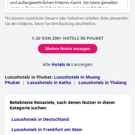
und außergewöhnlichen Erlebnis macht. Die Gäste genießen
einen außergewöhnlichen Service und ein reichhaltiges
Frühstücksangebot in den drei Restaurants vor Ort. Das Spa
*Es können zusätzliche Steuern oder Gebühren anfallen. Bitte überprüfen
und die verschiedenen angebotenen Aktivitäten sind ebenfalls
Sie den Endpreis, bevor Sie Ihre Buchung abschließen.
unglaublich. Einige Gäste sind jedoch der Meinung, dass die
Ausstattung für den gezahlten Preis noch luxuriöser hätte sein
können. Trotz einer Handvoll negativer Kommentare
1-20 VON 200+ HOTELS IN PHUKET
empfanden die Gäste ihren Aufenthalt als ein Fünf-Sterne-
Erlebnis. Die Anlage ist gut gepflegt, wenn auch etwas in die
Weitere Hotels anzeigen
Jahre gekommen. Das Hotel ist luxuriös und ruhig und bietet
eine einzigartige und unvergessliche Erfahrung.
Alle
Hotels in i
anzeigen
Luxushotels in Phuket
:
Luxushotels in Muang
Phuket
|
Luxushotels in Kathu
|
Luxushotels in Thalang
Beliebteste Reiseziele, nach denen Nutzer in dieser
Kategorie suchen:
Luxushotels in Deutschland
Luxushotels in Frankfurt am Main