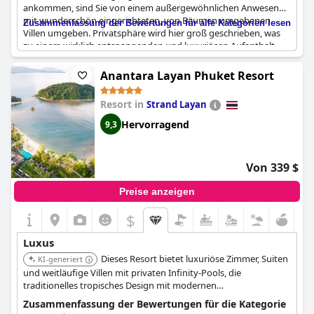
ankommen, sind Sie von einem außergewöhnlichen Anwesen
mit wunderschön eingerichteten, von Bäumen umgebenen
Zusammenfassung der Bewertungen für alle Kategorien lesen
Villen umgeben. Privatsphäre wird hier groß geschrieben, was
zu einem wirklich entspannenden und luxuriösen Aufenthalt
beiträgt. Das Designhotel ist ein kleines Stück vom Paradies mit
einem glückseligen Resort, das nur als Luxus pur beschrieben
Anantara Layan Phuket Resort
werden kann. Das Hotel bietet ein echtes 5-Sterne-Erlebnis mit
erstklassigem Service, freundlichem Personal und luxuriösen
Resort in
Strand Layan
Bädern. Außerdem bietet das Ristorante all'altezza di un 5 stelle
köstliche Mahlzeiten, die wirklich 5-Sterne sind. Wir können das
Hervorragend
9,3
The Surin Phuket
nicht genug empfehlen für alle, die einen
unvergesslichen, entspannenden und luxuriösen Urlaub
verbringen möchten.
Von 339 $
Preise anzeigen
$
Luxus
Dieses Resort bietet luxuriöse Zimmer, Suiten
KI-generiert
und weitläufige Villen mit privaten Infinity-Pools, die
traditionelles tropisches Design mit modernen
Annehmlichkeiten verbinden. Es bietet vielfältige
Zusammenfassung der Bewertungen für die Kategorie
gastronomische Einrichtungen, ein renommiertes Spa, ein