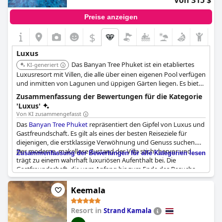
Von 315 $
Resorts ist der perfekte Ort, um sich stilvoll zu entspannen und
neue Energie zu tanken.
Preise anzeigen
$
Luxus
Das Banyan Tree Phuket ist ein etabliertes
KI-generiert
Luxusresort mit Villen, die alle über einen eigenen Pool verfügen
und inmitten von Lagunen und üppigen Gärten liegen. Es bietet
eine ruhige und private Umgebung mit Annehmlichkeiten wie
Zusammenfassung der Bewertungen für die Kategorie
einem 18-Loch-Golfplatz, einem renommierten Spa und
'Luxus'
mehreren Speisemöglichkeiten, einschließlich Speisen in der
Von KI zusammengefasst
Villa.
Das
Banyan Tree Phuket
repräsentiert den Gipfel von Luxus und
Gastfreundschaft. Es gilt als eines der besten Reiseziele für
diejenigen, die erstklassige Verwöhnung und Genuss suchen.
Der moderne, makellose Zustand der Villa sticht hervor und
Zusammenfassung der Bewertungen für alle Kategorien lesen
trägt zu einem wahrhaft luxuriösen Aufenthalt bei. Die
Gastfreundschaft, die vom Anfang bis zum Ende des Besuchs
jedes Gastes geboten wird, ist außergewöhnlich und
unterstreicht den Status als Fünf-Sterne-Resort, in dem absolut
Keemala
alles erstklassig ist.
Resort in
Strand Kamala
Das Resort selbst ist wunderschön und ruhig und bietet eine