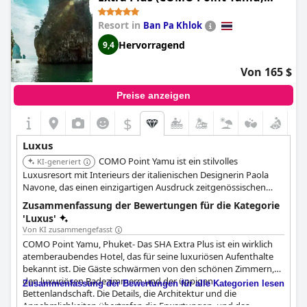
Sachen Luxus für ein 5-Sterne-Haus mit einer fantastischen und
Phuket)
unglaublichen Erfahrung. Das Hotel bietet elegante und
Resort in
Ban Pa Khlok
luxuriöse Einrichtungen und die Zimmer und Villen sind
makellos sauber und gut gestaltet. Unsere Gäste bewerteten
Hervorragend
9,4
ihren Aufenthalt als шикарные (luxuriös), מפנקים (verwöhnt)
und وايد كشخه ورياقي (sehr extravagant und edel). Alles in allem
Von 165 $
ist dieses Hotel ein perfekter luxuriöser Ort für alle, die das
Beste, was Phuket zu bieten hat, erleben möchten.
Preise anzeigen
$
Luxus
COMO Point Yamu ist ein stilvolles
KI-generiert
Luxusresort mit Interieurs der italienischen Designerin Paola
Navone, das einen einzigartigen Ausdruck zeitgenössischen
thailändischen Luxus bietet. Es bietet atemberaubende
Zusammenfassung der Bewertungen für die Kategorie
Panoramablicke auf die Andamanensee und die Phang Nga
'Luxus'
Bucht.
Von KI zusammengefasst
COMO Point Yamu, Phuket- Das SHA Extra Plus ist ein wirklich
atemberaubendes Hotel, das für seine luxuriösen Aufenthalte
bekannt ist. Die Gäste schwärmen von den schönen Zimmern,
den luxuriösen Badezimmern und der üppigen
Zusammenfassung der Bewertungen für alle Kategorien lesen
Bettenlandschaft. Die Details, die Architektur und die
Annehmlichkeiten übertrafen die Erwartungen, und das