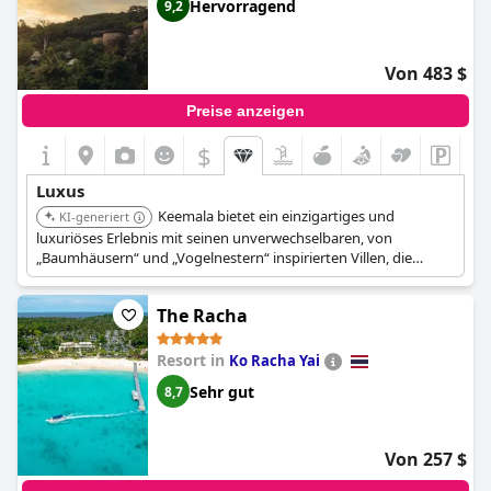
friedliche Flucht, die das Bedürfnis der Gäste nach Privatsphäre
Hervorragend
9,2
respektiert – ein Schlüsselelement seiner Anziehungskraft. Gäste
heben oft die Villa mit Doppelpool für ihre hervorragende
Privatsphäre und das gesteigerte Gefühl von Luxus hervor.
Von 483 $
Insgesamt ist das
Banyan Tree Phuket
ein außergewöhnliches
Luxusresort, das jeden Cent für diejenigen wert ist, die einen
Preise anzeigen
opulenten Urlaub suchen.
$
Luxus
Keemala bietet ein einzigartiges und
KI-generiert
luxuriöses Erlebnis mit seinen unverwechselbaren, von
„Baumhäusern“ und „Vogelnestern“ inspirierten Villen, die
jeweils über einen privaten Pool verfügen. Das Resort liegt
inmitten üppiger Flora und bietet einen ruhigen Rückzugsort
The Racha
mit starkem Fokus auf ganzheitliches Wohlbefinden und eine
ruhige Umgebung.
Resort in
Ko Racha Yai
Sehr gut
8,7
Von 257 $