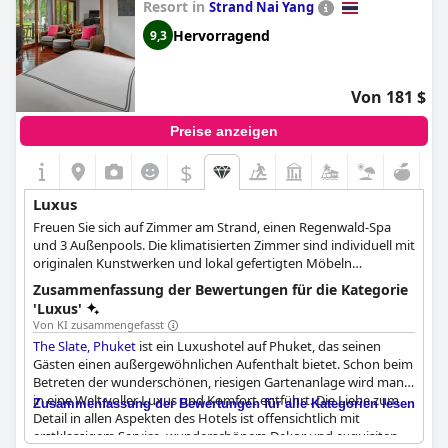
Resort in
Strand Nai Yang
und seines Ambientes sehr.
Hervorragend
9,3
Von 181 $
Preise anzeigen
$
Luxus
Freuen Sie sich auf Zimmer am Strand, einen Regenwald-Spa
und 3 Außenpools. Die klimatisierten Zimmer sind individuell mit
originalen Kunstwerken und lokal gefertigten Möbeln
eingerichtet und mit edlem Holz und kühlen Steinakzenten
Zusammenfassung der Bewertungen für die Kategorie
ausgestattet.
'Luxus'
Von KI zusammengefasst
The Slate, Phuket
ist ein Luxushotel auf Phuket, das seinen
Gästen einen außergewöhnlichen Aufenthalt bietet. Schon beim
Betreten der wunderschönen, riesigen Gartenanlage wird man
in eine Welt voller Luxus und Komfort entführt. Die Liebe zum
Zusammenfassung der Bewertungen für alle Kategorien lesen
Detail in allen Aspekten des Hotels ist offensichtlich mit
erstklassigem Service, wunderschönem Dekor und exquisiten