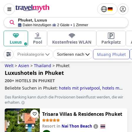
Phuket, Luxus
Daten hinzufügen
2 Gäste
1 Zimmer
Luxus
Pool
Kostenfreies WLAN
Parkplatz
Muang Phuket
Preiskategorie
Sortieren nach
Welt
>
Asien
>
Thailand
>
Phuket
Luxushotels in Phuket
200+ HOTELS IN PHUKET
Beliebte Suchen in Phuket:
hotels mit privatpool
,
hotels mit
all inclusive angeboten
,
hotels direkt am strand
,
Das Ranking kann durch die Provisionen beeinflusst werden, die wir
luxushotels
and
5-sterne-hotels
.
erhalten.
Trisara Villas & Residences Phuket
Resort in
Nai Thon Beach