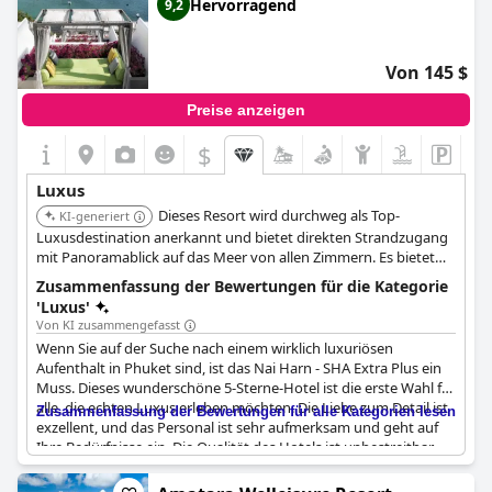
Hervorragend
9,2
Von 145 $
Preise anzeigen
$
Luxus
Dieses Resort wird durchweg als Top-
KI-generiert
Luxusdestination anerkannt und bietet direkten Strandzugang
mit Panoramablick auf das Meer von allen Zimmern. Es bietet
personalisierten Service, einschließlich Butler-Service am Strand,
Zusammenfassung der Bewertungen für die Kategorie
und verfügt über Designer-Annehmlichkeiten und gehobene
'Luxus'
kulinarische Erlebnisse.
Von KI zusammengefasst
Wenn Sie auf der Suche nach einem wirklich luxuriösen
Aufenthalt in Phuket sind, ist das Nai Harn - SHA Extra Plus ein
Muss. Dieses wunderschöne 5-Sterne-Hotel ist die erste Wahl für
alle, die echten Luxus erleben möchten. Die Liebe zum Detail ist
Zusammenfassung der Bewertungen für alle Kategorien lesen
exzellent, und das Personal ist sehr aufmerksam und geht auf
Ihre Bedürfnisse ein. Die Qualität des Hotels ist unbestreitbar,
die Zimmer sind wunderschön und verfügen über große
Badewannen und Duschen sowie Terrassen mit