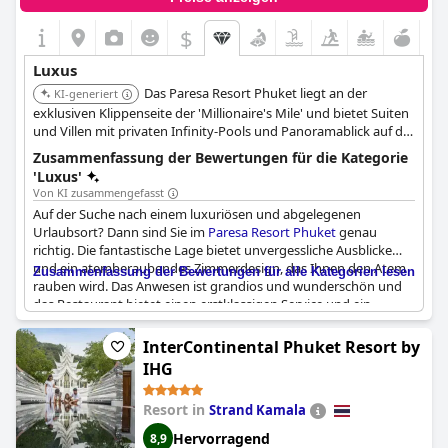
$
Luxus
Das Paresa Resort Phuket liegt an der
KI-generiert
exklusiven Klippenseite der 'Millionaire's Mile' und bietet Suiten
und Villen mit privaten Infinity-Pools und Panoramablick auf die
Andamanensee. Das Resort ist bekannt für seinen persönlichen
Zusammenfassung der Bewertungen für die Kategorie
Butlerservice und verfügt über ein Michelin-ausgezeichnetes
'Luxus'
Restaurant.
Von KI zusammengefasst
Auf der Suche nach einem luxuriösen und abgelegenen
Urlaubsort? Dann sind Sie im
Paresa Resort Phuket
genau
richtig. Die fantastische Lage bietet unvergessliche Ausblicke
und ein atemberaubendes Zimmerdesign, das Ihnen den Atem
Zusammenfassung der Bewertungen für alle Kategorien lesen
rauben wird. Das Anwesen ist grandios und wunderschön und
das Restaurant bietet einen erstklassigen Service und ein
großartiges Esserlebnis. Dieses 5-Sterne-Hotel eignet sich
hervorragend für einen Luxusurlaub und bietet alles, was Sie
InterContinental Phuket Resort by
brauchen, um Ihren Aufenthalt unvergesslich zu machen. Einige
IHG
Gäste empfanden jedoch die offenen Badezimmer als
problematisch. Nichtsdestotrotz machen die luxuriösen Zimmer
Resort in
Strand Kamala
und die privaten Poolbereiche das Hotel zu einem der
luxuriösesten und großartigsten Resorts in Phuket. Insgesamt
Hervorragend
8,9