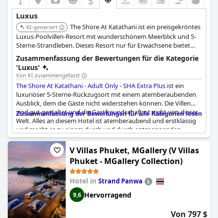
$
Luxus
The Shore At Katathani ist ein preisgekröntes
KI-generiert
Luxus-Poolvillen-Resort mit wunderschönem Meerblick und 5-
Sterne-Strandleben. Dieses Resort nur für Erwachsene bietet
eine intime Sammlung von privaten Poolvillen-Rückzugsorten,
Zusammenfassung der Bewertungen für die Kategorie
die inmitten üppiger Gärten versteckt sind. Jede Villa verfügt
'Luxus'
über einen privaten Infinity-Pool und eine atemberaubende
Von KI zusammengefasst
Aussicht auf den Ozean und den Strand Kata Noi.
The Shore At Katathani - Adult Only - SHA Extra Plus
ist ein
luxuriöser 5-Sterne-Rückzugsort mit einem atemberaubenden
Ausblick, dem die Gäste nicht widerstehen können. Die Villen
sind gut gestaltet und die Gastfreundschaft ist nicht von dieser
Zusammenfassung der Bewertungen für alle Kategorien lesen
Welt. Alles an diesem Hotel ist atemberaubend und erstklassig
und macht es zu einem durch und durch entspannenden
Resort. Die hochklassigen Villen sind ein wahres Luxusparadies,
in dem man sich ein bisschen teuren Luxus gönnen kann. Für
V Villas Phuket, MGallery (V Villas
viele Gäste ist das Hotel ein wahrgewordener Traum, denn es ist
Phuket - MGallery Collection)
einer der schönsten Orte, an denen sie je waren, und
thailändischer Luxus vom Feinsten! Es ist ein wundervoller Ort
Hotel in
Strand Panwa
für einen luxuriösen, exotischen Urlaub mit sehr schönen
Resort-Einrichtungen in Bezug auf Sauberkeit, Sicherheit und
Hervorragend
9,6
Personal. Obwohl das Resort ein bisschen teuer ist, ist es jeden
Cent wert, da es ein 7-Sterne-Hotel ist, das extremen Luxus
Von 797 $
bietet. Obwohl einige Gäste anmerkten, dass das Hotel in