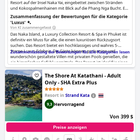
Resort auf der Insel Naka Yai, eingebettet zwischen Stränden
und Kokospalmenhainen mit Blick auf die Phang Nga Bucht. Es
bietet einen friedlichen und ruhigen Aufenthalt mit stilvoller
Zusammenfassung der Bewertungen für die Kategorie
Einrichtung und modernen Annehmlichkeiten.
'Luxus'
Von KI zusammengefasst
Das Naka Island, a Luxury Collection Resort & Spa in Phuket ist
definitiv ein Muss für alle, die einen luxuriösen Rückzugsort
suchen. Das Resort bietet ein hochklassiges und wahres 5-
Sterne-Luxus-Erlebnis. Die Gäste können geräumige und
Zusammenfassung der Bewertungen für alle Kategorien lesen
wunderschön gestaltete Villen mit privaten Pools genießen, die
ein himmlisches Gefühl vermitteln. Das Resort ist ideal für einen
romantischen Ausflug oder einen Familienurlaub. Die liebliche
Insel, die spektakuläre Aussicht und die saubere, wunderbare
The Shore At Katathani - Adult
Umgebung sorgen dafür, dass Sie sich verwöhnt und entspannt
Only - SHA Extra Plus
fühlen. Die Gäste waren beeindruckt von der Aufmerksamkeit
und den Details, die allem gewidmet wurden und es zu einem
Resort in
Strand Kata
einzigartigen und außergewöhnlichen Erlebnis machen. Das
Spa-Angebot ist zweifellos erstklassig und trägt zum Komfort
Hervorragend
9,3
und zur Entspannung in diesem Luxusresort bei. Das Naka
Island, a Luxury Collection Resort & Spa, Phuket hat alle
Von 399 $
Erwartungen übertroffen und den Komfort auf ein ganz neues
Niveau gehoben.
Preise anzeigen