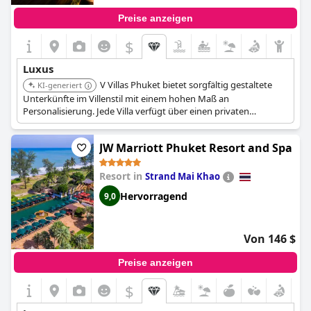
bestimmten Bereichen verbessert werden könnte, wie z. B. bei
Preise anzeigen
der Liebe zum Detail und den müden Einrichtungen, ist das
The
Shore At Katathani - Adult Only - SHA Extra Plus
insgesamt ein
$
Luxusresort der Spitzenklasse, von dem die Gäste schwärmen.
Luxus
V Villas Phuket bietet sorgfältig gestaltete
KI-generiert
Unterkünfte im Villenstil mit einem hohen Maß an
Personalisierung. Jede Villa verfügt über einen privaten
Swimmingpool und einen eigenen Butler, der ein intimes und
exklusives Erlebnis gewährleistet.
JW Marriott Phuket Resort and Spa
Resort in
Strand Mai Khao
Hervorragend
9,0
Von 146 $
Preise anzeigen
$