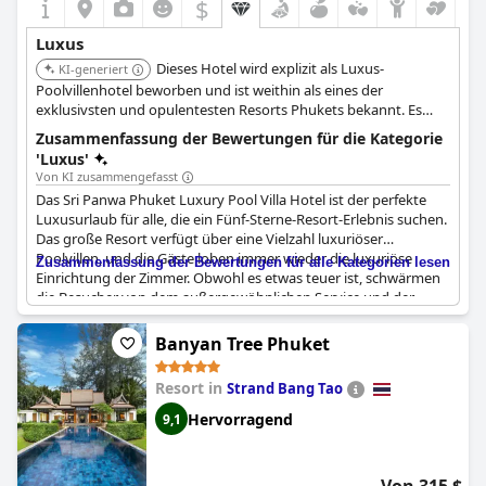
$
Luxus
Dieses Hotel wird explizit als Luxus-
KI-generiert
Poolvillenhotel beworben und ist weithin als eines der
exklusivsten und opulentesten Resorts Phukets bekannt. Es
bietet private Poolvillen und Panoramablicke, die ein
Zusammenfassung der Bewertungen für die Kategorie
hochwertiges, abgeschiedenes Erlebnis bieten.
'Luxus'
Von KI zusammengefasst
Das Sri Panwa Phuket Luxury Pool Villa Hotel ist der perfekte
Luxusurlaub für alle, die ein Fünf-Sterne-Resort-Erlebnis suchen.
Das große Resort verfügt über eine Vielzahl luxuriöser
Poolvillen, und die Gäste loben immer wieder die luxuriöse
Zusammenfassung der Bewertungen für alle Kategorien lesen
Einrichtung der Zimmer. Obwohl es etwas teuer ist, schwärmen
die Besucher von dem außergewöhnlichen Service und der
hervorragenden Einstellung des Personals. Viele Gäste haben Sri
Panwa als das beste Resort bezeichnet, das sie je besucht
Banyan Tree Phuket
haben, mit der perfekten Kombination aus wunderschöner
Landschaft und entspannender Atmosphäre. Das Resort eignet
Resort in
Strand Bang Tao
sich perfekt für Flitterwochen oder eine romantische Flucht und
ist ein Muss für alle, die sich eine luxuriöse Unterkunft gönnen
Hervorragend
9,1
möchten. Die Besucher können eine herrliche Aussicht, schöne
und komfortable Annehmlichkeiten und ein wahrhaft luxuriöses
Poolvillen-Hotelerlebnis genießen. Das üppige Angebot des