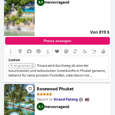
Hervorragend
8,9
Von 819 $
Preise anzeigen
$
Luxus
Trisara wird durchweg als eine der
KI-generiert
luxuriösesten und exklusivsten Unterkünfte in Phuket genannt,
bekannt für seine privaten Poolvillen, viele davon mit
atemberaubendem Meerblick. Es bietet ein hohes Maß an
Privatsphäre und personalisiertem Service, zugeschnitten auf
Rosewood Phuket
anspruchsvolle Reisende, die einen opulenten Rückzugsort
suchen.
Resort in
Strand Patong
Hervorragend
9,1