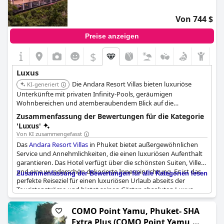
ein Hotel der Spitzenklasse, ein luxuriöses Resort, das viele als
unglaublich empfinden.
Von 744 $
Preise anzeigen
$
Luxus
Die Andara Resort Villas bieten luxuriöse
KI-generiert
Unterkünfte mit privaten Infinity-Pools, geräumigen
Wohnbereichen und atemberaubendem Blick auf die
Andamanensee. Jede Villa verfügt über einen privaten Koch und
Zusammenfassung der Bewertungen für die Kategorie
einen engagierten Villa-Betreuer, was ein exklusives und
'Luxus'
personalisiertes Erlebnis bietet.
Von KI zusammengefasst
Das
Andara Resort Villas
in Phuket bietet außergewöhnlichen
Service und Annehmlichkeiten, die einen luxuriösen Aufenthalt
garantieren. Das Hotel verfügt über die schönsten Suiten, Villen
und eine wunderschön dekorierte Inneneinrichtung. Es ist das
Zusammenfassung der Bewertungen für alle Kategorien lesen
perfekte Reiseziel für einen luxuriösen Urlaub abseits der
Touristenströme und bietet seinen Gästen absoluten Luxus.
Obwohl es etwas teuer ist, rechtfertigt die Qualität des Hotels
die Kosten. Insbesondere die Villa ist als 6-Sterne-Anlage zu
COMO Point Yamu, Phuket- SHA
betrachten.
Andara Resort Villas
ist das Beste vom Besten in
Extra Plus (COMO Point Yamu,