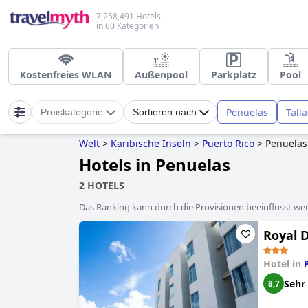
7,258,491 Hotels
in 60 Kategorien
Kostenfreies WLAN
Außenpool
Parkplatz
Pool
Penuelas
Tall
Preiskategorie
Sortieren nach
Welt
>
Karibische Inseln
>
Puerto Rico
>
Penuelas
Hotels in Penuelas
2 HOTELS
Das Ranking kann durch die Provisionen beeinflusst werd
Royal 
Hotel in
Sehr
8,7