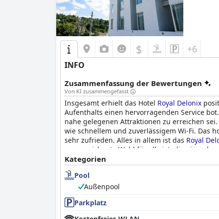
$
+6
INFO
Zusammenfassung der Bewertungen
Von KI zusammengefasst
Insgesamt erhielt das Hotel
Royal Delonix
posit
Aufenthalts einen hervorragenden Service bot.
nahe gelegenen Attraktionen zu erreichen sei
wie schnellem und zuverlässigem Wi-Fi. Das h
sehr zufrieden. Alles in allem ist das
Royal Del
ausgezeichnete Wahl für alle ist, die einen 
Kategorien
Pool
Außenpool
Parkplatz
Kostenfreies WLAN