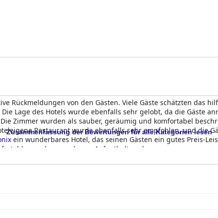
ive Rückmeldungen von den Gästen. Viele Gäste schätzten das hilf
 Die Lage des Hotels wurde ebenfalls sehr gelobt, da die Gäste a
. Die Zimmer wurden als sauber, geräumig und komfortabel besch
oteleigene Restaurant wurde ebenfalls sehr empfohlen, und die 
Zusammenfassung der Bewertungen für alle Kategorien lesen
onix
ein wunderbares Hotel, das seinen Gästen ein gutes Preis-Leis
komfortablen und angenehmen Aufenthalt suchen.