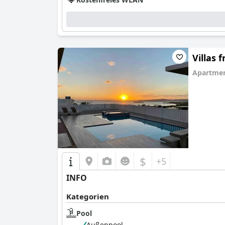
Villas 
Apartmen
0.0
$
+5
INFO
Kategorien
Pool
Außenpool