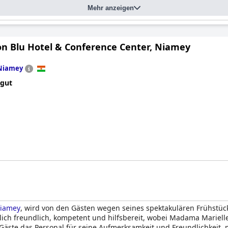
Mehr anzeigen
on Blu Hotel & Conference Center, Niamey
Niamey
 gut
Niamey
, wird von den Gästen wegen seines spektakulären Frühstü
blich freundlich, kompetent und hilfsbereit, wobei Madama Mariel
 Gäste das Personal für seine Aufmerksamkeit und Freundlichkeit,