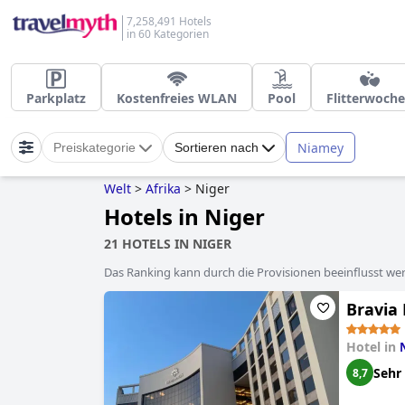
7,258,491 Hotels
in 60 Kategorien
Parkplatz
Kostenfreies WLAN
Pool
Flitterwoch
Niamey
Preiskategorie
Sortieren nach
Welt
>
Afrika
>
Niger
Hotels in Niger
21 HOTELS IN NIGER
Das Ranking kann durch die Provisionen beeinflusst werd
Bravia
Hotel in
Sehr
8,7