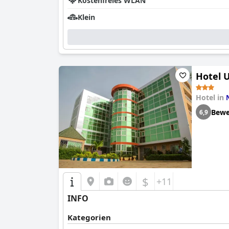
Kostenfreies WLAN
Klein
Hotel 
Hotel in
Bewe
6,9
$
+11
INFO
Kategorien