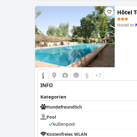
Hôtel 
Hotel in
0.0
$
+7
INFO
Kategorien
Hundefreundlich
Pool
Außenpool
Kostenfreies WLAN