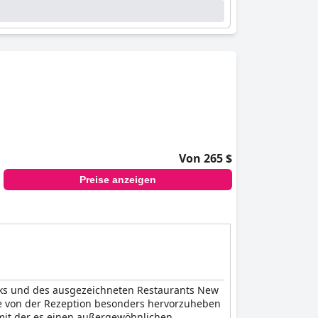
Von 265 $
Preise anzeigen
cks und des ausgezeichneten Restaurants New
le von der Rezeption besonders hervorzuheben
 mit der es einen außergewöhnlichen