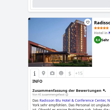
Radiss
Hotel in
Sehr
8,4
$
+15
INFO
Zusammenfassung der Bewertungen
Von KI zusammengefasst
Das
Radisson Blu Hotel & Conference Center, 
York sehr empfohlen. Das Personal ist unglau
ist. Obwohl es einige Probleme gab, loben die