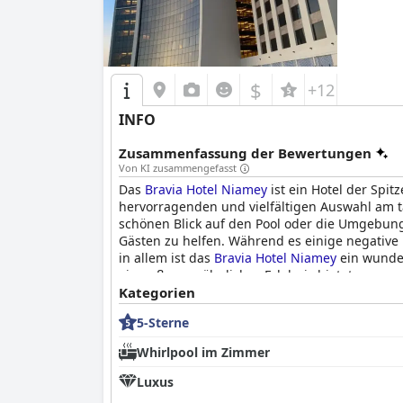
$
+12
INFO
Zusammenfassung der Bewertungen
Von KI zusammengefasst
Das
Bravia Hotel Niamey
ist ein Hotel der Spi
hervorragenden und vielfältigen Auswahl am t
schönen Blick auf den Pool oder die Umgebung. 
Gästen zu helfen. Während es einige negative K
in allem ist das
Bravia Hotel Niamey
ein wunder
ein außergewöhnliches Erlebnis bietet.
Kategorien
5-Sterne
Whirlpool im Zimmer
Luxus