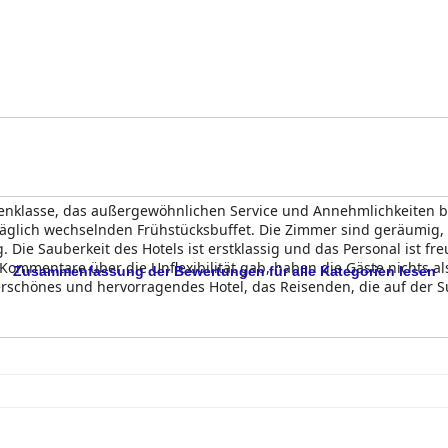
tzenklasse, das außergewöhnlichen Service und Annehmlichkeiten b
äglich wechselnden Frühstücksbuffet. Die Zimmer sind geräumig,
Die Sauberkeit des Hotels ist erstklassig und das Personal ist fre
ommentare über die Unflexibilität gab, haben die Gäste nichts als
Zusammenfassung der Bewertungen für alle Kategorien lesen
schönes und hervorragendes Hotel, das Reisenden, die auf der Su