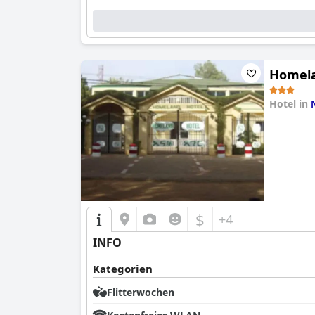
Homela
Hotel in
0.0
$
+4
INFO
Kategorien
Flitterwochen