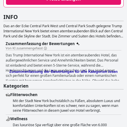
INFO
Das an der Ecke Central Park West und Central Park South gelegene Trump
International New York bietet einen atemberaubenden Blick auf den Central
Park und die Skyline der Stadt. Die Zimmer und Suiten des Hotels befinden
sich auf den Etagen 23 bis 52.
Zusammenfassung der Bewertungen
Von KI zusammengefasst
Das Trump International New York ist ein atemberaubendes Hotel, das
außergewöhnlichen Service und Annehmlichkeiten bietet. Das Personal
ist einladend und bietet einen 5-Sterne-Service, während die
Hoteleinrichtungen und die Lage wunderschön sind. Das Hotel eignet
Zusammenfassung der Bewertungen für alle Kategorien lesen
sich perfekt für einen großen Familienurlaub oder einen romantischen
Kurztrip mit bequemen Annehmlichkeiten in der Nähe. Obwohl das hohe
Kategorien
Preisschild hohe Ansprüche stellt, die nach Meinung einiger Gäste nicht
ganz erfüllt werden, schmälern diese Kleinigkeiten nicht den
Flitterwochen
Gesamteindruck des Hotels. Insgesamt ist es ein einmaliges Erlebnis,
Mit der Stadt New York buchstäblich zu Füßen, absolutem Luxus und
das die Gäste lieben und sofort wieder buchen würden.
komfortablen Unterkünften ist es schwer, nein zu sagen, wenn man
seine Flitterwochen in diesem Juwel von Hotel verbringt.
Wellness
Das luxuriöse Spa verfügt über eine große Fläche von 6.000