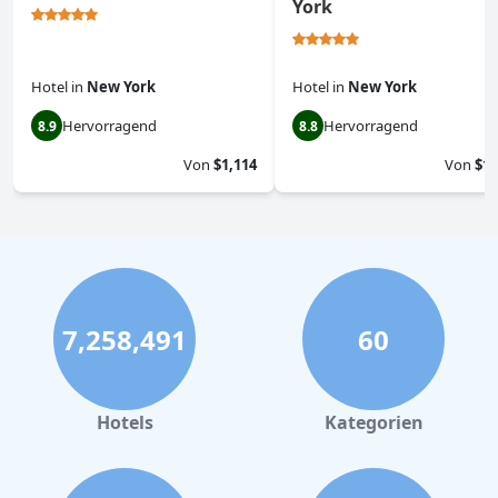
York
Hotel
in
New York
Hotel
in
New York
Hervorragend
Hervorragend
8.9
8.8
Von
$1,114
Von
$1,
7,258,491
60
Hotels
Kategorien