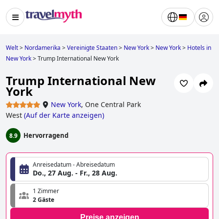
Welt
>
Nordamerika
>
Vereinigte Staaten
>
New York
>
New York
>
Hotels in
New York
>
Trump International New York
Trump International New
York
New York
,
One Central Park
West
(
Auf der Karte anzeigen
)
Hervorragend
8.9
Anreisedatum - Abreisedatum
Do., 27 Aug. - Fr., 28 Aug.
1 Zimmer
2 Gäste
Preise anzeigen