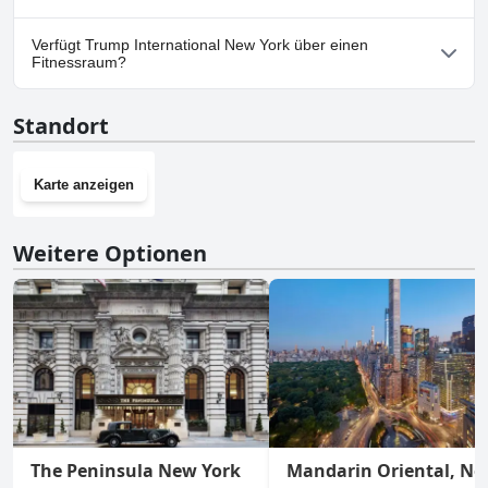
Ja, Parkmöglichkeiten sind im Trump International New York
Verfügt Trump International New York über einen
vorhanden.
Fitnessraum?
Ja, Trump International New York hat einen Fitnessraum.
Standort
Karte anzeigen
Weitere Optionen
The Peninsula New York
Mandarin Oriental, N